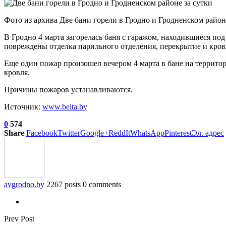
Фото из архива Две бани горели в Гродно и Гродненском райо
В Гродно 4 марта загорелась баня с гаражом, находившиеся под
повреждены отделка парильного отделения, перекрытие и кров
Еще один пожар произошел вечером 4 марта в бане на террит
кровля.
Причины пожаров устанавливаются.
Источник:
www.belta.by
0
574
Share
Facebook
Twitter
Google+
ReddIt
WhatsApp
Pinterest
Эл. адрес
avgrodno.by
2267 posts
0 comments
Prev Post