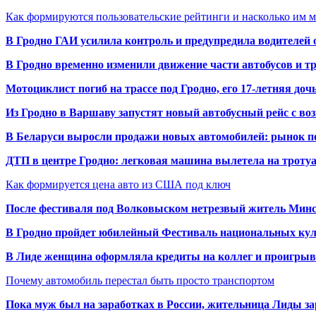
Как формируются пользовательские рейтинги и насколько им 
В Гродно ГАИ усилила контроль и предупредила водителей 
В Гродно временно изменили движение части автобусов и тр
Мотоциклист погиб на трассе под Гродно, его 17-летняя доч
Из Гродно в Варшаву запустят новый автобусный рейс с в
В Беларуси выросли продажи новых автомобилей: рынок п
ДТП в центре Гродно: легковая машина вылетела на троту
Как формируется цена авто из США под ключ
После фестиваля под Волковыском нетрезвый житель Минс
В Гродно пройдет юбилейный Фестиваль национальных кул
В Лиде женщина оформляла кредиты на коллег и проигрыв
Почему автомобиль перестал быть просто транспортом
Пока муж был на заработках в России, жительница Лиды за