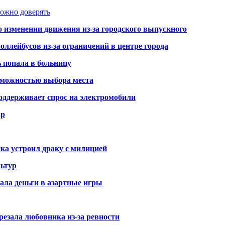
можно доверять
о изменении движения из-за городского выпускного
оллейбусов из-за ограничений в центре города
ь попала в больницу
озможностью выбора места
оддерживает спрос на электромобили
ар
ка устроил драку с милицией
ьтур
ала деньги в азартные игры
резала любовника из-за ревности