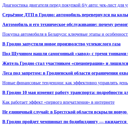
Диагностика двигателя перед покупкой б/у авто: чек-лист для 
Серьёзное ДТП в Гродно: автомобиль перевернулся на коль
Автомобиль и его техническое обслуживание: почему ремон
Покупка автомобиля в Беларуси: ключевые этапы и особеннос
В Гродно запустили новое производство углекислого газа
Под Щучином нашли самогонный «завод» с тремя тоннами 
Житель Гродно стал участником «спецоперации» и лишилс
Леса под запретом: в Гродненской области ограничения охв
Новые финансовые тенденции: как эффективно управлять день
В Гродно 10 мая изменят работу транспорта: подробности д
Как работает эффект «первого впечатления» в интернете
Не единичный случай: в Брестской области вскрыли новую 
В Гродно пройдет чемпионат по бодибилдингу — ожидается 