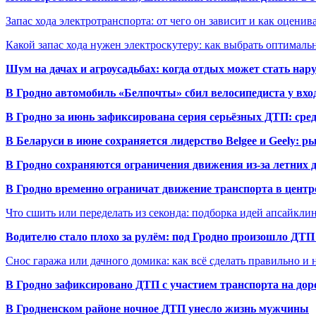
Запас хода электротранспорта: от чего он зависит и как оценив
Какой запас хода нужен электроскутеру: как выбрать оптималь
Шум на дачах и агроусадьбах: когда отдых может стать на
В Гродно автомобиль «Белпочты» сбил велосипедиста у вхо
В Гродно за июнь зафиксирована серия серьёзных ДТП: сре
В Беларуси в июне сохраняется лидерство Belgee и Geely: 
В Гродно сохраняются ограничения движения из-за летних
В Гродно временно ограничат движение транспорта в центр
Что сшить или переделать из секонда: подборка идей апсайкли
Водителю стало плохо за рулём: под Гродно произошло ДТП
Снос гаража или дачного домика: как всё сделать правильно и 
В Гродно зафиксировано ДТП с участием транспорта на доро
В Гродненском районе ночное ДТП унесло жизнь мужчины