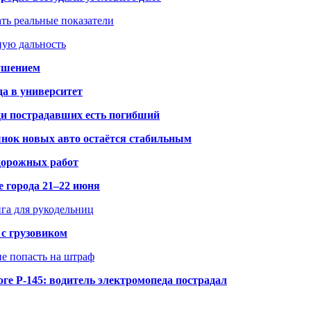
ать реальные показатели
ную дальность
рушением
да в университет
ди пострадавших есть погибший
рынок новых авто остаётся стабильным
 дорожных работ
е города 21–22 июня
нга для рукодельниц
 с грузовиком
не попасть на штраф
ге Р-145: водитель электромопеда пострадал