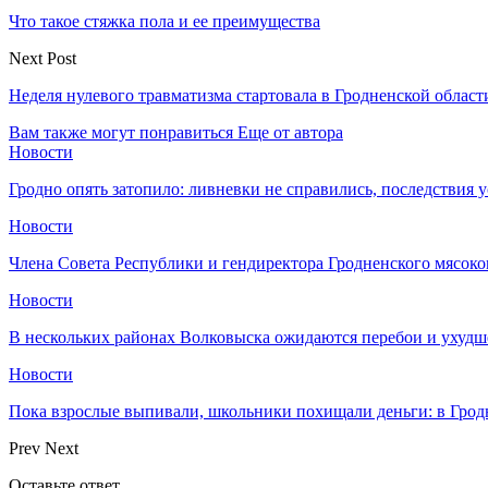
Что такое стяжка пола и ее преимущества
Next Post
Неделя нулевого травматизма стартовала в Гродненской област
Вам также могут понравиться
Еще от автора
Новости
Гродно опять затопило: ливневки не справились, последствия 
Новости
Члена Совета Республики и гендиректора Гродненского мясоко
Новости
В нескольких районах Волковыска ожидаются перебои и ухудш
Новости
Пока взрослые выпивали, школьники похищали деньги: в Грод
Prev
Next
Оставьте ответ