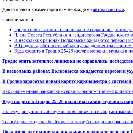
Для отправки комментария вам необходимо
авторизоваться
.
Свежие записи
Гродно опять затопило: ливневки не справились, последс
Члена Совета Республики и гендиректора Гродненского мя
В нескольких районах Волковыска ожидаются перебои и 
В Гродно заработал новый корпус кардиоцентра с систем
Куда сходить в Гродно 25–26 июля: выставки, музыка в п
Гродно опять затопило: ливневки не справились, последств
В нескольких районах Волковыска ожидаются перебои и ух
В Гродно заработал новый корпус кардиоцентра с системой
Как современные банковские сервисы экономят время клиенто
Куда сходить в Гродно 25–26 июля: выставки, музыка в пар
Почему доступность обслуживания влияет на выбор автомобил
Трансферная модель «Брайтона»: как клуб находит игроков ран
Пока взрослые выпивали, школьники похищали деньги: в Гр