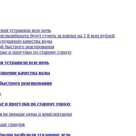
твия устраняли всю ночь
сокомбината будут судить за взятки на 1,8 млн рублей
ухудшение качества воды
ой быстрого реагирования
арке и прогулки по старому городу
ия устраняли всю ночь
удшение качества воды
 быстрого реагирования
в
ке и прогулки по старому городу
я не меньше цены и комплектации
ьше грандов
одно возбудили уголовное дело