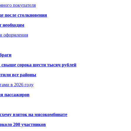
умного покупателя
це после столкновения
т необходим
ти оформления
браги
я свыше сорока шести тысяч рублей
атили все районы
гами в 2026 году
ля пассажиров
схему взяток на мясокомбинате
около 200 участников