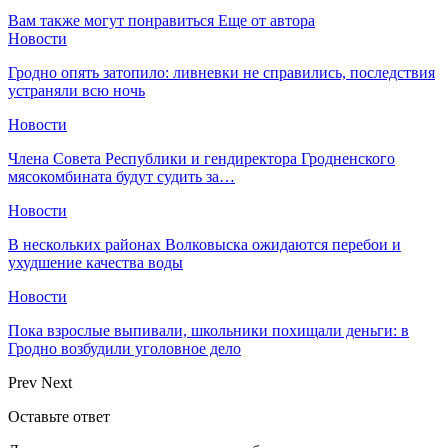
Вам также могут понравиться
Еще от автора
Новости
Гродно опять затопило: ливневки не справились, последствия
устраняли всю ночь
Новости
Члена Совета Республики и гендиректора Гродненского
мясокомбината будут судить за…
Новости
В нескольких районах Волковыска ожидаются перебои и
ухудшение качества воды
Новости
Пока взрослые выпивали, школьники похищали деньги: в
Гродно возбудили уголовное дело
Prev
Next
Оставьте ответ