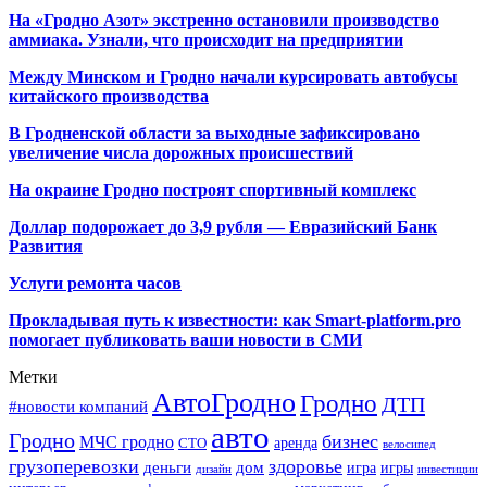
На «Гродно Азот» экстренно остановили производство
аммиака. Узнали, что происходит на предприятии
Между Минском и Гродно начали курсировать автобусы
китайского производства
В Гродненской области за выходные зафиксировано
увеличение числа дорожных происшествий
На окраине Гродно построят спортивный
комплекс
Доллар подорожает до 3,9 рубля — Евразийский Банк
Развития
Услуги ремонта часов
Прокладывая путь к известности: как Smart-platform.pro
помогает публиковать ваши новости в СМИ
Метки
АвтоГродно
Гродно
ДТП
#новости компаний
авто
Гродно
бизнес
МЧС гродно
аренда
СТО
велосипед
грузоперевозки
здоровье
деньги
дом
игра
игры
дизайн
инвестиции