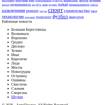
интерьер
маркетинг
мебель
коррупция
кофе
медицина
криптовалюты
культура
пожар
недвижимость
отдых
окна
промышленность
металл
ноутбук
работа
спорт
развлечения
строительство
ремонт
такси
ритуал
футбол
технологии
транспорт
эвакуатор
торговля
Районные новости
Большая Берестовица
Волковыск
Вороново
Гродно
Дятлово
Зельва
Ивье
Кореличи
Лида
Мосты
Новогрудок
Островец
Ошмяны
Свислочь
Слоним
Сморгонь
Щучин
© 2026 - АвтоГродно. All Rights Reserved.