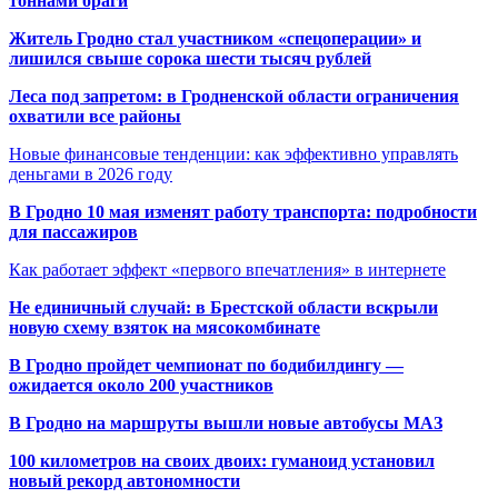
тоннами браги
Житель Гродно стал участником «спецоперации» и
лишился свыше сорока шести тысяч рублей
Леса под запретом: в Гродненской области ограничения
охватили все районы
Новые финансовые тенденции: как эффективно управлять
деньгами в 2026 году
В Гродно 10 мая изменят работу транспорта: подробности
для пассажиров
Как работает эффект «первого впечатления» в интернете
Не единичный случай: в Брестской области вскрыли
новую схему взяток на мясокомбинате
В Гродно пройдет чемпионат по бодибилдингу —
ожидается около 200 участников
В Гродно на маршруты вышли новые автобусы МАЗ
100 километров на своих двоих: гуманоид установил
новый рекорд автономности