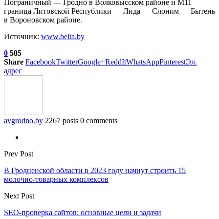
Пограничный — Гродно в Волковысском районе и М11
граница Литовской Республики — Лида — Слоним — Бытень
в Вороновском районе.
Источник:
www.belta.by
0
585
Share
Facebook
Twitter
Google+
ReddIt
WhatsApp
Pinterest
Эл.
адрес
avgrodno.by
2267 posts
0 comments
Prev Post
В Гродненской области в 2023 году начнут строить 15
молочно-товарных комплексов
Next Post
SEO-проверка сайтов: основные цели и задачи