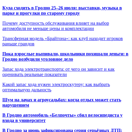
Куда сходить в Гродно 25–26 июля: выставки, музыка в
парке и прогулки по старому городу
Почему доступность обслуживания влияет на выбор
автомобиля не меньше цены и комплектации
Трансферная модель «Брайтона»: как клуб находит игроков
раньше грандов
Пока взрослые выпивали, школьники похищали деньги: в
Гродно возбудили уголовное дело
Запас хода электротранспорта: от чего он зависит и как
оценивать реальные показатели
Какой запас хода нужен электроскутеру: как выбрать
оптимальную дальность
Шум на дачах и агроусадьбах: когда отдых может стать
нарушением
В Гродно автомобиль «Белпочты» сбил велосипедиста у
входа в университет
В Гродно за июнь зафиксирована серия серьёзных ДТП: