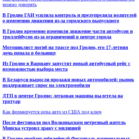
можно доверять
В Гродно ГАИ усилила контроль и предупредила водителей
о изменении движения из-за городского выпускного
В Гродно временно изменили движение части автобусов и
троллейбусов из-за ограничений в центре города
Мотоциклист погиб на трассе под Гродно, его 17-летняя
дочь попала в больницу
Из Гродно в Варшаву запустят новый автобусный рейс с
возможностью выбора места
В Беларуси выросли продажи новых автомобилей: рынок
поддерживает спрос на электромобили
ДТП в центре Гродно: легковая машина вылетела на
тротуар
Как формируется цена авто из США под ключ
После фестиваля под Волковыском нетрезвый житель
Минска устроил драку с милицией
В Гродно пройдет юбилейный Фестиваль национальных