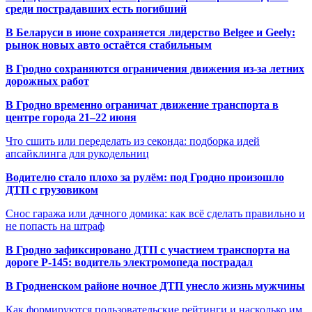
среди пострадавших есть погибший
В Беларуси в июне сохраняется лидерство Belgee и Geely:
рынок новых авто остаётся стабильным
В Гродно сохраняются ограничения движения из-за летних
дорожных работ
В Гродно временно ограничат движение транспорта в
центре города 21–22 июня
Что сшить или переделать из секонда: подборка идей
апсайклинга для рукодельниц
Водителю стало плохо за рулём: под Гродно произошло
ДТП с грузовиком
Снос гаража или дачного домика: как всё сделать правильно и
не попасть на штраф
В Гродно зафиксировано ДТП с участием транспорта на
дороге Р-145: водитель электромопеда пострадал
В Гродненском районе ночное ДТП унесло жизнь мужчины
Как формируются пользовательские рейтинги и насколько им