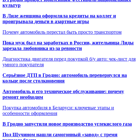
культур
В Лиде женщина оформляла кредиты на коллег и
проигрывала деньги в азартные игры
Почему автомобиль перестал быть просто транспортом
Пока муж был на заработках в России, жительница Лиды
зарезала любовника из-за ревности
Диагностика двигателя перед покупкой б/у авто: чек-лист для
умного покупателя
Серьёзное ДТП в Гродно: автомобиль перевернулся на
кольце после столкновения
Автомобиль и его техническое обслуживание: почему
ремонт необходим
Покупка автомобиля в Беларуси: ключевые этапы и
особенности оформления
В Гродно запустили новое производство углекислого газа
Под Щучином нашли самогонный «завод» с тремя