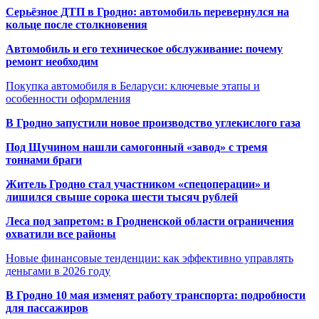
Серьёзное ДТП в Гродно: автомобиль перевернулся на
кольце после столкновения
Автомобиль и его техническое обслуживание: почему
ремонт необходим
Покупка автомобиля в Беларуси: ключевые этапы и
особенности оформления
В Гродно запустили новое производство углекислого газа
Под Щучином нашли самогонный «завод» с тремя
тоннами браги
Житель Гродно стал участником «спецоперации» и
лишился свыше сорока шести тысяч рублей
Леса под запретом: в Гродненской области ограничения
охватили все районы
Новые финансовые тенденции: как эффективно управлять
деньгами в 2026 году
В Гродно 10 мая изменят работу транспорта: подробности
для пассажиров