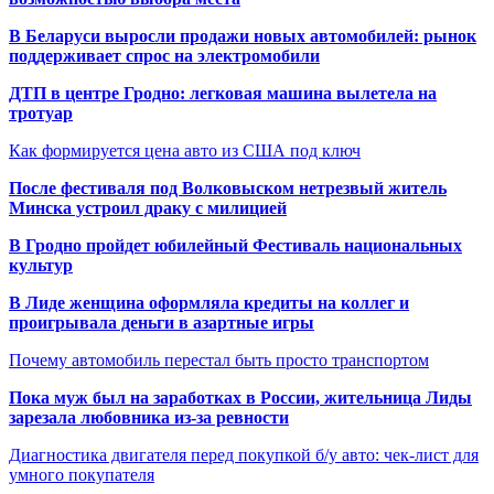
В Беларуси выросли продажи новых автомобилей: рынок
поддерживает спрос на электромобили
ДТП в центре Гродно: легковая машина вылетела на
тротуар
Как формируется цена авто из США под ключ
После фестиваля под Волковыском нетрезвый житель
Минска устроил драку с милицией
В Гродно пройдет юбилейный Фестиваль национальных
культур
В Лиде женщина оформляла кредиты на коллег и
проигрывала деньги в азартные игры
Почему автомобиль перестал быть просто транспортом
Пока муж был на заработках в России, жительница Лиды
зарезала любовника из-за ревности
Диагностика двигателя перед покупкой б/у авто: чек-лист для
умного покупателя