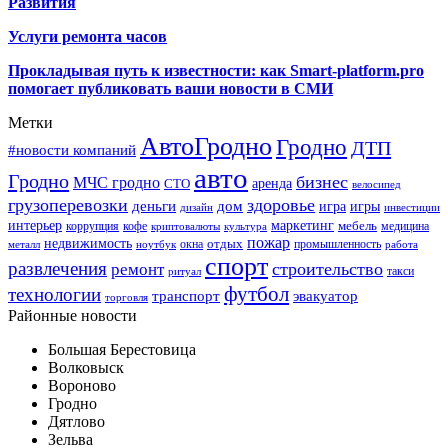
Развития
Услуги ремонта часов
Прокладывая путь к известности: как Smart-platform.pro
помогает публиковать ваши новости в СМИ
Метки
АвтоГродно
Гродно
ДТП
#новости компаний
авто
Гродно
бизнес
МЧС гродно
аренда
СТО
велосипед
грузоперевозки
здоровье
деньги
дом
игра
игры
дизайн
инвестиции
интерьер
маркетинг
мебель
коррупция
кофе
медицина
криптовалюты
культура
пожар
недвижимость
отдых
окна
промышленность
металл
ноутбук
работа
спорт
развлечения
строительство
ремонт
такси
ритуал
футбол
технологии
транспорт
эвакуатор
торговля
Районные новости
Большая Берестовица
Волковыск
Вороново
Гродно
Дятлово
Зельва