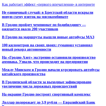
Как работает эффект «первого впечатления» в интернете
Не единичный случай: в Брестской области вскрыли
новую схему взяток на мясокомбинате
В Гродно пройдет чемпионат по бодибилдингу —
ожидается около 200 участников
В Гродно на маршруты вышли новые автобусы МАЗ
100 километров на своих двоих: гуманоид установил
новый рекорд автономности
На «Гродно Азот» экстренно остановили производство
аммиака. Узнали, что происходит на предприятии
Между Минском и Гродно начали курсировать автобусы
китайского производства
В Гродненской области за выходные зафиксировано
увеличение числа дорожных происшествий
На окраине Гродно построят спортивный
комплекс
Доллар подорожает до 3,9 рубля — Евразийский Банк