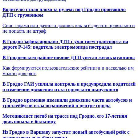
Водителю стало плохо за рулём: под Гродно произошло
ДТП с грузовиком
Снос гаража или дачного домика: как всё сделать правильно и
не попасть на штраф
В Гродно зафиксировано ДТП с участием транспорта на
дороге Р-145: водитель электромопеда пострадал
В Гродненском районе ночное ДТП унесло жизнь мужчины
Как формируются пользовательские рейтинги и насколько им
можно доверять
В Гродно ГАИ усилила контроль и предупредила водителей
о изменении движения из-за городского выпускного
В Гродно временно изменили движение части автобусов и
троллейбусов из-за ограничений в центре города
Мотоциклист погиб на трассе под Гродно, его 17-летняя
дочь попала в больницу
Из Гродно в Варшаву запустят новый автобусный рейс с
возможностью выбора места