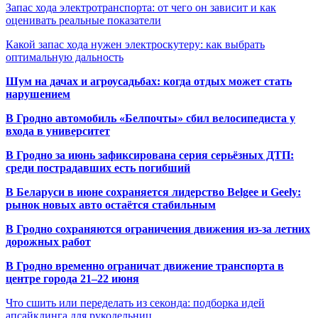
Запас хода электротранспорта: от чего он зависит и как
оценивать реальные показатели
Какой запас хода нужен электроскутеру: как выбрать
оптимальную дальность
Шум на дачах и агроусадьбах: когда отдых может стать
нарушением
В Гродно автомобиль «Белпочты» сбил велосипедиста у
входа в университет
В Гродно за июнь зафиксирована серия серьёзных ДТП:
среди пострадавших есть погибший
В Беларуси в июне сохраняется лидерство Belgee и Geely:
рынок новых авто остаётся стабильным
В Гродно сохраняются ограничения движения из-за летних
дорожных работ
В Гродно временно ограничат движение транспорта в
центре города 21–22 июня
Что сшить или переделать из секонда: подборка идей
апсайклинга для рукодельниц