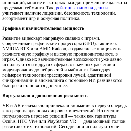
инноваций, многие из которых находят применение далеко за
пределами гейминга. Так,
рейтинг казино на деньги
учитывает наличие лицензии, безопасность технологий,
ассортимент игр и бонусная политика.
Графика и вычислительная мощность
Развитие видеокарт напрямую связано с играми.
Современные графические процессоры (GPU), такие как
NVIDIA RTX или AMD Radeon, создавались с прицелом на
реалистичную графику и высокую производительность в
играх. Однако их вычислительные возможности уже давно
используются и в других сферах: от научных расчетов и
моделирования до нейросетей и майнинга. Благодаря
геймерам технологии трассировки лучей, адаптивной
синхронизации и апскейлинга с помощью ИИ развиваются
быстрее и становятся доступнее.
Виртуальная и дополненная реальность
VR и AR изначально привлекали внимание в первую очередь
как средства для новых игровых впечатлений. Но именно
популярность игровых решений — таких как гарнитуры
Oculus, HTC Vive или PlayStation VR — дала мощный толчок
развитию этих технологий. Сегодня они используются не