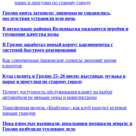
парке и прогулки по старому городу
Гродно опять затопило: ливневки не справились,
последствия устраняли всю ночь
В нескольких районах Волковыска ожидаются перебои и
ухудшение качества воды
В Гродно заработал новый корпус кардиоцентра с
системой быстрого реагирования
Как современные банковские сервисы экономят время
клиентов
Куда сходить в Гродно 25–26 июля: выставки, музыка в
парке и прогулки по старому городу
Почему доступность обслуживания влияет на выбор
автомобиля не меньше цены и комплектации
Трансферная модель «Брайтона»: как клуб находит игроков
раньше грандов
Пока взрослые выпивали, школьники похищали деньги: в
Гродно возбудили уголовное дело