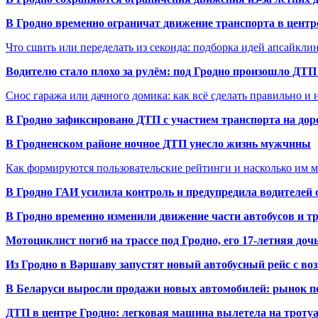
В Гродно временно ограничат движение транспорта в центр
Что сшить или переделать из секонда: подборка идей апсайкли
Водителю стало плохо за рулём: под Гродно произошло ДТП
Снос гаража или дачного домика: как всё сделать правильно и 
В Гродно зафиксировано ДТП с участием транспорта на доро
В Гродненском районе ночное ДТП унесло жизнь мужчины
Как формируются пользовательские рейтинги и насколько им 
В Гродно ГАИ усилила контроль и предупредила водителей 
В Гродно временно изменили движение части автобусов и тр
Мотоциклист погиб на трассе под Гродно, его 17-летняя доч
Из Гродно в Варшаву запустят новый автобусный рейс с в
В Беларуси выросли продажи новых автомобилей: рынок п
ДТП в центре Гродно: легковая машина вылетела на троту