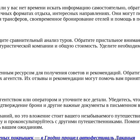
ли у вас нет времени искать информацию самостоятельно, обрат
ичных форматах отдыха, интересных направлениях. Они могут п
я трансферов, своевременное бронирование отелей и помощь в 
ведите сравнительный анализ туров. Обратите пристальное вним
 туристической компании и общую стоимость. Уделите необходим
нным ресурсом для получения советов и рекомендаций. Обратит
х агентств. Их отзывы и рекомендации могут помочь вам принят
гентством или оператором и уточните все детали. Убедитесь, ч
одтверждение брони и другие важные документы в письменном в
ваний, но это вложение стоит вашего незабываемого путешестви
.by и проконсультируйтесь с другими путешественниками. Помни
ть вашим ожиданиям.
ных покрышек — в Гродно прошел автофестиваль Лакацыя