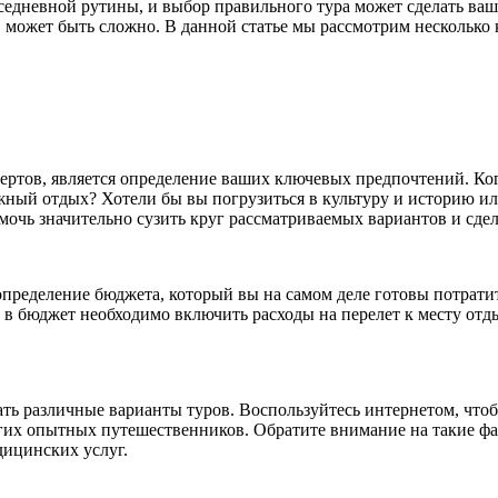
седневной рутины, и выбор правильного тура может сделать ва
ь, может быть сложно. В данной статье мы рассмотрим несколько
ертов, является определение ваших ключевых предпочтений. Ко
ный отдых? Хотели бы вы погрузиться в культуру и историю и
чь значительно сузить круг рассматриваемых вариантов и сдел
ределение бюджета, который вы на самом деле готовы потратит
 в бюджет необходимо включить расходы на перелет к месту отд
ать различные варианты туров. Воспользуйтесь интернетом, чт
гих опытных путешественников. Обратите внимание на такие фак
дицинских услуг.