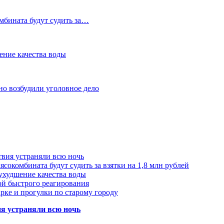
мбината будут судить за…
ение качества воды
но возбудили уголовное дело
твия устраняли всю ночь
сокомбината будут судить за взятки на 1,8 млн рублей
ухудшение качества воды
ой быстрого реагирования
арке и прогулки по старому городу
ия устраняли всю ночь