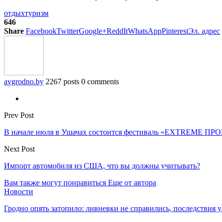
отдых
туризм
646
Share
Facebook
Twitter
Google+
ReddIt
WhatsApp
Pinterest
Эл. адрес
avgrodno.by
2267 posts
0 comments
Prev Post
В начале июля в Ушачах состоится фестиваль «EXTREME ПР
Next Post
Импорт автомобиля из США, что вы должны учитывать?
Вам также могут понравиться
Еще от автора
Новости
Гродно опять затопило: ливневки не справились, последствия 