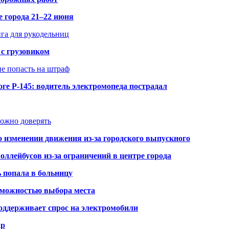
е города 21–22 июня
нга для рукодельниц
 с грузовиком
не попасть на штраф
ге Р-145: водитель электромопеда пострадал
можно доверять
о изменении движения из-за городского выпускного
оллейбусов из-за ограничений в центре города
ь попала в больницу
озможностью выбора места
оддерживает спрос на электромобили
ар