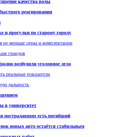
удшение качества воды
 быстрого реагирования
в
ке и прогулки по старому городу
я не меньше цены и комплектации
ьше грандов
одно возбудили уголовное дело
ать реальные показатели
ную дальность
рушением
да в университет
ди пострадавших есть погибший
рынок новых авто остаётся стабильным
 дорожных работ