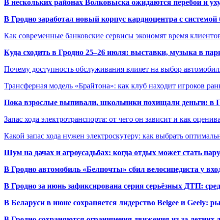
В нескольких районах Волковыска ожидаются перебои и ух
В Гродно заработал новый корпус кардиоцентра с системой
Как современные банковские сервисы экономят время клиенто
Куда сходить в Гродно 25–26 июля: выставки, музыка в пар
Почему доступность обслуживания влияет на выбор автомобил
Трансферная модель «Брайтона»: как клуб находит игроков ран
Пока взрослые выпивали, школьники похищали деньги: в Гр
Запас хода электротранспорта: от чего он зависит и как оценив
Какой запас хода нужен электроскутеру: как выбрать оптималь
Шум на дачах и агроусадьбах: когда отдых может стать на
В Гродно автомобиль «Белпочты» сбил велосипедиста у вхо
В Гродно за июнь зафиксирована серия серьёзных ДТП: сре
В Беларуси в июне сохраняется лидерство Belgee и Geely: 
В Гродно сохраняются ограничения движения из-за летних