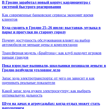
В Гродно заработал новый корпус кардиоцентра с
системой быстрого реагирования
Как современные банковские сервисы экономят время
клиентов
Куда сходить в Гродно 25–26 июля: выставки, музыка в
парке и прогулки по старому городу
Почему доступность обслуживания влияет на выбор
автомобиля не меньше цены и комплектации
Трансферная модель «Брайтона»: как клуб находит игроков
раньше грандов
Пока взрослые выпивали, школьники похищали деньги: в
Гродно возбудили уголовное дело
Запас хода электротранспорта: от чего он зависит и как
оценивать реальные показатели
Какой запас хода нужен электроскутеру: как выбрать
оптимальную дальность
Шум на дачах и агроусадьбах: когда отдых может стать
нарушением