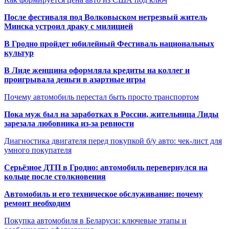
После фестиваля под Волковыском нетрезвый житель
Минска устроил драку с милицией
В Гродно пройдет юбилейный Фестиваль национальных
культур
В Лиде женщина оформляла кредиты на коллег и
проигрывала деньги в азартные игры
Почему автомобиль перестал быть просто транспортом
Пока муж был на заработках в России, жительница Лиды
зарезала любовника из-за ревности
Диагностика двигателя перед покупкой б/у авто: чек-лист для
умного покупателя
Серьёзное ДТП в Гродно: автомобиль перевернулся на
кольце после столкновения
Автомобиль и его техническое обслуживание: почему
ремонт необходим
Покупка автомобиля в Беларуси: ключевые этапы и