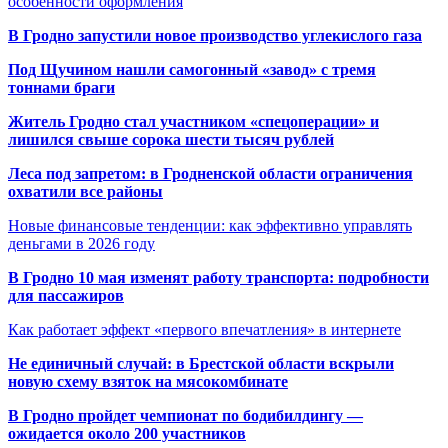
особенности оформления
В Гродно запустили новое производство углекислого газа
Под Щучином нашли самогонный «завод» с тремя
тоннами браги
Житель Гродно стал участником «спецоперации» и
лишился свыше сорока шести тысяч рублей
Леса под запретом: в Гродненской области ограничения
охватили все районы
Новые финансовые тенденции: как эффективно управлять
деньгами в 2026 году
В Гродно 10 мая изменят работу транспорта: подробности
для пассажиров
Как работает эффект «первого впечатления» в интернете
Не единичный случай: в Брестской области вскрыли
новую схему взяток на мясокомбинате
В Гродно пройдет чемпионат по бодибилдингу —
ожидается около 200 участников