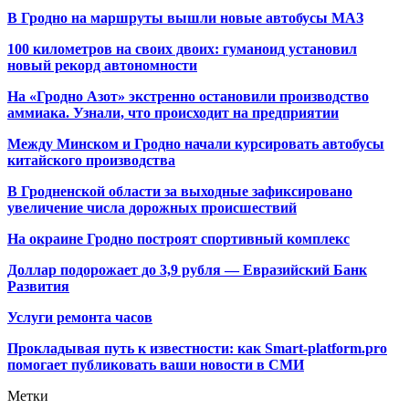
В Гродно на маршруты вышли новые автобусы МАЗ
100 километров на своих двоих: гуманоид установил
новый рекорд автономности
На «Гродно Азот» экстренно остановили производство
аммиака. Узнали, что происходит на предприятии
Между Минском и Гродно начали курсировать автобусы
китайского производства
В Гродненской области за выходные зафиксировано
увеличение числа дорожных происшествий
На окраине Гродно построят спортивный
комплекс
Доллар подорожает до 3,9 рубля — Евразийский Банк
Развития
Услуги ремонта часов
Прокладывая путь к известности: как Smart-platform.pro
помогает публиковать ваши новости в СМИ
Метки