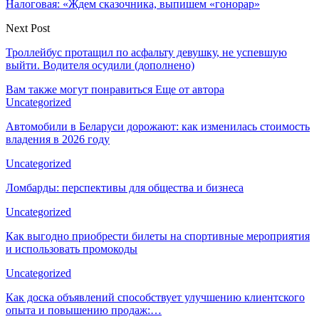
Налоговая: «Ждем сказочника, выпишем «гонорар»
Next Post
Троллейбус протащил по асфальту девушку, не успевшую
выйти. Водителя осудили (дополнено)
Вам также могут понравиться
Еще от автора
Uncategorized
Автомобили в Беларуси дорожают: как изменилась стоимость
владения в 2026 году
Uncategorized
Ломбарды: перспективы для общества и бизнеса
Uncategorized
Как выгодно приобрести билеты на спортивные мероприятия
и использовать промокоды
Uncategorized
Как доска объявлений способствует улучшению клиентского
опыта и повышению продаж:…