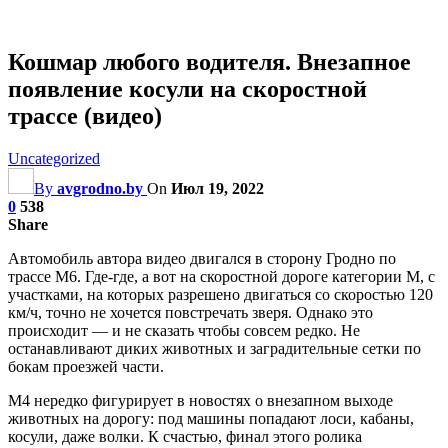
Кошмар любого водителя. Внезапное
появление косули на скоростной
трассе (видео)
Uncategorized
By
avgrodno.by
On
Июл 19, 2022
0
538
Share
Автомобиль автора видео двигался в сторону Гродно по
трассе М6. Где-где, а вот на скоростной дороге категории М, с
участками, на которых разрешено двигаться со скоростью 120
км/ч, точно не хочется повстречать зверя. Однако это
происходит — и не сказать чтобы совсем редко. Не
останавливают диких животных и заградительные сетки по
бокам проезжей части.
М4 нередко фигурирует в новостях о внезапном выходе
животных на дорогу: под машины попадают лоси, кабаны,
косули, даже
волки. К счастью, финал этого ролика