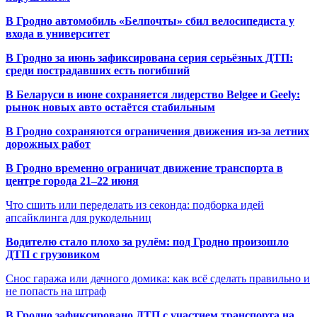
В Гродно автомобиль «Белпочты» сбил велосипедиста у
входа в университет
В Гродно за июнь зафиксирована серия серьёзных ДТП:
среди пострадавших есть погибший
В Беларуси в июне сохраняется лидерство Belgee и Geely:
рынок новых авто остаётся стабильным
В Гродно сохраняются ограничения движения из-за летних
дорожных работ
В Гродно временно ограничат движение транспорта в
центре города 21–22 июня
Что сшить или переделать из секонда: подборка идей
апсайклинга для рукодельниц
Водителю стало плохо за рулём: под Гродно произошло
ДТП с грузовиком
Снос гаража или дачного домика: как всё сделать правильно и
не попасть на штраф
В Гродно зафиксировано ДТП с участием транспорта на