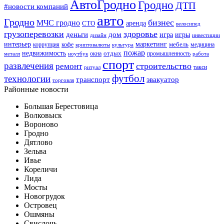
АвтоГродно
Гродно
ДТП
#новости компаний
авто
Гродно
бизнес
МЧС гродно
аренда
СТО
велосипед
грузоперевозки
здоровье
деньги
дом
игра
игры
дизайн
инвестиции
интерьер
маркетинг
мебель
коррупция
кофе
медицина
криптовалюты
культура
пожар
недвижимость
отдых
окна
промышленность
металл
ноутбук
работа
спорт
развлечения
строительство
ремонт
такси
ритуал
футбол
технологии
транспорт
эвакуатор
торговля
Районные новости
Большая Берестовица
Волковыск
Вороново
Гродно
Дятлово
Зельва
Ивье
Кореличи
Лида
Мосты
Новогрудок
Островец
Ошмяны
Свислочь