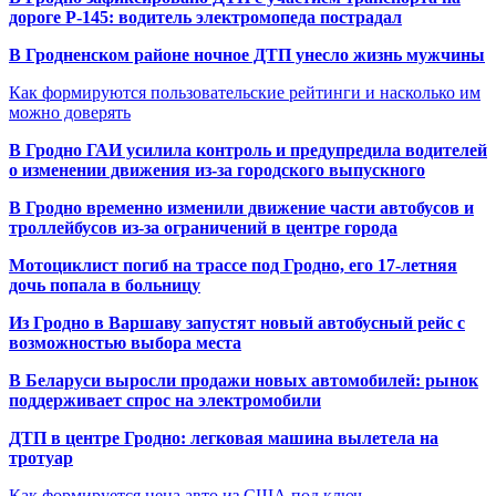
дороге Р-145: водитель электромопеда пострадал
В Гродненском районе ночное ДТП унесло жизнь мужчины
Как формируются пользовательские рейтинги и насколько им
можно доверять
В Гродно ГАИ усилила контроль и предупредила водителей
о изменении движения из-за городского выпускного
В Гродно временно изменили движение части автобусов и
троллейбусов из-за ограничений в центре города
Мотоциклист погиб на трассе под Гродно, его 17-летняя
дочь попала в больницу
Из Гродно в Варшаву запустят новый автобусный рейс с
возможностью выбора места
В Беларуси выросли продажи новых автомобилей: рынок
поддерживает спрос на электромобили
ДТП в центре Гродно: легковая машина вылетела на
тротуар
Как формируется цена авто из США под ключ