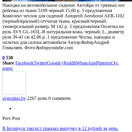
Накидка на автомобильное сидение АвтоБра от грязных ног
ребенка из ткани 5109 черный 15,00 р. 3 предложения
Комплект чехлов для сидений Autoprofi Aeroboost AER-1102
(черный/красный) сетчатая ткань, красный/черный,
универсальный размер, M 142 р. 3 предложения
Оплетка на
руль AVS GL-165L-B натуральная кожа, черный, L, диаметр
руля 39-41 см 42,86 р. 1 предложение Чехлы, накидки и
оплетки для салона автомобиля Автор:&nbspАндрей
Гомыляев. Фото:&nbspyoutube.com
0
538
Share
Facebook
Twitter
Google+
ReddIt
WhatsApp
Pinterest
Эл.
адрес
avgrodno.by
2267 posts
0 comments
Prev Post
В Беларуси таксист показал выручку в 12 рублей за день.