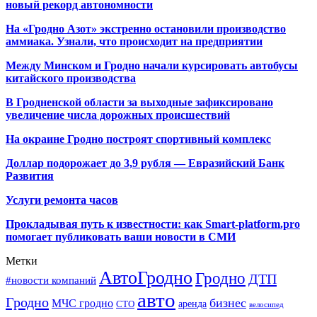
новый рекорд автономности
На «Гродно Азот» экстренно остановили производство
аммиака. Узнали, что происходит на предприятии
Между Минском и Гродно начали курсировать автобусы
китайского производства
В Гродненской области за выходные зафиксировано
увеличение числа дорожных происшествий
На окраине Гродно построят спортивный
комплекс
Доллар подорожает до 3,9 рубля — Евразийский Банк
Развития
Услуги ремонта часов
Прокладывая путь к известности: как Smart-platform.pro
помогает публиковать ваши новости в СМИ
Метки
АвтоГродно
Гродно
ДТП
#новости компаний
авто
Гродно
бизнес
МЧС гродно
аренда
СТО
велосипед