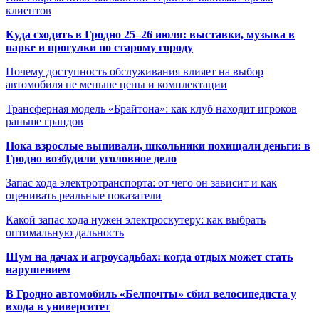
клиентов
Куда сходить в Гродно 25–26 июля: выставки, музыка в
парке и прогулки по старому городу
Почему доступность обслуживания влияет на выбор
автомобиля не меньше цены и комплектации
Трансферная модель «Брайтона»: как клуб находит игроков
раньше грандов
Пока взрослые выпивали, школьники похищали деньги: в
Гродно возбудили уголовное дело
Запас хода электротранспорта: от чего он зависит и как
оценивать реальные показатели
Какой запас хода нужен электроскутеру: как выбрать
оптимальную дальность
Шум на дачах и агроусадьбах: когда отдых может стать
нарушением
В Гродно автомобиль «Белпочты» сбил велосипедиста у
входа в университет