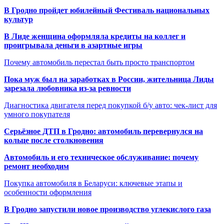
В Гродно пройдет юбилейный Фестиваль национальных
культур
В Лиде женщина оформляла кредиты на коллег и
проигрывала деньги в азартные игры
Почему автомобиль перестал быть просто транспортом
Пока муж был на заработках в России, жительница Лиды
зарезала любовника из-за ревности
Диагностика двигателя перед покупкой б/у авто: чек-лист для
умного покупателя
Серьёзное ДТП в Гродно: автомобиль перевернулся на
кольце после столкновения
Автомобиль и его техническое обслуживание: почему
ремонт необходим
Покупка автомобиля в Беларуси: ключевые этапы и
особенности оформления
В Гродно запустили новое производство углекислого газа