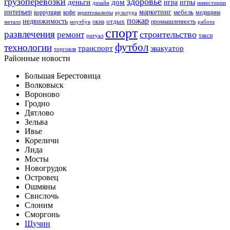
грузоперевозки
здоровье
деньги
дом
игра
игры
дизайн
инвестиции
интерьер
маркетинг
мебель
коррупция
кофе
медицина
криптовалюты
культура
пожар
недвижимость
отдых
окна
промышленность
металл
ноутбук
работа
спорт
развлечения
строительство
ремонт
такси
ритуал
футбол
технологии
транспорт
эвакуатор
торговля
Районные новости
Большая Берестовица
Волковыск
Вороново
Гродно
Дятлово
Зельва
Ивье
Кореличи
Лида
Мосты
Новогрудок
Островец
Ошмяны
Свислочь
Слоним
Сморгонь
Щучин