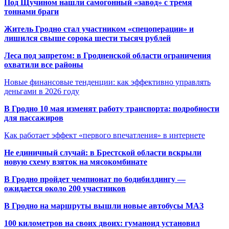
Под Щучином нашли самогонный «завод» с тремя
тоннами браги
Житель Гродно стал участником «спецоперации» и
лишился свыше сорока шести тысяч рублей
Леса под запретом: в Гродненской области ограничения
охватили все районы
Новые финансовые тенденции: как эффективно управлять
деньгами в 2026 году
В Гродно 10 мая изменят работу транспорта: подробности
для пассажиров
Как работает эффект «первого впечатления» в интернете
Не единичный случай: в Брестской области вскрыли
новую схему взяток на мясокомбинате
В Гродно пройдет чемпионат по бодибилдингу —
ожидается около 200 участников
В Гродно на маршруты вышли новые автобусы МАЗ
100 километров на своих двоих: гуманоид установил