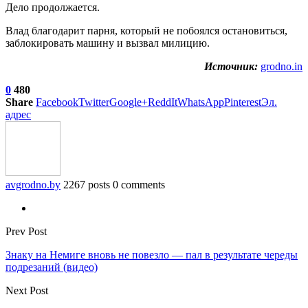
Дело продолжается.
Влад благодарит парня, который не побоялся остановиться,
заблокировать машину и вызвал милицию.
Источник:
grodno.in
0
480
Share
Facebook
Twitter
Google+
ReddIt
WhatsApp
Pinterest
Эл.
адрес
avgrodno.by
2267 posts
0 comments
Prev Post
Знаку на Немиге вновь не повезло — пал в результате череды
подрезаний (видео)
Next Post