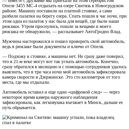
— Вместе с друзьями мы приехали на этом серебристом
Опеле 3455 МС-4 отдыхать на озере Свитязь в Новогрудском
районе. Машину поставили на платной стоянке, а сами
разбили палатки на берегу озера. Спать пошли в час ночи, при
этом одна из палаток у нас была для вещей, где были наши
рюкзаки. Утром проснулись, пошли за вещами и моего
рюкзака не обнаружили, — рассказывает АвтоГродно Влад.
Мужчина насторожился и пошел проверить свой автомобиль,
ведь в рюкзаке были документы и ключи от Опеля.
— Подхожу к стоянке, а машины нет. Не сразу даже поверил,
что в 21-м веке могут вот так угнать автомобиль. Конечно,
сразу обратился в милицию и с помощью сотрудников удалось
выяснить, что в три часа ночи мой автомобиль зафиксировала
камера скорости в Дзержинске. Это сто километров от того
места, где мы отдыхали.
Автомобиль оставил и еще один «цифровой след» — через
некоторое время камера наружного наблюдения
зафиксировала, как легковушка въезжает в Минск, дальше ее
путь обрывается.