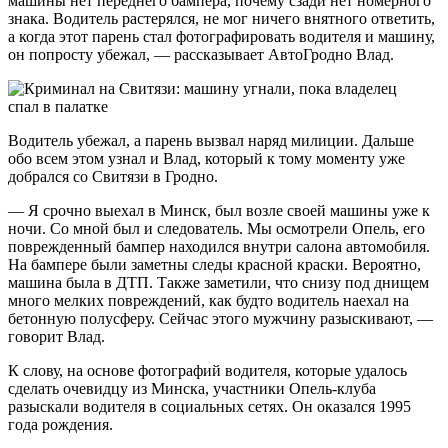
машины нет переднего бампера, почему сзади нет номерного
знака. Водитель растерялся, не мог ничего внятного ответить,
а когда этот парень стал фотографировать водителя и машину,
он попросту убежал, — рассказывает АвтоГродно Влад.
Водитель убежал, а парень вызвал наряд милиции. Дальше
обо всем этом узнал и Влад, который к тому моменту уже
добрался со Свитязи в Гродно.
— Я срочно выехал в Минск, был возле своей машины уже к
ночи. Со мной был и следователь. Мы осмотрели Опель, его
поврежденный бампер находился внутри салона автомобиля.
На бампере были заметны следы красной краски. Вероятно,
машина была в ДТП. Также заметили, что снизу под днищем
много мелких повреждений, как будто водитель наехал на
бетонную полусферу. Сейчас этого мужчину разыскивают, —
говорит Влад.
К слову, на основе фотографий водителя, которые удалось
сделать очевидцу из Минска, участники Опель-клуба
разыскали водителя в социальных сетях. Он оказался 1995
года рождения.