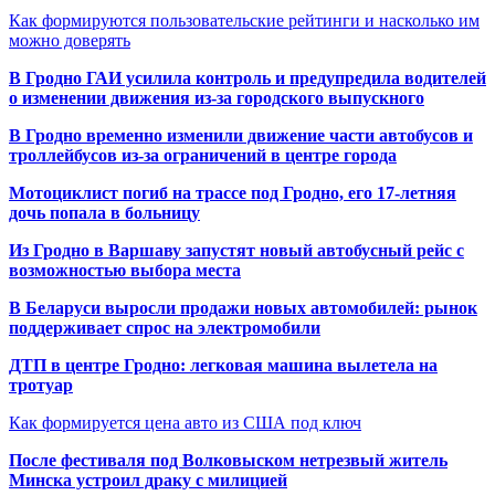
Как формируются пользовательские рейтинги и насколько им
можно доверять
В Гродно ГАИ усилила контроль и предупредила водителей
о изменении движения из-за городского выпускного
В Гродно временно изменили движение части автобусов и
троллейбусов из-за ограничений в центре города
Мотоциклист погиб на трассе под Гродно, его 17-летняя
дочь попала в больницу
Из Гродно в Варшаву запустят новый автобусный рейс с
возможностью выбора места
В Беларуси выросли продажи новых автомобилей: рынок
поддерживает спрос на электромобили
ДТП в центре Гродно: легковая машина вылетела на
тротуар
Как формируется цена авто из США под ключ
После фестиваля под Волковыском нетрезвый житель
Минска устроил драку с милицией