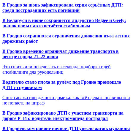
В Гродно за июнь зафиксирована серия серьёзных ДТП:
среди пострадавших есть погибший
В Беларуси в июне сохраняется лидерство Belgee и Geely:
рынок новых авто остаётся стабильным
В Гродно сохраняются ограничения движения из-за летних
дорожных работ
В Гродно временно ограничат движение транспорта в
центре города 21–22 июня
Что сшить или переделать из секонда: подборка идей
апсайклинга для рукодельниц
Водителю стало плохо за рулём: под Гродно произошло
ДТП с грузовиком
Снос гаража или дачного домика: как всё сделать правильно и
не попасть на штраф
В Гродно зафиксировано ДТП с участием транспорта на
дороге Р-145: водитель электромопеда пострадал
В Гродненском районе ночное ДТП унесло жизнь мужчины