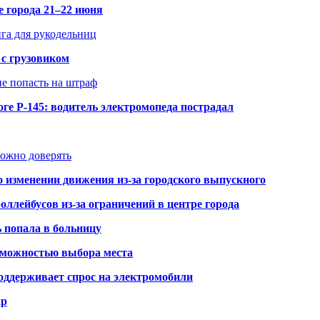
е города 21–22 июня
нга для рукодельниц
 с грузовиком
не попасть на штраф
ге Р-145: водитель электромопеда пострадал
можно доверять
о изменении движения из-за городского выпускного
оллейбусов из-за ограничений в центре города
ь попала в больницу
озможностью выбора места
оддерживает спрос на электромобили
ар