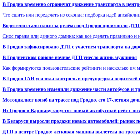
В Гродно временно ограничат движение транспорта в центр
Что сшить или переделать из секонда: подборка идей апсайкли
Водителю стало плохо за рулём: под Гродно произошло ДТП
Снос гаража или дачного домика: как всё сделать правильно и 
В Гродно зафиксировано ДТП с участием транспорта на доро
В Гродненском районе ночное ДТП унесло жизнь мужчины
Как формируются пользовательские рейтинги и насколько им 
В Гродно ГАИ усилила контроль и предупредила водителей 
В Гродно временно изменили движение части автобусов и тр
Мотоциклист погиб на трассе под Гродно, его 17-летняя доч
Из Гродно в Варшаву запустят новый автобусный рейс с в
В Беларуси выросли продажи новых автомобилей: рынок п
ДТП в центре Гродно: легковая машина вылетела на троту