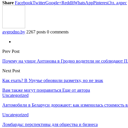
Share
Facebook
Twitter
Google+
ReddIt
WhatsApp
Pinterest
Эл. адрес
avgrodno.by
2267 posts
0 comments
Prev Post
Почему на улице Антонова в Гродно водители не соблюдают П
Next Post
Как ехать? В Уручье обновили разметку, но не знак
Вам также могут понравиться
Еще от автора
Uncategorized
Автомобили в Беларуси дорожают: как изменилась стоимость в
Uncategorized
Ломбарды: перспективы для общества и бизнеса