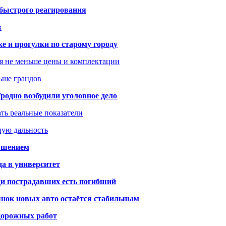
 быстрого реагирования
в
ке и прогулки по старому городу
я не меньше цены и комплектации
ьше грандов
одно возбудили уголовное дело
ать реальные показатели
ную дальность
рушением
да в университет
ди пострадавших есть погибший
рынок новых авто остаётся стабильным
 дорожных работ