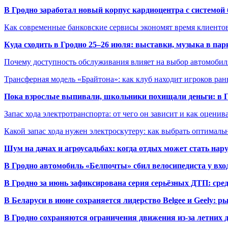
В Гродно заработал новый корпус кардиоцентра с системой
Как современные банковские сервисы экономят время клиенто
Куда сходить в Гродно 25–26 июля: выставки, музыка в пар
Почему доступность обслуживания влияет на выбор автомобил
Трансферная модель «Брайтона»: как клуб находит игроков ран
Пока взрослые выпивали, школьники похищали деньги: в Гр
Запас хода электротранспорта: от чего он зависит и как оценив
Какой запас хода нужен электроскутеру: как выбрать оптималь
Шум на дачах и агроусадьбах: когда отдых может стать на
В Гродно автомобиль «Белпочты» сбил велосипедиста у вхо
В Гродно за июнь зафиксирована серия серьёзных ДТП: сре
В Беларуси в июне сохраняется лидерство Belgee и Geely: 
В Гродно сохраняются ограничения движения из-за летних