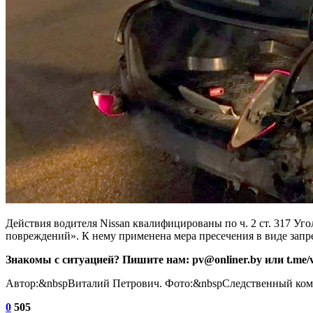
Действия водителя Nissan квалифицированы по ч. 2 ст. 317 
повреждений». К нему применена мера пресечения в виде запр
Знакомы с ситуацией? Пишите нам: pv@onliner.by или t.me/vi
Автор:&nbspВиталий Петрович. Фото:&nbspСледственный ком
0
505