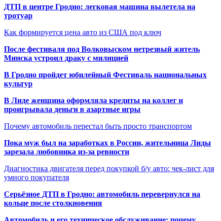
ДТП в центре Гродно: легковая машина вылетела на
тротуар
Как формируется цена авто из США под ключ
После фестиваля под Волковыском нетрезвый житель
Минска устроил драку с милицией
В Гродно пройдет юбилейный Фестиваль национальных
культур
В Лиде женщина оформляла кредиты на коллег и
проигрывала деньги в азартные игры
Почему автомобиль перестал быть просто транспортом
Пока муж был на заработках в России, жительница Лиды
зарезала любовника из-за ревности
Диагностика двигателя перед покупкой б/у авто: чек-лист для
умного покупателя
Серьёзное ДТП в Гродно: автомобиль перевернулся на
кольце после столкновения
Автомобиль и его техническое обслуживание: почему