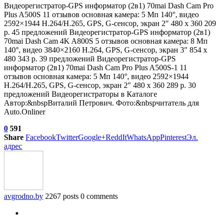
Видеорегистратор-GPS информатор (2в1) 70mai Dash Cam Pro
Plus A500S
11 отзывов
основная камера: 5 Мп 140°, видео
2592×1944 H.264/H.265, GPS, G-сенсор, экран 2″ 480 x 360 209
р. 45 предложений
Видеорегистратор-GPS информатор (2в1)
70mai Dash Cam 4K A800S
5 отзывов
основная камера: 8 Мп
140°, видео 3840×2160 H.264, GPS, G-сенсор, экран 3″ 854 x
480 343 р. 39 предложений
Видеорегистратор-GPS
информатор (2в1) 70mai Dash Cam Pro Plus A500S-1
11
отзывов
основная камера: 5 Мп 140°, видео 2592×1944
H.264/H.265, GPS, G-сенсор, экран 2″ 480 x 360 289 р. 30
предложений Видеорегистраторы в Каталоге
Автор:&nbspВиталий Петрович. Фото:&nbspчитатель для
Auto.Onliner
0
591
Share
Facebook
Twitter
Google+
ReddIt
WhatsApp
Pinterest
Эл.
адрес
avgrodno.by
2267 posts
0 comments