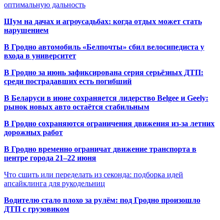
оптимальную дальность
Шум на дачах и агроусадьбах: когда отдых может стать
нарушением
В Гродно автомобиль «Белпочты» сбил велосипедиста у
входа в университет
В Гродно за июнь зафиксирована серия серьёзных ДТП:
среди пострадавших есть погибший
В Беларуси в июне сохраняется лидерство Belgee и Geely:
рынок новых авто остаётся стабильным
В Гродно сохраняются ограничения движения из-за летних
дорожных работ
В Гродно временно ограничат движение транспорта в
центре города 21–22 июня
Что сшить или переделать из секонда: подборка идей
апсайклинга для рукодельниц
Водителю стало плохо за рулём: под Гродно произошло
ДТП с грузовиком