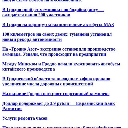
В Гродно пройдет чемпионат по бодибилдингу —
ожидается около 200 участников
В Гродно на маршруты вышли новые автобусы МАЗ
100 километров на своих двоих: гуманоид установил
новый рекорд автономности
На «Гродно Азот» экстренно остановили производство
аммиака. Узнали, что происходит на предприятии
Между Минском и Гродно начали курсировать автобусы
китайского производства
В Гродненской области за выходные зафиксировано
увеличение числа дорожных происшествий
На окраине Гродно построят спортивный
комплекс
Доллар подорожает до 3,9 рубля — Евразийский Банк
Развития
Услуги ремонта часов
Прокладывая путь к известности: как Smart-platform.pro