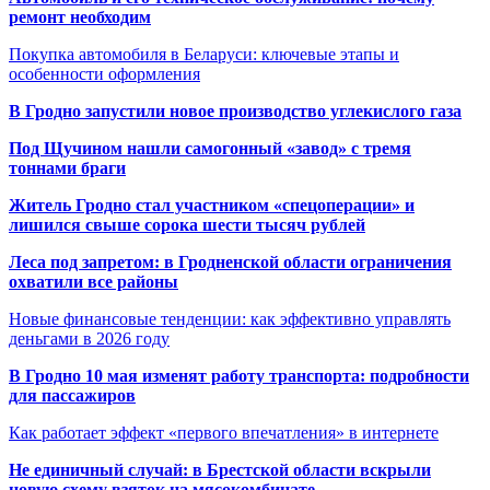
ремонт необходим
Покупка автомобиля в Беларуси: ключевые этапы и
особенности оформления
В Гродно запустили новое производство углекислого газа
Под Щучином нашли самогонный «завод» с тремя
тоннами браги
Житель Гродно стал участником «спецоперации» и
лишился свыше сорока шести тысяч рублей
Леса под запретом: в Гродненской области ограничения
охватили все районы
Новые финансовые тенденции: как эффективно управлять
деньгами в 2026 году
В Гродно 10 мая изменят работу транспорта: подробности
для пассажиров
Как работает эффект «первого впечатления» в интернете
Не единичный случай: в Брестской области вскрыли
новую схему взяток на мясокомбинате