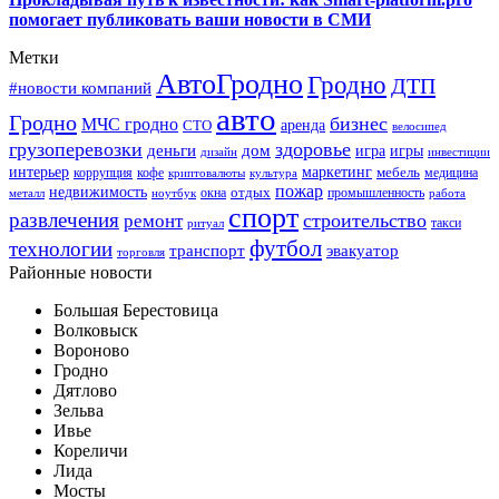
помогает публиковать ваши новости в СМИ
Метки
АвтоГродно
Гродно
ДТП
#новости компаний
авто
Гродно
бизнес
МЧС гродно
аренда
СТО
велосипед
грузоперевозки
здоровье
деньги
дом
игра
игры
дизайн
инвестиции
интерьер
маркетинг
мебель
коррупция
кофе
медицина
криптовалюты
культура
пожар
недвижимость
отдых
окна
промышленность
металл
ноутбук
работа
спорт
развлечения
строительство
ремонт
такси
ритуал
футбол
технологии
транспорт
эвакуатор
торговля
Районные новости
Большая Берестовица
Волковыск
Вороново
Гродно
Дятлово
Зельва
Ивье
Кореличи
Лида
Мосты