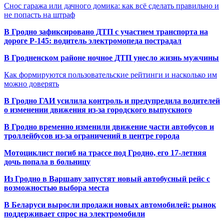
Снос гаража или дачного домика: как всё сделать правильно и
не попасть на штраф
В Гродно зафиксировано ДТП с участием транспорта на
дороге Р-145: водитель электромопеда пострадал
В Гродненском районе ночное ДТП унесло жизнь мужчины
Как формируются пользовательские рейтинги и насколько им
можно доверять
В Гродно ГАИ усилила контроль и предупредила водителей
о изменении движения из-за городского выпускного
В Гродно временно изменили движение части автобусов и
троллейбусов из-за ограничений в центре города
Мотоциклист погиб на трассе под Гродно, его 17-летняя
дочь попала в больницу
Из Гродно в Варшаву запустят новый автобусный рейс с
возможностью выбора места
В Беларуси выросли продажи новых автомобилей: рынок
поддерживает спрос на электромобили