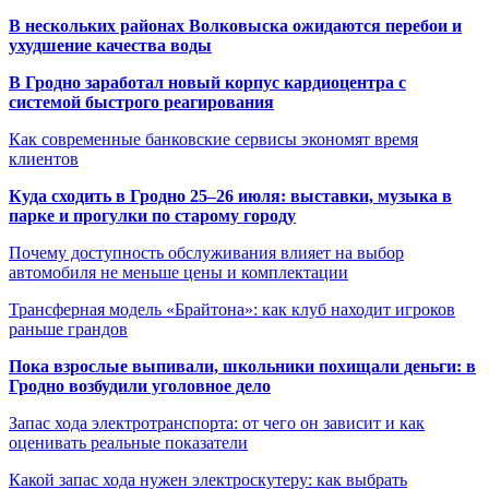
В нескольких районах Волковыска ожидаются перебои и
ухудшение качества воды
В Гродно заработал новый корпус кардиоцентра с
системой быстрого реагирования
Как современные банковские сервисы экономят время
клиентов
Куда сходить в Гродно 25–26 июля: выставки, музыка в
парке и прогулки по старому городу
Почему доступность обслуживания влияет на выбор
автомобиля не меньше цены и комплектации
Трансферная модель «Брайтона»: как клуб находит игроков
раньше грандов
Пока взрослые выпивали, школьники похищали деньги: в
Гродно возбудили уголовное дело
Запас хода электротранспорта: от чего он зависит и как
оценивать реальные показатели
Какой запас хода нужен электроскутеру: как выбрать