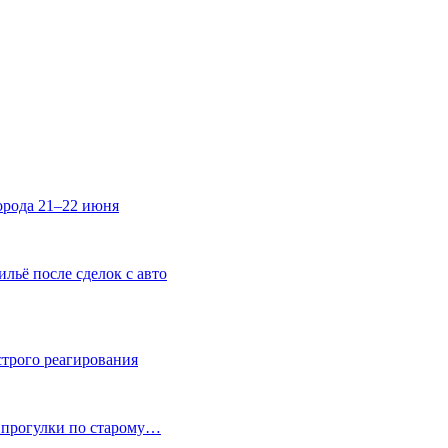
орода 21–22 июня
льё после сделок с авто
строго реагирования
и прогулки по старому…