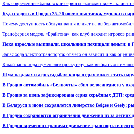
Как современные банковские сервисы экономят время клиенто
Куда сходить в Гродно 25–26 июля: выставки, музыка в пар
Почему доступность обслуживания влияет на выбор автомобил
Трансферная модель «Брайтона»: как клуб находит игроков ран
Пока взрослые выпивали, школьники похищали деньги: в Гр
Запас хода электротранспорта: от чего он зависит и как оценив
Какой запас хода нужен электроскутеру: как выбрать оптималь
Шум на дачах и агроусадьбах: когда отдых может стать на
В Гродно автомобиль «Белпочты» сбил велосипедиста у вхо
В Гродно за июнь зафиксирована серия серьёзных ДТП: сре
В Беларуси в июне сохраняется лидерство Belgee и Geely: 
В Гродно сохраняются ограничения движения из-за летних
В Гродно временно ограничат движение транспорта в центр