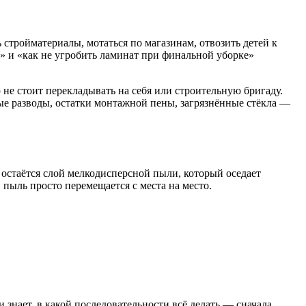
тройматериалы, мотаться по магазинам, отвозить детей к
ч» и «как не угробить ламинат при финальной уборке»
 не стоит перекладывать на себя или строительную бригаду.
ые разводы, остатки монтажной пены, загрязнённые стёкла —
остаётся слой мелкодисперсной пыли, который оседает
пыль просто перемещается с места на место.
знает, в какой последовательности всё делать — сначала