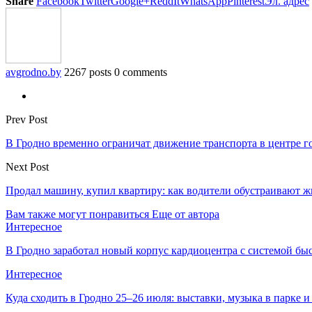
Share
Facebook
Twitter
Google+
ReddIt
WhatsApp
Pinterest
Эл. адрес
avgrodno.by
2267 posts
0 comments
Prev Post
В Гродно временно ограничат движение транспорта в центре г
Next Post
Продал машину, купил квартиру: как водители обустраивают жи
Вам также могут понравиться
Еще от автора
Интересное
В Гродно заработал новый корпус кардиоцентра с системой бы
Интересное
Куда сходить в Гродно 25–26 июля: выставки, музыка в парке 