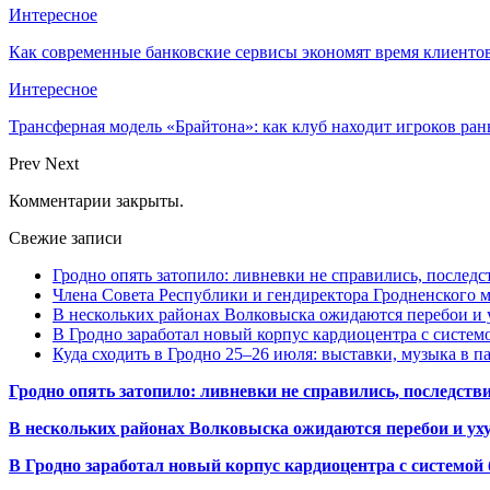
Интересное
Как современные банковские сервисы экономят время клиенто
Интересное
Трансферная модель «Брайтона»: как клуб находит игроков ран
Prev
Next
Комментарии закрыты.
Свежие записи
Гродно опять затопило: ливневки не справились, последс
Члена Совета Республики и гендиректора Гродненского мя
В нескольких районах Волковыска ожидаются перебои и 
В Гродно заработал новый корпус кардиоцентра с систем
Куда сходить в Гродно 25–26 июля: выставки, музыка в п
Гродно опять затопило: ливневки не справились, последств
В нескольких районах Волковыска ожидаются перебои и ух
В Гродно заработал новый корпус кардиоцентра с системой