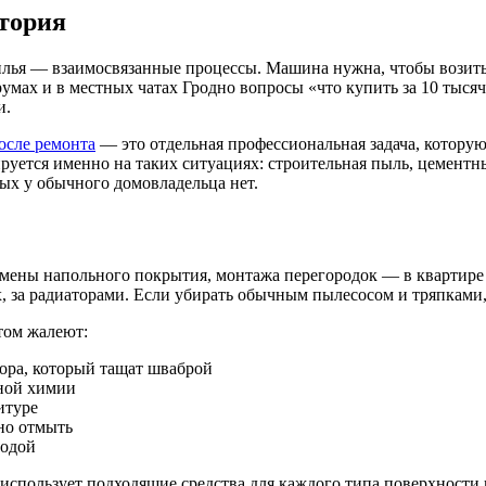
тория
лья — взаимосвязанные процессы. Машина нужна, чтобы возить с
умах и в местных чатах Гродно вопросы «что купить за 10 тыся
и.
осле ремонта
— это отдельная профессиональная задача, которую
руется именно на таких ситуациях: строительная пыль, цементн
рых у обычного домовладельца нет.
мены напольного покрытия, монтажа перегородок — в квартире 
, за радиаторами. Если убирать обычным пылесосом и тряпками, 
том жалеют:
ора, который тащат шваброй
нной химии
итуре
но отмыть
водой
спользует подходящие средства для каждого типа поверхности и 