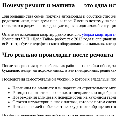
Почему ремонт и машина — это одна ис
Для большинства семей покупка автомобиля и обустройство жи
родственникам, пока дома пыль и хаос. Именно поэтому на фор
появляются рядом — это одна аудитория в одинаковой ситуаци
Опытные владельцы квартир давно поняли:
уборка квартиры п
Компания ЧУП «Дабл Тайм» работает с 2013 года и специализи
всё это требует специфического оборудования и навыков, кото
Что реально происходит после ремонта
После завершения даже небольших работ — поклейки обоев, за
буквально везде: на подоконниках, в вентиляционных решётках
Последствия самостоятельной уборки, о которых владельцы по
Царапины на ламинате или паркете от строительного мус
Разводы на пластиковых окнах от неправильно подобра
Повреждения глянцевых поверхностей на кухонном гарн
Остатки штукатурки в швах плитки, которые потом слож
Пятна на свежей побелке от неаккуратного обращения с 
Профессиональная бригада работает строительным пылесосом, и