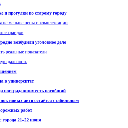
в
ке и прогулки по старому городу
я не меньше цены и комплектации
ьше грандов
одно возбудили уголовное дело
ать реальные показатели
ную дальность
рушением
да в университет
ди пострадавших есть погибший
рынок новых авто остаётся стабильным
 дорожных работ
е города 21–22 июня