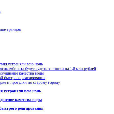
в
ьше грандов
твия устраняли всю ночь
сокомбината будут судить за взятки на 1,8 млн рублей
ухудшение качества воды
ой быстрого реагирования
арке и прогулки по старому городу
ия устраняли всю ночь
удшение качества воды
 быстрого реагирования