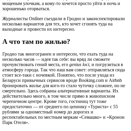
мощеным улочкам, а кому-то хочется просто уйти в ночь и
хорошенько оторваться.
Журналисты Onlíner съездили в Гродно и законспектировали
несколько вариантов для тех, кто хочет сгонять туда на
выходные и провести их интересно.
А что там по жилью?
Гродно так многогранен и интересен, что ехать туда на
несколько часов — идея так себе: вы вряд ли сможете
прочувствовать гений места, его
genius loci
, и погрузиться в
атмосферу города. Так что наш вам совет: отправляться сюда
стоит все-таки с ночевкой. Понятно, что после ухода из
Беларуси привычных сервисов вроде Booking.com и Airbnb
бронировать жилье для кого-то стало чуточку сложнее, но не
смертельно. Здесь собраны альтернативные варианты. Их
действительно много, в том числе прямо в живописном
черепичном центре. Кроме того, гостиниц тут тоже
предостаточно — от среднего по ценнику «Туриста» с 55
рублями за одноместный номер до дорогих и
респектабельных по местным меркам «Семашко» и «Кронон
Парк Отеля».