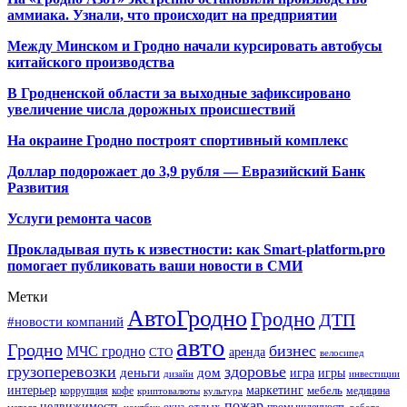
аммиака. Узнали, что происходит на предприятии
Между Минском и Гродно начали курсировать автобусы
китайского производства
В Гродненской области за выходные зафиксировано
увеличение числа дорожных происшествий
На окраине Гродно построят спортивный
комплекс
Доллар подорожает до 3,9 рубля — Евразийский Банк
Развития
Услуги ремонта часов
Прокладывая путь к известности: как Smart-platform.pro
помогает публиковать ваши новости в СМИ
Метки
АвтоГродно
Гродно
ДТП
#новости компаний
авто
Гродно
бизнес
МЧС гродно
аренда
СТО
велосипед
грузоперевозки
здоровье
деньги
дом
игра
игры
дизайн
инвестиции
интерьер
маркетинг
мебель
коррупция
кофе
медицина
криптовалюты
культура
пожар
недвижимость
отдых
окна
промышленность