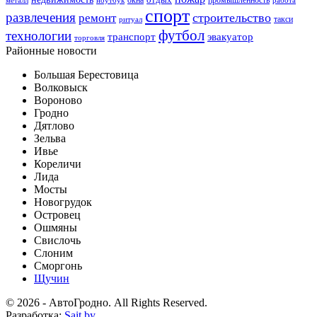
металл
ноутбук
работа
спорт
развлечения
строительство
ремонт
такси
ритуал
футбол
технологии
транспорт
эвакуатор
торговля
Районные новости
Большая Берестовица
Волковыск
Вороново
Гродно
Дятлово
Зельва
Ивье
Кореличи
Лида
Мосты
Новогрудок
Островец
Ошмяны
Свислочь
Слоним
Сморгонь
Щучин
© 2026 - АвтоГродно. All Rights Reserved.
Разработка:
Sait.by