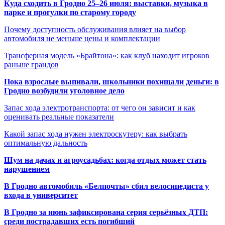
Куда сходить в Гродно 25–26 июля: выставки, музыка в
парке и прогулки по старому городу
Почему доступность обслуживания влияет на выбор
автомобиля не меньше цены и комплектации
Трансферная модель «Брайтона»: как клуб находит игроков
раньше грандов
Пока взрослые выпивали, школьники похищали деньги: в
Гродно возбудили уголовное дело
Запас хода электротранспорта: от чего он зависит и как
оценивать реальные показатели
Какой запас хода нужен электроскутеру: как выбрать
оптимальную дальность
Шум на дачах и агроусадьбах: когда отдых может стать
нарушением
В Гродно автомобиль «Белпочты» сбил велосипедиста у
входа в университет
В Гродно за июнь зафиксирована серия серьёзных ДТП:
среди пострадавших есть погибший