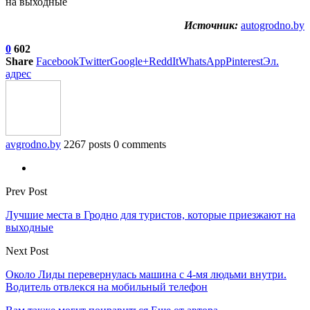
Источник:
autogrodno.by
0
602
Share
Facebook
Twitter
Google+
ReddIt
WhatsApp
Pinterest
Эл.
адрес
avgrodno.by
2267 posts
0 comments
Prev Post
Лучшие места в Гродно для туристов, которые приезжают на
выходные
Next Post
Около Лиды перевернулась машина с 4-мя людьми внутри.
Водитель отвлекся на мобильный телефон