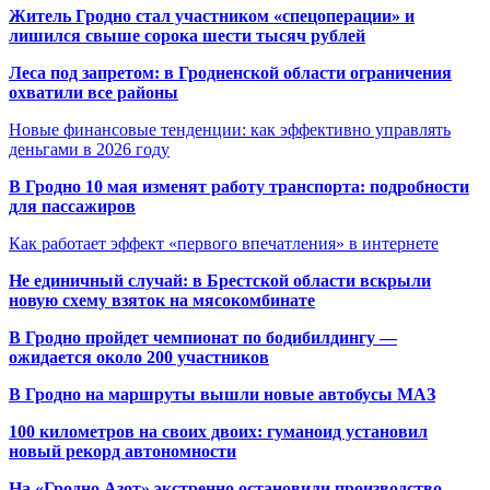
Житель Гродно стал участником «спецоперации» и
лишился свыше сорока шести тысяч рублей
Леса под запретом: в Гродненской области ограничения
охватили все районы
Новые финансовые тенденции: как эффективно управлять
деньгами в 2026 году
В Гродно 10 мая изменят работу транспорта: подробности
для пассажиров
Как работает эффект «первого впечатления» в интернете
Не единичный случай: в Брестской области вскрыли
новую схему взяток на мясокомбинате
В Гродно пройдет чемпионат по бодибилдингу —
ожидается около 200 участников
В Гродно на маршруты вышли новые автобусы МАЗ
100 километров на своих двоих: гуманоид установил
новый рекорд автономности
На «Гродно Азот» экстренно остановили производство