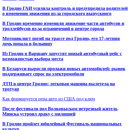
В Гродно ГАИ усилила контроль и предупредила водителей
о изменении движения из-за городского выпускного
В Гродно временно изменили движение части автобусов и
троллейбусов из-за ограничений в центре города
Мотоциклист погиб на трассе под Гродно, его 17-летняя
дочь попала в больницу
Из Гродно в Варшаву запустят новый автобусный рейс с
возможностью выбора места
В Беларуси выросли продажи новых автомобилей: рынок
поддерживает спрос на электромобили
ДТП в центре Гродно: легковая машина вылетела на
тротуар
Как формируется цена авто из США под ключ
После фестиваля под Волковыском нетрезвый житель
Минска устроил драку с милицией
В Гродно пройдет юбилейный Фестиваль национальных
культур