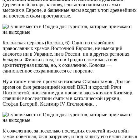
Деревянный алтарь, к слову, считается одним из самых
высоких в Европе, а башенные часы входят в топ древнейших
на постсоветском пространстве.
Коложская церковь (Коложа, 6). Один из старейших
православных храмов Восточной Европы, не имеющий
аналогов ни в Украине, ни в России, ни в других регионах
Беларуси. Фишка в том, что в Гродно сложилась своя
архитектурная школа, но, к сожалению, Коложа —
единственное сохранившееся ее творение.
Ну а топом нашей прогулки назовем Старый замок. Долгое
время он был резиденцией князей ВКЛ и королей Речи
Посполитой, последние дни провели здесь княжич Казимир,
ставший впоследствии святым в католической церкви,
Стефан Баторий, Казимир IV Ягеллончик…
К сожалению, за несколько последних столетий из-за войн
замок обветшал, был разрушен, и под защиту его взяли лишь в