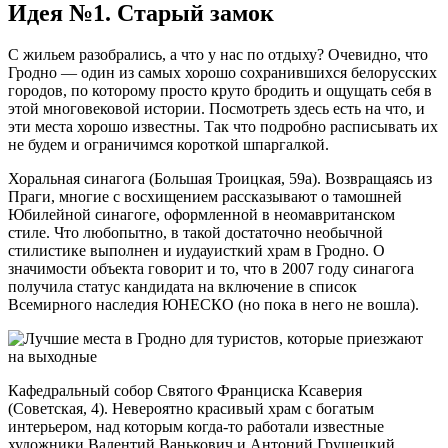
Идея №1. Старый замок
С жильем разобрались, а что у нас по отдыху? Очевидно, что
Гродно — один из самых хорошо сохранившихся белорусских
городов, по которому просто круто бродить и ощущать себя в
этой многовековой истории. Посмотреть здесь есть на что, и
эти места хорошо известны. Так что подробно расписывать их
не будем и ограничимся короткой шпаргалкой.
Хоральная синагога (Большая Троицкая, 59а). Возвращаясь из
Праги, многие с восхищением рассказывают о тамошней
Юбилейной синагоге, оформленной в неомавританском
стиле. Что любопытно, в такой достаточно необычной
стилистике выполнен и иудауисткий храм в Гродно. О
значимости объекта говорит и то, что в 2007 году синагога
получила статус кандидата на включение в список
Всемирного наследия ЮНЕСКО (но пока в него не вошла).
Кафедральный собор Святого Франциска Ксаверия
(Советская, 4). Невероятно красивый храм с богатым
интерьером, над которым когда-то работали известные
художники Валентий Ванькович и Антоний Грушецкий.