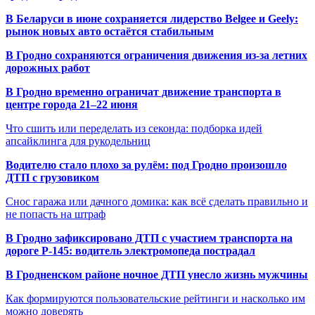
В Беларуси в июне сохраняется лидерство Belgee и Geely:
рынок новых авто остаётся стабильным
В Гродно сохраняются ограничения движения из-за летних
дорожных работ
В Гродно временно ограничат движение транспорта в
центре города 21–22 июня
Что сшить или переделать из секонда: подборка идей
апсайклинга для рукодельниц
Водителю стало плохо за рулём: под Гродно произошло
ДТП с грузовиком
Снос гаража или дачного домика: как всё сделать правильно и
не попасть на штраф
В Гродно зафиксировано ДТП с участием транспорта на
дороге Р-145: водитель электромопеда пострадал
В Гродненском районе ночное ДТП унесло жизнь мужчины
Как формируются пользовательские рейтинги и насколько им
можно доверять