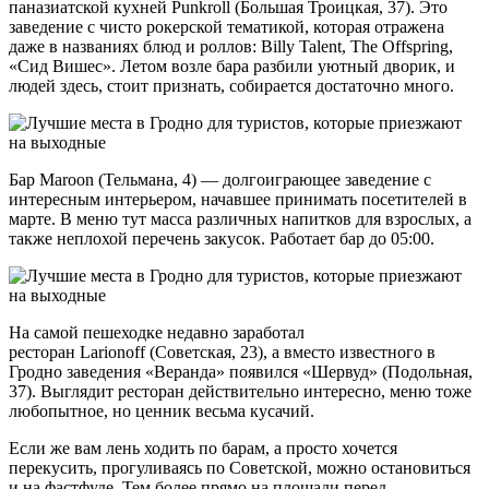
паназиатской кухней Punkroll (Большая Троицкая, 37). Это
заведение с чисто рокерской тематикой, которая отражена
даже в названиях блюд и роллов: Billy Talent, The Offspring,
«Сид Вишес». Летом возле бара разбили уютный дворик, и
людей здесь, стоит признать, собирается достаточно много.
Бар Maroon (Тельмана, 4) — долгоиграющее заведение с
интересным интерьером, начавшее принимать посетителей в
марте. В меню тут масса различных напитков для взрослых, а
также неплохой перечень закусок. Работает бар до 05:00.
На самой пешеходке недавно заработал
ресторан Larionoff (Советская, 23), а вместо известного в
Гродно заведения «Веранда» появился «Шервуд» (Подольная,
37). Выглядит ресторан действительно интересно, меню тоже
любопытное, но ценник весьма кусачий.
Если же вам лень ходить по барам, а просто хочется
перекусить, прогуливаясь по Советской, можно остановиться
и на фастфуде. Тем более прямо на площади перед