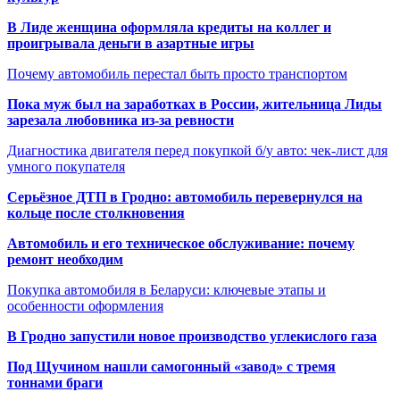
В Лиде женщина оформляла кредиты на коллег и
проигрывала деньги в азартные игры
Почему автомобиль перестал быть просто транспортом
Пока муж был на заработках в России, жительница Лиды
зарезала любовника из-за ревности
Диагностика двигателя перед покупкой б/у авто: чек-лист для
умного покупателя
Серьёзное ДТП в Гродно: автомобиль перевернулся на
кольце после столкновения
Автомобиль и его техническое обслуживание: почему
ремонт необходим
Покупка автомобиля в Беларуси: ключевые этапы и
особенности оформления
В Гродно запустили новое производство углекислого газа
Под Щучином нашли самогонный «завод» с тремя
тоннами браги