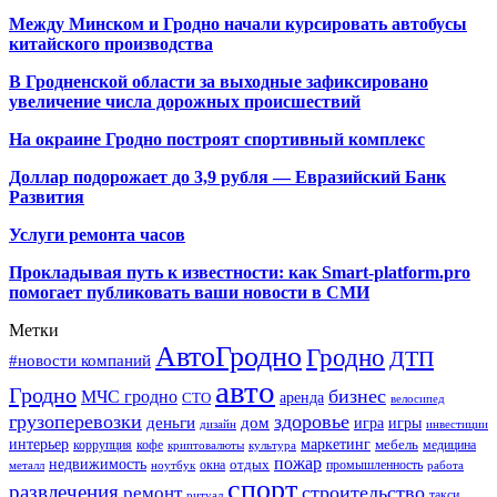
Между Минском и Гродно начали курсировать автобусы
китайского производства
В Гродненской области за выходные зафиксировано
увеличение числа дорожных происшествий
На окраине Гродно построят спортивный
комплекс
Доллар подорожает до 3,9 рубля — Евразийский Банк
Развития
Услуги ремонта часов
Прокладывая путь к известности: как Smart-platform.pro
помогает публиковать ваши новости в СМИ
Метки
АвтоГродно
Гродно
ДТП
#новости компаний
авто
Гродно
бизнес
МЧС гродно
аренда
СТО
велосипед
грузоперевозки
здоровье
деньги
дом
игра
игры
дизайн
инвестиции
интерьер
маркетинг
мебель
коррупция
кофе
медицина
криптовалюты
культура
пожар
недвижимость
отдых
окна
промышленность
металл
ноутбук
работа
спорт
развлечения
строительство
ремонт
такси
ритуал