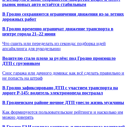
рынок новых авто остаётся стабильным
В Гродно сохраняются ограничения движения из-за летних
дорожных работ
В Гродно временно ограничат движение транспорта в
центре города 21–22 июня
Что сшить или переделать из секонда: подборка идей
апсайклинга для рукодельниц
Водителю стало плохо за рулём: под Гродно произошло
ДТП с грузовиком
Снос гаража или дачного домика: как всё сделать правильно и
не попасть на штраф
В Гродно зафиксировано ДТП с участием транспорта на
дороге Р-145: водитель электромопеда пострадал
В Гродненском районе ночное ДТП унесло жизнь мужчины
Как формируются пользовательские рейтинги и насколько им
можно доверять
В Гродно ГАИ усилила контроль и предупредила водителей