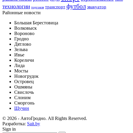
футбол
технологии
транспорт
эвакуатор
торговля
Районные новости
Большая Берестовица
Волковыск
Вороново
Гродно
Дятлово
Зельва
Ивье
Кореличи
Лида
Мосты
Новогрудок
Островец
Ошмяны
Свислочь
Слоним
Сморгонь
Щучин
© 2026 - АвтоГродно. All Rights Reserved.
Разработка:
Sait.by
Sign in