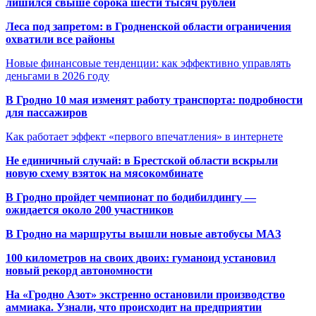
лишился свыше сорока шести тысяч рублей
Леса под запретом: в Гродненской области ограничения
охватили все районы
Новые финансовые тенденции: как эффективно управлять
деньгами в 2026 году
В Гродно 10 мая изменят работу транспорта: подробности
для пассажиров
Как работает эффект «первого впечатления» в интернете
Не единичный случай: в Брестской области вскрыли
новую схему взяток на мясокомбинате
В Гродно пройдет чемпионат по бодибилдингу —
ожидается около 200 участников
В Гродно на маршруты вышли новые автобусы МАЗ
100 километров на своих двоих: гуманоид установил
новый рекорд автономности
На «Гродно Азот» экстренно остановили производство
аммиака. Узнали, что происходит на предприятии