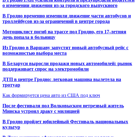
о изменении движения из-за городского выпускного
В Гродно временно изменили движение части автобусов и
троллейбусов из-за ограничений в центре города
Мотоциклист погиб на трассе под Гродно, его 17-летняя
дочь попала в больницу
Из Гродно в Варшаву запустят новый автобусный рейс с
возможностью выбора места
В Беларуси выросли продажи новых автомобилей: рынок
поддерживает спрос на электромобили
ДТП в центре Гродно: легковая машина вылетела на
тротуар
Как формируется цена авто из США под ключ
После фестиваля под Волковыском нетрезвый житель
Минска устроил драку с милицией
В Гродно пройдет юбилейный Фестиваль национальных
культур