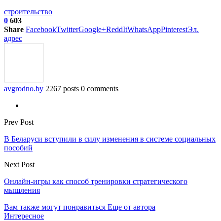
строительство
0
603
Share
Facebook
Twitter
Google+
ReddIt
WhatsApp
Pinterest
Эл.
адрес
avgrodno.by
2267 posts
0 comments
Prev Post
В Беларуси вступили в силу изменения в системе социальных
пособий
Next Post
Онлайн-игры как способ тренировки стратегического
мышления
Вам также могут понравиться
Еще от автора
Интересное