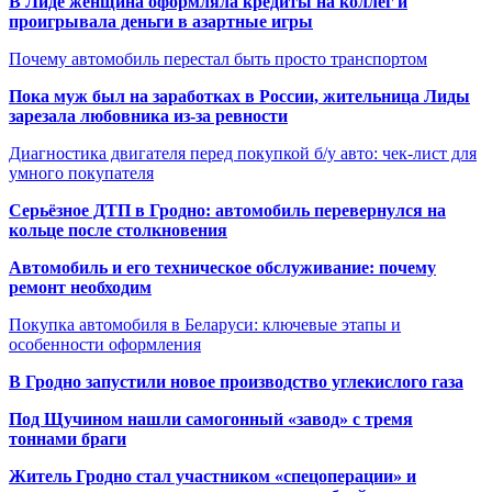
В Лиде женщина оформляла кредиты на коллег и
проигрывала деньги в азартные игры
Почему автомобиль перестал быть просто транспортом
Пока муж был на заработках в России, жительница Лиды
зарезала любовника из-за ревности
Диагностика двигателя перед покупкой б/у авто: чек-лист для
умного покупателя
Серьёзное ДТП в Гродно: автомобиль перевернулся на
кольце после столкновения
Автомобиль и его техническое обслуживание: почему
ремонт необходим
Покупка автомобиля в Беларуси: ключевые этапы и
особенности оформления
В Гродно запустили новое производство углекислого газа
Под Щучином нашли самогонный «завод» с тремя
тоннами браги
Житель Гродно стал участником «спецоперации» и