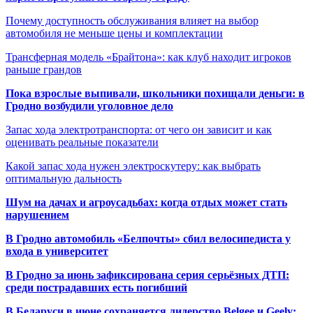
Почему доступность обслуживания влияет на выбор
автомобиля не меньше цены и комплектации
Трансферная модель «Брайтона»: как клуб находит игроков
раньше грандов
Пока взрослые выпивали, школьники похищали деньги: в
Гродно возбудили уголовное дело
Запас хода электротранспорта: от чего он зависит и как
оценивать реальные показатели
Какой запас хода нужен электроскутеру: как выбрать
оптимальную дальность
Шум на дачах и агроусадьбах: когда отдых может стать
нарушением
В Гродно автомобиль «Белпочты» сбил велосипедиста у
входа в университет
В Гродно за июнь зафиксирована серия серьёзных ДТП:
среди пострадавших есть погибший
В Беларуси в июне сохраняется лидерство Belgee и Geely: