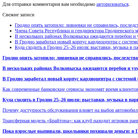
Для отправки комментария вам необходимо
авторизоваться
.
Свежие записи
Гродно опять затопило: ливневки не справились, последс
Члена Совета Республики и гендиректора Гродненского мя
В нескольких районах Волковыска ожидаются перебои и 
В Гродно заработал новый корпус кардиоцентра с систем
Куда сходить в Гродно 25–26 июля: выставки, музыка в п
Гродно опять затопило: ливневки не справились, последств
В нескольких районах Волковыска ожидаются перебои и ух
В Гродно заработал новый корпус кардиоцентра с системой
Как современные банковские сервисы экономят время клиенто
Куда сходить в Гродно 25–26 июля: выставки, музыка в пар
Почему доступность обслуживания влияет на выбор автомобил
Трансферная модель «Брайтона»: как клуб находит игроков ран
Пока взрослые выпивали, школьники похищали деньги: в Гр