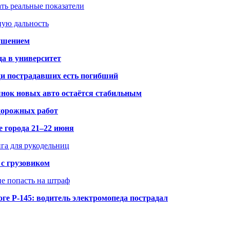
ать реальные показатели
ную дальность
рушением
да в университет
ди пострадавших есть погибший
рынок новых авто остаётся стабильным
 дорожных работ
е города 21–22 июня
нга для рукодельниц
 с грузовиком
не попасть на штраф
ге Р-145: водитель электромопеда пострадал