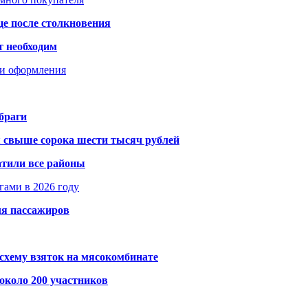
це после столкновения
т необходим
ти оформления
браги
я свыше сорока шести тысяч рублей
атили все районы
гами в 2026 году
ля пассажиров
схему взяток на мясокомбинате
около 200 участников