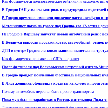
Как формируются пользовательские рейтинги и насколько им 
В Гродно ГАИ усилила контроль и предупредила водителей 
В Гродно временно изменили движение части автобусов и тр
Мотоциклист погиб на трассе под Гродно, его 17-летняя доч
Из Гродно в Варшаву запустят новый автобусный рейс с в
В Беларуси выросли продажи новых автомобилей: рынок п
ДТП в центре Гродно: легковая машина вылетела на троту
Как формируется цена авто из США под ключ
После фестиваля под Волковыском нетрезвый житель Минс
В Гродно пройдет юбилейный Фестиваль национальных кул
В Лиде женщина оформляла кредиты на коллег и проигрыв
Почему автомобиль перестал быть просто транспортом
Пока муж был на заработках в России, жительница Лиды за
Диагностика двигателя перед покупкой б/у авто: чек-лист для 