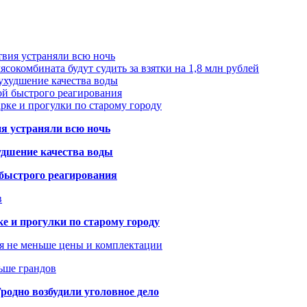
твия устраняли всю ночь
сокомбината будут судить за взятки на 1,8 млн рублей
ухудшение качества воды
ой быстрого реагирования
арке и прогулки по старому городу
ия устраняли всю ночь
удшение качества воды
 быстрого реагирования
в
ке и прогулки по старому городу
я не меньше цены и комплектации
ьше грандов
одно возбудили уголовное дело