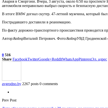
Авария в Сморгони. Вчера, 3 августа, около 6:50 на проспек
автомобиля неправильно выбрал скорость и безопасную диста
В итоге BMW догнал скутер. 47-летний мужчина, который был з
Пострадавшего доставили в реанимацию.
По факту дорожно-транспортного
происшествия проводится пр
Автор:&nbspВиталий Петрович. Фото:&nbspУВД Гродненской 
0
516
Share
Facebook
Twitter
Google+
ReddIt
WhatsApp
Pinterest
Эл. адрес
avgrodno.by
2267 posts
0 comments
Prev Post