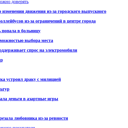
можно доверять
о изменении движения из-за городского выпускного
оллейбусов из-за ограничений в центре города
ь попала в больницу
озможностью выбора места
оддерживает спрос на электромобили
ар
ка устроил драку с милицией
ьтур
ала деньги в азартные игры
резала любовника из-за ревности
умного покупателя