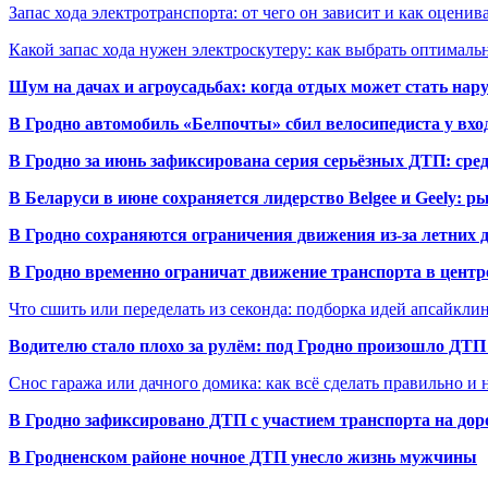
Запас хода электротранспорта: от чего он зависит и как оценив
Какой запас хода нужен электроскутеру: как выбрать оптималь
Шум на дачах и агроусадьбах: когда отдых может стать на
В Гродно автомобиль «Белпочты» сбил велосипедиста у вхо
В Гродно за июнь зафиксирована серия серьёзных ДТП: сре
В Беларуси в июне сохраняется лидерство Belgee и Geely: 
В Гродно сохраняются ограничения движения из-за летних
В Гродно временно ограничат движение транспорта в центр
Что сшить или переделать из секонда: подборка идей апсайкли
Водителю стало плохо за рулём: под Гродно произошло ДТП
Снос гаража или дачного домика: как всё сделать правильно и 
В Гродно зафиксировано ДТП с участием транспорта на доро
В Гродненском районе ночное ДТП унесло жизнь мужчины