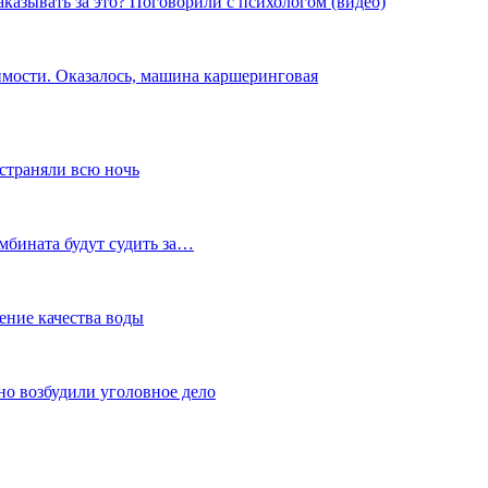
наказывать за это? Поговорили с психологом (видео)
имости. Оказалось, машина каршеринговая
устраняли всю ночь
мбината будут судить за…
ение качества воды
но возбудили уголовное дело