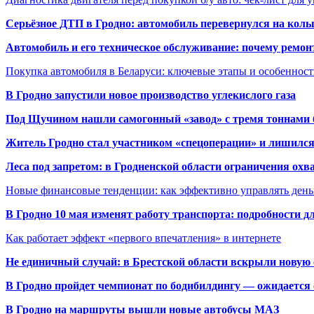
Серьёзное ДТП в Гродно: автомобиль перевернулся на коль
Автомобиль и его техническое обслуживание: почему ремон
Покупка автомобиля в Беларуси: ключевые этапы и особеннос
В Гродно запустили новое производство углекислого газа
Под Щучином нашли самогонный «завод» с тремя тоннами 
Житель Гродно стал участником «спецоперации» и лишилс
Леса под запретом: в Гродненской области ограничения охв
Новые финансовые тенденции: как эффективно управлять день
В Гродно 10 мая изменят работу транспорта: подробности д
Как работает эффект «первого впечатления» в интернете
Не единичный случай: в Брестской области вскрыли новую 
В Гродно пройдет чемпионат по бодибилдингу — ожидается 
В Гродно на маршруты вышли новые автобусы МАЗ