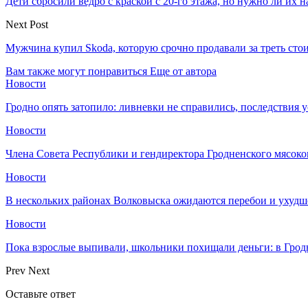
Дети сбросили ведро с краской с 20-го этажа, но нужно ли их 
Next Post
Мужчина купил Skoda, которую срочно продавали за треть сто
Вам также могут понравиться
Еще от автора
Новости
Гродно опять затопило: ливневки не справились, последствия 
Новости
Члена Совета Республики и гендиректора Гродненского мясоко
Новости
В нескольких районах Волковыска ожидаются перебои и ухудш
Новости
Пока взрослые выпивали, школьники похищали деньги: в Грод
Prev
Next
Оставьте ответ