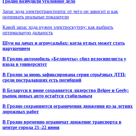
Гродно возбудили уголовное дело
Запас хода электротранспорта: от чего он зависит и как
оценивать реальные показатели
Какой запас хода нужен электроскутеру: как выбрать
оптимальную дальность
Шум на дачах и агроусадьбах: когда отдых может стать
нарушением
В Гродно автомобиль «Белпочты» сбил велосипедиста у
входа в университет
В Гродно за июнь зафиксирована серия серьёзных ДТП:
среди пострадавших есть погибший
В Беларуси в июне сохраняется лидерство Belgee и Geely:
рынок новых авто остаётся стабильным
В Гродно сохраняются ограничения движения из-за летних
дорожных работ
В Гродно временно ограничат движение транспорта в
центре города 21–22 июня