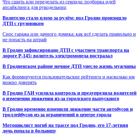
Что сшить или переделать из секонда: подборка идей
апсайклинга для рукодельниц
Водителю стало плохо за рулём: под Гродно произошло
ДТП с грузовиком
Снос гаража или дачного домика: как всё сделать правильно и
не попасть на штраф
В Гродно зафиксировано ДТП с участием транспорта на
дороге Р-145: водитель электромопеда пострадал
В Гродненском районе ночное ДТП унесло жизнь мужчины
Как формируются пользовательские рейтинги и насколько им
можно доверять
В Гродно ГАИ усилила контроль и предупредила водителей
о изменении движения из-за городского выпускного
В Гродно временно изменили движение части автобусов и
троллейбусов из-за ограничений в центре города
Мотоциклист погиб на трассе под Гродно, его 17-летняя
дочь попала в больницу