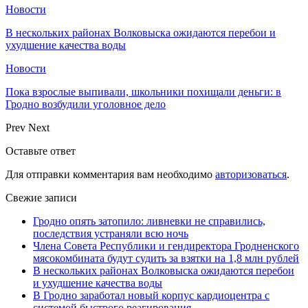
Новости
В нескольких районах Волковыска ожидаются перебои и
ухудшение качества воды
Новости
Пока взрослые выпивали, школьники похищали деньги: в
Гродно возбудили уголовное дело
Prev
Next
Оставьте ответ
Для отправки комментария вам необходимо
авторизоваться
.
Свежие записи
Гродно опять затопило: ливневки не справились,
последствия устраняли всю ночь
Члена Совета Республики и гендиректора Гродненского
мясокомбината будут судить за взятки на 1,8 млн рублей
В нескольких районах Волковыска ожидаются перебои
и ухудшение качества воды
В Гродно заработал новый корпус кардиоцентра с
системой быстрого реагирования