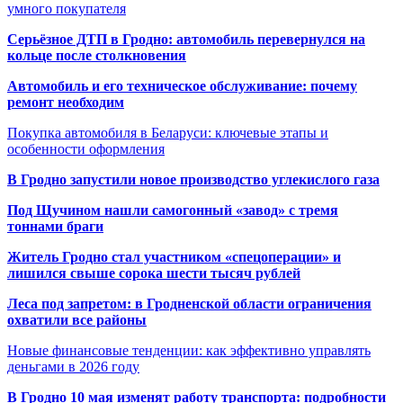
умного покупателя
Серьёзное ДТП в Гродно: автомобиль перевернулся на
кольце после столкновения
Автомобиль и его техническое обслуживание: почему
ремонт необходим
Покупка автомобиля в Беларуси: ключевые этапы и
особенности оформления
В Гродно запустили новое производство углекислого газа
Под Щучином нашли самогонный «завод» с тремя
тоннами браги
Житель Гродно стал участником «спецоперации» и
лишился свыше сорока шести тысяч рублей
Леса под запретом: в Гродненской области ограничения
охватили все районы
Новые финансовые тенденции: как эффективно управлять
деньгами в 2026 году
В Гродно 10 мая изменят работу транспорта: подробности