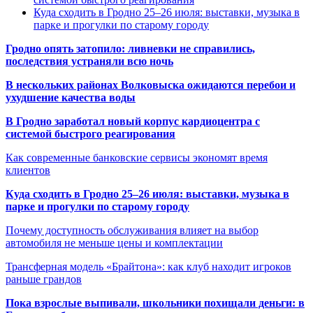
Куда сходить в Гродно 25–26 июля: выставки, музыка в
парке и прогулки по старому городу
Гродно опять затопило: ливневки не справились,
последствия устраняли всю ночь
В нескольких районах Волковыска ожидаются перебои и
ухудшение качества воды
В Гродно заработал новый корпус кардиоцентра с
системой быстрого реагирования
Как современные банковские сервисы экономят время
клиентов
Куда сходить в Гродно 25–26 июля: выставки, музыка в
парке и прогулки по старому городу
Почему доступность обслуживания влияет на выбор
автомобиля не меньше цены и комплектации
Трансферная модель «Брайтона»: как клуб находит игроков
раньше грандов
Пока взрослые выпивали, школьники похищали деньги: в