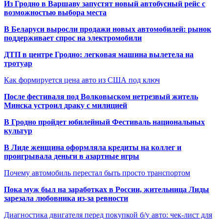
Из Гродно в Варшаву запустят новый автобусный рейс с
возможностью выбора места
В Беларуси выросли продажи новых автомобилей: рынок
поддерживает спрос на электромобили
ДТП в центре Гродно: легковая машина вылетела на
тротуар
Как формируется цена авто из США под ключ
После фестиваля под Волковыском нетрезвый житель
Минска устроил драку с милицией
В Гродно пройдет юбилейный Фестиваль национальных
культур
В Лиде женщина оформляла кредиты на коллег и
проигрывала деньги в азартные игры
Почему автомобиль перестал быть просто транспортом
Пока муж был на заработках в России, жительница Лиды
зарезала любовника из-за ревности
Диагностика двигателя перед покупкой б/у авто: чек-лист для