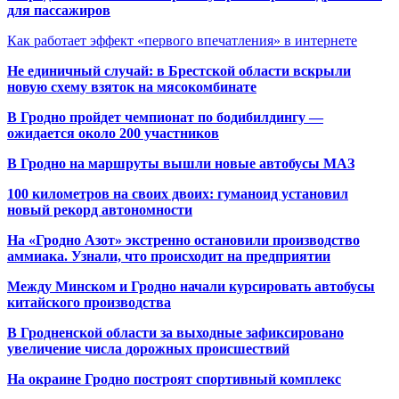
для пассажиров
Как работает эффект «первого впечатления» в интернете
Не единичный случай: в Брестской области вскрыли
новую схему взяток на мясокомбинате
В Гродно пройдет чемпионат по бодибилдингу —
ожидается около 200 участников
В Гродно на маршруты вышли новые автобусы МАЗ
100 километров на своих двоих: гуманоид установил
новый рекорд автономности
На «Гродно Азот» экстренно остановили производство
аммиака. Узнали, что происходит на предприятии
Между Минском и Гродно начали курсировать автобусы
китайского производства
В Гродненской области за выходные зафиксировано
увеличение числа дорожных происшествий
На окраине Гродно построят спортивный
комплекс