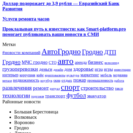
Доллар подорожает до 3,9 рубля — Евразийский Банк
Развития
Услуги ремонта часов
Прокладывая путь к известности: как Smart-platform.pro
помогает публиковать ваши новости в СМИ
Метки
АвтоГродно
Гродно
ДТП
#новости компаний
авто
Гродно
бизнес
МЧС гродно
аренда
СТО
велосипед
грузоперевозки
здоровье
деньги
дом
игра
игры
дизайн
инвестиции
интерьер
маркетинг
мебель
коррупция
кофе
медицина
криптовалюты
культура
пожар
недвижимость
отдых
окна
промышленность
металл
ноутбук
работа
спорт
развлечения
строительство
ремонт
такси
ритуал
футбол
технологии
транспорт
эвакуатор
торговля
Районные новости
Большая Берестовица
Волковыск
Вороново
Гродно