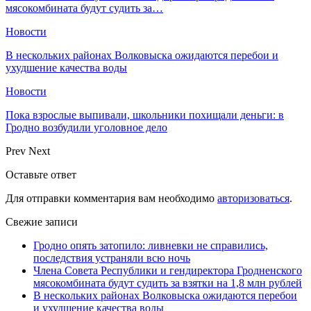
мясокомбината будут судить за…
Новости
В нескольких районах Волковыска ожидаются перебои и
ухудшение качества воды
Новости
Пока взрослые выпивали, школьники похищали деньги: в
Гродно возбудили уголовное дело
Prev
Next
Оставьте ответ
Для отправки комментария вам необходимо
авторизоваться
.
Свежие записи
Гродно опять затопило: ливневки не справились,
последствия устраняли всю ночь
Члена Совета Республики и гендиректора Гродненского
мясокомбината будут судить за взятки на 1,8 млн рублей
В нескольких районах Волковыска ожидаются перебои
и ухудшение качества воды