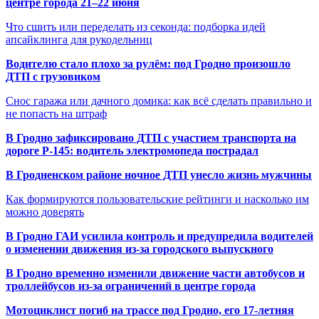
центре города 21–22 июня
Что сшить или переделать из секонда: подборка идей
апсайклинга для рукодельниц
Водителю стало плохо за рулём: под Гродно произошло
ДТП с грузовиком
Снос гаража или дачного домика: как всё сделать правильно и
не попасть на штраф
В Гродно зафиксировано ДТП с участием транспорта на
дороге Р-145: водитель электромопеда пострадал
В Гродненском районе ночное ДТП унесло жизнь мужчины
Как формируются пользовательские рейтинги и насколько им
можно доверять
В Гродно ГАИ усилила контроль и предупредила водителей
о изменении движения из-за городского выпускного
В Гродно временно изменили движение части автобусов и
троллейбусов из-за ограничений в центре города
Мотоциклист погиб на трассе под Гродно, его 17-летняя