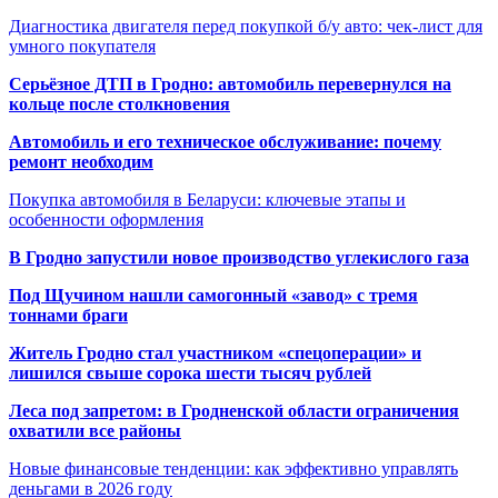
Диагностика двигателя перед покупкой б/у авто: чек-лист для
умного покупателя
Серьёзное ДТП в Гродно: автомобиль перевернулся на
кольце после столкновения
Автомобиль и его техническое обслуживание: почему
ремонт необходим
Покупка автомобиля в Беларуси: ключевые этапы и
особенности оформления
В Гродно запустили новое производство углекислого газа
Под Щучином нашли самогонный «завод» с тремя
тоннами браги
Житель Гродно стал участником «спецоперации» и
лишился свыше сорока шести тысяч рублей
Леса под запретом: в Гродненской области ограничения
охватили все районы
Новые финансовые тенденции: как эффективно управлять
деньгами в 2026 году