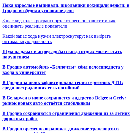
Пока взрослые выпивали, школьники похищали деньги: в
Гродно возбудили уголовное дело
Запас хода электротранспорта: от чего он зависит и как
оценивать реальные показатели
Какой запас хода нужен электроскутеру: как выбрать
оптимальную дальность
Шум на дачах и агроусадьбах: когда отдых может стать
нарушением
В Гродно автомобиль «Белпочты» сбил велосипедиста у
входа в университет
В Гродно за июнь зафиксирована серия серьёзных ДТП:
среди пострадавших есть погибший
В Беларуси в июне сохраняется лидерство Belgee и Geely:
рынок новых авто остаётся стабильным
В Гродно сохраняются ограничения движения из-за летних
дорожных работ
В Гродно временно ограничат движение транспорта в