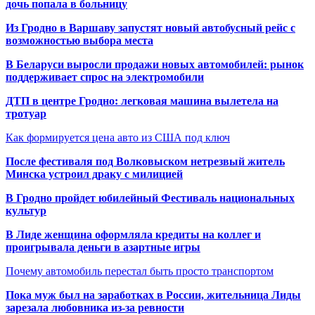
дочь попала в больницу
Из Гродно в Варшаву запустят новый автобусный рейс с
возможностью выбора места
В Беларуси выросли продажи новых автомобилей: рынок
поддерживает спрос на электромобили
ДТП в центре Гродно: легковая машина вылетела на
тротуар
Как формируется цена авто из США под ключ
После фестиваля под Волковыском нетрезвый житель
Минска устроил драку с милицией
В Гродно пройдет юбилейный Фестиваль национальных
культур
В Лиде женщина оформляла кредиты на коллег и
проигрывала деньги в азартные игры
Почему автомобиль перестал быть просто транспортом
Пока муж был на заработках в России, жительница Лиды
зарезала любовника из-за ревности