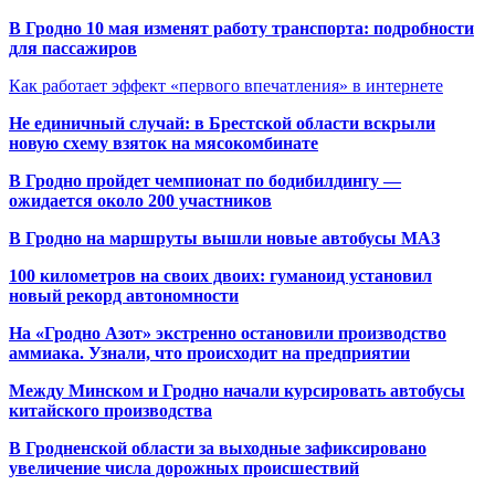
В Гродно 10 мая изменят работу транспорта: подробности
для пассажиров
Как работает эффект «первого впечатления» в интернете
Не единичный случай: в Брестской области вскрыли
новую схему взяток на мясокомбинате
В Гродно пройдет чемпионат по бодибилдингу —
ожидается около 200 участников
В Гродно на маршруты вышли новые автобусы МАЗ
100 километров на своих двоих: гуманоид установил
новый рекорд автономности
На «Гродно Азот» экстренно остановили производство
аммиака. Узнали, что происходит на предприятии
Между Минском и Гродно начали курсировать автобусы
китайского производства
В Гродненской области за выходные зафиксировано
увеличение числа дорожных происшествий