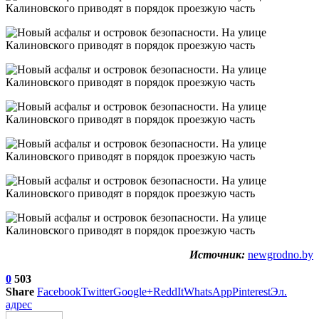
Источник:
newgrodno.by
0
503
Share
Facebook
Twitter
Google+
ReddIt
WhatsApp
Pinterest
Эл.
адрес