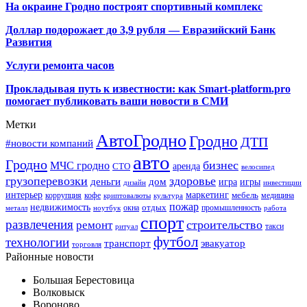
На окраине Гродно построят спортивный
комплекс
Доллар подорожает до 3,9 рубля — Евразийский Банк
Развития
Услуги ремонта часов
Прокладывая путь к известности: как Smart-platform.pro
помогает публиковать ваши новости в СМИ
Метки
АвтоГродно
Гродно
ДТП
#новости компаний
авто
Гродно
бизнес
МЧС гродно
аренда
СТО
велосипед
грузоперевозки
здоровье
деньги
дом
игра
игры
дизайн
инвестиции
интерьер
маркетинг
мебель
коррупция
кофе
медицина
криптовалюты
культура
пожар
недвижимость
отдых
окна
промышленность
металл
ноутбук
работа
спорт
развлечения
строительство
ремонт
такси
ритуал
футбол
технологии
транспорт
эвакуатор
торговля
Районные новости
Большая Берестовица
Волковыск
Вороново