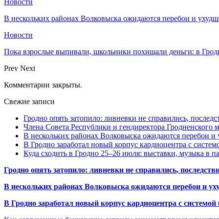
Новости
В нескольких районах Волковыска ожидаются перебои и ухудш
Новости
Пока взрослые выпивали, школьники похищали деньги: в Грод
Prev
Next
Комментарии закрыты.
Свежие записи
Гродно опять затопило: ливневки не справились, последс
Члена Совета Республики и гендиректора Гродненского мя
В нескольких районах Волковыска ожидаются перебои и 
В Гродно заработал новый корпус кардиоцентра с систем
Куда сходить в Гродно 25–26 июля: выставки, музыка в п
Гродно опять затопило: ливневки не справились, последств
В нескольких районах Волковыска ожидаются перебои и ух
В Гродно заработал новый корпус кардиоцентра с системой