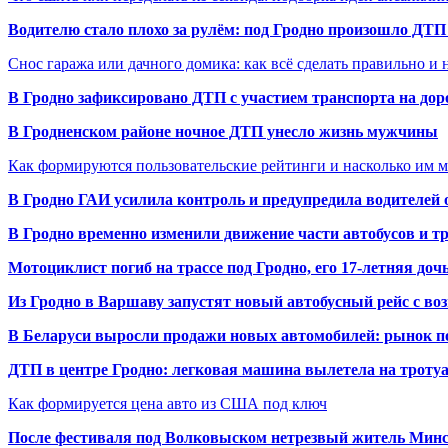
Водителю стало плохо за рулём: под Гродно произошло ДТП
Снос гаража или дачного домика: как всё сделать правильно и 
В Гродно зафиксировано ДТП с участием транспорта на доро
В Гродненском районе ночное ДТП унесло жизнь мужчины
Как формируются пользовательские рейтинги и насколько им 
В Гродно ГАИ усилила контроль и предупредила водителей 
В Гродно временно изменили движение части автобусов и тр
Мотоциклист погиб на трассе под Гродно, его 17-летняя доч
Из Гродно в Варшаву запустят новый автобусный рейс с в
В Беларуси выросли продажи новых автомобилей: рынок п
ДТП в центре Гродно: легковая машина вылетела на троту
Как формируется цена авто из США под ключ
После фестиваля под Волковыском нетрезвый житель Минс