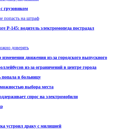
 с грузовиком
не попасть на штраф
ге Р-145: водитель электромопеда пострадал
можно доверять
о изменении движения из-за городского выпускного
оллейбусов из-за ограничений в центре города
ь попала в больницу
озможностью выбора места
оддерживает спрос на электромобили
ар
ка устроил драку с милицией