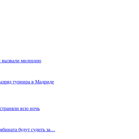
ди вызвали милицию
азряд турнира в Мадриде
устраняли всю ночь
мбината будут судить за…