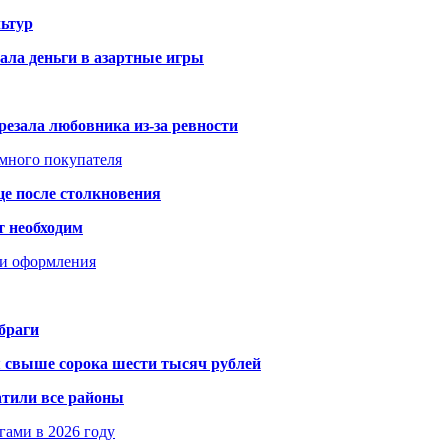
ьтур
ала деньги в азартные игры
резала любовника из-за ревности
умного покупателя
це после столкновения
т необходим
ти оформления
браги
я свыше сорока шести тысяч рублей
атили все районы
гами в 2026 году