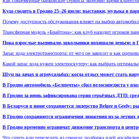
Как современные банковские сервисы экономят время клиенто
Куда сходить в Гродно 25–26 июля: выставки, музыка в пар
Почему доступность обслуживания влияет на выбор автомобил
Трансферная модель «Брайтона»: как клуб находит игроков ран
Пока взрослые выпивали, школьники похищали деньги: в Гр
Запас хода электротранспорта: от чего он зависит и как оценив
Какой запас хода нужен электроскутеру: как выбрать оптималь
Шум на дачах и агроусадьбах: когда отдых может стать на
В Гродно автомобиль «Белпочты» сбил велосипедиста у вхо
В Гродно за июнь зафиксирована серия серьёзных ДТП: сре
В Беларуси в июне сохраняется лидерство Belgee и Geely: 
В Гродно сохраняются ограничения движения из-за летних
В Гродно временно ограничат движение транспорта в центр
Что сшить или переделать из секонда: подборка идей апсайкли