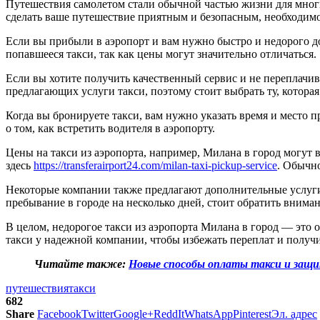
Путешествия самолетом стали обычной частью жизни для мног
сделать ваше путешествие приятным и безопасным, необходимо
Если вы прибыли в аэропорт и вам нужно быстро и недорого до
попавшееся такси, так как цены могут значительно отличаться.
Если вы хотите получить качественный сервис и не переплачив
предлагающих услуги такси, поэтому стоит выбрать ту, котора
Когда вы бронируете такси, вам нужно указать время и место
о том, как встретить водителя в аэропорту.
Цены на такси из аэропорта, например, Милана в город могут в
здесь
https://transferairport24.com/milan-taxi-pickup-service
. Обычно
Некоторые компании также предлагают дополнительные услуги, 
пребывание в городе на несколько дней, стоит обратить внима
В целом, недорогое такси из аэропорта Милана в город — это о
такси у надежной компании, чтобы избежать переплат и получи
Читайте также:
Новые способы оплаты такси и защит
путешествия
такси
682
Share
Facebook
Twitter
Google+
ReddIt
WhatsApp
Pinterest
Эл. адрес