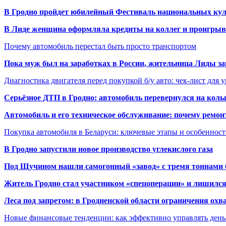
В Гродно пройдет юбилейный Фестиваль национальных кул
В Лиде женщина оформляла кредиты на коллег и проигрыв
Почему автомобиль перестал быть просто транспортом
Пока муж был на заработках в России, жительница Лиды за
Диагностика двигателя перед покупкой б/у авто: чек-лист для 
Серьёзное ДТП в Гродно: автомобиль перевернулся на коль
Автомобиль и его техническое обслуживание: почему ремон
Покупка автомобиля в Беларуси: ключевые этапы и особеннос
В Гродно запустили новое производство углекислого газа
Под Щучином нашли самогонный «завод» с тремя тоннами 
Житель Гродно стал участником «спецоперации» и лишилс
Леса под запретом: в Гродненской области ограничения охв
Новые финансовые тенденции: как эффективно управлять день