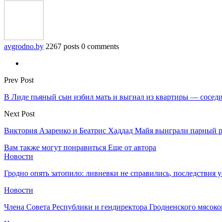
avgrodno.by
2267 posts
0 comments
Prev Post
В Лиде пьяный сын избил мать и выгнал из квартиры — сосе
Next Post
Виктория Азаренко и Беатрис Хаддад Майя выиграли парный р
Вам также могут понравиться
Еще от автора
Новости
Гродно опять затопило: ливневки не справились, последствия 
Новости
Члена Совета Республики и гендиректора Гродненского мясоко