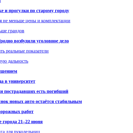
в
ке и прогулки по старому городу
я не меньше цены и комплектации
ьше грандов
одно возбудили уголовное дело
ать реальные показатели
ную дальность
рушением
да в университет
ди пострадавших есть погибший
рынок новых авто остаётся стабильным
 дорожных работ
е города 21–22 июня
нга для рукодельниц