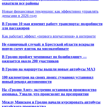
охватили все районы
Новые финансовые тенденции: как эффективно управлять
деньгами в 2026 году
В Гродно 10 мая изменят работу транспорта: подробности
для пассажиров
Как работает эффект «первого впечатления» в интернете
Не единичный случай: в Брестской области вскрыли
новую схему взяток на мясокомбинате
В Гродно пройдет чемпионат по бодибилдингу —
ожидается около 200 участников
В Гродно на маршруты вышли новые автобусы МАЗ
100 километров на своих двоих: гуманоид установил
новый рекорд автономности
На «Гродно Азот» экстренно остановили производство
аммиака. Узнали, что происходит на предприятии
Между Минском и Гродно начали курсировать автобусы
китайского производства