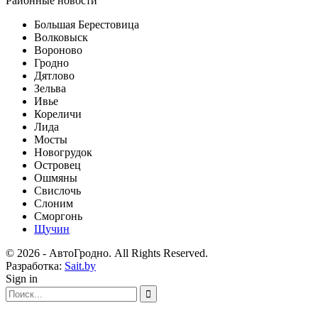
Районные новости
Большая Берестовица
Волковыск
Вороново
Гродно
Дятлово
Зельва
Ивье
Кореличи
Лида
Мосты
Новогрудок
Островец
Ошмяны
Свислочь
Слоним
Сморгонь
Щучин
© 2026 - АвтоГродно. All Rights Reserved.
Разработка:
Sait.by
Sign in