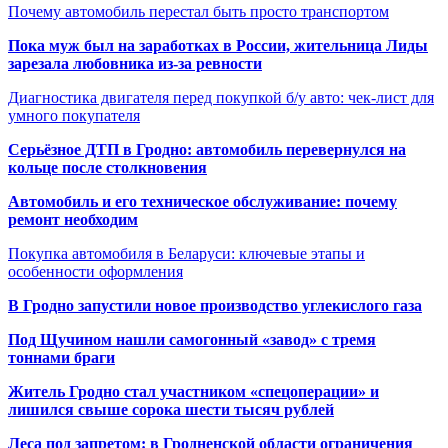
Почему автомобиль перестал быть просто транспортом
Пока муж был на заработках в России, жительница Лиды
зарезала любовника из-за ревности
Диагностика двигателя перед покупкой б/у авто: чек-лист для
умного покупателя
Серьёзное ДТП в Гродно: автомобиль перевернулся на
кольце после столкновения
Автомобиль и его техническое обслуживание: почему
ремонт необходим
Покупка автомобиля в Беларуси: ключевые этапы и
особенности оформления
В Гродно запустили новое производство углекислого газа
Под Щучином нашли самогонный «завод» с тремя
тоннами браги
Житель Гродно стал участником «спецоперации» и
лишился свыше сорока шести тысяч рублей
Леса под запретом: в Гродненской области ограничения