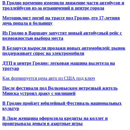
В Гродно временно изменили движение части автобусов и
троллейбусов из-за ограничений в центре города
Мотоциклист погиб на трассе под Гродно, его 17-летняя
дочь попала в больницу
Из Гродно в Варшаву запустят новый автобусный рейс с
возможностью выбора места
В Беларуси выросли продажи новых автомобилей: рынок
поддерживает спрос на электромобили
ДТП в центре Гродно: легковая машина вылетела на
тротуар
Как формируется цена авто из США под ключ
После фестиваля под Волковыском нетрезвый житель
Минска устроил драку с милицией
В Гродно пройдет юбилейный Фестиваль национальных
культур
В Лиде женщина оформляла кредиты на коллег и
проигрывала деньги в азартные игры