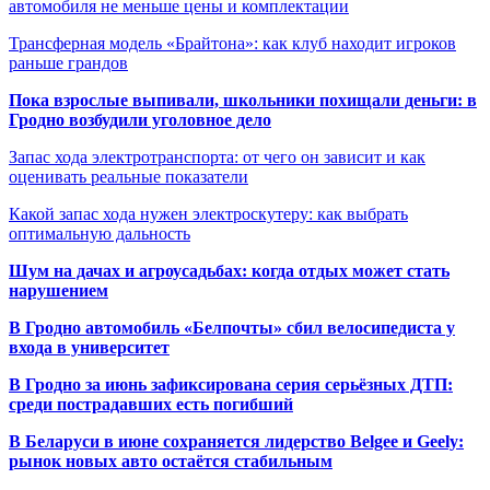
автомобиля не меньше цены и комплектации
Трансферная модель «Брайтона»: как клуб находит игроков
раньше грандов
Пока взрослые выпивали, школьники похищали деньги: в
Гродно возбудили уголовное дело
Запас хода электротранспорта: от чего он зависит и как
оценивать реальные показатели
Какой запас хода нужен электроскутеру: как выбрать
оптимальную дальность
Шум на дачах и агроусадьбах: когда отдых может стать
нарушением
В Гродно автомобиль «Белпочты» сбил велосипедиста у
входа в университет
В Гродно за июнь зафиксирована серия серьёзных ДТП:
среди пострадавших есть погибший
В Беларуси в июне сохраняется лидерство Belgee и Geely:
рынок новых авто остаётся стабильным