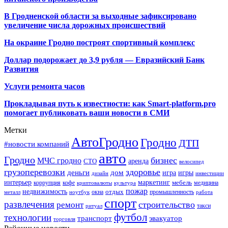
В Гродненской области за выходные зафиксировано
увеличение числа дорожных происшествий
На окраине Гродно построят спортивный
комплекс
Доллар подорожает до 3,9 рубля — Евразийский Банк
Развития
Услуги ремонта часов
Прокладывая путь к известности: как Smart-platform.pro
помогает публиковать ваши новости в СМИ
Метки
АвтоГродно
Гродно
ДТП
#новости компаний
авто
Гродно
бизнес
МЧС гродно
аренда
СТО
велосипед
грузоперевозки
здоровье
деньги
дом
игра
игры
дизайн
инвестиции
интерьер
маркетинг
мебель
коррупция
кофе
медицина
криптовалюты
культура
пожар
недвижимость
отдых
окна
промышленность
металл
ноутбук
работа
спорт
развлечения
строительство
ремонт
такси
ритуал
футбол
технологии
транспорт
эвакуатор
торговля