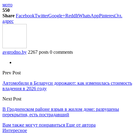
мото
550
Share
Facebook
Twitter
Google+
ReddIt
WhatsApp
Pinterest
Эл.
адрес
avgrodno.by
2267 posts
0 comments
Prev Post
Автомобили в Беларуси дорожают: как изменилась стоимость
владения в 2026 году
Next Post
В Гродненском районе взрыв в жилом доме: разрушены
перекрытия, есть пострадавший
Вам также могут понравиться
Еще от автора
Интересное