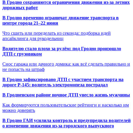
В Гродно сохраняются ограничения движения из-за летних
дорожных работ
В Гродно временно ограничат движение транспорта в
центре города 21–22 июня
Что сшить или переделать из секонда: подборка идей
апсайклинга для рукодельниц
Водителю стало плохо за рулём: под Гродно произошло
ДТП с грузовиком
Снос гаража или дачного домика: как всё сделать правильно и
не попасть на штраф
В Гродно зафиксировано ДТП с участием транспорта на
дороге Р-145: водитель электромопеда пострадал
В Гродненском районе ночное ДТП унесло жизнь мужчины
Как формируются пользовательские рейтинги и насколько им
можно доверять
В Гродно ГАИ усилила контроль и предупредила водителей
о изменении движения из-за городского выпускного