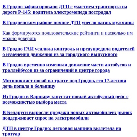
В Гродно зафиксировано ДТП с участием транспорта на
дороге Р-145: водитель электромопеда пострадал
В Гродненском районе ночное ДТП унесло жизнь мужчины
Как формируются пользовательские рейтинги и насколько им
можно доверять
В Гродно ГАИ усилила контроль и предупредила водителей
о изменении движения из-за городского выпускного
В Гродно временно изменили движение части автобусов и
троллейбусов из-за ограничений в центре города
Мотоциклист погиб на трассе под Гродно, его 17-летняя
дочь попала в больницу
Из Гродно в Варшаву запустят новый автобусный рейс с
возможностью выбора места
В Беларуси выросли продажи новых автомобилей: рынок
поддерживает спрос на электромобили
ДТП в центре Гродно: легковая машина вылетела на
тротуар