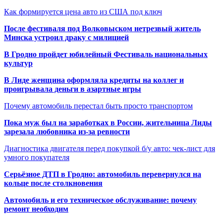
Как формируется цена авто из США под ключ
После фестиваля под Волковыском нетрезвый житель
Минска устроил драку с милицией
В Гродно пройдет юбилейный Фестиваль национальных
культур
В Лиде женщина оформляла кредиты на коллег и
проигрывала деньги в азартные игры
Почему автомобиль перестал быть просто транспортом
Пока муж был на заработках в России, жительница Лиды
зарезала любовника из-за ревности
Диагностика двигателя перед покупкой б/у авто: чек-лист для
умного покупателя
Серьёзное ДТП в Гродно: автомобиль перевернулся на
кольце после столкновения
Автомобиль и его техническое обслуживание: почему
ремонт необходим