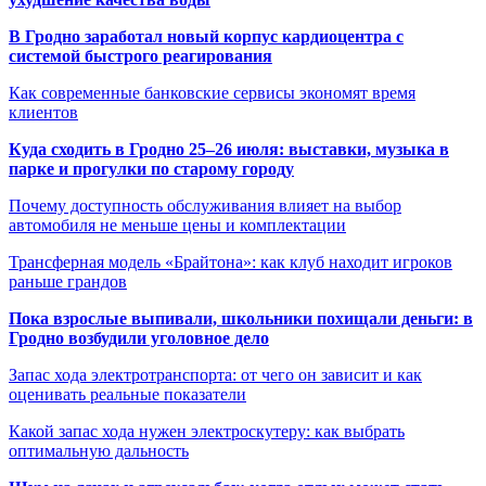
В Гродно заработал новый корпус кардиоцентра с
системой быстрого реагирования
Как современные банковские сервисы экономят время
клиентов
Куда сходить в Гродно 25–26 июля: выставки, музыка в
парке и прогулки по старому городу
Почему доступность обслуживания влияет на выбор
автомобиля не меньше цены и комплектации
Трансферная модель «Брайтона»: как клуб находит игроков
раньше грандов
Пока взрослые выпивали, школьники похищали деньги: в
Гродно возбудили уголовное дело
Запас хода электротранспорта: от чего он зависит и как
оценивать реальные показатели
Какой запас хода нужен электроскутеру: как выбрать
оптимальную дальность