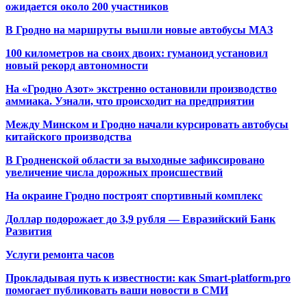
ожидается около 200 участников
В Гродно на маршруты вышли новые автобусы МАЗ
100 километров на своих двоих: гуманоид установил
новый рекорд автономности
На «Гродно Азот» экстренно остановили производство
аммиака. Узнали, что происходит на предприятии
Между Минском и Гродно начали курсировать автобусы
китайского производства
В Гродненской области за выходные зафиксировано
увеличение числа дорожных происшествий
На окраине Гродно построят спортивный
комплекс
Доллар подорожает до 3,9 рубля — Евразийский Банк
Развития
Услуги ремонта часов
Прокладывая путь к известности: как Smart-platform.pro
помогает публиковать ваши новости в СМИ