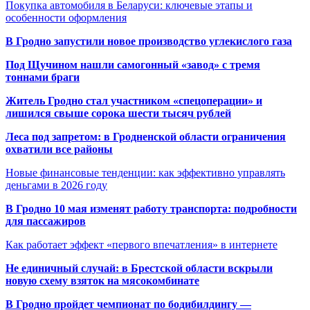
Покупка автомобиля в Беларуси: ключевые этапы и
особенности оформления
В Гродно запустили новое производство углекислого газа
Под Щучином нашли самогонный «завод» с тремя
тоннами браги
Житель Гродно стал участником «спецоперации» и
лишился свыше сорока шести тысяч рублей
Леса под запретом: в Гродненской области ограничения
охватили все районы
Новые финансовые тенденции: как эффективно управлять
деньгами в 2026 году
В Гродно 10 мая изменят работу транспорта: подробности
для пассажиров
Как работает эффект «первого впечатления» в интернете
Не единичный случай: в Брестской области вскрыли
новую схему взяток на мясокомбинате
В Гродно пройдет чемпионат по бодибилдингу —