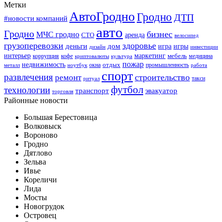
Метки
АвтоГродно
Гродно
ДТП
#новости компаний
авто
Гродно
бизнес
МЧС гродно
аренда
СТО
велосипед
грузоперевозки
здоровье
деньги
дом
игра
игры
дизайн
инвестиции
интерьер
маркетинг
мебель
коррупция
кофе
медицина
криптовалюты
культура
пожар
недвижимость
отдых
окна
промышленность
металл
ноутбук
работа
спорт
развлечения
строительство
ремонт
такси
ритуал
футбол
технологии
транспорт
эвакуатор
торговля
Районные новости
Большая Берестовица
Волковыск
Вороново
Гродно
Дятлово
Зельва
Ивье
Кореличи
Лида
Мосты
Новогрудок
Островец