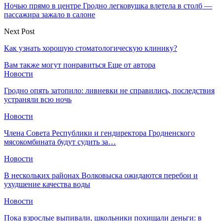
Ночью прямо в центре Гродно легковушка влетела в столб —
пассажира зажало в салоне
Next Post
Как узнать хорошую стоматологическую клинику?
Вам также могут понравиться
Еще от автора
Новости
Гродно опять затопило: ливневки не справились, последствия
устраняли всю ночь
Новости
Члена Совета Республики и гендиректора Гродненского
мясокомбината будут судить за…
Новости
В нескольких районах Волковыска ожидаются перебои и
ухудшение качества воды
Новости
Пока взрослые выпивали, школьники похищали деньги: в