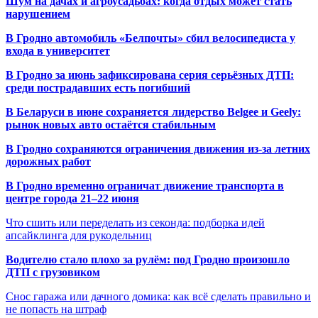
Шум на дачах и агроусадьбах: когда отдых может стать
нарушением
В Гродно автомобиль «Белпочты» сбил велосипедиста у
входа в университет
В Гродно за июнь зафиксирована серия серьёзных ДТП:
среди пострадавших есть погибший
В Беларуси в июне сохраняется лидерство Belgee и Geely:
рынок новых авто остаётся стабильным
В Гродно сохраняются ограничения движения из-за летних
дорожных работ
В Гродно временно ограничат движение транспорта в
центре города 21–22 июня
Что сшить или переделать из секонда: подборка идей
апсайклинга для рукодельниц
Водителю стало плохо за рулём: под Гродно произошло
ДТП с грузовиком
Снос гаража или дачного домика: как всё сделать правильно и
не попасть на штраф