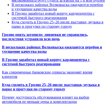
мясокомбината будут судить за взятки на 1,8 млн рублей
В нескольких районах Волковыска ожидаются перебои
и ухудшение качества воды
В Гродно заработал новый корпус кардиоцентра с
системой быстрого реагирования
Куда сходить в Гродно 25–26 июля: выставки, музыка в
парке и прогулки по старому городу
Гродно опять затопило: ливневки не справились,
последствия устраняли всю ночь
В нескольких районах Волковыска ожидаются перебои и
ухудшение качества воды
В Гродно заработал новый корпус кардиоцентра с
системой быстрого реагирования
Как современные банковские сервисы экономят время
клиентов
Куда сходить в Гродно 25–26 июля: выставки, музыка в
парке и прогулки по старому городу
Почему доступность обслуживания влияет на выбор
автомобиля не меньше цены и комплектации