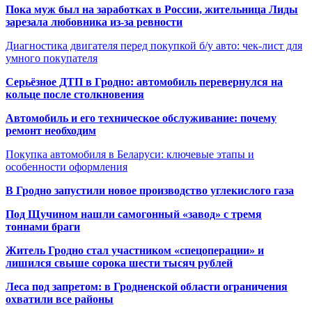
Пока муж был на заработках в России, жительница Лиды
зарезала любовника из-за ревности
Диагностика двигателя перед покупкой б/у авто: чек-лист для
умного покупателя
Серьёзное ДТП в Гродно: автомобиль перевернулся на
кольце после столкновения
Автомобиль и его техническое обслуживание: почему
ремонт необходим
Покупка автомобиля в Беларуси: ключевые этапы и
особенности оформления
В Гродно запустили новое производство углекислого газа
Под Щучином нашли самогонный «завод» с тремя
тоннами браги
Житель Гродно стал участником «спецоперации» и
лишился свыше сорока шести тысяч рублей
Леса под запретом: в Гродненской области ограничения
охватили все районы