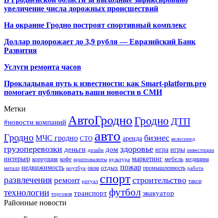
увеличение числа дорожных происшествий
На окраине Гродно построят спортивный
комплекс
Доллар подорожает до 3,9 рубля — Евразийский Банк
Развития
Услуги ремонта часов
Прокладывая путь к известности: как Smart-platform.pro
помогает публиковать ваши новости в СМИ
Метки
АвтоГродно
Гродно
ДТП
#новости компаний
авто
Гродно
бизнес
МЧС гродно
аренда
СТО
велосипед
грузоперевозки
здоровье
деньги
дом
игра
игры
дизайн
инвестиции
интерьер
маркетинг
мебель
коррупция
кофе
медицина
криптовалюты
культура
пожар
недвижимость
отдых
окна
промышленность
металл
ноутбук
работа
спорт
развлечения
строительство
ремонт
такси
ритуал
футбол
технологии
транспорт
эвакуатор
торговля
Районные новости