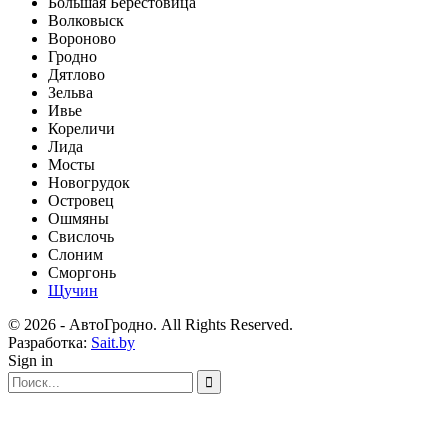
Большая Берестовица
Волковыск
Вороново
Гродно
Дятлово
Зельва
Ивье
Кореличи
Лида
Мосты
Новогрудок
Островец
Ошмяны
Свислочь
Слоним
Сморгонь
Щучин
© 2026 - АвтоГродно. All Rights Reserved.
Разработка:
Sait.by
Sign in