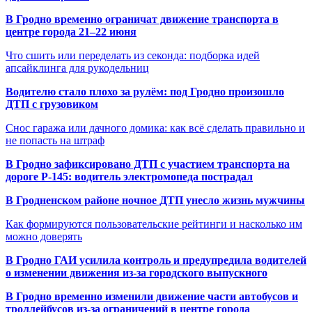
В Гродно временно ограничат движение транспорта в
центре города 21–22 июня
Что сшить или переделать из секонда: подборка идей
апсайклинга для рукодельниц
Водителю стало плохо за рулём: под Гродно произошло
ДТП с грузовиком
Снос гаража или дачного домика: как всё сделать правильно и
не попасть на штраф
В Гродно зафиксировано ДТП с участием транспорта на
дороге Р-145: водитель электромопеда пострадал
В Гродненском районе ночное ДТП унесло жизнь мужчины
Как формируются пользовательские рейтинги и насколько им
можно доверять
В Гродно ГАИ усилила контроль и предупредила водителей
о изменении движения из-за городского выпускного
В Гродно временно изменили движение части автобусов и
троллейбусов из-за ограничений в центре города