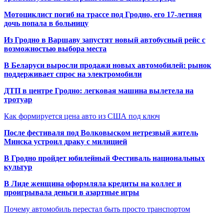
Мотоциклист погиб на трассе под Гродно, его 17-летняя
дочь попала в больницу
Из Гродно в Варшаву запустят новый автобусный рейс с
возможностью выбора места
В Беларуси выросли продажи новых автомобилей: рынок
поддерживает спрос на электромобили
ДТП в центре Гродно: легковая машина вылетела на
тротуар
Как формируется цена авто из США под ключ
После фестиваля под Волковыском нетрезвый житель
Минска устроил драку с милицией
В Гродно пройдет юбилейный Фестиваль национальных
культур
В Лиде женщина оформляла кредиты на коллег и
проигрывала деньги в азартные игры
Почему автомобиль перестал быть просто транспортом