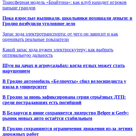
Трансферная модель «Брайтона»: как клуб находит игроков
раньше грандов
Пока взрослые выпивали, школьники похищали деньги: в
Гродно возбудили уголовное дело
Запас хода электротранспорта: от чего он зависит и как
оценивать реальные показатели
Какой запас хода нужен электроскутеру: как выбрать
оптимальную дальность
Шум на дачах и агроусадьбах: когда отдых может стать
нарушением
В Гродно автомобиль «Белпочты» сбил велосипедиста у
входа в университет
В Гродно за июнь зафиксирована серия серьёзных ДТП:
среди пострадавших есть погибший
В Беларуси в июне сохраняется лидерство Belgee и Geely:
рынок новых авто остаётся стабильным
В Гродно сохраняются ограничения движения из-за летних
дорожных работ