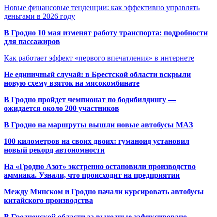
Новые финансовые тенденции: как эффективно управлять
деньгами в 2026 году
В Гродно 10 мая изменят работу транспорта: подробности
для пассажиров
Как работает эффект «первого впечатления» в интернете
Не единичный случай: в Брестской области вскрыли
новую схему взяток на мясокомбинате
В Гродно пройдет чемпионат по бодибилдингу —
ожидается около 200 участников
В Гродно на маршруты вышли новые автобусы МАЗ
100 километров на своих двоих: гуманоид установил
новый рекорд автономности
На «Гродно Азот» экстренно остановили производство
аммиака. Узнали, что происходит на предприятии
Между Минском и Гродно начали курсировать автобусы
китайского производства
В Гродненской области за выходные зафиксировано