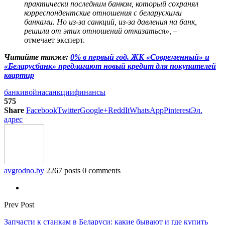
практически последним банком, который сохранял
корреспондентские отношения с беларускими
банками. Но из-за санкций, из-за давления на банк,
решили от этих отношений отказаться»,
–
отмечает эксперт.
Читайте также:
0% в первый год. ЖК «Современный» и
«Беларусбанк» предлагают новый кредит для покупателей
квартир
банки
война
санкции
финансы
575
Share
Facebook
Twitter
Google+
ReddIt
WhatsApp
Pinterest
Эл.
адрес
avgrodno.by
2267 posts
0 comments
Prev Post
Запчасти к станкам в Беларуси: какие бывают и где купить