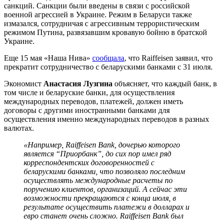
санкций. Санкции были введены в связи с российской
военной агрессией в Украине. Режим в Беларуси также
измазался, сотрудничая с агрессивным террористическим
режимом Путина, развязавшим кровавую бойню в братской
Украине.
Еще 15 мая «Наша Нива»
сообщала
, что Raiffeisen заявил, что
прекратит сотрудничество с беларускими банками с 31 июля.
Экономист
Анастасия Лузгина
объясняет, что каждый банк, в
том числе и беларуские банки, для осуществления
международных переводов, платежей, должен иметь
договоры с другими иностранными банками для
осуществления именно международных переводов в разных
валютах.
«Например, Raiffeisen Bank, дочерью которого
является “Приорбанк”, до сих пор имел ряд
корреспондентских договоренностей с
беларускими банками, что позволяло последним
осуществлять международные расчеты по
поручению клиентов, организаций. А сейчас эти
возможности прекращаются с конца июля, в
результате осуществить платежи в долларах и
евро станет очень сложно. Raiffeisen Bank был