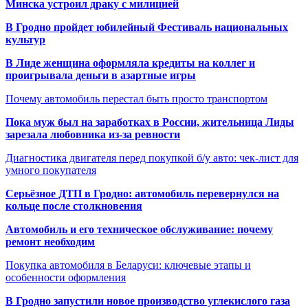
Минска устроил драку с милицией
В Гродно пройдет юбилейный Фестиваль национальных
культур
В Лиде женщина оформляла кредиты на коллег и
проигрывала деньги в азартные игры
Почему автомобиль перестал быть просто транспортом
Пока муж был на заработках в России, жительница Лиды
зарезала любовника из-за ревности
Диагностика двигателя перед покупкой б/у авто: чек-лист для
умного покупателя
Серьёзное ДТП в Гродно: автомобиль перевернулся на
кольце после столкновения
Автомобиль и его техническое обслуживание: почему
ремонт необходим
Покупка автомобиля в Беларуси: ключевые этапы и
особенности оформления
В Гродно запустили новое производство углекислого газа