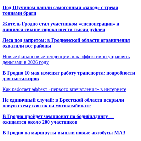
Под Щучином нашли самогонный «завод» с тремя
тоннами браги
Житель Гродно стал участником «спецоперации» и
лишился свыше сорока шести тысяч рублей
Леса под запретом: в Гродненской области ограничения
охватили все районы
Новые финансовые тенденции: как эффективно управлять
деньгами в 2026 году
В Гродно 10 мая изменят работу транспорта: подробности
для пассажиров
Как работает эффект «первого впечатления» в интернете
Не единичный случай: в Брестской области вскрыли
новую схему взяток на мясокомбинате
В Гродно пройдет чемпионат по бодибилдингу —
ожидается около 200 участников
В Гродно на маршруты вышли новые автобусы МАЗ