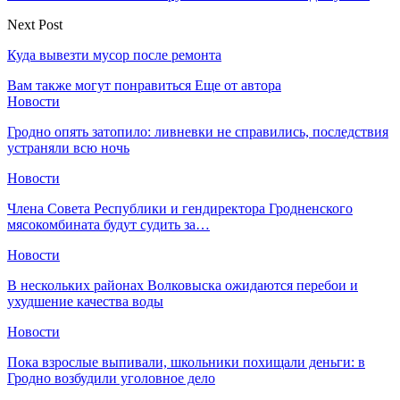
Next Post
Куда вывезти мусор после ремонта
Вам также могут понравиться
Еще от автора
Новости
Гродно опять затопило: ливневки не справились, последствия
устраняли всю ночь
Новости
Члена Совета Республики и гендиректора Гродненского
мясокомбината будут судить за…
Новости
В нескольких районах Волковыска ожидаются перебои и
ухудшение качества воды
Новости
Пока взрослые выпивали, школьники похищали деньги: в
Гродно возбудили уголовное дело