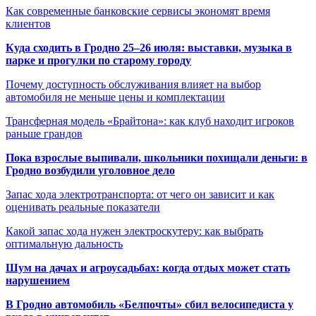
Как современные банковские сервисы экономят время
клиентов
Куда сходить в Гродно 25–26 июля: выставки, музыка в
парке и прогулки по старому городу
Почему доступность обслуживания влияет на выбор
автомобиля не меньше цены и комплектации
Трансферная модель «Брайтона»: как клуб находит игроков
раньше грандов
Пока взрослые выпивали, школьники похищали деньги: в
Гродно возбудили уголовное дело
Запас хода электротранспорта: от чего он зависит и как
оценивать реальные показатели
Какой запас хода нужен электроскутеру: как выбрать
оптимальную дальность
Шум на дачах и агроусадьбах: когда отдых может стать
нарушением
В Гродно автомобиль «Белпочты» сбил велосипедиста у