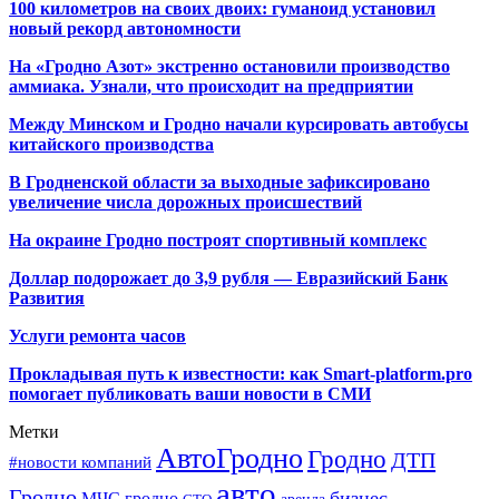
100 километров на своих двоих: гуманоид установил
новый рекорд автономности
На «Гродно Азот» экстренно остановили производство
аммиака. Узнали, что происходит на предприятии
Между Минском и Гродно начали курсировать автобусы
китайского производства
В Гродненской области за выходные зафиксировано
увеличение числа дорожных происшествий
На окраине Гродно построят спортивный
комплекс
Доллар подорожает до 3,9 рубля — Евразийский Банк
Развития
Услуги ремонта часов
Прокладывая путь к известности: как Smart-platform.pro
помогает публиковать ваши новости в СМИ
Метки
АвтоГродно
Гродно
ДТП
#новости компаний
авто
Гродно
бизнес
МЧС гродно
аренда