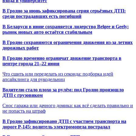
входа в университет
В Гродно за июнь зафиксирована серия серьёзных ДТП:
среди пострадавших есть погибший
В Беларуси в июне сохраняется лидерство Belgee и Geely:
рынок новых авто остаётся стабильным
В Гродно сохраняются ограничения движения из-за летних
дорожных работ
В Гродно временно ограничат движение транспорта в
центре города 21–22 июня
Что сшить или переделать из секонда: подборка идей
апсайклинга для рукодельниц
Водителю стало плохо за рулём: под Гродно произошло
ДТП с грузовиком
Снос гаража или дачного домика: как всё сделать правильно и
не попасть на штраф
В Гродно зафиксировано ДТП с участием транспорта на
дороге Р-145: водитель электромопеда пострадал