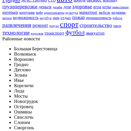
СТО
велосипед
грузоперевозки
здоровье
деньги
дом
игра
игры
дизайн
инвестиции
интерьер
маркетинг
мебель
коррупция
кофе
медицина
криптовалюты
культура
пожар
недвижимость
отдых
окна
промышленность
металл
ноутбук
работа
спорт
развлечения
строительство
ремонт
такси
ритуал
футбол
технологии
транспорт
эвакуатор
торговля
Районные новости
Большая Берестовица
Волковыск
Вороново
Гродно
Дятлово
Зельва
Ивье
Кореличи
Лида
Мосты
Новогрудок
Островец
Ошмяны
Свислочь
Слоним
Сморгонь