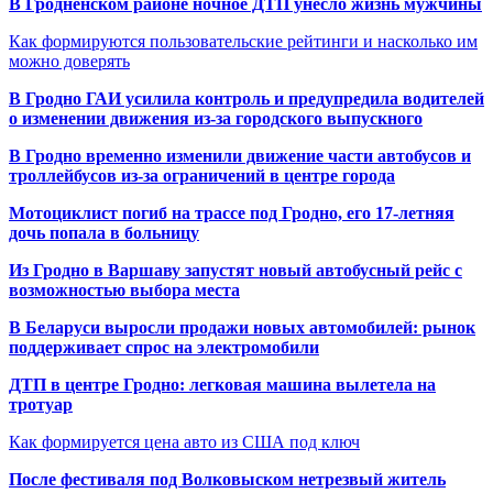
В Гродненском районе ночное ДТП унесло жизнь мужчины
Как формируются пользовательские рейтинги и насколько им
можно доверять
В Гродно ГАИ усилила контроль и предупредила водителей
о изменении движения из-за городского выпускного
В Гродно временно изменили движение части автобусов и
троллейбусов из-за ограничений в центре города
Мотоциклист погиб на трассе под Гродно, его 17-летняя
дочь попала в больницу
Из Гродно в Варшаву запустят новый автобусный рейс с
возможностью выбора места
В Беларуси выросли продажи новых автомобилей: рынок
поддерживает спрос на электромобили
ДТП в центре Гродно: легковая машина вылетела на
тротуар
Как формируется цена авто из США под ключ
После фестиваля под Волковыском нетрезвый житель