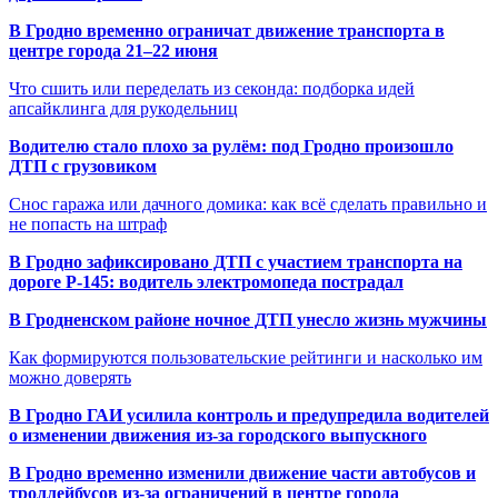
В Гродно временно ограничат движение транспорта в
центре города 21–22 июня
Что сшить или переделать из секонда: подборка идей
апсайклинга для рукодельниц
Водителю стало плохо за рулём: под Гродно произошло
ДТП с грузовиком
Снос гаража или дачного домика: как всё сделать правильно и
не попасть на штраф
В Гродно зафиксировано ДТП с участием транспорта на
дороге Р-145: водитель электромопеда пострадал
В Гродненском районе ночное ДТП унесло жизнь мужчины
Как формируются пользовательские рейтинги и насколько им
можно доверять
В Гродно ГАИ усилила контроль и предупредила водителей
о изменении движения из-за городского выпускного
В Гродно временно изменили движение части автобусов и
троллейбусов из-за ограничений в центре города