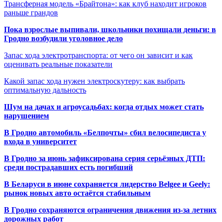
Трансферная модель «Брайтона»: как клуб находит игроков
раньше грандов
Пока взрослые выпивали, школьники похищали деньги: в
Гродно возбудили уголовное дело
Запас хода электротранспорта: от чего он зависит и как
оценивать реальные показатели
Какой запас хода нужен электроскутеру: как выбрать
оптимальную дальность
Шум на дачах и агроусадьбах: когда отдых может стать
нарушением
В Гродно автомобиль «Белпочты» сбил велосипедиста у
входа в университет
В Гродно за июнь зафиксирована серия серьёзных ДТП:
среди пострадавших есть погибший
В Беларуси в июне сохраняется лидерство Belgee и Geely:
рынок новых авто остаётся стабильным
В Гродно сохраняются ограничения движения из-за летних
дорожных работ