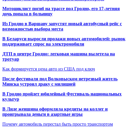
Мотоциклист погиб на трассе под Гродно, его 17-летняя
дочь попала в больницу
Из Гродно в Варшаву запустят новый автобусный рейс с
возможностью выбора места
В Беларуси выросли продажи новых автомобилей: рынок
поддерживает спрос на электромобили
ДТП в центре Гродно: легковая машина вылетела на
тротуар
Как формируется цена авто из США под ключ
После фестиваля под Волковыском нетрезвый житель
Минска устроил драку с милицией
В Гродно пройдет юбилейный Фестиваль национальных
культур
В Лиде женщина оформляла кредиты на коллег и
проигрывала деньги в азартные игры
Почему автомобиль перестал быть просто транспортом