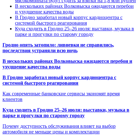
мясокомбината будут судить за взятки на 1,8 млн рублей
В нескольких районах Волковыска ожидаются перебои
и ухудшение качества воды
В Гродно заработал новый корпус кардиоцентра с
системой быстрого реагирования
Куда сходить в Гродно 25–26 июля: выставки, музыка в
парке и прогулки по старому городу
Гродно опять затопило: ливневки не справились,
последствия устраняли всю ночь
В нескольких районах Волковыска ожидаются перебои и
ухудшение качества воды
В Гродно заработал новый корпус кардиоцентра с
системой быстрого реагирования
Как современные банковские сервисы экономят время
клиентов
Куда сходить в Гродно 25–26 июля: выставки, музыка в
парке и прогулки по старому городу
Почему доступность обслуживания влияет на выбор
автомобиля не меньше цены и комплектации