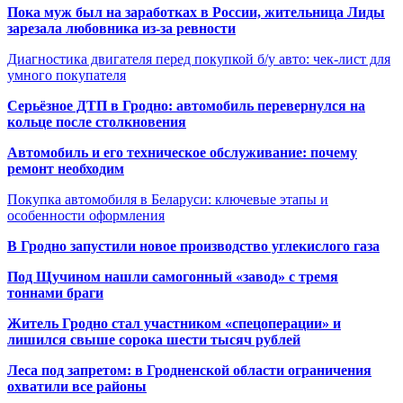
Пока муж был на заработках в России, жительница Лиды
зарезала любовника из-за ревности
Диагностика двигателя перед покупкой б/у авто: чек-лист для
умного покупателя
Серьёзное ДТП в Гродно: автомобиль перевернулся на
кольце после столкновения
Автомобиль и его техническое обслуживание: почему
ремонт необходим
Покупка автомобиля в Беларуси: ключевые этапы и
особенности оформления
В Гродно запустили новое производство углекислого газа
Под Щучином нашли самогонный «завод» с тремя
тоннами браги
Житель Гродно стал участником «спецоперации» и
лишился свыше сорока шести тысяч рублей
Леса под запретом: в Гродненской области ограничения
охватили все районы