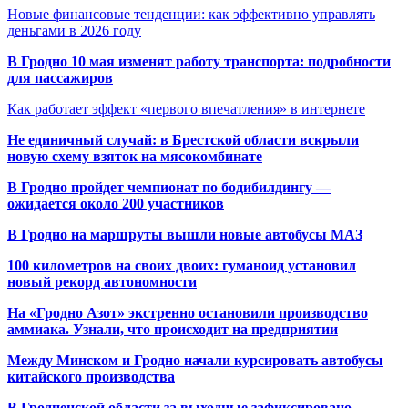
Новые финансовые тенденции: как эффективно управлять
деньгами в 2026 году
В Гродно 10 мая изменят работу транспорта: подробности
для пассажиров
Как работает эффект «первого впечатления» в интернете
Не единичный случай: в Брестской области вскрыли
новую схему взяток на мясокомбинате
В Гродно пройдет чемпионат по бодибилдингу —
ожидается около 200 участников
В Гродно на маршруты вышли новые автобусы МАЗ
100 километров на своих двоих: гуманоид установил
новый рекорд автономности
На «Гродно Азот» экстренно остановили производство
аммиака. Узнали, что происходит на предприятии
Между Минском и Гродно начали курсировать автобусы
китайского производства
В Гродненской области за выходные зафиксировано