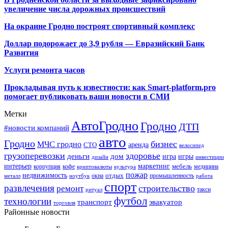
увеличение числа дорожных происшествий
На окраине Гродно построят спортивный
комплекс
Доллар подорожает до 3,9 рубля — Евразийский Банк
Развития
Услуги ремонта часов
Прокладывая путь к известности: как Smart-platform.pro
помогает публиковать ваши новости в СМИ
Метки
АвтоГродно
Гродно
ДТП
#новости компаний
авто
Гродно
бизнес
МЧС гродно
аренда
СТО
велосипед
грузоперевозки
здоровье
деньги
дом
игра
игры
дизайн
инвестиции
интерьер
маркетинг
мебель
коррупция
кофе
медицина
криптовалюты
культура
пожар
недвижимость
отдых
окна
промышленность
металл
ноутбук
работа
спорт
развлечения
строительство
ремонт
такси
ритуал
футбол
технологии
транспорт
эвакуатор
торговля
Районные новости