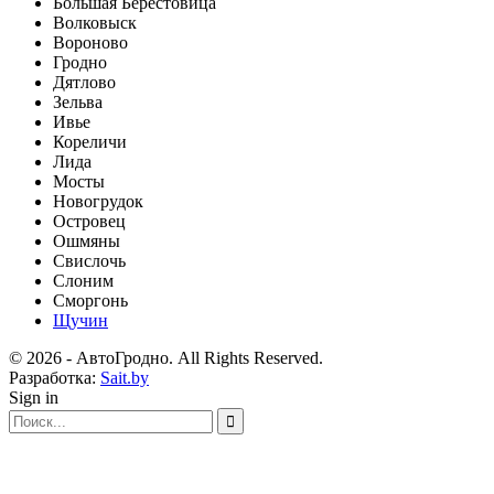
Большая Берестовица
Волковыск
Вороново
Гродно
Дятлово
Зельва
Ивье
Кореличи
Лида
Мосты
Новогрудок
Островец
Ошмяны
Свислочь
Слоним
Сморгонь
Щучин
© 2026 - АвтоГродно. All Rights Reserved.
Разработка:
Sait.by
Sign in