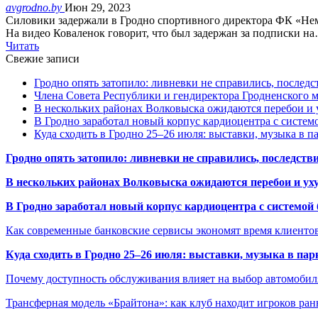
avgrodno.by
Июн 29, 2023
Силовики задержали в Гродно спортивного директора ФК «Нема
На видео Коваленок говорит, что был задержан за подписки н
Читать
Свежие записи
Гродно опять затопило: ливневки не справились, последс
Члена Совета Республики и гендиректора Гродненского мя
В нескольких районах Волковыска ожидаются перебои и 
В Гродно заработал новый корпус кардиоцентра с систем
Куда сходить в Гродно 25–26 июля: выставки, музыка в п
Гродно опять затопило: ливневки не справились, последств
В нескольких районах Волковыска ожидаются перебои и ух
В Гродно заработал новый корпус кардиоцентра с системой
Как современные банковские сервисы экономят время клиенто
Куда сходить в Гродно 25–26 июля: выставки, музыка в пар
Почему доступность обслуживания влияет на выбор автомобил
Трансферная модель «Брайтона»: как клуб находит игроков ран