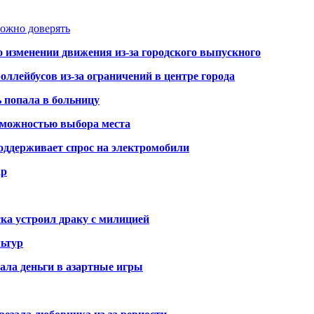
можно доверять
о изменении движения из-за городского выпускного
оллейбусов из-за ограничений в центре города
ь попала в больницу
озможностью выбора места
оддерживает спрос на электромобили
ар
ка устроил драку с милицией
ьтур
ала деньги в азартные игры