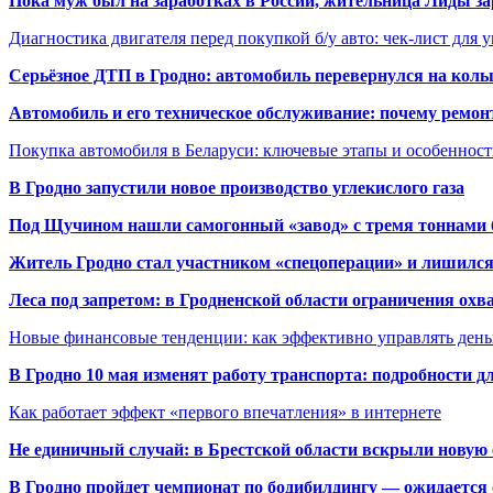
Пока муж был на заработках в России, жительница Лиды за
Диагностика двигателя перед покупкой б/у авто: чек-лист для 
Серьёзное ДТП в Гродно: автомобиль перевернулся на коль
Автомобиль и его техническое обслуживание: почему ремон
Покупка автомобиля в Беларуси: ключевые этапы и особеннос
В Гродно запустили новое производство углекислого газа
Под Щучином нашли самогонный «завод» с тремя тоннами 
Житель Гродно стал участником «спецоперации» и лишилс
Леса под запретом: в Гродненской области ограничения охв
Новые финансовые тенденции: как эффективно управлять день
В Гродно 10 мая изменят работу транспорта: подробности д
Как работает эффект «первого впечатления» в интернете
Не единичный случай: в Брестской области вскрыли новую 
В Гродно пройдет чемпионат по бодибилдингу — ожидается 