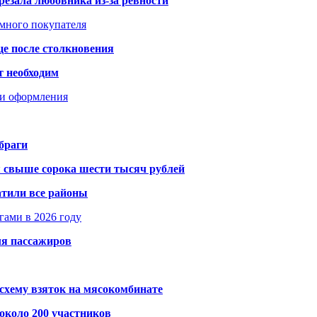
резала любовника из-за ревности
умного покупателя
це после столкновения
т необходим
ти оформления
браги
я свыше сорока шести тысяч рублей
атили все районы
гами в 2026 году
ля пассажиров
схему взяток на мясокомбинате
около 200 участников