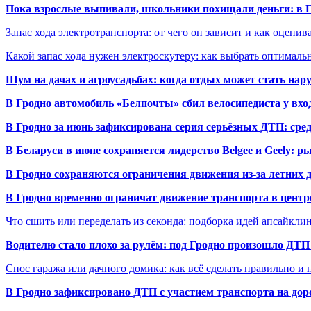
Пока взрослые выпивали, школьники похищали деньги: в Гр
Запас хода электротранспорта: от чего он зависит и как оценив
Какой запас хода нужен электроскутеру: как выбрать оптималь
Шум на дачах и агроусадьбах: когда отдых может стать на
В Гродно автомобиль «Белпочты» сбил велосипедиста у вхо
В Гродно за июнь зафиксирована серия серьёзных ДТП: сре
В Беларуси в июне сохраняется лидерство Belgee и Geely: 
В Гродно сохраняются ограничения движения из-за летних
В Гродно временно ограничат движение транспорта в центр
Что сшить или переделать из секонда: подборка идей апсайкли
Водителю стало плохо за рулём: под Гродно произошло ДТП
Снос гаража или дачного домика: как всё сделать правильно и 
В Гродно зафиксировано ДТП с участием транспорта на доро