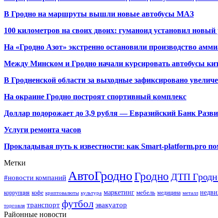
В Гродно на маршруты вышли новые автобусы МАЗ
100 километров на своих двоих: гуманоид установил новый
На «Гродно Азот» экстренно остановили производство амми
Между Минском и Гродно начали курсировать автобусы кит
В Гродненской области за выходные зафиксировано увелич
На окраине Гродно построят спортивный
комплекс
Доллар подорожает до 3,9 рубля — Евразийский Банк Разв
Услуги ремонта часов
Прокладывая путь к известности: как Smart-platform.pro 
Метки
АвтоГродно
Гродно
ДТП Гродн
#новости компаний
маркетинг
недви
мебель
коррупция
кофе
медицина
криптовалюты
культура
металл
футбол
транспорт
эвакуатор
торговля
Районные новости