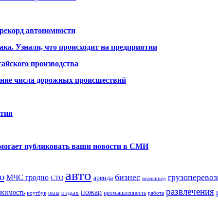
 рекорд автономности
ака. Узнали, что происходит на предприятии
айского производства
ение числа дорожных происшествий
ития
помогает публиковать ваши новости в СМИ
авто
о
бизнес
грузоперевоз
МЧС гродно
аренда
СТО
велосипед
развлечения
пожар
жимость
отдых
окна
промышленность
ноутбук
работа