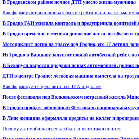
В Гродненском районе ночное ДТП унесло жизнь мужчины
Как формируются пользовательские рейтинги и насколько им 
В Гродно ГАИ усилила контроль и предупредила водителей 
В Гродно временно изменили движение части автобусов и тр
Мотоциклист погиб на трассе под Гродно, его 17-летняя доч
Из Гродно в Варшаву запустят новый автобусный рейс с в
В Беларуси выросли продажи новых автомобилей: рынок п
ДТП в центре Гродно: легковая машина вылетела на троту
Как формируется цена авто из США под ключ
После фестиваля под Волковыском нетрезвый житель Минс
В Гродно пройдет юбилейный Фестиваль национальных кул
В Лиде женщина оформляла кредиты на коллег и проигрыв
Почему автомобиль перестал быть просто транспортом