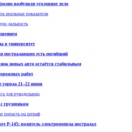
одно возбудили уголовное дело
ать реальные показатели
ную дальность
рушением
да в университет
ди пострадавших есть погибший
рынок новых авто остаётся стабильным
 дорожных работ
е города 21–22 июня
нга для рукодельниц
 с грузовиком
не попасть на штраф
ге Р-145: водитель электромопеда пострадал