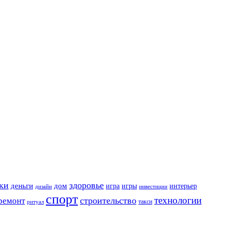
ки
здоровье
деньги
дом
игра
игры
интерьер
дизайн
инвестиции
спорт
технологии
строительство
ремонт
такси
ритуал