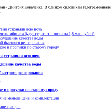
н» Дмитрия Коваленка. В близком силовикам телеграм-канале з
а…
твия устраняли всю ночь
сокомбината будут судить за взятки на 1,8 млн рублей
ухудшение качества воды
ой быстрого реагирования
арке и прогулки по старому городу
ия устраняли всю ночь
удшение качества воды
 быстрого реагирования
в
ке и прогулки по старому городу
я не меньше цены и комплектации
ьше грандов