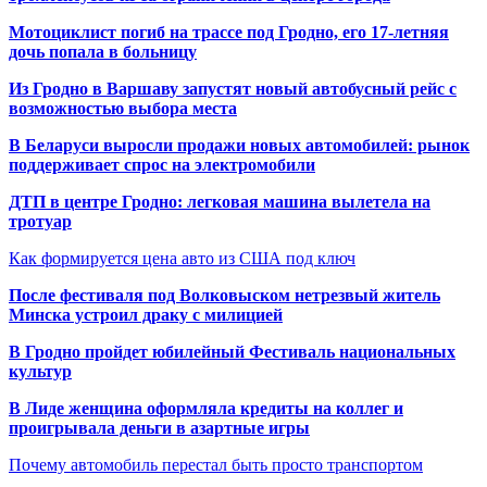
Мотоциклист погиб на трассе под Гродно, его 17-летняя
дочь попала в больницу
Из Гродно в Варшаву запустят новый автобусный рейс с
возможностью выбора места
В Беларуси выросли продажи новых автомобилей: рынок
поддерживает спрос на электромобили
ДТП в центре Гродно: легковая машина вылетела на
тротуар
Как формируется цена авто из США под ключ
После фестиваля под Волковыском нетрезвый житель
Минска устроил драку с милицией
В Гродно пройдет юбилейный Фестиваль национальных
культур
В Лиде женщина оформляла кредиты на коллег и
проигрывала деньги в азартные игры
Почему автомобиль перестал быть просто транспортом