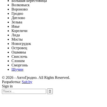
Большая Берестовица
Волковыск
Вороново
Гродно
Дятлово
Зельва
Ивье
Кореличи
Лида
Мосты
Новогрудок
Островец
Ошмяны
Свислочь
Слоним
Сморгонь
Щучин
© 2026 - АвтоГродно. All Rights Reserved.
Разработка:
Sait.by
Sign in