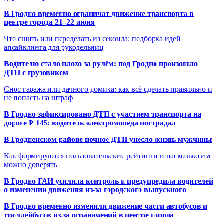
В Гродно временно ограничат движение транспорта в
центре города 21–22 июня
Что сшить или переделать из секонда: подборка идей
апсайклинга для рукодельниц
Водителю стало плохо за рулём: под Гродно произошло
ДТП с грузовиком
Снос гаража или дачного домика: как всё сделать правильно и
не попасть на штраф
В Гродно зафиксировано ДТП с участием транспорта на
дороге Р-145: водитель электромопеда пострадал
В Гродненском районе ночное ДТП унесло жизнь мужчины
Как формируются пользовательские рейтинги и насколько им
можно доверять
В Гродно ГАИ усилила контроль и предупредила водителей
о изменении движения из-за городского выпускного
В Гродно временно изменили движение части автобусов и
троллейбусов из-за ограничений в центре города