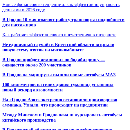
Новые финансовые тенденции: как эффективно управлять
деньгами в 2026 году
В Гродно 10 мая изменят работу транспорта: подробности
для пассажиров
Как работает эффект «первого впечатления» в интернете
Не единичный случай: в Брестской области вскрыли
новую схему взяток на мясокомбинате
В Гродно пройдет чемпионат по бодибилдингу —
ожидается около 200 участников
В Гродно на маршруты вышли новые автобусы МАЗ
100 километров на своих двоих: гуманоид установил
новый рекорд автономности
На «Гродно Азот» экстренно остановили производство
аммиака. Узнали, что происходит на предприятии
Между Минском и Гродно начали курсировать автобусы
китайского производства
В Гродненской области за выходные зафиксировано