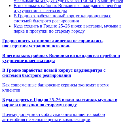
мясокомбината будут судить за взятки на 1,8 млн рублей
В нескольких районах Волковыска ожидаются перебои
и ухудшение качества воды
В Гродно заработал новый корпус кардиоцентра с
системой быстрого реагирования
Куда сходить в Гродно 25–26 июля: выставки, музыка в
парке и прогулки по старому городу
Гродно опять затопило: ливневки не справились,
последствия устраняли всю ночь
В нескольких районах Волковыска ожидаются перебои и
ухудшение качества воды
В Гродно заработал новый корпус кардиоцентра с
системой быстрого реагирования
Как современные банковские сервисы экономят время
клиентов
Куда сходить в Гродно 25–26 июля: выставки, музыка в
парке и прогулки по старому городу
Почему доступность обслуживания влияет на выбор
автомобиля не меньше цены и комплектации