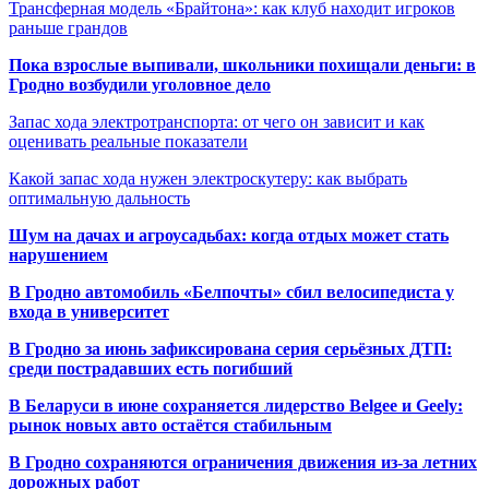
Трансферная модель «Брайтона»: как клуб находит игроков
раньше грандов
Пока взрослые выпивали, школьники похищали деньги: в
Гродно возбудили уголовное дело
Запас хода электротранспорта: от чего он зависит и как
оценивать реальные показатели
Какой запас хода нужен электроскутеру: как выбрать
оптимальную дальность
Шум на дачах и агроусадьбах: когда отдых может стать
нарушением
В Гродно автомобиль «Белпочты» сбил велосипедиста у
входа в университет
В Гродно за июнь зафиксирована серия серьёзных ДТП:
среди пострадавших есть погибший
В Беларуси в июне сохраняется лидерство Belgee и Geely:
рынок новых авто остаётся стабильным
В Гродно сохраняются ограничения движения из-за летних
дорожных работ