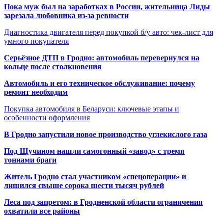
Пока муж был на заработках в России, жительница Лиды
зарезала любовника из-за ревности
Диагностика двигателя перед покупкой б/у авто: чек-лист для
умного покупателя
Серьёзное ДТП в Гродно: автомобиль перевернулся на
кольце после столкновения
Автомобиль и его техническое обслуживание: почему
ремонт необходим
Покупка автомобиля в Беларуси: ключевые этапы и
особенности оформления
В Гродно запустили новое производство углекислого газа
Под Щучином нашли самогонный «завод» с тремя
тоннами браги
Житель Гродно стал участником «спецоперации» и
лишился свыше сорока шести тысяч рублей
Леса под запретом: в Гродненской области ограничения
охватили все районы