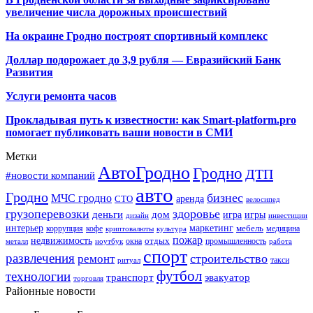
увеличение числа дорожных происшествий
На окраине Гродно построят спортивный
комплекс
Доллар подорожает до 3,9 рубля — Евразийский Банк
Развития
Услуги ремонта часов
Прокладывая путь к известности: как Smart-platform.pro
помогает публиковать ваши новости в СМИ
Метки
АвтоГродно
Гродно
ДТП
#новости компаний
авто
Гродно
бизнес
МЧС гродно
аренда
СТО
велосипед
грузоперевозки
здоровье
деньги
дом
игра
игры
дизайн
инвестиции
интерьер
маркетинг
мебель
коррупция
кофе
медицина
криптовалюты
культура
пожар
недвижимость
отдых
окна
промышленность
металл
ноутбук
работа
спорт
развлечения
строительство
ремонт
такси
ритуал
футбол
технологии
транспорт
эвакуатор
торговля
Районные новости