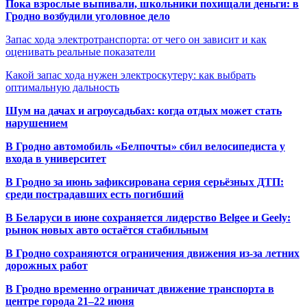
Пока взрослые выпивали, школьники похищали деньги: в
Гродно возбудили уголовное дело
Запас хода электротранспорта: от чего он зависит и как
оценивать реальные показатели
Какой запас хода нужен электроскутеру: как выбрать
оптимальную дальность
Шум на дачах и агроусадьбах: когда отдых может стать
нарушением
В Гродно автомобиль «Белпочты» сбил велосипедиста у
входа в университет
В Гродно за июнь зафиксирована серия серьёзных ДТП:
среди пострадавших есть погибший
В Беларуси в июне сохраняется лидерство Belgee и Geely:
рынок новых авто остаётся стабильным
В Гродно сохраняются ограничения движения из-за летних
дорожных работ
В Гродно временно ограничат движение транспорта в
центре города 21–22 июня