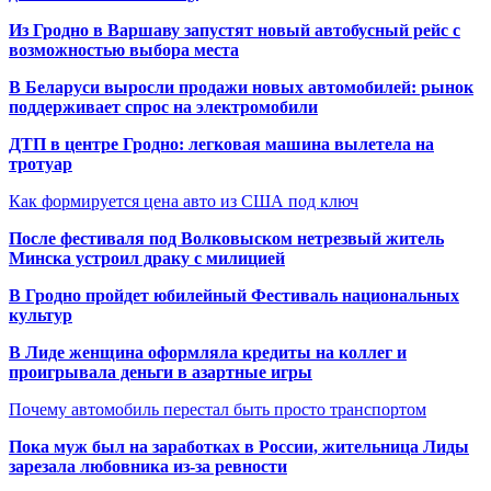
Из Гродно в Варшаву запустят новый автобусный рейс с
возможностью выбора места
В Беларуси выросли продажи новых автомобилей: рынок
поддерживает спрос на электромобили
ДТП в центре Гродно: легковая машина вылетела на
тротуар
Как формируется цена авто из США под ключ
После фестиваля под Волковыском нетрезвый житель
Минска устроил драку с милицией
В Гродно пройдет юбилейный Фестиваль национальных
культур
В Лиде женщина оформляла кредиты на коллег и
проигрывала деньги в азартные игры
Почему автомобиль перестал быть просто транспортом
Пока муж был на заработках в России, жительница Лиды
зарезала любовника из-за ревности