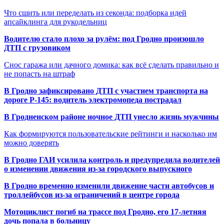
Что сшить или переделать из секонда: подборка идей
апсайклинга для рукодельниц
Водителю стало плохо за рулём: под Гродно произошло
ДТП с грузовиком
Снос гаража или дачного домика: как всё сделать правильно и
не попасть на штраф
В Гродно зафиксировано ДТП с участием транспорта на
дороге Р-145: водитель электромопеда пострадал
В Гродненском районе ночное ДТП унесло жизнь мужчины
Как формируются пользовательские рейтинги и насколько им
можно доверять
В Гродно ГАИ усилила контроль и предупредила водителей
о изменении движения из-за городского выпускного
В Гродно временно изменили движение части автобусов и
троллейбусов из-за ограничений в центре города
Мотоциклист погиб на трассе под Гродно, его 17-летняя
дочь попала в больницу