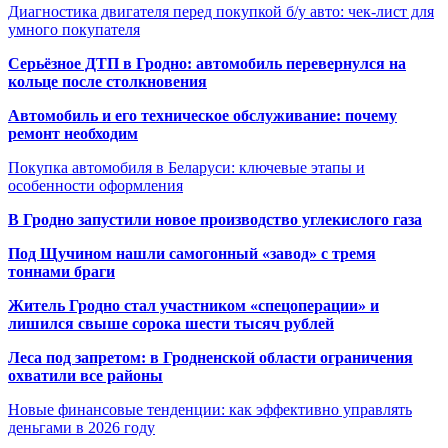
Диагностика двигателя перед покупкой б/у авто: чек-лист для
умного покупателя
Серьёзное ДТП в Гродно: автомобиль перевернулся на
кольце после столкновения
Автомобиль и его техническое обслуживание: почему
ремонт необходим
Покупка автомобиля в Беларуси: ключевые этапы и
особенности оформления
В Гродно запустили новое производство углекислого газа
Под Щучином нашли самогонный «завод» с тремя
тоннами браги
Житель Гродно стал участником «спецоперации» и
лишился свыше сорока шести тысяч рублей
Леса под запретом: в Гродненской области ограничения
охватили все районы
Новые финансовые тенденции: как эффективно управлять
деньгами в 2026 году