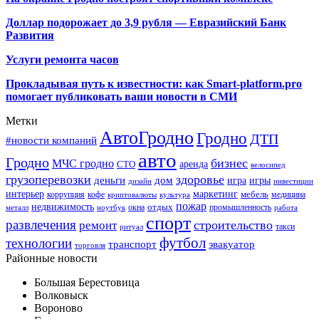
Доллар подорожает до 3,9 рубля — Евразийский Банк
Развития
Услуги ремонта часов
Прокладывая путь к известности: как Smart-platform.pro
помогает публиковать ваши новости в СМИ
Метки
АвтоГродно
Гродно
ДТП
#новости компаний
авто
Гродно
бизнес
МЧС гродно
аренда
СТО
велосипед
грузоперевозки
здоровье
деньги
дом
игра
игры
дизайн
инвестиции
интерьер
маркетинг
мебель
коррупция
кофе
медицина
криптовалюты
культура
пожар
недвижимость
отдых
окна
промышленность
металл
ноутбук
работа
спорт
развлечения
строительство
ремонт
такси
ритуал
футбол
технологии
транспорт
эвакуатор
торговля
Районные новости
Большая Берестовица
Волковыск
Вороново