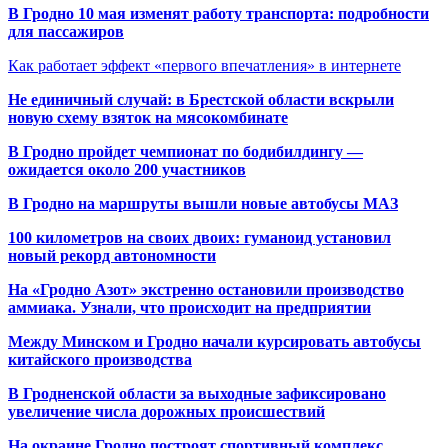
В Гродно 10 мая изменят работу транспорта: подробности
для пассажиров
Как работает эффект «первого впечатления» в интернете
Не единичный случай: в Брестской области вскрыли
новую схему взяток на мясокомбинате
В Гродно пройдет чемпионат по бодибилдингу —
ожидается около 200 участников
В Гродно на маршруты вышли новые автобусы МАЗ
100 километров на своих двоих: гуманоид установил
новый рекорд автономности
На «Гродно Азот» экстренно остановили производство
аммиака. Узнали, что происходит на предприятии
Между Минском и Гродно начали курсировать автобусы
китайского производства
В Гродненской области за выходные зафиксировано
увеличение числа дорожных происшествий
На окраине Гродно построят спортивный
комплекс