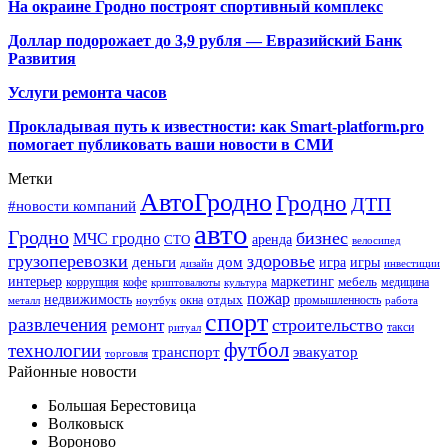
На окраине Гродно построят спортивный
комплекс
Доллар подорожает до 3,9 рубля — Евразийский Банк
Развития
Услуги ремонта часов
Прокладывая путь к известности: как Smart-platform.pro
помогает публиковать ваши новости в СМИ
Метки
АвтоГродно
Гродно
ДТП
#новости компаний
авто
Гродно
бизнес
МЧС гродно
аренда
СТО
велосипед
грузоперевозки
здоровье
деньги
дом
игра
игры
дизайн
инвестиции
интерьер
маркетинг
мебель
коррупция
кофе
медицина
криптовалюты
культура
пожар
недвижимость
отдых
окна
промышленность
металл
ноутбук
работа
спорт
развлечения
строительство
ремонт
такси
ритуал
футбол
технологии
транспорт
эвакуатор
торговля
Районные новости
Большая Берестовица
Волковыск
Вороново