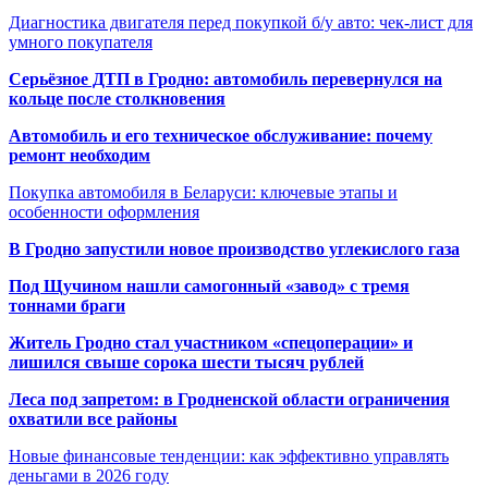
Диагностика двигателя перед покупкой б/у авто: чек-лист для
умного покупателя
Серьёзное ДТП в Гродно: автомобиль перевернулся на
кольце после столкновения
Автомобиль и его техническое обслуживание: почему
ремонт необходим
Покупка автомобиля в Беларуси: ключевые этапы и
особенности оформления
В Гродно запустили новое производство углекислого газа
Под Щучином нашли самогонный «завод» с тремя
тоннами браги
Житель Гродно стал участником «спецоперации» и
лишился свыше сорока шести тысяч рублей
Леса под запретом: в Гродненской области ограничения
охватили все районы
Новые финансовые тенденции: как эффективно управлять
деньгами в 2026 году