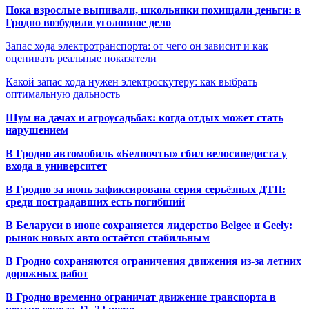
Пока взрослые выпивали, школьники похищали деньги: в
Гродно возбудили уголовное дело
Запас хода электротранспорта: от чего он зависит и как
оценивать реальные показатели
Какой запас хода нужен электроскутеру: как выбрать
оптимальную дальность
Шум на дачах и агроусадьбах: когда отдых может стать
нарушением
В Гродно автомобиль «Белпочты» сбил велосипедиста у
входа в университет
В Гродно за июнь зафиксирована серия серьёзных ДТП:
среди пострадавших есть погибший
В Беларуси в июне сохраняется лидерство Belgee и Geely:
рынок новых авто остаётся стабильным
В Гродно сохраняются ограничения движения из-за летних
дорожных работ
В Гродно временно ограничат движение транспорта в