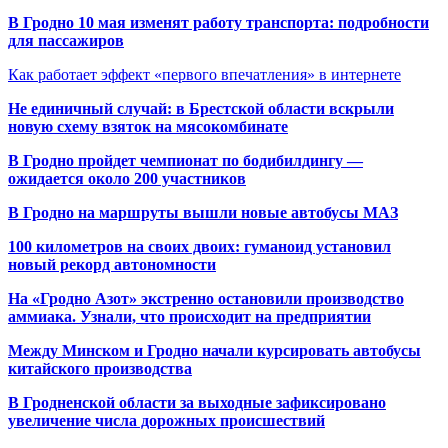
В Гродно 10 мая изменят работу транспорта: подробности
для пассажиров
Как работает эффект «первого впечатления» в интернете
Не единичный случай: в Брестской области вскрыли
новую схему взяток на мясокомбинате
В Гродно пройдет чемпионат по бодибилдингу —
ожидается около 200 участников
В Гродно на маршруты вышли новые автобусы МАЗ
100 километров на своих двоих: гуманоид установил
новый рекорд автономности
На «Гродно Азот» экстренно остановили производство
аммиака. Узнали, что происходит на предприятии
Между Минском и Гродно начали курсировать автобусы
китайского производства
В Гродненской области за выходные зафиксировано
увеличение числа дорожных происшествий