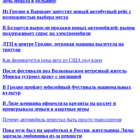
дочь попала в больницу
Из Гродно в Варшаву запустят новый автобусный рейс с
возможностью выбора места
В Беларуси выросли продажи новых автомобилей: рынок
поддерживает спрос на электромобили
ДТП в центре Гродно: легковая машина вылетела на
тротуар
Как формируется цена авто из США под ключ
После фестиваля под Волковыском нетрезвый житель
Минска устроил драку с милицией
В Гродно пройдет юбилейный Фестиваль национальных
культур
В Лиде женщина оформляла кредиты на коллег и
проигрывала деньги в азартные игры
Почему автомобиль перестал быть просто транспортом
Пока муж был на заработках в России, жительница Лиды
зарезала любовника из-за ревности