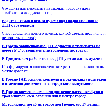
центре города 21–22 июня
Что сшить или переделать из секонда: подборка идей
апсайклинга для рукодельниц
Водителю стало плохо за рулём: под Гродно произошло
ДТП с грузовиком
Снос гаража или дачного домика: как всё сделать правильно и
не попасть на штраф
В Гродно зафиксировано ДТП с участием транспорта на
дороге Р-145: водитель электромопеда пострадал
В Гродненском районе ночное ДТП унесло жизнь мужчины
Как формируются пользовательские рейтинги и насколько им
можно доверять
В Гродно ГАИ усилила контроль и предупредила водителей
о изменении движения из-за городского выпускного
В Гродно временно изменили движение части автобусов и
троллейбусов из-за ограничений в центре города
Мотоциклист погиб на трассе под Гродно, его 17-летняя