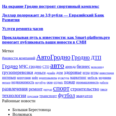
На окраине Гродно построят спортивный
комплекс
Доллар подорожает до 3,9 рубля — Евразийский Банк
Развития
Услуги ремонта часов
Прокладывая путь к известности: как Smart-platform.pro
помогает публиковать ваши новости в СМИ
Метки
АвтоГродно
Гродно
ДТП
#новости компаний
авто
Гродно
бизнес
МЧС гродно
аренда
СТО
велосипед
грузоперевозки
здоровье
деньги
дом
игра
игры
дизайн
инвестиции
интерьер
маркетинг
мебель
коррупция
кофе
медицина
криптовалюты
культура
пожар
недвижимость
отдых
окна
промышленность
металл
ноутбук
работа
спорт
развлечения
строительство
ремонт
такси
ритуал
футбол
технологии
транспорт
эвакуатор
торговля
Районные новости
Большая Берестовица
Волковыск