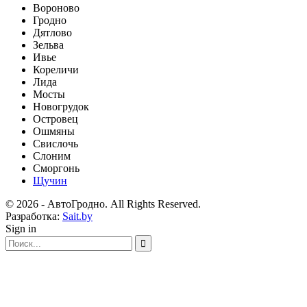
Вороново
Гродно
Дятлово
Зельва
Ивье
Кореличи
Лида
Мосты
Новогрудок
Островец
Ошмяны
Свислочь
Слоним
Сморгонь
Щучин
© 2026 - АвтоГродно. All Rights Reserved.
Разработка:
Sait.by
Sign in