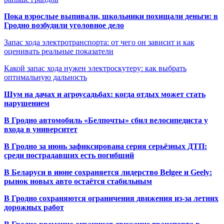
Пока взрослые выпивали, школьники похищали деньги: в
Гродно возбудили уголовное дело
Запас хода электротранспорта: от чего он зависит и как
оценивать реальные показатели
Какой запас хода нужен электроскутеру: как выбрать
оптимальную дальность
Шум на дачах и агроусадьбах: когда отдых может стать
нарушением
В Гродно автомобиль «Белпочты» сбил велосипедиста у
входа в университет
В Гродно за июнь зафиксирована серия серьёзных ДТП:
среди пострадавших есть погибший
В Беларуси в июне сохраняется лидерство Belgee и Geely:
рынок новых авто остаётся стабильным
В Гродно сохраняются ограничения движения из-за летних
дорожных работ