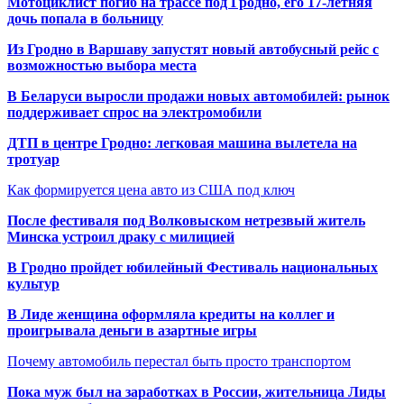
Мотоциклист погиб на трассе под Гродно, его 17-летняя
дочь попала в больницу
Из Гродно в Варшаву запустят новый автобусный рейс с
возможностью выбора места
В Беларуси выросли продажи новых автомобилей: рынок
поддерживает спрос на электромобили
ДТП в центре Гродно: легковая машина вылетела на
тротуар
Как формируется цена авто из США под ключ
После фестиваля под Волковыском нетрезвый житель
Минска устроил драку с милицией
В Гродно пройдет юбилейный Фестиваль национальных
культур
В Лиде женщина оформляла кредиты на коллег и
проигрывала деньги в азартные игры
Почему автомобиль перестал быть просто транспортом
Пока муж был на заработках в России, жительница Лиды