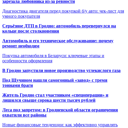
зарезала любовника из-за ревности
Диагностика двигателя перед покупкой б/у авто: чек-лист для
умного покупателя
Серьёзное ДТП в Гродно: автомобиль перевернулся на
кольце после столкновения
Автомобиль и его техническое обслуживание: почему
ремонт необходим
Покупка автомобиля в Беларуси: ключевые этапы и
особенности оформления
В Гродно запустили новое производство углекислого газа
Под Щучином нашли самогонный «завод» с тремя
тоннами браги
Житель Гродно стал участником «спецоперации» и
лишился свыше сорока шести тысяч рублей
Леса под запретом: в Гродненской области ограничения
охватили все районы
Новые финансовые тенденции: как эффективно управлять