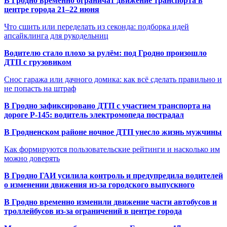
В Гродно временно ограничат движение транспорта в
центре города 21–22 июня
Что сшить или переделать из секонда: подборка идей
апсайклинга для рукодельниц
Водителю стало плохо за рулём: под Гродно произошло
ДТП с грузовиком
Снос гаража или дачного домика: как всё сделать правильно и
не попасть на штраф
В Гродно зафиксировано ДТП с участием транспорта на
дороге Р-145: водитель электромопеда пострадал
В Гродненском районе ночное ДТП унесло жизнь мужчины
Как формируются пользовательские рейтинги и насколько им
можно доверять
В Гродно ГАИ усилила контроль и предупредила водителей
о изменении движения из-за городского выпускного
В Гродно временно изменили движение части автобусов и
троллейбусов из-за ограничений в центре города