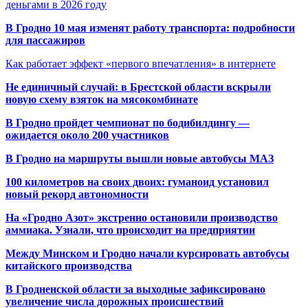
деньгами в 2026 году
В Гродно 10 мая изменят работу транспорта: подробности
для пассажиров
Как работает эффект «первого впечатления» в интернете
Не единичный случай: в Брестской области вскрыли
новую схему взяток на мясокомбинате
В Гродно пройдет чемпионат по бодибилдингу —
ожидается около 200 участников
В Гродно на маршруты вышли новые автобусы МАЗ
100 километров на своих двоих: гуманоид установил
новый рекорд автономности
На «Гродно Азот» экстренно остановили производство
аммиака. Узнали, что происходит на предприятии
Между Минском и Гродно начали курсировать автобусы
китайского производства
В Гродненской области за выходные зафиксировано
увеличение числа дорожных происшествий