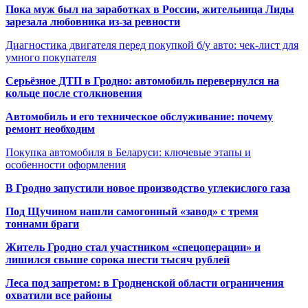
Пока муж был на заработках в России, жительница Лиды
зарезала любовника из-за ревности
Диагностика двигателя перед покупкой б/у авто: чек-лист для
умного покупателя
Серьёзное ДТП в Гродно: автомобиль перевернулся на
кольце после столкновения
Автомобиль и его техническое обслуживание: почему
ремонт необходим
Покупка автомобиля в Беларуси: ключевые этапы и
особенности оформления
В Гродно запустили новое производство углекислого газа
Под Щучином нашли самогонный «завод» с тремя
тоннами браги
Житель Гродно стал участником «спецоперации» и
лишился свыше сорока шести тысяч рублей
Леса под запретом: в Гродненской области ограничения
охватили все районы