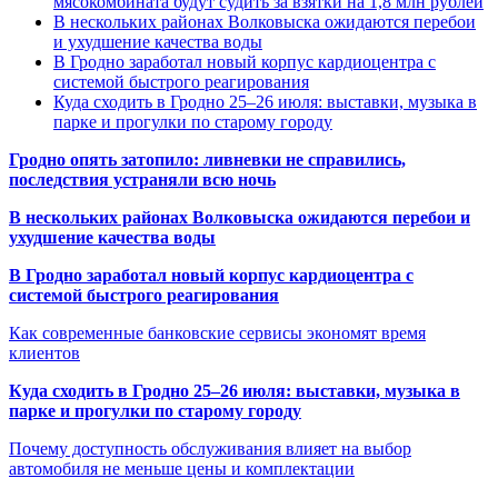
мясокомбината будут судить за взятки на 1,8 млн рублей
В нескольких районах Волковыска ожидаются перебои
и ухудшение качества воды
В Гродно заработал новый корпус кардиоцентра с
системой быстрого реагирования
Куда сходить в Гродно 25–26 июля: выставки, музыка в
парке и прогулки по старому городу
Гродно опять затопило: ливневки не справились,
последствия устраняли всю ночь
В нескольких районах Волковыска ожидаются перебои и
ухудшение качества воды
В Гродно заработал новый корпус кардиоцентра с
системой быстрого реагирования
Как современные банковские сервисы экономят время
клиентов
Куда сходить в Гродно 25–26 июля: выставки, музыка в
парке и прогулки по старому городу
Почему доступность обслуживания влияет на выбор
автомобиля не меньше цены и комплектации