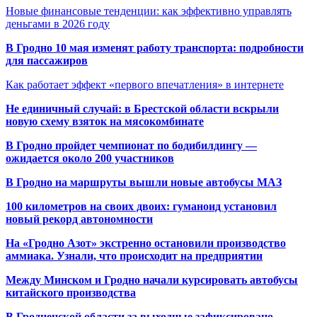
Новые финансовые тенденции: как эффективно управлять
деньгами в 2026 году
В Гродно 10 мая изменят работу транспорта: подробности
для пассажиров
Как работает эффект «первого впечатления» в интернете
Не единичный случай: в Брестской области вскрыли
новую схему взяток на мясокомбинате
В Гродно пройдет чемпионат по бодибилдингу —
ожидается около 200 участников
В Гродно на маршруты вышли новые автобусы МАЗ
100 километров на своих двоих: гуманоид установил
новый рекорд автономности
На «Гродно Азот» экстренно остановили производство
аммиака. Узнали, что происходит на предприятии
Между Минском и Гродно начали курсировать автобусы
китайского производства
В Гродненской области за выходные зафиксировано