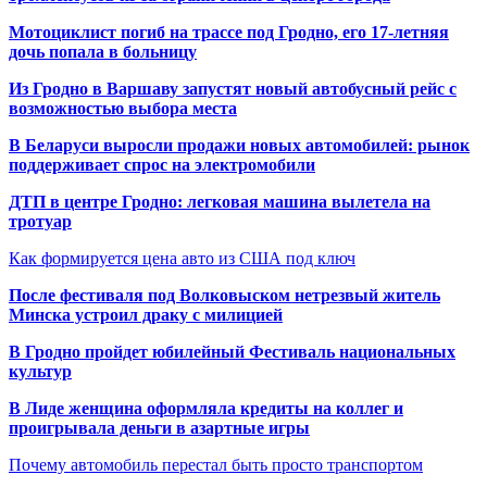
Мотоциклист погиб на трассе под Гродно, его 17-летняя
дочь попала в больницу
Из Гродно в Варшаву запустят новый автобусный рейс с
возможностью выбора места
В Беларуси выросли продажи новых автомобилей: рынок
поддерживает спрос на электромобили
ДТП в центре Гродно: легковая машина вылетела на
тротуар
Как формируется цена авто из США под ключ
После фестиваля под Волковыском нетрезвый житель
Минска устроил драку с милицией
В Гродно пройдет юбилейный Фестиваль национальных
культур
В Лиде женщина оформляла кредиты на коллег и
проигрывала деньги в азартные игры
Почему автомобиль перестал быть просто транспортом