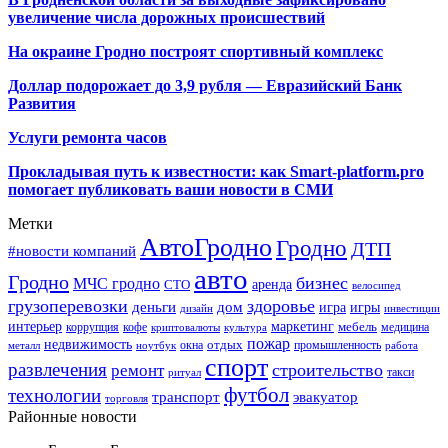
увеличение числа дорожных происшествий
На окраине Гродно построят спортивный
комплекс
Доллар подорожает до 3,9 рубля — Евразийский Банк
Развития
Услуги ремонта часов
Прокладывая путь к известности: как Smart-platform.pro
помогает публиковать ваши новости в СМИ
Метки
АвтоГродно
Гродно
ДТП
#новости компаний
авто
Гродно
бизнес
МЧС гродно
аренда
СТО
велосипед
грузоперевозки
здоровье
деньги
дом
игра
игры
дизайн
инвестиции
интерьер
маркетинг
мебель
коррупция
кофе
медицина
криптовалюты
культура
пожар
недвижимость
отдых
окна
промышленность
металл
ноутбук
работа
спорт
развлечения
строительство
ремонт
такси
ритуал
футбол
технологии
транспорт
эвакуатор
торговля
Районные новости