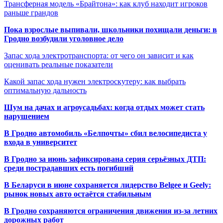
Трансферная модель «Брайтона»: как клуб находит игроков
раньше грандов
Пока взрослые выпивали, школьники похищали деньги: в
Гродно возбудили уголовное дело
Запас хода электротранспорта: от чего он зависит и как
оценивать реальные показатели
Какой запас хода нужен электроскутеру: как выбрать
оптимальную дальность
Шум на дачах и агроусадьбах: когда отдых может стать
нарушением
В Гродно автомобиль «Белпочты» сбил велосипедиста у
входа в университет
В Гродно за июнь зафиксирована серия серьёзных ДТП:
среди пострадавших есть погибший
В Беларуси в июне сохраняется лидерство Belgee и Geely:
рынок новых авто остаётся стабильным
В Гродно сохраняются ограничения движения из-за летних
дорожных работ