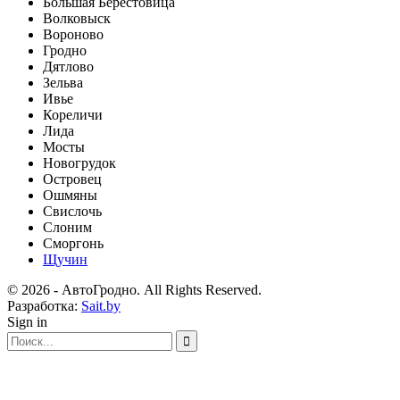
Большая Берестовица
Волковыск
Вороново
Гродно
Дятлово
Зельва
Ивье
Кореличи
Лида
Мосты
Новогрудок
Островец
Ошмяны
Свислочь
Слоним
Сморгонь
Щучин
© 2026 - АвтоГродно. All Rights Reserved.
Разработка:
Sait.by
Sign in