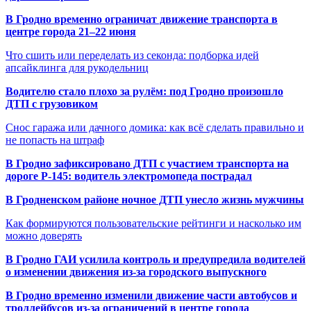
В Гродно временно ограничат движение транспорта в
центре города 21–22 июня
Что сшить или переделать из секонда: подборка идей
апсайклинга для рукодельниц
Водителю стало плохо за рулём: под Гродно произошло
ДТП с грузовиком
Снос гаража или дачного домика: как всё сделать правильно и
не попасть на штраф
В Гродно зафиксировано ДТП с участием транспорта на
дороге Р-145: водитель электромопеда пострадал
В Гродненском районе ночное ДТП унесло жизнь мужчины
Как формируются пользовательские рейтинги и насколько им
можно доверять
В Гродно ГАИ усилила контроль и предупредила водителей
о изменении движения из-за городского выпускного
В Гродно временно изменили движение части автобусов и
троллейбусов из-за ограничений в центре города