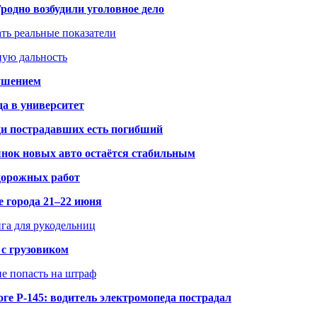
одно возбудили уголовное дело
ать реальные показатели
ную дальность
рушением
да в университет
ди пострадавших есть погибший
рынок новых авто остаётся стабильным
 дорожных работ
е города 21–22 июня
нга для рукодельниц
 с грузовиком
не попасть на штраф
ге Р-145: водитель электромопеда пострадал