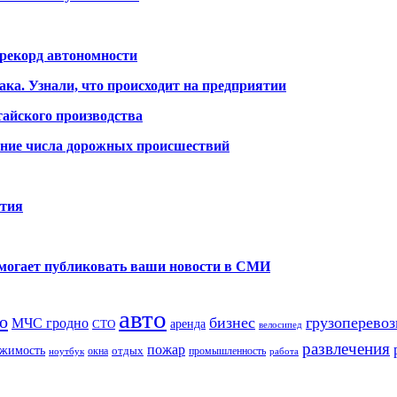
 рекорд автономности
ака. Узнали, что происходит на предприятии
айского производства
ение числа дорожных происшествий
ития
помогает публиковать ваши новости в СМИ
авто
о
бизнес
грузоперевоз
МЧС гродно
аренда
СТО
велосипед
развлечения
пожар
жимость
отдых
окна
промышленность
ноутбук
работа