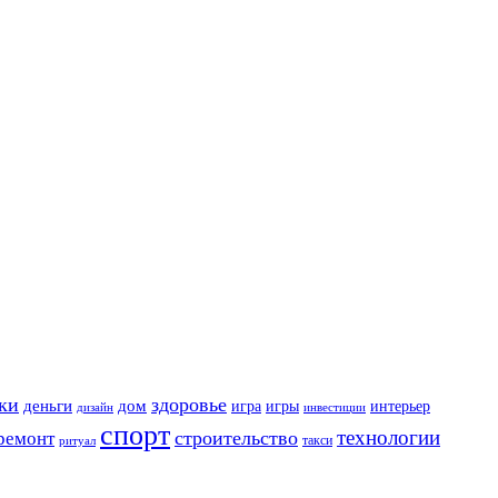
ки
здоровье
деньги
дом
игра
игры
интерьер
дизайн
инвестиции
спорт
технологии
строительство
ремонт
такси
ритуал