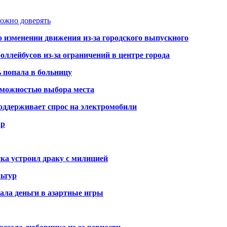
можно доверять
о изменении движения из-за городского выпускного
оллейбусов из-за ограничений в центре города
ь попала в больницу
озможностью выбора места
оддерживает спрос на электромобили
ар
ка устроил драку с милицией
ьтур
ала деньги в азартные игры