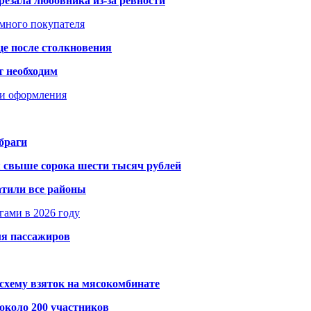
резала любовника из-за ревности
умного покупателя
це после столкновения
т необходим
ти оформления
браги
я свыше сорока шести тысяч рублей
атили все районы
гами в 2026 году
ля пассажиров
схему взяток на мясокомбинате
около 200 участников