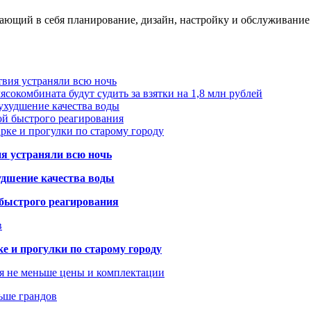
ающий в себя планирование, дизайн, настройку и обслуживание 
твия устраняли всю ночь
сокомбината будут судить за взятки на 1,8 млн рублей
ухудшение качества воды
ой быстрого реагирования
арке и прогулки по старому городу
ия устраняли всю ночь
удшение качества воды
 быстрого реагирования
в
ке и прогулки по старому городу
я не меньше цены и комплектации
ьше грандов