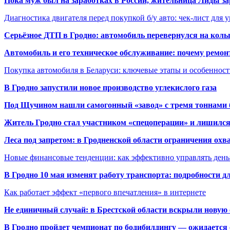
Пока муж был на заработках в России, жительница Лиды за
Диагностика двигателя перед покупкой б/у авто: чек-лист для 
Серьёзное ДТП в Гродно: автомобиль перевернулся на коль
Автомобиль и его техническое обслуживание: почему ремон
Покупка автомобиля в Беларуси: ключевые этапы и особеннос
В Гродно запустили новое производство углекислого газа
Под Щучином нашли самогонный «завод» с тремя тоннами 
Житель Гродно стал участником «спецоперации» и лишилс
Леса под запретом: в Гродненской области ограничения охв
Новые финансовые тенденции: как эффективно управлять день
В Гродно 10 мая изменят работу транспорта: подробности д
Как работает эффект «первого впечатления» в интернете
Не единичный случай: в Брестской области вскрыли новую 
В Гродно пройдет чемпионат по бодибилдингу — ожидается 