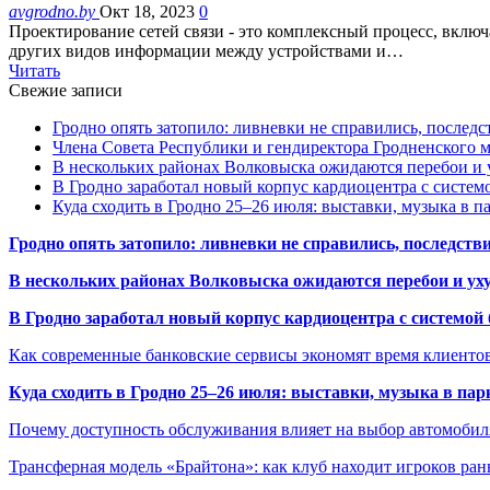
avgrodno.by
Окт 18, 2023
0
Проектирование сетей связи - это комплексный процесс, включ
других видов информации между устройствами и…
Читать
Свежие записи
Гродно опять затопило: ливневки не справились, последс
Члена Совета Республики и гендиректора Гродненского мя
В нескольких районах Волковыска ожидаются перебои и 
В Гродно заработал новый корпус кардиоцентра с систем
Куда сходить в Гродно 25–26 июля: выставки, музыка в п
Гродно опять затопило: ливневки не справились, последств
В нескольких районах Волковыска ожидаются перебои и ух
В Гродно заработал новый корпус кардиоцентра с системой
Как современные банковские сервисы экономят время клиенто
Куда сходить в Гродно 25–26 июля: выставки, музыка в пар
Почему доступность обслуживания влияет на выбор автомобил
Трансферная модель «Брайтона»: как клуб находит игроков ран