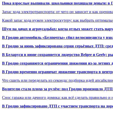
Пока взрослые выпивали, школьники похищали деньги: в Гр
Запас хода электротранспорта: от чего он зависит и как оценив
Какой запас хода нужен электроскутеру: как выбрать оптималь
Шум на дачах и агроусадьбах: когда отдых может стать на
В Гродно автомобиль «Белпочты» сбил велосипедиста у вхо
В Гродно за июнь зафиксирована серия серьёзных ДТП: сре
В Беларуси в июне сохраняется лидерство Belgee и Geely: 
В Гродно сохраняются ограничения движения из-за летних
В Гродно временно ограничат движение транспорта в центр
Что сшить или переделать из секонда: подборка идей апсайкли
Водителю стало плохо за рулём: под Гродно произошло ДТП
Снос гаража или дачного домика: как всё сделать правильно и 
В Гродно зафиксировано ДТП с участием транспорта на доро