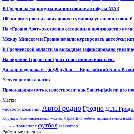
В Гродно на маршруты вышли новые автобусы МАЗ
100 километров на своих двоих: гуманоид установил новый
На «Гродно Азот» экстренно остановили производство амми
Между Минском и Гродно начали курсировать автобусы кит
В Гродненской области за выходные зафиксировано увелич
На окраине Гродно построят спортивный
комплекс
Доллар подорожает до 3,9 рубля — Евразийский Банк Разв
Услуги ремонта часов
Прокладывая путь к известности: как Smart-platform.pro 
Метки
АвтоГродно
Гродно
ДТП Гродн
#новости компаний
маркетинг
недви
мебель
коррупция
кофе
медицина
криптовалюты
культура
металл
футбол
транспорт
эвакуатор
торговля
Районные новости