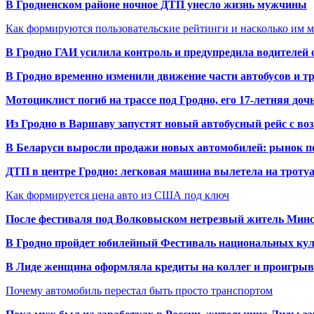
В Гродненском районе ночное ДТП унесло жизнь мужчины
Как формируются пользовательские рейтинги и насколько им 
В Гродно ГАИ усилила контроль и предупредила водителей 
В Гродно временно изменили движение части автобусов и тр
Мотоциклист погиб на трассе под Гродно, его 17-летняя доч
Из Гродно в Варшаву запустят новый автобусный рейс с в
В Беларуси выросли продажи новых автомобилей: рынок п
ДТП в центре Гродно: легковая машина вылетела на троту
Как формируется цена авто из США под ключ
После фестиваля под Волковыском нетрезвый житель Минс
В Гродно пройдет юбилейный Фестиваль национальных кул
В Лиде женщина оформляла кредиты на коллег и проигрыв
Почему автомобиль перестал быть просто транспортом