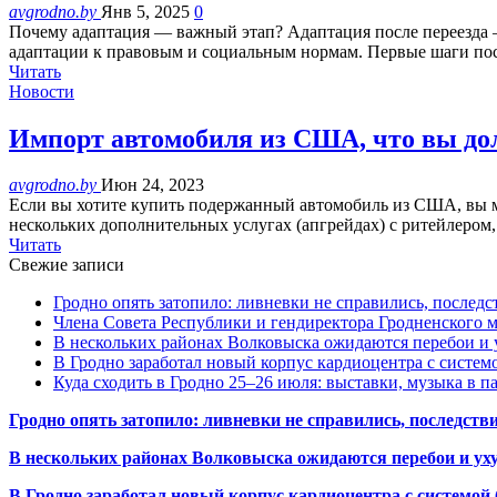
avgrodno.by
Янв 5, 2025
0
Почему адаптация — важный этап? Адаптация после переезда —
адаптации к правовым и социальным нормам. Первые шаги п
Читать
Новости
Импорт автомобиля из США, что вы д
avgrodno.by
Июн 24, 2023
Если вы хотите купить подержанный автомобиль из США, вы мож
нескольких дополнительных услугах (апгрейдах) с ритейлером
Читать
Свежие записи
Гродно опять затопило: ливневки не справились, последс
Члена Совета Республики и гендиректора Гродненского мя
В нескольких районах Волковыска ожидаются перебои и 
В Гродно заработал новый корпус кардиоцентра с систем
Куда сходить в Гродно 25–26 июля: выставки, музыка в п
Гродно опять затопило: ливневки не справились, последств
В нескольких районах Волковыска ожидаются перебои и ух
В Гродно заработал новый корпус кардиоцентра с системой