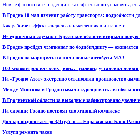
Новые финансовые тенденции: как эффективно управлять день
В Гродно 10 мая изменят работу транспорта: подробности д
Как работает эффект «первого впечатления» в интернете
Не единичный случай: в Брестской области вскрыли новую 
В Гродно пройдет чемпионат по бодибилдингу — ожидается 
В Гродно на маршруты вышли новые автобусы МАЗ
100 километров на своих двоих: гуманоид установил новый
На «Гродно Азот» экстренно остановили производство амми
Между Минском и Гродно начали курсировать автобусы кит
В Гродненской области за выходные зафиксировано увелич
На окраине Гродно построят спортивный
комплекс
Доллар подорожает до 3,9 рубля — Евразийский Банк Разв
Услуги ремонта часов