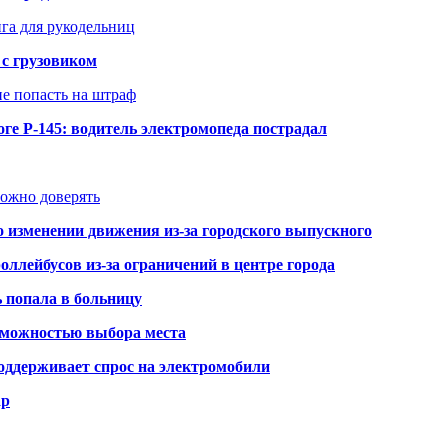
нга для рукодельниц
 с грузовиком
не попасть на штраф
ге Р-145: водитель электромопеда пострадал
можно доверять
о изменении движения из-за городского выпускного
оллейбусов из-за ограничений в центре города
ь попала в больницу
озможностью выбора места
оддерживает спрос на электромобили
ар