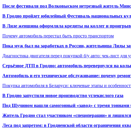
После фестиваля под Волковыском нетрезвый житель Минс
В Гродно пройдет юбилейный Фестиваль национальных кул
В Лиде женщина оформляла кредиты на коллег и проигрыв
Почему автомобиль перестал быть просто транспортом
Пока муж был на заработках в России, жительница Лиды за
Диагностика двигателя перед покупкой б/у авто: чек-лист для 
Серьёзное ДТП в Гродно: автомобиль перевернулся на коль
Автомобиль и его техническое обслуживание: почему ремон
Покупка автомобиля в Беларуси: ключевые этапы и особеннос
В Гродно запустили новое производство углекислого газа
Под Щучином нашли самогонный «завод» с тремя тоннами 
Житель Гродно стал участником «спецоперации» и лишилс
Леса под запретом: в Гродненской области ограничения охв