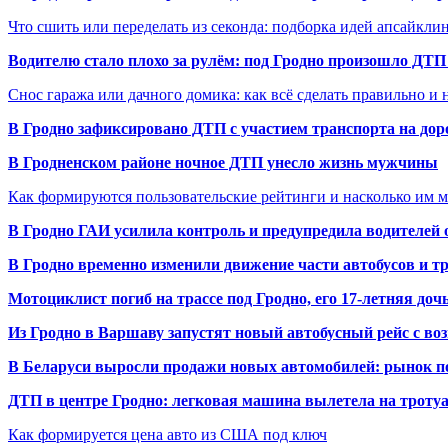
Что сшить или переделать из секонда: подборка идей апсайкли
Водителю стало плохо за рулём: под Гродно произошло ДТП
Снос гаража или дачного домика: как всё сделать правильно и 
В Гродно зафиксировано ДТП с участием транспорта на доро
В Гродненском районе ночное ДТП унесло жизнь мужчины
Как формируются пользовательские рейтинги и насколько им 
В Гродно ГАИ усилила контроль и предупредила водителей 
В Гродно временно изменили движение части автобусов и тр
Мотоциклист погиб на трассе под Гродно, его 17-летняя доч
Из Гродно в Варшаву запустят новый автобусный рейс с в
В Беларуси выросли продажи новых автомобилей: рынок п
ДТП в центре Гродно: легковая машина вылетела на троту
Как формируется цена авто из США под ключ