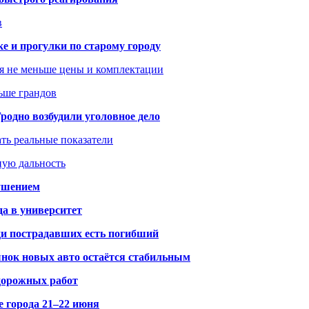
в
ке и прогулки по старому городу
я не меньше цены и комплектации
ьше грандов
одно возбудили уголовное дело
ать реальные показатели
ную дальность
рушением
да в университет
ди пострадавших есть погибший
рынок новых авто остаётся стабильным
 дорожных работ
е города 21–22 июня