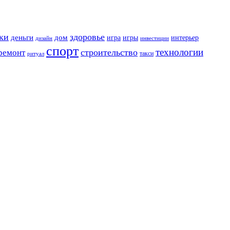
ки
здоровье
деньги
дом
игра
игры
интерьер
дизайн
инвестиции
спорт
технологии
строительство
ремонт
такси
ритуал