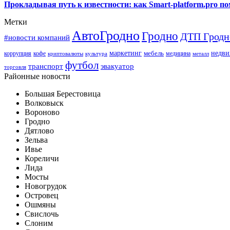
Прокладывая путь к известности: как Smart-platform.pro 
Метки
АвтоГродно
Гродно
ДТП Гродн
#новости компаний
маркетинг
недви
мебель
коррупция
кофе
медицина
криптовалюты
культура
металл
футбол
транспорт
эвакуатор
торговля
Районные новости
Большая Берестовица
Волковыск
Вороново
Гродно
Дятлово
Зельва
Ивье
Кореличи
Лида
Мосты
Новогрудок
Островец
Ошмяны
Свислочь
Слоним