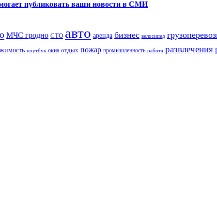
помогает публиковать ваши новости в СМИ
авто
о
бизнес
грузоперевоз
МЧС гродно
аренда
СТО
велосипед
развлечения
пожар
жимость
отдых
окна
промышленность
ноутбук
работа