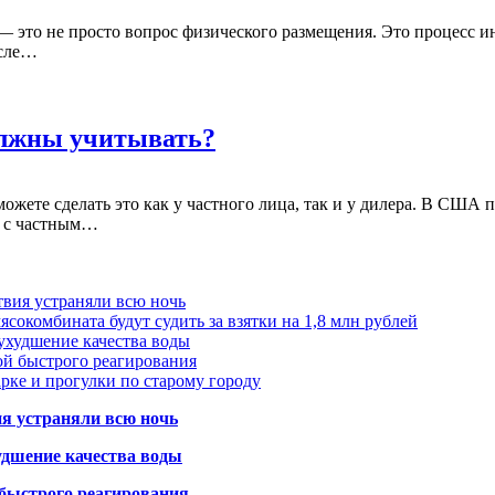
 это не просто вопрос физического размещения. Это процесс инт
осле…
олжны учитывать?
ете сделать это как у частного лица, так и у дилера. В США п
, с частным…
твия устраняли всю ночь
сокомбината будут судить за взятки на 1,8 млн рублей
ухудшение качества воды
ой быстрого реагирования
арке и прогулки по старому городу
ия устраняли всю ночь
удшение качества воды
 быстрого реагирования