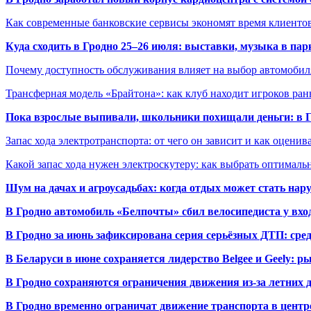
Как современные банковские сервисы экономят время клиенто
Куда сходить в Гродно 25–26 июля: выставки, музыка в пар
Почему доступность обслуживания влияет на выбор автомобил
Трансферная модель «Брайтона»: как клуб находит игроков ран
Пока взрослые выпивали, школьники похищали деньги: в Гр
Запас хода электротранспорта: от чего он зависит и как оценив
Какой запас хода нужен электроскутеру: как выбрать оптималь
Шум на дачах и агроусадьбах: когда отдых может стать на
В Гродно автомобиль «Белпочты» сбил велосипедиста у вхо
В Гродно за июнь зафиксирована серия серьёзных ДТП: сре
В Беларуси в июне сохраняется лидерство Belgee и Geely: 
В Гродно сохраняются ограничения движения из-за летних
В Гродно временно ограничат движение транспорта в центр