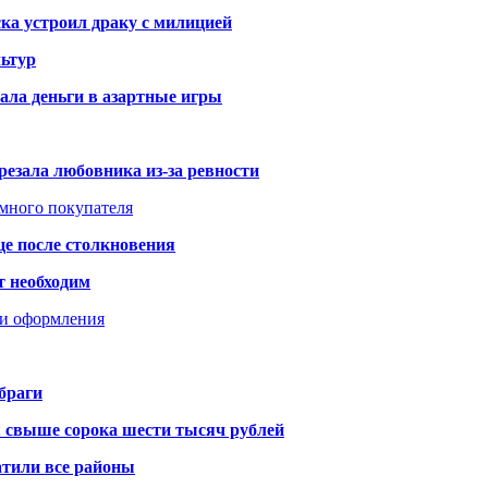
ка устроил драку с милицией
ьтур
ала деньги в азартные игры
резала любовника из-за ревности
умного покупателя
це после столкновения
т необходим
ти оформления
браги
я свыше сорока шести тысяч рублей
атили все районы