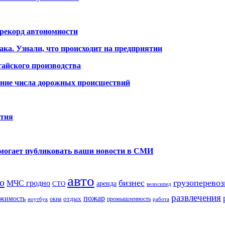
 рекорд автономности
ака. Узнали, что происходит на предприятии
айского производства
ение числа дорожных происшествий
ития
помогает публиковать ваши новости в СМИ
авто
о
бизнес
грузоперевоз
МЧС гродно
аренда
СТО
велосипед
развлечения
пожар
жимость
отдых
окна
промышленность
ноутбук
работа