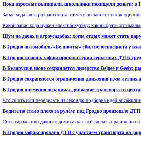
Пока взрослые выпивали, школьники похищали деньги: в Гр
Запас хода электротранспорта: от чего он зависит и как оценив
Какой запас хода нужен электроскутеру: как выбрать оптималь
Шум на дачах и агроусадьбах: когда отдых может стать на
В Гродно автомобиль «Белпочты» сбил велосипедиста у вхо
В Гродно за июнь зафиксирована серия серьёзных ДТП: сре
В Беларуси в июне сохраняется лидерство Belgee и Geely: 
В Гродно сохраняются ограничения движения из-за летних
В Гродно временно ограничат движение транспорта в центр
Что сшить или переделать из секонда: подборка идей апсайкли
Водителю стало плохо за рулём: под Гродно произошло ДТП
Снос гаража или дачного домика: как всё сделать правильно и 
В Гродно зафиксировано ДТП с участием транспорта на доро