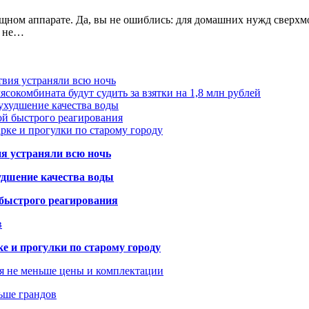
ном аппарате. Да, вы не ошиблись: для домашних нужд сверхмо
ы не…
твия устраняли всю ночь
сокомбината будут судить за взятки на 1,8 млн рублей
ухудшение качества воды
ой быстрого реагирования
арке и прогулки по старому городу
ия устраняли всю ночь
удшение качества воды
 быстрого реагирования
в
ке и прогулки по старому городу
я не меньше цены и комплектации
ьше грандов