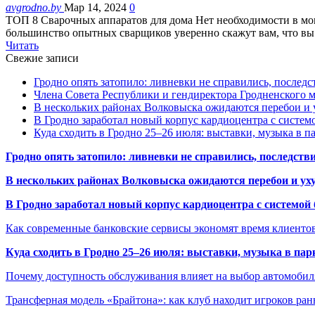
avgrodno.by
Мар 14, 2024
0
ТОП 8 Сварочных аппаратов для дома Нет необходимости в мощ
большинство опытных сварщиков уверенно скажут вам, что в
Читать
Свежие записи
Гродно опять затопило: ливневки не справились, последс
Члена Совета Республики и гендиректора Гродненского мя
В нескольких районах Волковыска ожидаются перебои и 
В Гродно заработал новый корпус кардиоцентра с систем
Куда сходить в Гродно 25–26 июля: выставки, музыка в п
Гродно опять затопило: ливневки не справились, последств
В нескольких районах Волковыска ожидаются перебои и ух
В Гродно заработал новый корпус кардиоцентра с системой
Как современные банковские сервисы экономят время клиенто
Куда сходить в Гродно 25–26 июля: выставки, музыка в пар
Почему доступность обслуживания влияет на выбор автомобил
Трансферная модель «Брайтона»: как клуб находит игроков ран