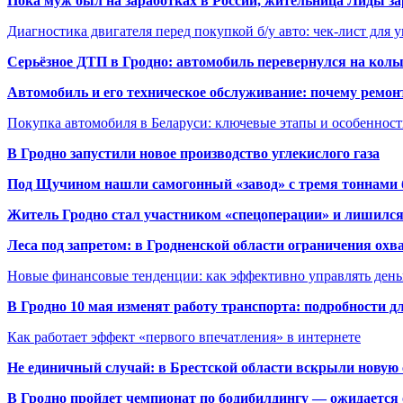
Пока муж был на заработках в России, жительница Лиды за
Диагностика двигателя перед покупкой б/у авто: чек-лист для 
Серьёзное ДТП в Гродно: автомобиль перевернулся на коль
Автомобиль и его техническое обслуживание: почему ремон
Покупка автомобиля в Беларуси: ключевые этапы и особеннос
В Гродно запустили новое производство углекислого газа
Под Щучином нашли самогонный «завод» с тремя тоннами 
Житель Гродно стал участником «спецоперации» и лишилс
Леса под запретом: в Гродненской области ограничения охв
Новые финансовые тенденции: как эффективно управлять день
В Гродно 10 мая изменят работу транспорта: подробности д
Как работает эффект «первого впечатления» в интернете
Не единичный случай: в Брестской области вскрыли новую 
В Гродно пройдет чемпионат по бодибилдингу — ожидается 