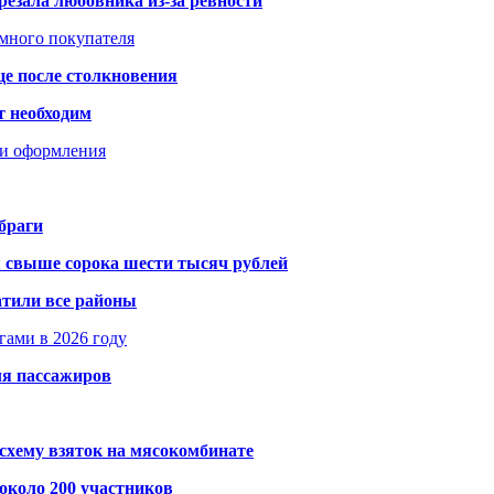
резала любовника из-за ревности
умного покупателя
це после столкновения
т необходим
ти оформления
браги
я свыше сорока шести тысяч рублей
атили все районы
гами в 2026 году
ля пассажиров
схему взяток на мясокомбинате
около 200 участников