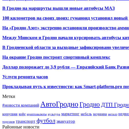
В Гродно на маршруты вышли новые автобусы МАЗ
100 километров на своих двоих: гуманоид установил новый
На «Гродно Азот» экстренно остановили производство амми
Между Минском и Гродно начали курсировать автобусы кит
В Гродненской области за выходные зафиксировано увелич
На окраине Гродно построят спортивный
комплекс
Доллар подорожает до 3,9 рубля — Евразийский Банк Разв
Услуги ремонта часов
Прокладывая путь к известности: как Smart-platform.pro 
Метки
АвтоГродно
Гродно
ДТП Гродн
#новости компаний
маркетинг
недви
мебель
коррупция
кофе
медицина
криптовалюты
культура
металл
футбол
транспорт
эвакуатор
торговля
Районные новости