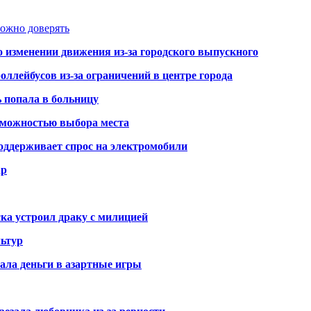
можно доверять
о изменении движения из-за городского выпускного
оллейбусов из-за ограничений в центре города
ь попала в больницу
озможностью выбора места
оддерживает спрос на электромобили
ар
ка устроил драку с милицией
ьтур
ала деньги в азартные игры