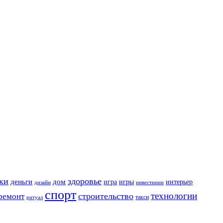
ки
здоровье
деньги
дом
игра
игры
интерьер
дизайн
инвестиции
спорт
технологии
строительство
ремонт
такси
ритуал