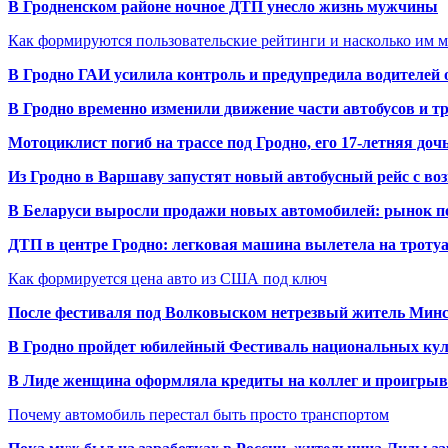
В Гродненском районе ночное ДТП унесло жизнь мужчины
Как формируются пользовательские рейтинги и насколько им 
В Гродно ГАИ усилила контроль и предупредила водителей 
В Гродно временно изменили движение части автобусов и тр
Мотоциклист погиб на трассе под Гродно, его 17-летняя доч
Из Гродно в Варшаву запустят новый автобусный рейс с в
В Беларуси выросли продажи новых автомобилей: рынок п
ДТП в центре Гродно: легковая машина вылетела на троту
Как формируется цена авто из США под ключ
После фестиваля под Волковыском нетрезвый житель Минс
В Гродно пройдет юбилейный Фестиваль национальных кул
В Лиде женщина оформляла кредиты на коллег и проигрыв
Почему автомобиль перестал быть просто транспортом