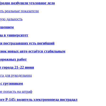
одно возбудили уголовное дело
ать реальные показатели
ную дальность
рушением
да в университет
ди пострадавших есть погибший
рынок новых авто остаётся стабильным
 дорожных работ
е города 21–22 июня
нга для рукодельниц
 с грузовиком
не попасть на штраф
ге Р-145: водитель электромопеда пострадал