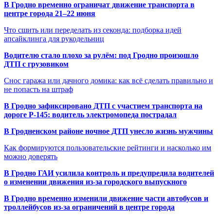
В Гродно временно ограничат движение транспорта в
центре города 21–22 июня
Что сшить или переделать из секонда: подборка идей
апсайклинга для рукодельниц
Водителю стало плохо за рулём: под Гродно произошло
ДТП с грузовиком
Снос гаража или дачного домика: как всё сделать правильно и
не попасть на штраф
В Гродно зафиксировано ДТП с участием транспорта на
дороге Р-145: водитель электромопеда пострадал
В Гродненском районе ночное ДТП унесло жизнь мужчины
Как формируются пользовательские рейтинги и насколько им
можно доверять
В Гродно ГАИ усилила контроль и предупредила водителей
о изменении движения из-за городского выпускного
В Гродно временно изменили движение части автобусов и
троллейбусов из-за ограничений в центре города