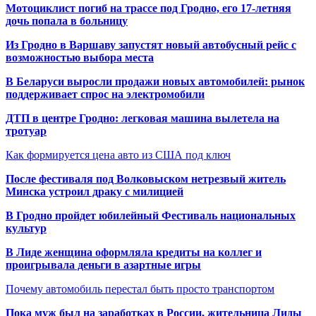
Мотоциклист погиб на трассе под Гродно, его 17-летняя
дочь попала в больницу
Из Гродно в Варшаву запустят новый автобусный рейс с
возможностью выбора места
В Беларуси выросли продажи новых автомобилей: рынок
поддерживает спрос на электромобили
ДТП в центре Гродно: легковая машина вылетела на
тротуар
Как формируется цена авто из США под ключ
После фестиваля под Волковыском нетрезвый житель
Минска устроил драку с милицией
В Гродно пройдет юбилейный Фестиваль национальных
культур
В Лиде женщина оформляла кредиты на коллег и
проигрывала деньги в азартные игры
Почему автомобиль перестал быть просто транспортом
Пока муж был на заработках в России, жительница Лиды