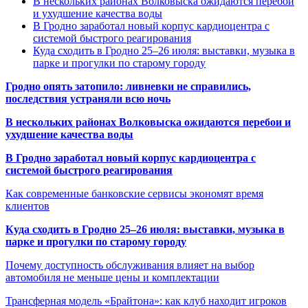
В нескольких районах Волковыска ожидаются перебои
и ухудшение качества воды
В Гродно заработал новый корпус кардиоцентра с
системой быстрого реагирования
Куда сходить в Гродно 25–26 июля: выставки, музыка в
парке и прогулки по старому городу
Гродно опять затопило: ливневки не справились,
последствия устраняли всю ночь
В нескольких районах Волковыска ожидаются перебои и
ухудшение качества воды
В Гродно заработал новый корпус кардиоцентра с
системой быстрого реагирования
Как современные банковские сервисы экономят время
клиентов
Куда сходить в Гродно 25–26 июля: выставки, музыка в
парке и прогулки по старому городу
Почему доступность обслуживания влияет на выбор
автомобиля не меньше цены и комплектации
Трансферная модель «Брайтона»: как клуб находит игроков