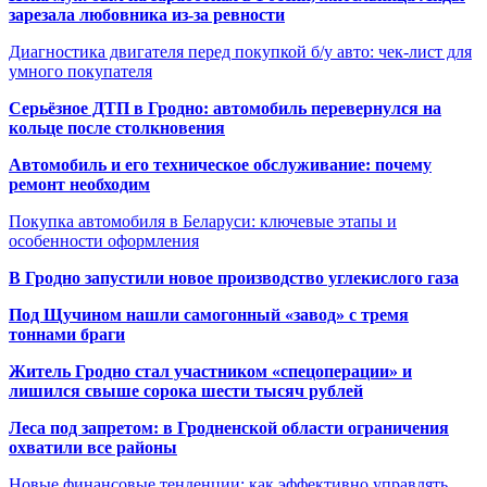
зарезала любовника из-за ревности
Диагностика двигателя перед покупкой б/у авто: чек-лист для
умного покупателя
Серьёзное ДТП в Гродно: автомобиль перевернулся на
кольце после столкновения
Автомобиль и его техническое обслуживание: почему
ремонт необходим
Покупка автомобиля в Беларуси: ключевые этапы и
особенности оформления
В Гродно запустили новое производство углекислого газа
Под Щучином нашли самогонный «завод» с тремя
тоннами браги
Житель Гродно стал участником «спецоперации» и
лишился свыше сорока шести тысяч рублей
Леса под запретом: в Гродненской области ограничения
охватили все районы
Новые финансовые тенденции: как эффективно управлять