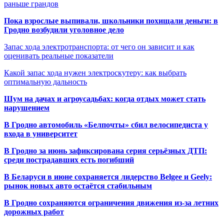
раньше грандов
Пока взрослые выпивали, школьники похищали деньги: в
Гродно возбудили уголовное дело
Запас хода электротранспорта: от чего он зависит и как
оценивать реальные показатели
Какой запас хода нужен электроскутеру: как выбрать
оптимальную дальность
Шум на дачах и агроусадьбах: когда отдых может стать
нарушением
В Гродно автомобиль «Белпочты» сбил велосипедиста у
входа в университет
В Гродно за июнь зафиксирована серия серьёзных ДТП:
среди пострадавших есть погибший
В Беларуси в июне сохраняется лидерство Belgee и Geely:
рынок новых авто остаётся стабильным
В Гродно сохраняются ограничения движения из-за летних
дорожных работ