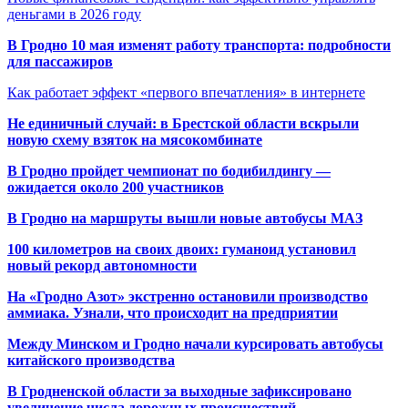
деньгами в 2026 году
В Гродно 10 мая изменят работу транспорта: подробности
для пассажиров
Как работает эффект «первого впечатления» в интернете
Не единичный случай: в Брестской области вскрыли
новую схему взяток на мясокомбинате
В Гродно пройдет чемпионат по бодибилдингу —
ожидается около 200 участников
В Гродно на маршруты вышли новые автобусы МАЗ
100 километров на своих двоих: гуманоид установил
новый рекорд автономности
На «Гродно Азот» экстренно остановили производство
аммиака. Узнали, что происходит на предприятии
Между Минском и Гродно начали курсировать автобусы
китайского производства
В Гродненской области за выходные зафиксировано
увеличение числа дорожных происшествий