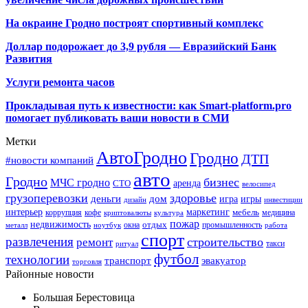
На окраине Гродно построят спортивный
комплекс
Доллар подорожает до 3,9 рубля — Евразийский Банк
Развития
Услуги ремонта часов
Прокладывая путь к известности: как Smart-platform.pro
помогает публиковать ваши новости в СМИ
Метки
АвтоГродно
Гродно
ДТП
#новости компаний
авто
Гродно
бизнес
МЧС гродно
аренда
СТО
велосипед
грузоперевозки
здоровье
деньги
дом
игра
игры
дизайн
инвестиции
интерьер
маркетинг
мебель
коррупция
кофе
медицина
криптовалюты
культура
пожар
недвижимость
отдых
окна
промышленность
металл
ноутбук
работа
спорт
развлечения
строительство
ремонт
такси
ритуал
футбол
технологии
транспорт
эвакуатор
торговля
Районные новости
Большая Берестовица