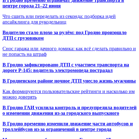
В Гродно временно ограничат движение транспорта в
центре города 21–22 июня
Что сшить или переделать из секонда: подборка идей
апсайклинга для рукодельниц
Водителю стало плохо за рулём: под Гродно произошло
ДТП с грузовиком
Снос гаража или дачного домика: как всё сделать правильно и
не попасть на штраф
В Гродно зафиксировано ДТП с участием транспорта на
дороге Р-145: водитель электромопеда пострадал
В Гродненском районе ночное ДТП унесло жизнь мужчины
Как формируются пользовательские рейтинги и насколько им
можно доверять
В Гродно ГАИ усилила контроль и предупредила водителей
о изменении движения из-за городского выпускного
В Гродно временно изменили движение части автобусов и
троллейбусов из-за ограничений в центре города