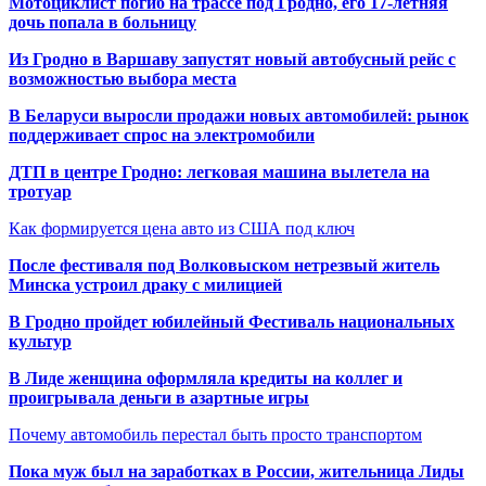
Мотоциклист погиб на трассе под Гродно, его 17-летняя
дочь попала в больницу
Из Гродно в Варшаву запустят новый автобусный рейс с
возможностью выбора места
В Беларуси выросли продажи новых автомобилей: рынок
поддерживает спрос на электромобили
ДТП в центре Гродно: легковая машина вылетела на
тротуар
Как формируется цена авто из США под ключ
После фестиваля под Волковыском нетрезвый житель
Минска устроил драку с милицией
В Гродно пройдет юбилейный Фестиваль национальных
культур
В Лиде женщина оформляла кредиты на коллег и
проигрывала деньги в азартные игры
Почему автомобиль перестал быть просто транспортом
Пока муж был на заработках в России, жительница Лиды