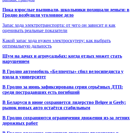
Пока взрослые выпивали, школьники похищали деньги: в
Гродно возбудили уголовное дело
Запас хода электротранспорта: от чего он зависит и как
оценивать реальные показатели
Какой запас хода нужен электроскутеру: как выбрать
оптимальную дальность
Шум на дачах и агроусадьбах: когда отдых может стать
нарушением
В Гродно автомобиль «Белпочты» сбил велосипедиста у
входа в университет
В Гродно за июнь зафиксирована серия серьёзных ДТП:
среди пострадавших есть погибший
В Беларуси в июне сохраняется лидерство Belgee и Geely:
рынок новых авто остаётся стабильным
В Гродно сохраняются ограничения движения из-за летних
дорожных работ