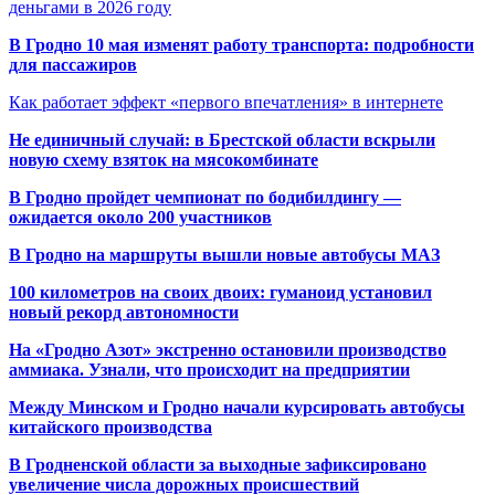
деньгами в 2026 году
В Гродно 10 мая изменят работу транспорта: подробности
для пассажиров
Как работает эффект «первого впечатления» в интернете
Не единичный случай: в Брестской области вскрыли
новую схему взяток на мясокомбинате
В Гродно пройдет чемпионат по бодибилдингу —
ожидается около 200 участников
В Гродно на маршруты вышли новые автобусы МАЗ
100 километров на своих двоих: гуманоид установил
новый рекорд автономности
На «Гродно Азот» экстренно остановили производство
аммиака. Узнали, что происходит на предприятии
Между Минском и Гродно начали курсировать автобусы
китайского производства
В Гродненской области за выходные зафиксировано
увеличение числа дорожных происшествий