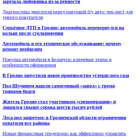
зарезала любовника из-за ревности
Диагностика двигателя перед покупкой б/у авто: чек-лист для
умного покупателя
Серьёзное ДТП в Гродно: автомобиль перевернулся на
кольце после столкновения
Автомобиль и его техническое обслуживание: почему
ремонт необходим
Покупка автомобиля в Беларуси: ключевые этапы и
особенности оформления
В Гродно запустили новое производство углекислого газа
Под Щучином нашли самогонный «завод» с тремя
тоннами браги
Житель Гродно стал участником «спецоперации» и
лишился свыше сорока шести тысяч рублей
Леса под запретом: в Гродненской области ограничения
охватили все районы
Новые финансовые тенденции: как эффективно управлять