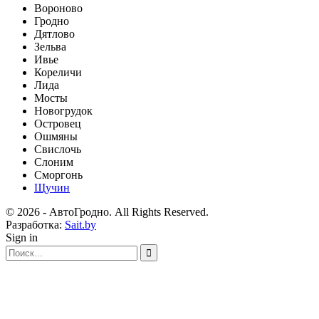
Вороново
Гродно
Дятлово
Зельва
Ивье
Кореличи
Лида
Мосты
Новогрудок
Островец
Ошмяны
Свислочь
Слоним
Сморгонь
Щучин
© 2026 - АвтоГродно. All Rights Reserved.
Разработка:
Sait.by
Sign in