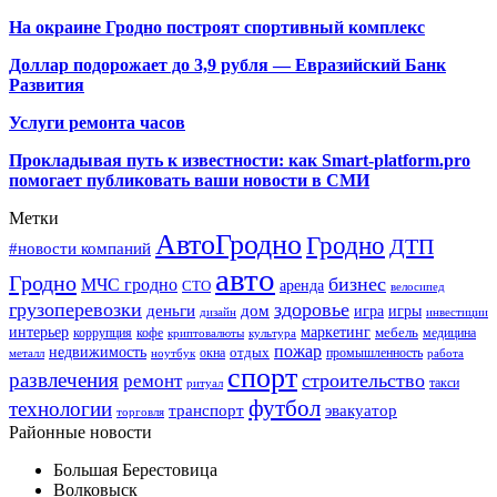
На окраине Гродно построят спортивный
комплекс
Доллар подорожает до 3,9 рубля — Евразийский Банк
Развития
Услуги ремонта часов
Прокладывая путь к известности: как Smart-platform.pro
помогает публиковать ваши новости в СМИ
Метки
АвтоГродно
Гродно
ДТП
#новости компаний
авто
Гродно
бизнес
МЧС гродно
аренда
СТО
велосипед
грузоперевозки
здоровье
деньги
дом
игра
игры
дизайн
инвестиции
интерьер
маркетинг
мебель
коррупция
кофе
медицина
криптовалюты
культура
пожар
недвижимость
отдых
окна
промышленность
металл
ноутбук
работа
спорт
развлечения
строительство
ремонт
такси
ритуал
футбол
технологии
транспорт
эвакуатор
торговля
Районные новости
Большая Берестовица
Волковыск