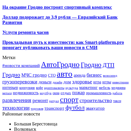
На окраине Гродно построят спортивный
комплекс
Доллар подорожает до 3,9 рубля — Евразийский Банк
Развития
Услуги ремонта часов
Прокладывая путь к известности: как Smart-platform.pro
помогает публиковать ваши новости в СМИ
Метки
АвтоГродно
Гродно
ДТП
#новости компаний
авто
Гродно
бизнес
МЧС гродно
аренда
СТО
велосипед
грузоперевозки
здоровье
деньги
дом
игра
игры
дизайн
инвестиции
интерьер
маркетинг
мебель
коррупция
кофе
медицина
криптовалюты
культура
пожар
недвижимость
отдых
окна
промышленность
металл
ноутбук
работа
спорт
развлечения
строительство
ремонт
такси
ритуал
футбол
технологии
транспорт
эвакуатор
торговля
Районные новости
Большая Берестовица
Волковыск