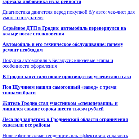
зарезала любовника из-за ревности
Диагностика двигателя перед покупкой б/у авто: чек-лист для
умного покупателя
Серьёзное ДТП в Гродно: автомобиль перевернулся на
кольце после столкновения
Автомобиль и его техническое обслуживание: почему
ремонт необходим
Покупка автомобиля в Беларуси: ключевые этапы и
особенности оформления
В Гродно запустили новое производство углекислого газа
Под Щучином нашли самогонный «завод» с тремя
тоннами браги
Житель Гродно стал участником «спецоперации» и
лишился свыше сорока шести тысяч рублей
Леса под запретом: в Гродненской области ограничения
охватили все районы
Новые финансовые тенденции: как эффективно управлять