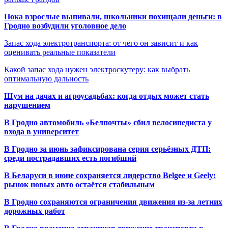
Пока взрослые выпивали, школьники похищали деньги: в
Гродно возбудили уголовное дело
Запас хода электротранспорта: от чего он зависит и как
оценивать реальные показатели
Какой запас хода нужен электроскутеру: как выбрать
оптимальную дальность
Шум на дачах и агроусадьбах: когда отдых может стать
нарушением
В Гродно автомобиль «Белпочты» сбил велосипедиста у
входа в университет
В Гродно за июнь зафиксирована серия серьёзных ДТП:
среди пострадавших есть погибший
В Беларуси в июне сохраняется лидерство Belgee и Geely:
рынок новых авто остаётся стабильным
В Гродно сохраняются ограничения движения из-за летних
дорожных работ