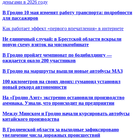
деньгами в 2026 году
В Гродно 10 мая изменят работу транспорта: подробности
для пассажиров
Как работает эффект «первого впечатления» в интернете
Не единичный случай: в Брестской области вскрыли
новую схему взяток на мясокомбинате
В Гродно пройдет чемпионат по бодибилдингу —
ожидается около 200 участников
В Гродно на маршруты вышли новые автобусы МАЗ
100 километров на своих двоих: гуманоид установил
новый рекорд автономности
На «Гродно Азот» экстренно остановили производство
аммиака. Узнали, что происходит на предприятии
Между Минском и Гродно начали курсировать автобусы
китайского производства
В Гродненской области за выходные зафиксировано
увеличение числа дорожных происшествий