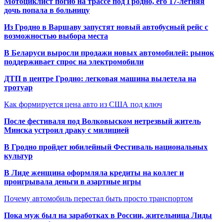
Мотоциклист погиб на трассе под Гродно, его 17-летняя
дочь попала в больницу
Из Гродно в Варшаву запустят новый автобусный рейс с
возможностью выбора места
В Беларуси выросли продажи новых автомобилей: рынок
поддерживает спрос на электромобили
ДТП в центре Гродно: легковая машина вылетела на
тротуар
Как формируется цена авто из США под ключ
После фестиваля под Волковыском нетрезвый житель
Минска устроил драку с милицией
В Гродно пройдет юбилейный Фестиваль национальных
культур
В Лиде женщина оформляла кредиты на коллег и
проигрывала деньги в азартные игры
Почему автомобиль перестал быть просто транспортом
Пока муж был на заработках в России, жительница Лиды