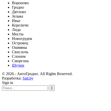
Вороново
Гродно
Дятлово
Зельва
Ивье
Кореличи
Лида
Мосты
Новогрудок
Островец
Ошмяны
Свислочь
Слоним
Сморгонь
Щучин
© 2026 - АвтоГродно. All Rights Reserved.
Разработка:
Sait.by
Sign in