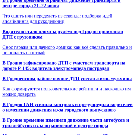
В Гродно временно ограничат движение транспорта в
центре города 21–22 июня
Что сшить или переделать из секонда: подборка идей
апсайклинга для рукодельниц
Водителю стало плохо за рулём: под Гродно произошло
ДТП с грузовиком
Снос гаража или дачного домика: как всё сделать правильно и
не попасть на штраф
В Гродно зафиксировано ДТП с участием транспорта на
дороге Р-145: водитель электромопеда пострадал
В Гродненском районе ночное ДТП унесло жизнь мужчины
Как формируются пользовательские рейтинги и насколько им
можно доверять
В Гродно ГАИ усилила контроль и предупредила водителей
о изменении движения из-за городского выпускного
В Гродно временно изменили движение части автобусов и
троллейбусов из-за ограничений в центре города