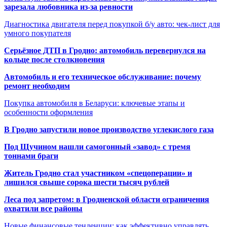
зарезала любовника из-за ревности
Диагностика двигателя перед покупкой б/у авто: чек-лист для
умного покупателя
Серьёзное ДТП в Гродно: автомобиль перевернулся на
кольце после столкновения
Автомобиль и его техническое обслуживание: почему
ремонт необходим
Покупка автомобиля в Беларуси: ключевые этапы и
особенности оформления
В Гродно запустили новое производство углекислого газа
Под Щучином нашли самогонный «завод» с тремя
тоннами браги
Житель Гродно стал участником «спецоперации» и
лишился свыше сорока шести тысяч рублей
Леса под запретом: в Гродненской области ограничения
охватили все районы
Новые финансовые тенденции: как эффективно управлять