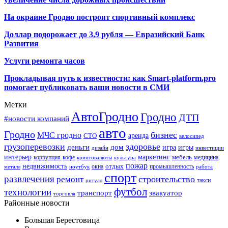
На окраине Гродно построят спортивный
комплекс
Доллар подорожает до 3,9 рубля — Евразийский Банк
Развития
Услуги ремонта часов
Прокладывая путь к известности: как Smart-platform.pro
помогает публиковать ваши новости в СМИ
Метки
АвтоГродно
Гродно
ДТП
#новости компаний
авто
Гродно
бизнес
МЧС гродно
аренда
СТО
велосипед
грузоперевозки
здоровье
деньги
дом
игра
игры
дизайн
инвестиции
интерьер
маркетинг
мебель
коррупция
кофе
медицина
криптовалюты
культура
пожар
недвижимость
отдых
окна
промышленность
металл
ноутбук
работа
спорт
развлечения
строительство
ремонт
такси
ритуал
футбол
технологии
транспорт
эвакуатор
торговля
Районные новости
Большая Берестовица