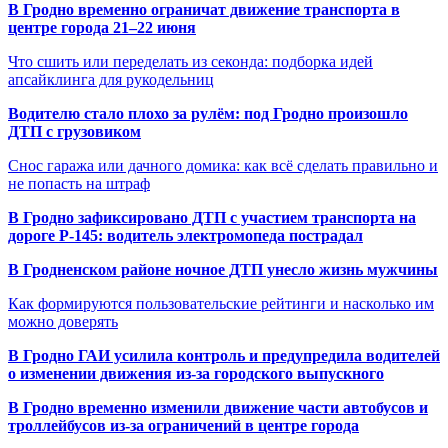
В Гродно временно ограничат движение транспорта в
центре города 21–22 июня
Что сшить или переделать из секонда: подборка идей
апсайклинга для рукодельниц
Водителю стало плохо за рулём: под Гродно произошло
ДТП с грузовиком
Снос гаража или дачного домика: как всё сделать правильно и
не попасть на штраф
В Гродно зафиксировано ДТП с участием транспорта на
дороге Р-145: водитель электромопеда пострадал
В Гродненском районе ночное ДТП унесло жизнь мужчины
Как формируются пользовательские рейтинги и насколько им
можно доверять
В Гродно ГАИ усилила контроль и предупредила водителей
о изменении движения из-за городского выпускного
В Гродно временно изменили движение части автобусов и
троллейбусов из-за ограничений в центре города