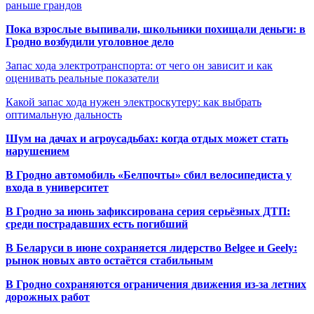
раньше грандов
Пока взрослые выпивали, школьники похищали деньги: в
Гродно возбудили уголовное дело
Запас хода электротранспорта: от чего он зависит и как
оценивать реальные показатели
Какой запас хода нужен электроскутеру: как выбрать
оптимальную дальность
Шум на дачах и агроусадьбах: когда отдых может стать
нарушением
В Гродно автомобиль «Белпочты» сбил велосипедиста у
входа в университет
В Гродно за июнь зафиксирована серия серьёзных ДТП:
среди пострадавших есть погибший
В Беларуси в июне сохраняется лидерство Belgee и Geely:
рынок новых авто остаётся стабильным
В Гродно сохраняются ограничения движения из-за летних
дорожных работ