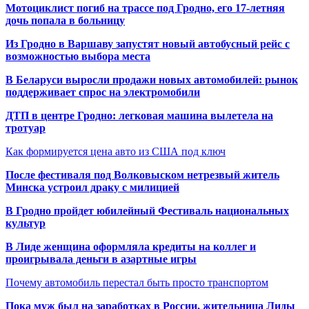
Мотоциклист погиб на трассе под Гродно, его 17-летняя
дочь попала в больницу
Из Гродно в Варшаву запустят новый автобусный рейс с
возможностью выбора места
В Беларуси выросли продажи новых автомобилей: рынок
поддерживает спрос на электромобили
ДТП в центре Гродно: легковая машина вылетела на
тротуар
Как формируется цена авто из США под ключ
После фестиваля под Волковыском нетрезвый житель
Минска устроил драку с милицией
В Гродно пройдет юбилейный Фестиваль национальных
культур
В Лиде женщина оформляла кредиты на коллег и
проигрывала деньги в азартные игры
Почему автомобиль перестал быть просто транспортом
Пока муж был на заработках в России, жительница Лиды