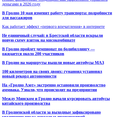
деньгами в 2026 году
В Гродно 10 мая изменят работу транспорта: подробности
для пассажиров
Как работает эффект «первого впечатления» в интернете
Не единичный случай: в Брестской области вскрыли
новую схему взяток на мясокомбинате
В Гродно пройдет чемпионат по бодибилдингу —
ожидается около 200 участников
В Гродно на маршруты вышли новые автобусы МАЗ
100 километров на своих двоих: гуманоид установил
новый рекорд автономности
На «Гродно Азот» экстренно остановили производство
аммиака. Узнали, что происходит на предприятии
Между Минском и Гродно начали курсировать автобусы
китайского производства
В Гродненской области за выходные зафиксировано
увеличение числа дорожных происшествий