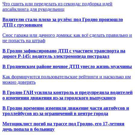
Что сшить или переделать из секонда: подборка идей
апсайклинга для рукодельниц
Водителю стало плохо за рулём: под Гродно произошло
ДТП с грузовиком
Снос гаража или дачного домика: как всё сделать правильно и
не попасть на штраф
В Гродно зафиксировано ДТП с участием транспорта на
дороге Р-145: водитель электромопеда пострадал
В Гродненском районе ночное ДТП унесло жизнь мужчины
Как формируются пользовательские рейтинги и насколько им
можно доверять
В Гродно ГАИ усилила контроль и предупредила водителей
о изменении движения из-за городского выпускного
В Гродно временно изменили движение части автобусов и
троллейбусов из-за ограничений в центре города
Мотоциклист погиб на трассе под Гродно, его 17-летняя
дочь попала в больницу