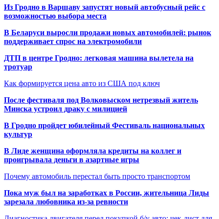
Из Гродно в Варшаву запустят новый автобусный рейс с
возможностью выбора места
В Беларуси выросли продажи новых автомобилей: рынок
поддерживает спрос на электромобили
ДТП в центре Гродно: легковая машина вылетела на
тротуар
Как формируется цена авто из США под ключ
После фестиваля под Волковыском нетрезвый житель
Минска устроил драку с милицией
В Гродно пройдет юбилейный Фестиваль национальных
культур
В Лиде женщина оформляла кредиты на коллег и
проигрывала деньги в азартные игры
Почему автомобиль перестал быть просто транспортом
Пока муж был на заработках в России, жительница Лиды
зарезала любовника из-за ревности
Диагностика двигателя перед покупкой б/у авто: чек-лист для