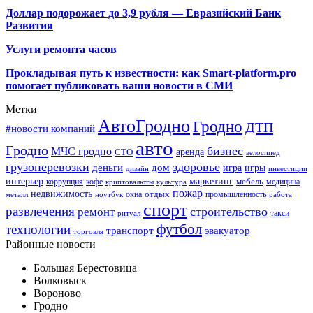
Доллар подорожает до 3,9 рубля — Евразийский Банк
Развития
Услуги ремонта часов
Прокладывая путь к известности: как Smart-platform.pro
помогает публиковать ваши новости в СМИ
Метки
АвтоГродно
Гродно
ДТП
#новости компаний
авто
Гродно
бизнес
МЧС гродно
аренда
СТО
велосипед
грузоперевозки
здоровье
деньги
дом
игра
игры
дизайн
инвестиции
интерьер
маркетинг
мебель
коррупция
кофе
медицина
криптовалюты
культура
пожар
недвижимость
отдых
окна
промышленность
металл
ноутбук
работа
спорт
развлечения
строительство
ремонт
такси
ритуал
футбол
технологии
транспорт
эвакуатор
торговля
Районные новости
Большая Берестовица
Волковыск
Вороново
Гродно