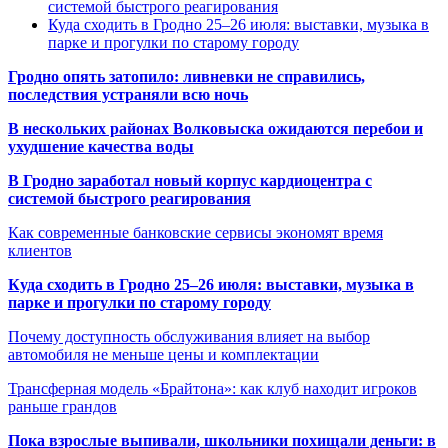
системой быстрого реагирования
Куда сходить в Гродно 25–26 июля: выставки, музыка в
парке и прогулки по старому городу
Гродно опять затопило: ливневки не справились,
последствия устраняли всю ночь
В нескольких районах Волковыска ожидаются перебои и
ухудшение качества воды
В Гродно заработал новый корпус кардиоцентра с
системой быстрого реагирования
Как современные банковские сервисы экономят время
клиентов
Куда сходить в Гродно 25–26 июля: выставки, музыка в
парке и прогулки по старому городу
Почему доступность обслуживания влияет на выбор
автомобиля не меньше цены и комплектации
Трансферная модель «Брайтона»: как клуб находит игроков
раньше грандов
Пока взрослые выпивали, школьники похищали деньги: в