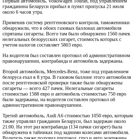
Первый автомобиль, Volkswagen Touran, под управлением
гражданина Беларуси прибыл в пункт пропуска 21 июля
около 6 часов утра.
Применив систему рентгеновского контроля, таможенники
обнаружили, что в обоих газовых баллонах автомобиля
спрятаны сигареты. Всего там было обнаружено 1560 пачек
нелегальных белорусских сигарет, стоимость которых с
учетом налогов составляет 5803 евро.
На водителя был составлен протокол об административном
правонарушении, контрабанда и автомобиль задержаны.
Второй автомобиль, Mercedes-Benz, тоже под управлением
белоруса ехал в 8 утра. В газовом баллоне этого автомобиля
после рентгеновской проверки также были обнаружены
сигареты — всего 427 пачек. Нелегальные сигареты
стоимостью 1588 евро и автомобиль стоимостью 750 евро
были задержаны, на водителя составлен протокол об
административном правонарушении.
Третий автомобиль, Audi A6 стоимостью 1050 евро, которым
также управлял гражданин Беларуси, был задержан около
21:00. На этот раз контрабанда (134 пачки сигарет) была
обнаружена в тайниках под задними колесами автомобиля.
Водитель также получил протокол, груз и авто задержаны.