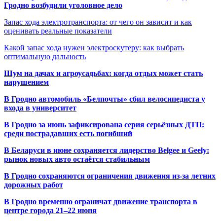
Гродно возбудили уголовное дело
Запас хода электротранспорта: от чего он зависит и как
оценивать реальные показатели
Какой запас хода нужен электроскутеру: как выбрать
оптимальную дальность
Шум на дачах и агроусадьбах: когда отдых может стать
нарушением
В Гродно автомобиль «Белпочты» сбил велосипедиста у
входа в университет
В Гродно за июнь зафиксирована серия серьёзных ДТП:
среди пострадавших есть погибший
В Беларуси в июне сохраняется лидерство Belgee и Geely:
рынок новых авто остаётся стабильным
В Гродно сохраняются ограничения движения из-за летних
дорожных работ
В Гродно временно ограничат движение транспорта в
центре города 21–22 июня