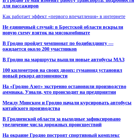
В Гродно 10 мая изменят работу транспорта: подробности
для пассажиров
Как работает эффект «первого впечатления» в интернете
Не единичный случай: в Брестской области вскрыли
новую схему взяток на мясокомбинате
В Гродно пройдет чемпионат по бодибилдингу —
ожидается около 200 участников
В Гродно на маршруты вышли новые автобусы МАЗ
100 километров на своих двоих: гуманоид установил
новый рекорд автономности
На «Гродно Азот» экстренно остановили производство
аммиака. Узнали, что происходит на предприятии
Между Минском и Гродно начали курсировать автобусы
китайского производства
В Гродненской области за выходные зафиксировано
увеличение числа дорожных происшествий
На окраине Гродно построят спортивный
комплекс