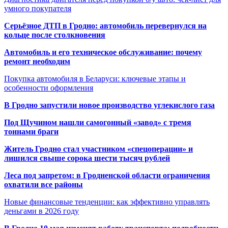
умного покупателя
Серьёзное ДТП в Гродно: автомобиль перевернулся на
кольце после столкновения
Автомобиль и его техническое обслуживание: почему
ремонт необходим
Покупка автомобиля в Беларуси: ключевые этапы и
особенности оформления
В Гродно запустили новое производство углекислого газа
Под Щучином нашли самогонный «завод» с тремя
тоннами браги
Житель Гродно стал участником «спецоперации» и
лишился свыше сорока шести тысяч рублей
Леса под запретом: в Гродненской области ограничения
охватили все районы
Новые финансовые тенденции: как эффективно управлять
деньгами в 2026 году