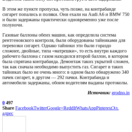
В этом же пункте пропуска, чуть позже, на контрабанде
сигарет попались и поляки. Они ехали на Audi A6 и BMW 750
и были задержаны практически одновременно уже после
полуночи.
Газовые баллоны обеих машин, как определила система
рентгеновского контроля, были оборудованы тайниками для
перевозки сигарет. Однако тайники эти были гораздо
сложнее, двойные, типа «матрешки», то есть внутри каждого
рабочего баллона с газом находился второй баллон, в котором
была спрятана контрабанда. Демонтаж таких укрытий сложен,
так как сначала необходимо выпустить газ. Сигарет в таких
тайниках было не очень много: в одном было обнаружено 340
пачек сигарет, в другом — 292 пачки. Контрабанда и
автомобили задержаны, обоим водителям выданы протоколы.
Источник:
grodno.in
0
497
Share
Facebook
Twitter
Google+
ReddIt
WhatsApp
Pinterest
Эл.
адрес