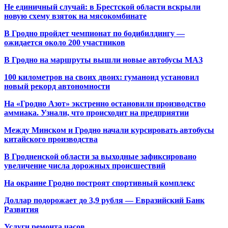
Не единичный случай: в Брестской области вскрыли
новую схему взяток на мясокомбинате
В Гродно пройдет чемпионат по бодибилдингу —
ожидается около 200 участников
В Гродно на маршруты вышли новые автобусы МАЗ
100 километров на своих двоих: гуманоид установил
новый рекорд автономности
На «Гродно Азот» экстренно остановили производство
аммиака. Узнали, что происходит на предприятии
Между Минском и Гродно начали курсировать автобусы
китайского производства
В Гродненской области за выходные зафиксировано
увеличение числа дорожных происшествий
На окраине Гродно построят спортивный
комплекс
Доллар подорожает до 3,9 рубля — Евразийский Банк
Развития
Услуги ремонта часов