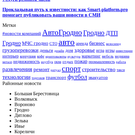
Прокладывая путь к известности: как Smart-platform.pro
помогает публиковать ваши новости в СМИ
Метки
АвтоГродно
Гродно
ДТП
#новости компаний
авто
Гродно
бизнес
МЧС гродно
аренда
СТО
велосипед
грузоперевозки
здоровье
деньги
дом
игра
игры
дизайн
инвестиции
интерьер
маркетинг
мебель
коррупция
кофе
медицина
криптовалюты
культура
пожар
недвижимость
отдых
окна
промышленность
металл
ноутбук
работа
спорт
развлечения
строительство
ремонт
такси
ритуал
футбол
технологии
транспорт
эвакуатор
торговля
Районные новости
Большая Берестовица
Волковыск
Вороново
Гродно
Дятлово
Зельва
Ивье
Кореличи