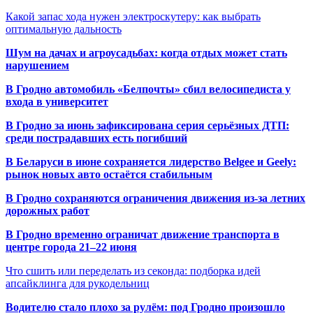
Какой запас хода нужен электроскутеру: как выбрать
оптимальную дальность
Шум на дачах и агроусадьбах: когда отдых может стать
нарушением
В Гродно автомобиль «Белпочты» сбил велосипедиста у
входа в университет
В Гродно за июнь зафиксирована серия серьёзных ДТП:
среди пострадавших есть погибший
В Беларуси в июне сохраняется лидерство Belgee и Geely:
рынок новых авто остаётся стабильным
В Гродно сохраняются ограничения движения из-за летних
дорожных работ
В Гродно временно ограничат движение транспорта в
центре города 21–22 июня
Что сшить или переделать из секонда: подборка идей
апсайклинга для рукодельниц
Водителю стало плохо за рулём: под Гродно произошло