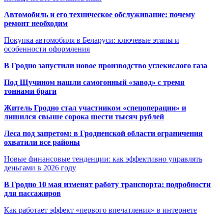
Автомобиль и его техническое обслуживание: почему
ремонт необходим
Покупка автомобиля в Беларуси: ключевые этапы и
особенности оформления
В Гродно запустили новое производство углекислого газа
Под Щучином нашли самогонный «завод» с тремя
тоннами браги
Житель Гродно стал участником «спецоперации» и
лишился свыше сорока шести тысяч рублей
Леса под запретом: в Гродненской области ограничения
охватили все районы
Новые финансовые тенденции: как эффективно управлять
деньгами в 2026 году
В Гродно 10 мая изменят работу транспорта: подробности
для пассажиров
Как работает эффект «первого впечатления» в интернете