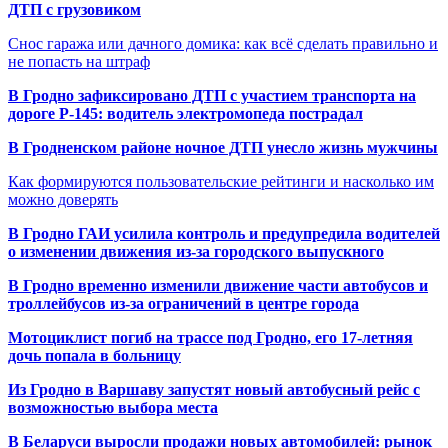
ДТП с грузовиком
Снос гаража или дачного домика: как всё сделать правильно и
не попасть на штраф
В Гродно зафиксировано ДТП с участием транспорта на
дороге Р-145: водитель электромопеда пострадал
В Гродненском районе ночное ДТП унесло жизнь мужчины
Как формируются пользовательские рейтинги и насколько им
можно доверять
В Гродно ГАИ усилила контроль и предупредила водителей
о изменении движения из-за городского выпускного
В Гродно временно изменили движение части автобусов и
троллейбусов из-за ограничений в центре города
Мотоциклист погиб на трассе под Гродно, его 17-летняя
дочь попала в больницу
Из Гродно в Варшаву запустят новый автобусный рейс с
возможностью выбора места
В Беларуси выросли продажи новых автомобилей: рынок