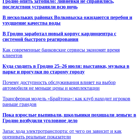
Гродно опять затопило: ливневки не справились,
последствия устраняли всю ночь
В нескольких районах Волковыска ожидаются перебои и
ухудшение качества воды
В Гродно заработал новый корпус кардиоцентра с
системой быстрого реагирования
Как современные банковские сервисы экономят время
клиентов
Куда сходить в Гродно 25–26 июля: выставки, музыка в
парке и прогулки по старому городу
Почему доступность обслуживания влияет на выбор
автомобиля не меньше цены и комплектации
Трансферная модель «Брайтона»: как клуб находит игроков
раньше грандов
Пока взрослые выпивали, школьники похищали деньги: в
Гродно возбудили уголовное дело
Запас хода электротранспорта: от чего он зависит и как
оценивать реальные показатели