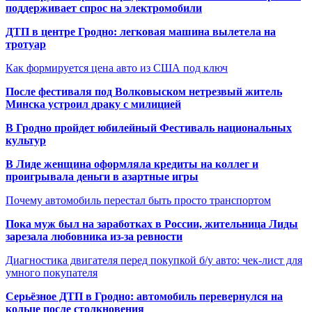
поддерживает спрос на электромобили
ДТП в центре Гродно: легковая машина вылетела на
тротуар
Как формируется цена авто из США под ключ
После фестиваля под Волковыском нетрезвый житель
Минска устроил драку с милицией
В Гродно пройдет юбилейный Фестиваль национальных
культур
В Лиде женщина оформляла кредиты на коллег и
проигрывала деньги в азартные игры
Почему автомобиль перестал быть просто транспортом
Пока муж был на заработках в России, жительница Лиды
зарезала любовника из-за ревности
Диагностика двигателя перед покупкой б/у авто: чек-лист для
умного покупателя
Серьёзное ДТП в Гродно: автомобиль перевернулся на
кольце после столкновения