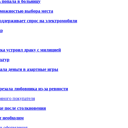
ь попала в больницу
озможностью выбора места
оддерживает спрос на электромобили
ар
ка устроил драку с милицией
ьтур
ала деньги в азартные игры
резала любовника из-за ревности
умного покупателя
це после столкновения
т необходим
ти оформления