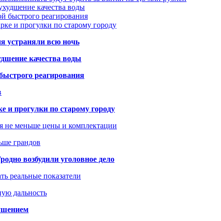
ухудшение качества воды
ой быстрого реагирования
арке и прогулки по старому городу
ия устраняли всю ночь
удшение качества воды
 быстрого реагирования
в
ке и прогулки по старому городу
я не меньше цены и комплектации
ьше грандов
одно возбудили уголовное дело
ать реальные показатели
ную дальность
рушением