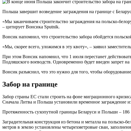
Польша завершит возведение заграждения на границе с Белар
«Мы заканчиваем строительство заграждения на польско-белор
– цитирует Вонсика Sputnik.
Вонсик напомнил, что строительство забора обойдется польск
«Мы, скорее всего, уложимся в эту квоту», – заявил заместител
При этом Вонсик напомнил, что 1 июля перестанет действоват
Подляшского воеводств. Одновременно будет введен запрет на
Вонсик разъяснил, что это нужно для того, чтобы оборудовани
Забор на границе
Забор страны ЕС стали строить на фоне миграционного кризиса
Сначала Литва и Польша установили временное заграждение из
Протяженность сухопутной границы Беларуси и Польши – 186 
Заградительная конструкция из бетона и металла на польско-б
метров в землю установлены четырехметровые сваи, заполненн