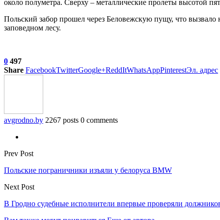
около полуметра. Сверху – металлические пролеты высотой пят
Польский забор прошел через Беловежскую пущу, что вызвало 
заповедном лесу.
0
497
Share
Facebook
Twitter
Google+
ReddIt
WhatsApp
Pinterest
Эл. адрес
avgrodno.by
2267 posts
0 comments
Prev Post
Польские пограничники изъяли у белоруса BMW
Next Post
В Гродно судебные исполнители впервые проверяли должников