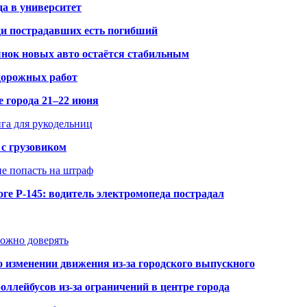
да в университет
ди пострадавших есть погибший
рынок новых авто остаётся стабильным
 дорожных работ
е города 21–22 июня
нга для рукодельниц
 с грузовиком
не попасть на штраф
ге Р-145: водитель электромопеда пострадал
можно доверять
о изменении движения из-за городского выпускного
оллейбусов из-за ограничений в центре города