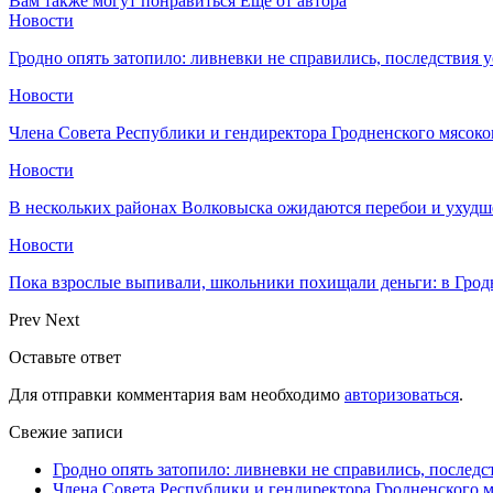
Вам также могут понравиться
Еще от автора
Новости
Гродно опять затопило: ливневки не справились, последствия 
Новости
Члена Совета Республики и гендиректора Гродненского мясоко
Новости
В нескольких районах Волковыска ожидаются перебои и ухудш
Новости
Пока взрослые выпивали, школьники похищали деньги: в Грод
Prev
Next
Оставьте ответ
Для отправки комментария вам необходимо
авторизоваться
.
Свежие записи
Гродно опять затопило: ливневки не справились, последс
Члена Совета Республики и гендиректора Гродненского мя