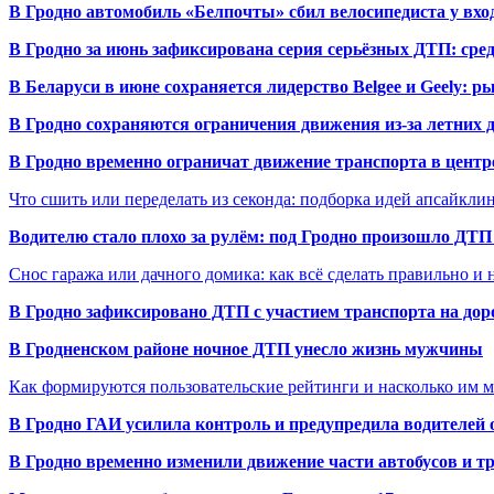
В Гродно автомобиль «Белпочты» сбил велосипедиста у вхо
В Гродно за июнь зафиксирована серия серьёзных ДТП: сре
В Беларуси в июне сохраняется лидерство Belgee и Geely: 
В Гродно сохраняются ограничения движения из-за летних
В Гродно временно ограничат движение транспорта в центр
Что сшить или переделать из секонда: подборка идей апсайкли
Водителю стало плохо за рулём: под Гродно произошло ДТП
Снос гаража или дачного домика: как всё сделать правильно и 
В Гродно зафиксировано ДТП с участием транспорта на доро
В Гродненском районе ночное ДТП унесло жизнь мужчины
Как формируются пользовательские рейтинги и насколько им 
В Гродно ГАИ усилила контроль и предупредила водителей 
В Гродно временно изменили движение части автобусов и тр