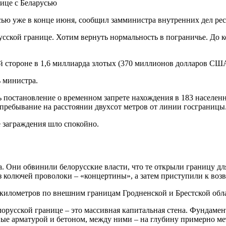
усью уже в конце июня, сообщил замминистра внутренних дел р
усской границе. Хотим вернуть нормальность в пограничье. До 
ой стороне в 1,6 миллиарда злотых (370 миллионов долларов СШ
ь министра.
ь постановление о временном запрете нахождения в 183 населе
 пребывание на расстоянии двухсот метров от линии госграницы
е заграждения шло спокойно.
. Они обвинили белорусские власти, что те открыли границу дл
 колючей проволоки – «концертины», а затем приступили к воз
километров по внешним границам Гродненской и Брестской обла
елорусской границе – это массивная капитальная стена. Фундаме
ые арматурой и бетоном, между ними – на глубину примерно ме