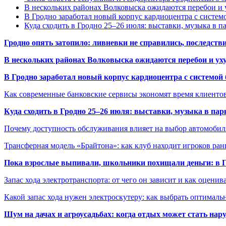
В нескольких районах Волковыска ожидаются перебои и 
В Гродно заработал новый корпус кардиоцентра с систем
Куда сходить в Гродно 25–26 июля: выставки, музыка в п
Гродно опять затопило: ливневки не справились, последств
В нескольких районах Волковыска ожидаются перебои и ух
В Гродно заработал новый корпус кардиоцентра с системой
Как современные банковские сервисы экономят время клиенто
Куда сходить в Гродно 25–26 июля: выставки, музыка в пар
Почему доступность обслуживания влияет на выбор автомобил
Трансферная модель «Брайтона»: как клуб находит игроков ран
Пока взрослые выпивали, школьники похищали деньги: в Гр
Запас хода электротранспорта: от чего он зависит и как оценив
Какой запас хода нужен электроскутеру: как выбрать оптималь
Шум на дачах и агроусадьбах: когда отдых может стать на