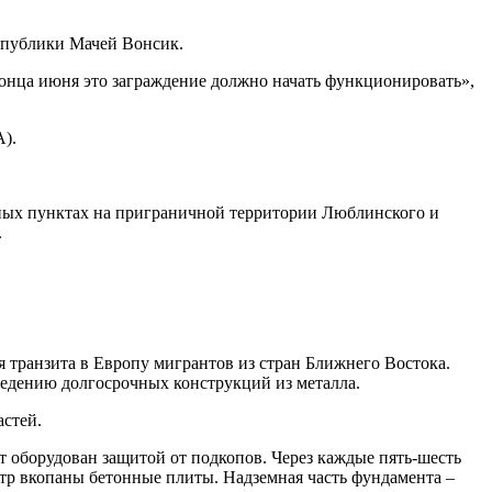
еспублики Мачей Вонсик.
конца июня это заграждение должно начать функционировать»,
А).
нных пунктах на приграничной территории Люблинского и
.
я транзита в Европу мигрантов из стран Ближнего Востока.
ведению долгосрочных конструкций из металла.
стей.
нт оборудован защитой от подкопов. Через каждые пять-шесть
тр вкопаны бетонные плиты. Надземная часть фундамента –