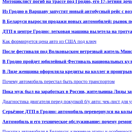
Мотоциклист погиб на трассе под Гродно, его 17-летняя доч
Из Гродно в Варшаву запустят новый автобусный рейс с в
В Беларуси выросли продажи новых автомобилей: рынок п
ДТП в центре Гродно: легковая машина вылетела на троту
Как формируется цена авто из США под ключ
После фестиваля под Волковыском нетрезвый житель Минс
В Гродно пройдет юбилейный Фестиваль национальных кул
В Лиде женщина оформляла кредиты на коллег и проигрыв
Почему автомобиль перестал быть просто транспортом
Пока муж был на заработках в России, жительница Лиды за
Диагностика двигателя перед покупкой б/у авто: чек-лист для 
Серьёзное ДТП в Гродно: автомобиль перевернулся на коль
Автомобиль и его техническое обслуживание: почему ремон
Покупка автомобиля в Беларуси: ключевые этапы и особеннос