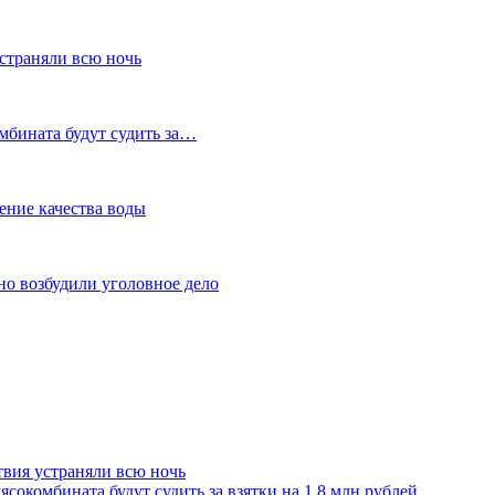
устраняли всю ночь
мбината будут судить за…
ение качества воды
но возбудили уголовное дело
твия устраняли всю ночь
сокомбината будут судить за взятки на 1,8 млн рублей