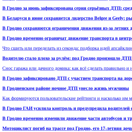
В Гродно за июнь зафиксирована серия серьёзных ДТП: сре
В Беларуси в июне сохраняется лидерство Belgee и Geely: 
В Гродно сохраняются ограничения движения из-за летних
В Гродно временно ограничат движение транспорта в центр
Что сшить или переделать из секонда: подборка идей апсайкли
Водителю стало плохо за рулём: под Гродно произошло ДТП
Снос гаража или дачного домика: как всё сделать правильно и 
В Гродно зафиксировано ДТП с участием транспорта на доро
В Гродненском районе ночное ДТП унесло жизнь мужчины
Как формируются пользовательские рейтинги и насколько им 
В Гродно ГАИ усилила контроль и предупредила водителей 
В Гродно временно изменили движение части автобусов и тр
Мотоциклист погиб на трассе под Гродно, его 17-летняя доч