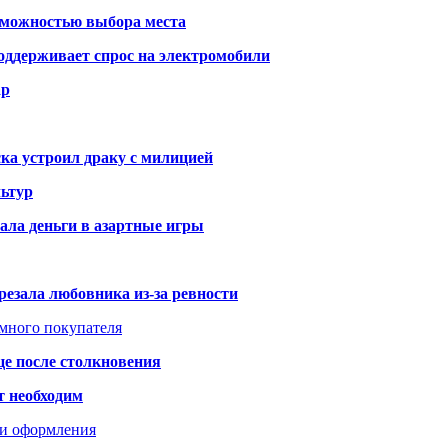
озможностью выбора места
оддерживает спрос на электромобили
ар
ка устроил драку с милицией
ьтур
ала деньги в азартные игры
резала любовника из-за ревности
умного покупателя
це после столкновения
т необходим
ти оформления