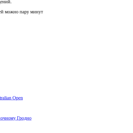
дений.
ralian Open
 ночному Гродно