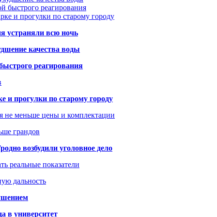
ой быстрого реагирования
арке и прогулки по старому городу
ия устраняли всю ночь
удшение качества воды
 быстрого реагирования
в
ке и прогулки по старому городу
я не меньше цены и комплектации
ьше грандов
одно возбудили уголовное дело
ать реальные показатели
ную дальность
рушением
да в университет