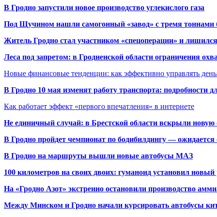
В Гродно запустили новое производство углекислого газа
Под Щучином нашли самогонный «завод» с тремя тоннами 
Житель Гродно стал участником «спецоперации» и лишилс
Леса под запретом: в Гродненской области ограничения охв
Новые финансовые тенденции: как эффективно управлять день
В Гродно 10 мая изменят работу транспорта: подробности д
Как работает эффект «первого впечатления» в интернете
Не единичный случай: в Брестской области вскрыли новую 
В Гродно пройдет чемпионат по бодибилдингу — ожидается 
В Гродно на маршруты вышли новые автобусы МАЗ
100 километров на своих двоих: гуманоид установил новый
На «Гродно Азот» экстренно остановили производство амми
Между Минском и Гродно начали курсировать автобусы кит