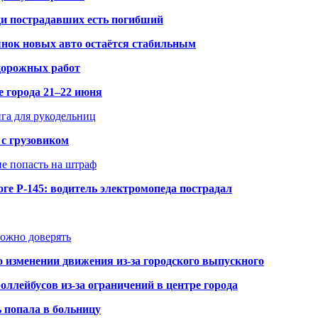
ди пострадавших есть погибший
рынок новых авто остаётся стабильным
 дорожных работ
е города 21–22 июня
нга для рукодельниц
 с грузовиком
не попасть на штраф
ге Р-145: водитель электромопеда пострадал
можно доверять
о изменении движения из-за городского выпускного
оллейбусов из-за ограничений в центре города
ь попала в больницу