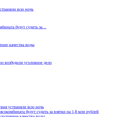
устраняли всю ночь
мбината будут судить за…
ение качества воды
но возбудили уголовное дело
твия устраняли всю ночь
сокомбината будут судить за взятки на 1,8 млн рублей
ухудшение качества воды