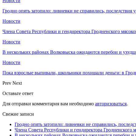
Новости
Гродно опять затопило: ливневки не справились, последствия 
Новости
Члена Совета Республики и гендиректора Гродненского мясоко
Новости
В нескольких районах Волковыска ожидаются перебои и ухудш
Новости
Пока взрослые выпивали, школьники похищали деньги: в Грод
Prev
Next
Оставьте ответ
Для отправки комментария вам необходимо
авторизоваться
.
Свежие записи
Гродно опять затопило: ливневки не справились, последс
Члена Совета Республики и гендиректора Гродненского мя
В нескольких районах Волковыска ожидаются перебои и 