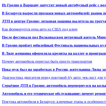
Из Гродно в Варшаву запустят новый автобусный рейс с в
В Беларуси выросли продажи новых автомобилей: рынок п
ДТП в центре Гродно: легковая машина вылетела на троту
Как формируется цена авто из США под ключ
После фестиваля под Волковыском нетрезвый житель Минс
В Гродно пройдет юбилейный Фестиваль национальных кул
В Лиде женщина оформляла кредиты на коллег и проигрыв
Почему автомобиль перестал быть просто транспортом
Пока муж был на заработках в России, жительница Лиды за
Диагностика двигателя перед покупкой б/у авто: чек-лист для 
Серьёзное ДТП в Гродно: автомобиль перевернулся на коль
Автомобиль и его техническое обслуживание: почему ремон
Покупка автомобиля в Беларуси: ключевые этапы и особеннос