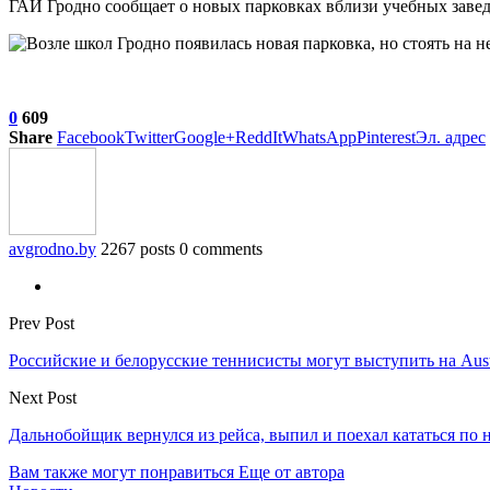
ГАИ Гродно сообщает о новых парковках вблизи учебных заве
0
609
Share
Facebook
Twitter
Google+
ReddIt
WhatsApp
Pinterest
Эл. адрес
avgrodno.by
2267 posts
0 comments
Prev Post
Российские и белорусские теннисисты могут выступить на Aust
Next Post
Дальнобойщик вернулся из рейса, выпил и поехал кататься по
Вам также могут понравиться
Еще от автора