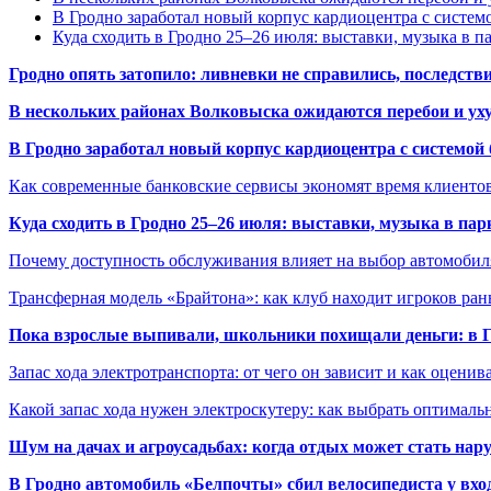
В Гродно заработал новый корпус кардиоцентра с систем
Куда сходить в Гродно 25–26 июля: выставки, музыка в п
Гродно опять затопило: ливневки не справились, последств
В нескольких районах Волковыска ожидаются перебои и ух
В Гродно заработал новый корпус кардиоцентра с системой
Как современные банковские сервисы экономят время клиенто
Куда сходить в Гродно 25–26 июля: выставки, музыка в пар
Почему доступность обслуживания влияет на выбор автомобил
Трансферная модель «Брайтона»: как клуб находит игроков ран
Пока взрослые выпивали, школьники похищали деньги: в Гр
Запас хода электротранспорта: от чего он зависит и как оценив
Какой запас хода нужен электроскутеру: как выбрать оптималь
Шум на дачах и агроусадьбах: когда отдых может стать на
В Гродно автомобиль «Белпочты» сбил велосипедиста у вхо