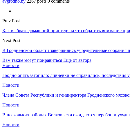
avgrodno.by
2267 posts
0 comments
Prev Post
Как выбрать домашний принтер: на что обратить внимание пр
Next Post
В Гродненской области завершились учредительные собрания п
Вам также могут понравиться
Еще от автора
Новости
Гродно опять затопило: ливневки не справились, последствия 
Новости
Члена Совета Республики и гендиректора Гродненского мясоко
Новости
В нескольких районах Волковыска ожидаются перебои и ухудш
Новости