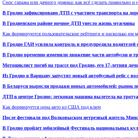
Снос гаража или дачного домика: как всё сделать правильно и 
В Гродно зафиксировано ДТП с участием транспорта на доро
В Гродненском районе ночное ДТП унесло жизнь мужчины
Как формируются пользовательские рейтинги и насколько им 
В Гродно ГАИ усилила контроль и предупредила водителей 
В Гродно временно изменили движение части автобусов и тр
Мотоциклист погиб на трассе под Гродно, его 17-летняя доч
Из Гродно в Варшаву запустят новый автобусный рейс с в
В Беларуси выросли продажи новых автомобилей: рынок п
ДТП в центре Гродно: легковая машина вылетела на троту
Как формируется цена авто из США под ключ
После фестиваля под Волковыском нетрезвый житель Минс
В Гродно пройдет юбилейный Фестиваль национальных кул