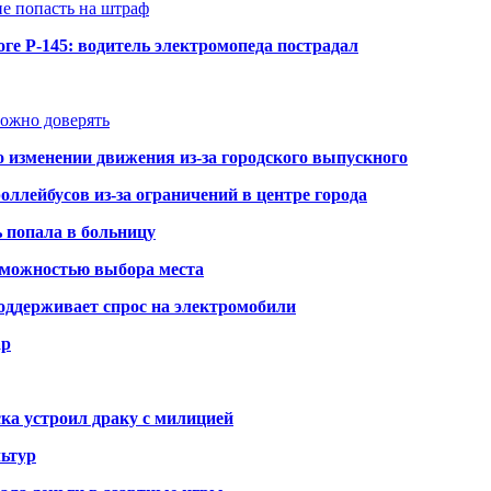
не попасть на штраф
ге Р-145: водитель электромопеда пострадал
можно доверять
о изменении движения из-за городского выпускного
оллейбусов из-за ограничений в центре города
ь попала в больницу
озможностью выбора места
оддерживает спрос на электромобили
ар
ка устроил драку с милицией
ьтур