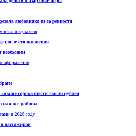
ала деньги в азартные игры
резала любовника из-за ревности
умного покупателя
це после столкновения
т необходим
ти оформления
браги
я свыше сорока шести тысяч рублей
атили все районы
гами в 2026 году
ля пассажиров