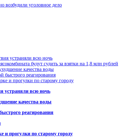
но возбудили уголовное дело
твия устраняли всю ночь
сокомбината будут судить за взятки на 1,8 млн рублей
ухудшение качества воды
ой быстрого реагирования
арке и прогулки по старому городу
ия устраняли всю ночь
удшение качества воды
 быстрого реагирования
в
ке и прогулки по старому городу