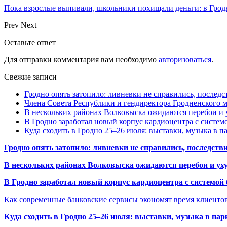
Пока взрослые выпивали, школьники похищали деньги: в Грод
Prev
Next
Оставьте ответ
Для отправки комментария вам необходимо
авторизоваться
.
Свежие записи
Гродно опять затопило: ливневки не справились, последс
Члена Совета Республики и гендиректора Гродненского мя
В нескольких районах Волковыска ожидаются перебои и 
В Гродно заработал новый корпус кардиоцентра с систем
Куда сходить в Гродно 25–26 июля: выставки, музыка в п
Гродно опять затопило: ливневки не справились, последств
В нескольких районах Волковыска ожидаются перебои и ух
В Гродно заработал новый корпус кардиоцентра с системой
Как современные банковские сервисы экономят время клиенто
Куда сходить в Гродно 25–26 июля: выставки, музыка в пар