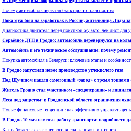
В Лиде женщина оформляла кредиты на коллег и проигрыв
Почему автомобиль перестал быть просто транспортом
Пока муж был на заработках в России, жительница Лиды за
Диагностика двигателя перед покупкой б/у авто: чек-лист для 
Серьёзное ДТП в Гродно: автомобиль перевернулся на коль
Автомобиль и его техническое обслуживание: почему ремон
Покупка автомобиля в Беларуси: ключевые этапы и особеннос
В Гродно запустили новое производство углекислого газа
Под Щучином нашли самогонный «завод» с тремя тоннами 
Житель Гродно стал участником «спецоперации» и лишилс
Леса под запретом: в Гродненской области ограничения охв
Новые финансовые тенденции: как эффективно управлять день
В Гродно 10 мая изменят работу транспорта: подробности д
Как работает эффект «первого впечатления» в интернете