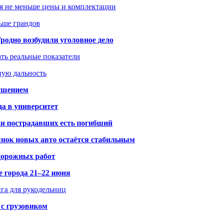
я не меньше цены и комплектации
ьше грандов
одно возбудили уголовное дело
ать реальные показатели
ную дальность
рушением
да в университет
ди пострадавших есть погибший
рынок новых авто остаётся стабильным
 дорожных работ
е города 21–22 июня
нга для рукодельниц
 с грузовиком