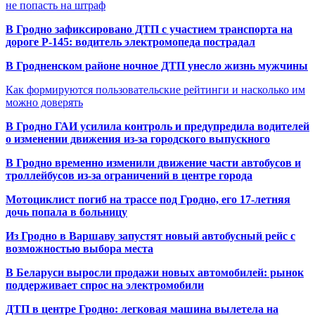
не попасть на штраф
В Гродно зафиксировано ДТП с участием транспорта на
дороге Р-145: водитель электромопеда пострадал
В Гродненском районе ночное ДТП унесло жизнь мужчины
Как формируются пользовательские рейтинги и насколько им
можно доверять
В Гродно ГАИ усилила контроль и предупредила водителей
о изменении движения из-за городского выпускного
В Гродно временно изменили движение части автобусов и
троллейбусов из-за ограничений в центре города
Мотоциклист погиб на трассе под Гродно, его 17-летняя
дочь попала в больницу
Из Гродно в Варшаву запустят новый автобусный рейс с
возможностью выбора места
В Беларуси выросли продажи новых автомобилей: рынок
поддерживает спрос на электромобили
ДТП в центре Гродно: легковая машина вылетела на