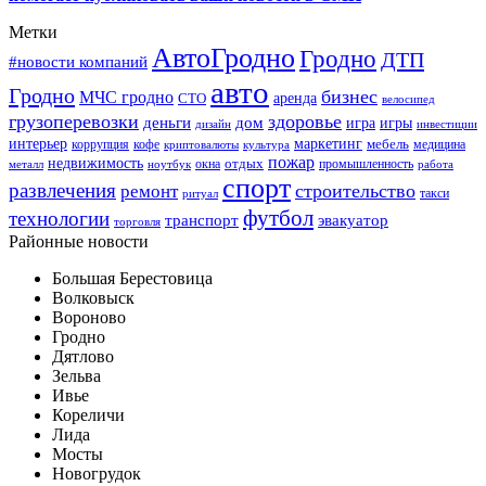
Метки
АвтоГродно
Гродно
ДТП
#новости компаний
авто
Гродно
бизнес
МЧС гродно
аренда
СТО
велосипед
грузоперевозки
здоровье
деньги
дом
игра
игры
дизайн
инвестиции
интерьер
маркетинг
мебель
коррупция
кофе
медицина
криптовалюты
культура
пожар
недвижимость
отдых
окна
промышленность
металл
ноутбук
работа
спорт
развлечения
строительство
ремонт
такси
ритуал
футбол
технологии
транспорт
эвакуатор
торговля
Районные новости
Большая Берестовица
Волковыск
Вороново
Гродно
Дятлово
Зельва
Ивье
Кореличи
Лида
Мосты
Новогрудок