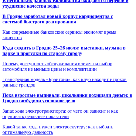
В нескольких районах Волковыска ожидаются перебои и
ухудшение качества воды
В Гродно заработал новый корпус кардиоцентра с
системой быстрого реагирования
Как современные банковские сервисы экономят время
клиентов
Куда сходить в Гродно 25–26 июля: выставки, музыка в
парке и прогулки по старому городу
Почему доступность обслуживания влияет на выбор
автомобиля не меньше цены и комплектации
Трансферная модель «Брайтона»: как клуб находит игроков
раньше грандов
Пока взрослые выпивали, школьники похищали деньги: в
Гродно возбудили уголовное дело
Запас хода электротранспорта: от чего он зависит и как
оценивать реальные показатели
Какой запас хода нужен электроскутеру: как выбрать
оптимальную дальность