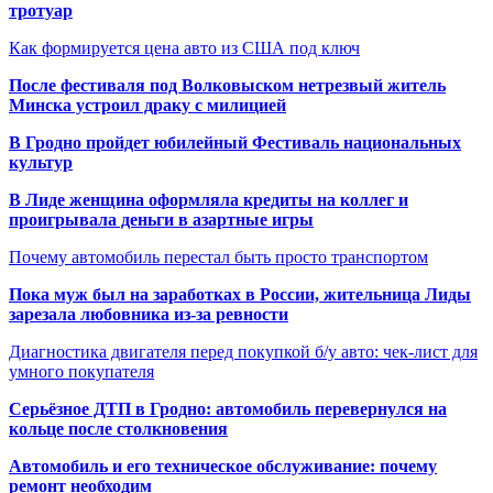
тротуар
Как формируется цена авто из США под ключ
После фестиваля под Волковыском нетрезвый житель
Минска устроил драку с милицией
В Гродно пройдет юбилейный Фестиваль национальных
культур
В Лиде женщина оформляла кредиты на коллег и
проигрывала деньги в азартные игры
Почему автомобиль перестал быть просто транспортом
Пока муж был на заработках в России, жительница Лиды
зарезала любовника из-за ревности
Диагностика двигателя перед покупкой б/у авто: чек-лист для
умного покупателя
Серьёзное ДТП в Гродно: автомобиль перевернулся на
кольце после столкновения
Автомобиль и его техническое обслуживание: почему
ремонт необходим