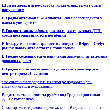
Шум на дачах и агроусадьбах: когда отдых может стать
нарушением
В Гродно автомобиль «Белпочты» сбил велосипедиста у
входа в университет
В Гродно за июнь зафиксирована серия серьёзных ДТП:
среди пострадавших есть погибший
В Беларуси в июне сохраняется лидерство Belgee и Geely:
рынок новых авто остаётся стабильным
В Гродно сохраняются ограничения движения из-за летних
дорожных работ
В Гродно временно ограничат движение транспорта в
центре города 21–22 июня
Что сшить или переделать из секонда: подборка идей
апсайклинга для рукодельниц
Водителю стало плохо за рулём: под Гродно произошло
ДТП с грузовиком
Снос гаража или дачного домика: как всё сделать правильно и