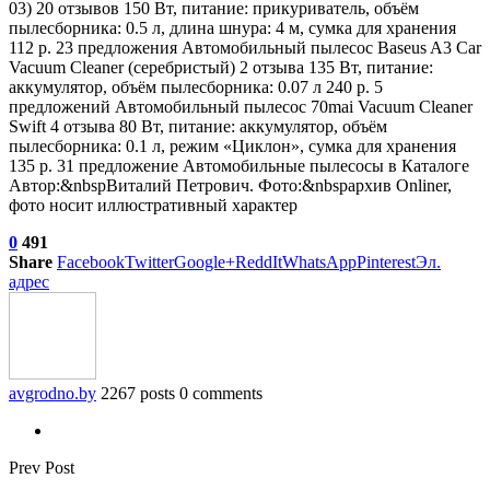
03)
20 отзывов
150 Вт, питание: прикуриватель, объём
пылесборника: 0.5 л, длина шнура: 4 м, сумка для хранения
112 р. 23 предложения
Автомобильный пылесос Baseus A3 Car
Vacuum Cleaner (серебристый)
2 отзыва
135 Вт, питание:
аккумулятор, объём пылесборника: 0.07 л 240 р. 5
предложений
Автомобильный пылесос 70mai Vacuum Cleaner
Swift
4 отзыва
80 Вт, питание: аккумулятор, объём
пылесборника: 0.1 л, режим «Циклон», сумка для хранения
135 р. 31 предложение Автомобильные пылесосы в Каталоге
Автор:&nbspВиталий Петрович. Фото:&nbspархив Onliner,
фото носит иллюстративный характер
0
491
Share
Facebook
Twitter
Google+
ReddIt
WhatsApp
Pinterest
Эл.
адрес
avgrodno.by
2267 posts
0 comments
Prev Post