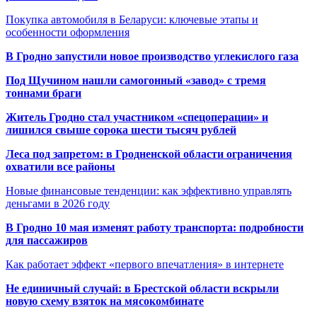
Покупка автомобиля в Беларуси: ключевые этапы и
особенности оформления
В Гродно запустили новое производство углекислого газа
Под Щучином нашли самогонный «завод» с тремя
тоннами браги
Житель Гродно стал участником «спецоперации» и
лишился свыше сорока шести тысяч рублей
Леса под запретом: в Гродненской области ограничения
охватили все районы
Новые финансовые тенденции: как эффективно управлять
деньгами в 2026 году
В Гродно 10 мая изменят работу транспорта: подробности
для пассажиров
Как работает эффект «первого впечатления» в интернете
Не единичный случай: в Брестской области вскрыли
новую схему взяток на мясокомбинате