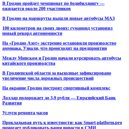
В Гродно пройдет чемпионат по бодибилдингу —
ожидается около 200 участников
В Гродно на маршруты вышли новые автобусы МАЗ
100 километров на своих двоих: гуманоид установил
новый рекорд автономности
На «Гродно Азот» экстренно остановили производство
аммиака. Узнали, что происходит на предприятии
Между Минском и Гродно начали курсировать автобусы
китайского производства
В Гродненской области за выходные зафиксировано
увеличение числа дорожных происшествий
На окраине Гродно построят спортивный
комплекс
Доллар подорожает до 3,9 рубля — Евразийский Банк
Развития
Услуги ремонта часов
Прокладывая путь к известности: как Smart-platform.pro
помогает публиковать ваши новости в СМИ