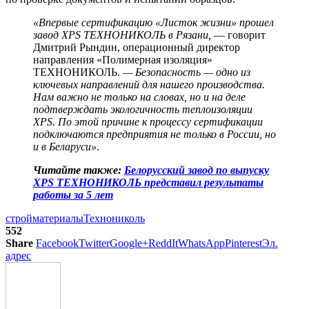
«Впервые сертификацию «Листок жизни» прошел
завод XPS ТЕХНОНИКОЛЬ в Рязани,
— говорит
Дмитрий Рындин, операционный директор
направления «Полимерная изоляция»
ТЕХНОНИКОЛЬ.
— Безопасность — одно из
ключевых направлений для нашего производства.
Нам важно не только на словах, но и на деле
подтверждать экологичность теплоизоляции
XPS. По этой причине к процессу сертификации
подключаются предприятия не только в России, но
и в Беларуси»
.
Читайте также:
Белорусский завод по выпуску
XPS ТЕХНОНИКОЛЬ представил результаты
работы за 5 лет
стройматериалы
Технониколь
552
Share
Facebook
Twitter
Google+
ReddIt
WhatsApp
Pinterest
Эл.
адрес