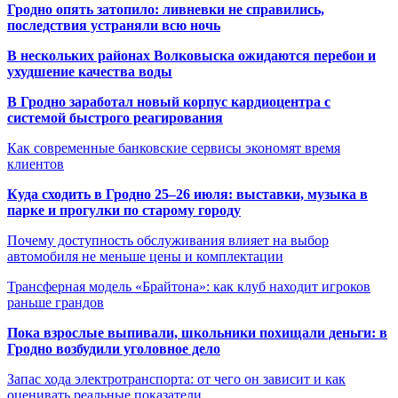
Гродно опять затопило: ливневки не справились,
последствия устраняли всю ночь
В нескольких районах Волковыска ожидаются перебои и
ухудшение качества воды
В Гродно заработал новый корпус кардиоцентра с
системой быстрого реагирования
Как современные банковские сервисы экономят время
клиентов
Куда сходить в Гродно 25–26 июля: выставки, музыка в
парке и прогулки по старому городу
Почему доступность обслуживания влияет на выбор
автомобиля не меньше цены и комплектации
Трансферная модель «Брайтона»: как клуб находит игроков
раньше грандов
Пока взрослые выпивали, школьники похищали деньги: в
Гродно возбудили уголовное дело
Запас хода электротранспорта: от чего он зависит и как
оценивать реальные показатели