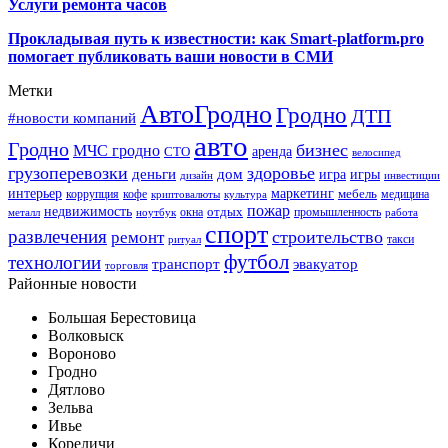
Услуги ремонта часов
Прокладывая путь к известности: как Smart-platform.pro
помогает публиковать ваши новости в СМИ
Метки
АвтоГродно
Гродно
ДТП
#новости компаний
авто
Гродно
бизнес
МЧС гродно
аренда
СТО
велосипед
грузоперевозки
здоровье
деньги
дом
игра
игры
дизайн
инвестиции
интерьер
маркетинг
мебель
коррупция
кофе
медицина
криптовалюты
культура
пожар
недвижимость
отдых
окна
промышленность
металл
ноутбук
работа
спорт
развлечения
строительство
ремонт
такси
ритуал
футбол
технологии
транспорт
эвакуатор
торговля
Районные новости
Большая Берестовица
Волковыск
Вороново
Гродно
Дятлово
Зельва
Ивье
Кореличи