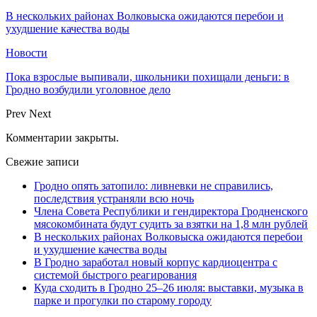
В нескольких районах Волковыска ожидаются перебои и
ухудшение качества воды
Новости
Пока взрослые выпивали, школьники похищали деньги: в
Гродно возбудили уголовное дело
Prev
Next
Комментарии закрыты.
Свежие записи
Гродно опять затопило: ливневки не справились,
последствия устраняли всю ночь
Члена Совета Республики и гендиректора Гродненского
мясокомбината будут судить за взятки на 1,8 млн рублей
В нескольких районах Волковыска ожидаются перебои
и ухудшение качества воды
В Гродно заработал новый корпус кардиоцентра с
системой быстрого реагирования
Куда сходить в Гродно 25–26 июля: выставки, музыка в
парке и прогулки по старому городу