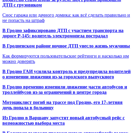
ДТП с грузовиком
Снос гаража или дачного домика: как всё сделать правильно и
не попасть на штраф
В Гродно зафиксировано ДТП с участием транспорта на
дороге Р-145: водитель электромопеда пострадал
В Гродненском районе ночное ДТП унесло жизнь мужчины
Как формируются пользовательские рейтинги и насколько им
можно доверять
В Гродно ГАИ усилила контроль и предупредила водителей
о изменении движения из-за городского выпускного
В Гродно временно изменили движение части автобусов и
троллейбусов из-за ограничений в центре города
Мотоциклист погиб на трассе под Гродно, его 17-летняя
дочь попала в больницу
Из Гродно в Варшаву запустят новый автобусный рейс с
возможностью выбора места