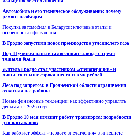
кольце после столкновения
Автомобиль и его техническое обслуживание: почему
ремонт необходим
Покупка автомобиля в Беларуси: ключевые этапы и
особенности оформления
В Гродно запустили новое производство углекислого газа
Под Щучином нашли самогонный «завод» с тремя
тоннами браги
Житель Гродно стал участником «спецоперации» и
лишился свыше сорока шести тысяч рублей
Леса под запретом: в Гродненской области ограничения
охватили все районы
Новые финансовые тенденции: как эффективно управлять
деньгами в 2026 году
В Гродно 10 мая изменят работу транспорта: подробности
для пассажиров
Как работает эффект «первого впечатления» в интернете