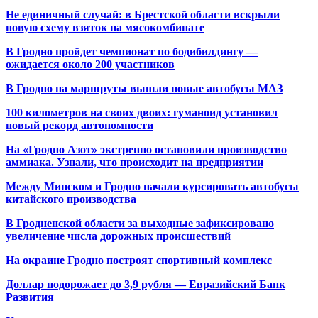
Не единичный случай: в Брестской области вскрыли
новую схему взяток на мясокомбинате
В Гродно пройдет чемпионат по бодибилдингу —
ожидается около 200 участников
В Гродно на маршруты вышли новые автобусы МАЗ
100 километров на своих двоих: гуманоид установил
новый рекорд автономности
На «Гродно Азот» экстренно остановили производство
аммиака. Узнали, что происходит на предприятии
Между Минском и Гродно начали курсировать автобусы
китайского производства
В Гродненской области за выходные зафиксировано
увеличение числа дорожных происшествий
На окраине Гродно построят спортивный
комплекс
Доллар подорожает до 3,9 рубля — Евразийский Банк
Развития