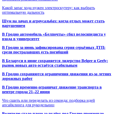
Какой запас хода нужен электроскутеру: как выбрать
оптимальную дальность
Шум на дачах и агроусадьбах: когда отдых может стать
нарушением
В Гродно автомобиль «Белпочты» сбил велосипедиста у
входа в университет
В Гродно за июнь зафиксирована серия серьёзных ДТП:
среди пострадавших есть погибший
В Беларуси в июне сохраняется лидерство Belgee и Geely:
рынок новых авто остаётся стабильным
В Гродно сохраняются ограничения движения из-за летних
дорожных работ
В Гродно временно ограничат движение транспорта в
центре города 21–22 июня
Что сшить или переделать из секонда: подборка идей
апсайклинга для рукодельниц
Водителю стало плохо за рулём: под Гродно произошло