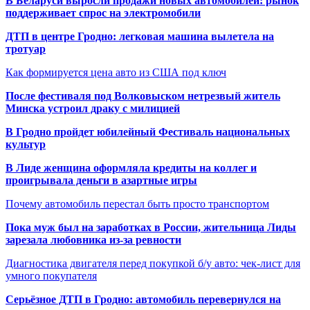
В Беларуси выросли продажи новых автомобилей: рынок
поддерживает спрос на электромобили
ДТП в центре Гродно: легковая машина вылетела на
тротуар
Как формируется цена авто из США под ключ
После фестиваля под Волковыском нетрезвый житель
Минска устроил драку с милицией
В Гродно пройдет юбилейный Фестиваль национальных
культур
В Лиде женщина оформляла кредиты на коллег и
проигрывала деньги в азартные игры
Почему автомобиль перестал быть просто транспортом
Пока муж был на заработках в России, жительница Лиды
зарезала любовника из-за ревности
Диагностика двигателя перед покупкой б/у авто: чек-лист для
умного покупателя
Серьёзное ДТП в Гродно: автомобиль перевернулся на