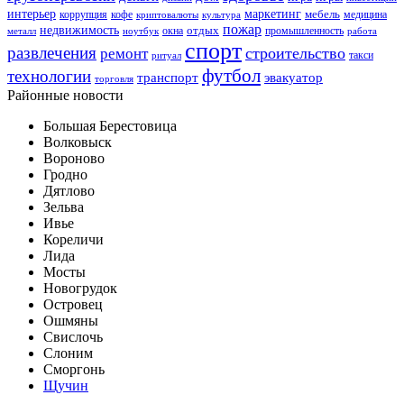
интерьер
маркетинг
мебель
коррупция
кофе
медицина
криптовалюты
культура
пожар
недвижимость
отдых
окна
промышленность
металл
ноутбук
работа
спорт
развлечения
строительство
ремонт
такси
ритуал
футбол
технологии
транспорт
эвакуатор
торговля
Районные новости
Большая Берестовица
Волковыск
Вороново
Гродно
Дятлово
Зельва
Ивье
Кореличи
Лида
Мосты
Новогрудок
Островец
Ошмяны
Свислочь
Слоним
Сморгонь
Щучин