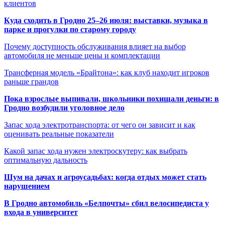
клиентов
Куда сходить в Гродно 25–26 июля: выставки, музыка в
парке и прогулки по старому городу
Почему доступность обслуживания влияет на выбор
автомобиля не меньше цены и комплектации
Трансферная модель «Брайтона»: как клуб находит игроков
раньше грандов
Пока взрослые выпивали, школьники похищали деньги: в
Гродно возбудили уголовное дело
Запас хода электротранспорта: от чего он зависит и как
оценивать реальные показатели
Какой запас хода нужен электроскутеру: как выбрать
оптимальную дальность
Шум на дачах и агроусадьбах: когда отдых может стать
нарушением
В Гродно автомобиль «Белпочты» сбил велосипедиста у
входа в университет