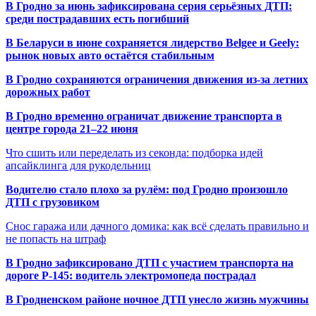
В Гродно за июнь зафиксирована серия серьёзных ДТП:
среди пострадавших есть погибший
В Беларуси в июне сохраняется лидерство Belgee и Geely:
рынок новых авто остаётся стабильным
В Гродно сохраняются ограничения движения из-за летних
дорожных работ
В Гродно временно ограничат движение транспорта в
центре города 21–22 июня
Что сшить или переделать из секонда: подборка идей
апсайклинга для рукодельниц
Водителю стало плохо за рулём: под Гродно произошло
ДТП с грузовиком
Снос гаража или дачного домика: как всё сделать правильно и
не попасть на штраф
В Гродно зафиксировано ДТП с участием транспорта на
дороге Р-145: водитель электромопеда пострадал
В Гродненском районе ночное ДТП унесло жизнь мужчины