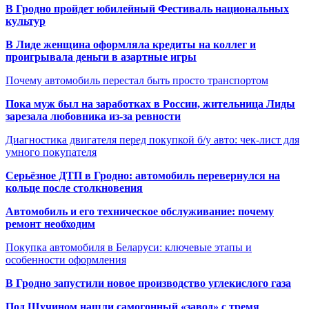
В Гродно пройдет юбилейный Фестиваль национальных
культур
В Лиде женщина оформляла кредиты на коллег и
проигрывала деньги в азартные игры
Почему автомобиль перестал быть просто транспортом
Пока муж был на заработках в России, жительница Лиды
зарезала любовника из-за ревности
Диагностика двигателя перед покупкой б/у авто: чек-лист для
умного покупателя
Серьёзное ДТП в Гродно: автомобиль перевернулся на
кольце после столкновения
Автомобиль и его техническое обслуживание: почему
ремонт необходим
Покупка автомобиля в Беларуси: ключевые этапы и
особенности оформления
В Гродно запустили новое производство углекислого газа
Под Щучином нашли самогонный «завод» с тремя