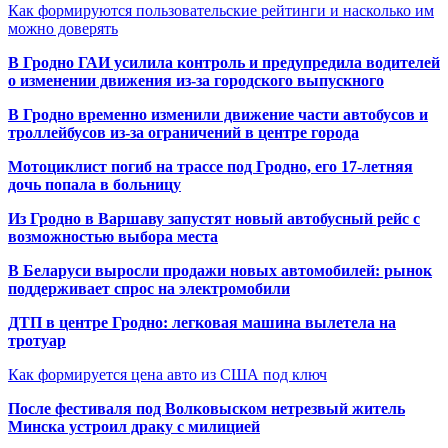
Как формируются пользовательские рейтинги и насколько им
можно доверять
В Гродно ГАИ усилила контроль и предупредила водителей
о изменении движения из-за городского выпускного
В Гродно временно изменили движение части автобусов и
троллейбусов из-за ограничений в центре города
Мотоциклист погиб на трассе под Гродно, его 17-летняя
дочь попала в больницу
Из Гродно в Варшаву запустят новый автобусный рейс с
возможностью выбора места
В Беларуси выросли продажи новых автомобилей: рынок
поддерживает спрос на электромобили
ДТП в центре Гродно: легковая машина вылетела на
тротуар
Как формируется цена авто из США под ключ
После фестиваля под Волковыском нетрезвый житель
Минска устроил драку с милицией