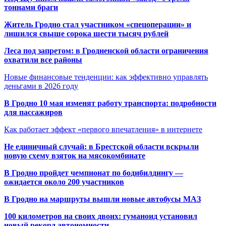
тоннами браги
Житель Гродно стал участником «спецоперации» и
лишился свыше сорока шести тысяч рублей
Леса под запретом: в Гродненской области ограничения
охватили все районы
Новые финансовые тенденции: как эффективно управлять
деньгами в 2026 году
В Гродно 10 мая изменят работу транспорта: подробности
для пассажиров
Как работает эффект «первого впечатления» в интернете
Не единичный случай: в Брестской области вскрыли
новую схему взяток на мясокомбинате
В Гродно пройдет чемпионат по бодибилдингу —
ожидается около 200 участников
В Гродно на маршруты вышли новые автобусы МАЗ
100 километров на своих двоих: гуманоид установил
новый рекорд автономности