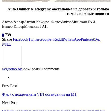
Auto.Onlíner в Telegram: обстановка на дорогах и только
самые важные новости
Автор:&nbspАнтон Кажуро. Фото:&nbspМинская ГАИ.
Видео:&nbspМинская ГАИ
0
739
Share
Facebook
Twitter
Google+
ReddIt
WhatsApp
Pinterest
Эл.
адрес
avgrodno.by
2267 posts
0 comments
Prev Post
Фуру с поддельным VIN остановили на М1
Next Post