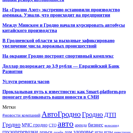
На «Гродно Азот» экстренно остановили производство
аммиака. Узнали, что происходит на предприятии
Между Минском и Гродно начали курсировать автобусы
китайского производства
В Гродненской области за выходные зафиксировано
увеличение числа дорожных происшествий
На окраине Гродно построят спортивный
комплекс
Доллар подорожает до 3,9 рубля — Евразийский Банк
Развития
Услуги ремонта часов
Прокладывая путь к известности: как Smart-platform.pro
помогает публиковать ваши новости в СМИ
Метки
АвтоГродно
Гродно
ДТП
#новости компаний
авто
Гродно
бизнес
МЧС гродно
аренда
СТО
велосипед
грузоперевозки
здоровье
деньги
дом
игра
игры
дизайн
инвестиции