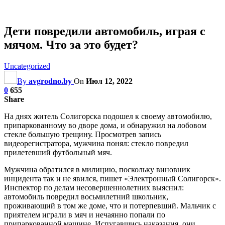
Дети повредили автомобиль, играя с
мячом. Что за это будет?
Uncategorized
By
avgrodno.by
On
Июл 12, 2022
0
655
Share
На днях житель Солигорска подошел к своему автомобилю,
припаркованному во дворе дома, и обнаружил на лобовом
стекле большую трещину. Просмотрев запись
видеорегистратора, мужчина понял: стекло повредил
прилетевший футбольный мяч.
Мужчина обратился в милицию, поскольку виновник
инцидента так и не явился, пишет «Электронный Солигорск».
Инспектор по делам несовершеннолетних выяснил:
автомобиль повредил восьмилетний школьник,
проживающий в том же доме, что и
потерпевший. Мальчик с
приятелем играли в мяч и нечаянно попали по
припаркованной машине. Испугавшись наказания, они