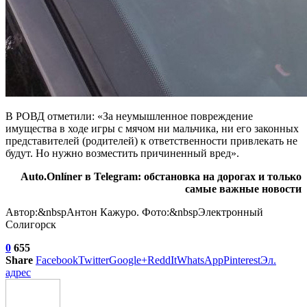
В РОВД отметили: «За неумышленное повреждение
имущества в ходе игры с мячом ни мальчика, ни его законных
представителей (родителей) к ответственности привлекать не
будут. Но нужно возместить причиненный вред».
Auto.Onlíner в Telegram: обстановка на дорогах и только
самые важные новости
Автор:&nbspАнтон Кажуро. Фото:&nbspЭлектронный
Солигорск
0
655
Share
Facebook
Twitter
Google+
ReddIt
WhatsApp
Pinterest
Эл.
адрес