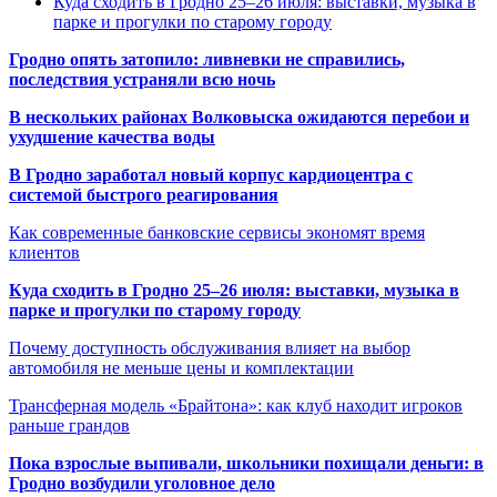
Куда сходить в Гродно 25–26 июля: выставки, музыка в
парке и прогулки по старому городу
Гродно опять затопило: ливневки не справились,
последствия устраняли всю ночь
В нескольких районах Волковыска ожидаются перебои и
ухудшение качества воды
В Гродно заработал новый корпус кардиоцентра с
системой быстрого реагирования
Как современные банковские сервисы экономят время
клиентов
Куда сходить в Гродно 25–26 июля: выставки, музыка в
парке и прогулки по старому городу
Почему доступность обслуживания влияет на выбор
автомобиля не меньше цены и комплектации
Трансферная модель «Брайтона»: как клуб находит игроков
раньше грандов
Пока взрослые выпивали, школьники похищали деньги: в
Гродно возбудили уголовное дело