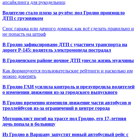
апсайклинга для рукодельниц
Водителю стало плохо за рулём: под Гродно произошло
ДТП с грузовиком
Снос гаража или дачного домика: как всё сделать правильно и
не попасть на штраф
В Гродно зафиксировано ДТП с участием транспорта на
дороге Р-145: водитель электромопеда пострадал
В Гродненском районе ночное ДТП унесло жизнь мужчины
Как формируются пользовательские рейтинги и насколько им
можно доверять
В Гродно ГАИ усилила контроль и предупредила водителей
о изменении движения из-за городского выпускного
В Гродно временно изменили движение части автобусов и
троллейбусов из-за ограничений в центре города
Мотоциклист погиб на трассе под Гродно, его 17-летняя
дочь попала в больницу
Из Гродно в Варшаву запустят новый автобусный рейс с