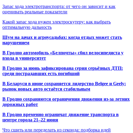
Запас хода электротранспорта: от чего он зависит и как
оценивать реальные показатели
Какой запас хода нужен электроскутеру: как выбрать
оптимальную дальность
Шум на дачах и агроусадьбах: когда отдых может стать
нарушением
В Гродно автомобиль «Белпочты» сбил велосипедиста у
входа в университет
В Гродно за июнь зафиксирована серия серьёзных ДТП:
среди пострадавших есть погибший
В Беларуси в июне сохраняется лидерство Belgee и Geely:
рынок новых авто остаётся стабильным
В Гродно сохраняются ограничения движения из-за летних
дорожных работ
В Гродно временно ограничат движение транспорта в
центре города 21–22 июня
Что сшить или переделать из секонда: подборка идей