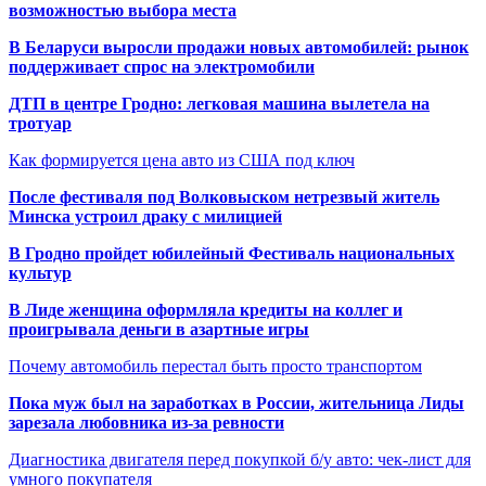
возможностью выбора места
В Беларуси выросли продажи новых автомобилей: рынок
поддерживает спрос на электромобили
ДТП в центре Гродно: легковая машина вылетела на
тротуар
Как формируется цена авто из США под ключ
После фестиваля под Волковыском нетрезвый житель
Минска устроил драку с милицией
В Гродно пройдет юбилейный Фестиваль национальных
культур
В Лиде женщина оформляла кредиты на коллег и
проигрывала деньги в азартные игры
Почему автомобиль перестал быть просто транспортом
Пока муж был на заработках в России, жительница Лиды
зарезала любовника из-за ревности
Диагностика двигателя перед покупкой б/у авто: чек-лист для
умного покупателя