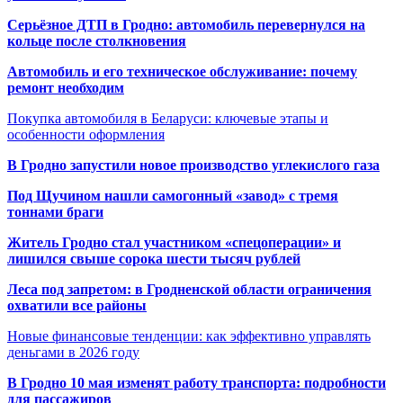
Серьёзное ДТП в Гродно: автомобиль перевернулся на
кольце после столкновения
Автомобиль и его техническое обслуживание: почему
ремонт необходим
Покупка автомобиля в Беларуси: ключевые этапы и
особенности оформления
В Гродно запустили новое производство углекислого газа
Под Щучином нашли самогонный «завод» с тремя
тоннами браги
Житель Гродно стал участником «спецоперации» и
лишился свыше сорока шести тысяч рублей
Леса под запретом: в Гродненской области ограничения
охватили все районы
Новые финансовые тенденции: как эффективно управлять
деньгами в 2026 году
В Гродно 10 мая изменят работу транспорта: подробности
для пассажиров