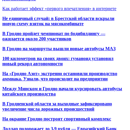
Как работает эффект «первого впечатления» в интернете
Не единичный случай: в Брестской области вскрыли
новую схему взяток на мясокомбинате
В Гродно пройдет чемпионат по бодибилдингу —
ожидается около 200 участников
В Гродно на маршруты вышли новые автобусы МАЗ
100 километров на своих двоих: гуманоид установил
новый рекорд автономности
На «Гродно Азот» экстренно остановили производство
аммиака. Узнали, что происходит на предприятии
Между Минском и Гродно начали курсировать автобусы
китайского производства
В Гродненской области за выходные зафиксировано
увеличение числа дорожных происшествий
На окраине Гродно построят спортивный
комплекс
Доллар подорожает до 3,9 рубля — Евразийский Банк