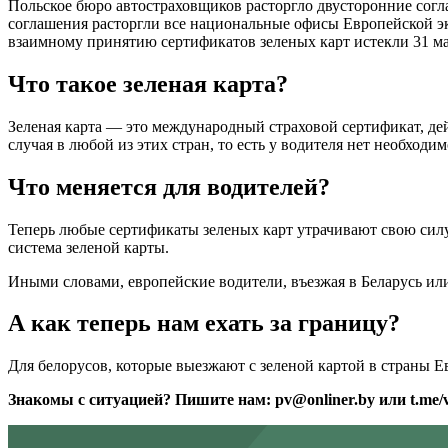
Польское бюро автостраховщиков расторгло двусторонние согл
соглашения расторгли все национальные офисы Европейской эко
взаимному принятию сертификатов зеленых карт истекли 31 ма
Что такое зеленая карта?
Зеленая карта — это международный
страховой сертификат, д
случая в любой из этих стран, то есть у водителя нет необхо
Что меняется для водителей?
Теперь любые сертификаты зеленых карт утрачивают свою силу 
система зеленой карты.
Иными словами, европейские водители, въезжая в Беларусь или
А как теперь нам ехать за границу?
Для белорусов, которые выезжают с зеленой картой в страны Ев
Знакомы с ситуацией? Пишите нам: pv@onliner.by или t.me/vi