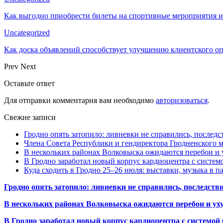
Как выгодно приобрести билеты на спортивные мероприятия и
Uncategorized
Как доска объявлений способствует улучшению клиентского 
Prev
Next
Оставьте ответ
Для отправки комментария вам необходимо
авторизоваться
.
Свежие записи
Гродно опять затопило: ливневки не справились, последс
Члена Совета Республики и гендиректора Гродненского мя
В нескольких районах Волковыска ожидаются перебои и 
В Гродно заработал новый корпус кардиоцентра с систем
Куда сходить в Гродно 25–26 июля: выставки, музыка в п
Гродно опять затопило: ливневки не справились, последств
В нескольких районах Волковыска ожидаются перебои и ух
В Гродно заработал новый корпус кардиоцентра с системой