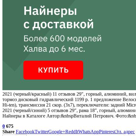
2021 (черный/красный)
11 отзывов
29″, горный, алюминий, вилк
тормоз дисковый гидравлический 1199 р. 1 предложение
Велоси
Hi-ten), трансмиссия 21 скор. (3х7), переключатели: задний Mic
2021 (черный/синий)
5 отзывов
29″, рама 18", горный, алюмини
Найнеры в Каталоге Автор:&nbspВиталий Петрович. Фото:&nbs
0
675
Share
Facebook
Twitter
Google+
ReddIt
WhatsApp
Pinterest
Эл. адрес