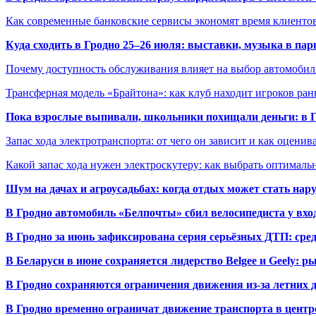
Как современные банковские сервисы экономят время клиенто
Куда сходить в Гродно 25–26 июля: выставки, музыка в пар
Почему доступность обслуживания влияет на выбор автомобил
Трансферная модель «Брайтона»: как клуб находит игроков ран
Пока взрослые выпивали, школьники похищали деньги: в Гр
Запас хода электротранспорта: от чего он зависит и как оценив
Какой запас хода нужен электроскутеру: как выбрать оптималь
Шум на дачах и агроусадьбах: когда отдых может стать на
В Гродно автомобиль «Белпочты» сбил велосипедиста у вхо
В Гродно за июнь зафиксирована серия серьёзных ДТП: сре
В Беларуси в июне сохраняется лидерство Belgee и Geely: 
В Гродно сохраняются ограничения движения из-за летних
В Гродно временно ограничат движение транспорта в центр