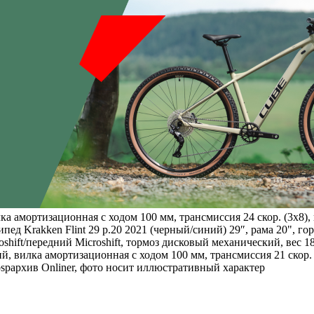
а амортизационная с ходом 100 мм, трансмиссия 24 скор. (3х8),
пед Krakken Flint 29 р.20 2021 (черный/синий) 29″, рама 20", го
roshift/передний Microshift, тормоз дисковый механический, вес 
й, вилка амортизационная с ходом 100 мм, трансмиссия 21 скор.
pархив Onliner, фото носит иллюстративный характер