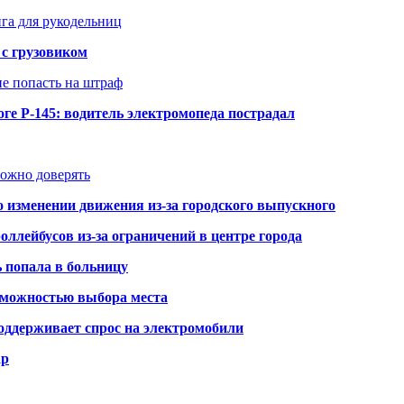
нга для рукодельниц
 с грузовиком
не попасть на штраф
ге Р-145: водитель электромопеда пострадал
можно доверять
о изменении движения из-за городского выпускного
оллейбусов из-за ограничений в центре города
ь попала в больницу
озможностью выбора места
оддерживает спрос на электромобили
ар