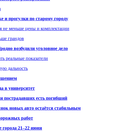
в
ке и прогулки по старому городу
я не меньше цены и комплектации
ьше грандов
одно возбудили уголовное дело
ать реальные показатели
ную дальность
рушением
да в университет
ди пострадавших есть погибший
рынок новых авто остаётся стабильным
 дорожных работ
е города 21–22 июня