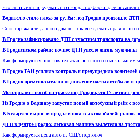
Что сшить или переделать из секонда: подборка идей апсайкли
Водителю стало плохо за рулём: под Гродно произошло ДТП
Снос гаража или дачного домика: как всё сделать правильно и 
В Гродно зафиксировано ДТП с участием транспорта на доро
В Гродненском районе ночное ДТП унесло жизнь мужчины
Как формируются пользовательские рейтинги и насколько им 
В Гродно ГАИ усилила контроль и предупредила водителей 
В Гродно временно изменили движение части автобусов и тр
Мотоциклист погиб на трассе под Гродно, его 17-летняя доч
Из Гродно в Варшаву запустят новый автобусный рейс с в
В Беларуси выросли продажи новых автомобилей: рынок п
ДТП в центре Гродно: легковая машина вылетела на троту
Как формируется цена авто из США под ключ