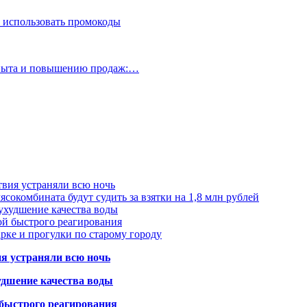
 использовать промокоды
опыта и повышению продаж:…
твия устраняли всю ночь
сокомбината будут судить за взятки на 1,8 млн рублей
ухудшение качества воды
ой быстрого реагирования
арке и прогулки по старому городу
ия устраняли всю ночь
удшение качества воды
 быстрого реагирования