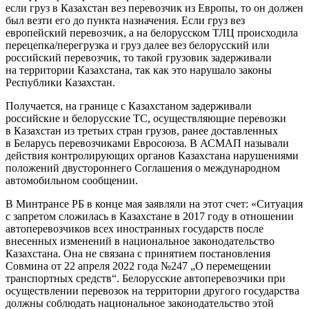
если груз в Казахстан вез перевозчик из Европы, то он должен
был везти его до пункта назначения. Если груз вез
европейский перевозчик, а на белорусском ТЛЦ происходила
перецепка/перегрузка и груз далее вез белорусский или
российский перевозчик, то такой грузовик задерживали
на территории Казахстана, так как это нарушало законы
Республики Казахстан.
Получается, на границе с Казахстаном задерживали
российские и белорусские ТС, осуществляющие перевозки
в Казахстан из третьих стран грузов, ранее доставленных
в Беларусь перевозчиками Евросоюза. В АСМАП называли
действия контролирующих органов Казахстана нарушениями
положений двустороннего Соглашения о международном
автомобильном сообщении.
В Минтрансе РБ в конце мая заявляли на этот счет: «Ситуация
с запретом сложилась в Казахстане в 2017 году в отношении
автоперевозчиков всех иностранных государств после
внесенных изменений в национальное законодательство
Казахстана. Она не связана с принятием постановления
Совмина от 22 апреля 2022 года №247 „О перемещении
транспортных средств“. Белорусские автоперевозчики при
осуществлении перевозок на территории другого государства
должны соблюдать национальное законодательство этой