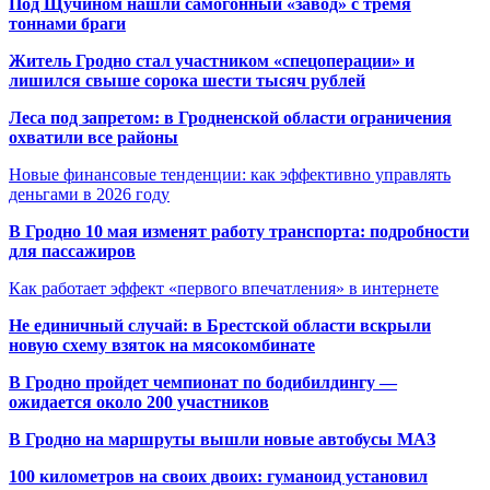
Под Щучином нашли самогонный «завод» с тремя
тоннами браги
Житель Гродно стал участником «спецоперации» и
лишился свыше сорока шести тысяч рублей
Леса под запретом: в Гродненской области ограничения
охватили все районы
Новые финансовые тенденции: как эффективно управлять
деньгами в 2026 году
В Гродно 10 мая изменят работу транспорта: подробности
для пассажиров
Как работает эффект «первого впечатления» в интернете
Не единичный случай: в Брестской области вскрыли
новую схему взяток на мясокомбинате
В Гродно пройдет чемпионат по бодибилдингу —
ожидается около 200 участников
В Гродно на маршруты вышли новые автобусы МАЗ
100 километров на своих двоих: гуманоид установил