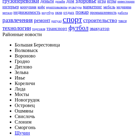
грузоперевозки
здоровье
деньги
дом
игра
игры
дизайн
инвестиции
интерьер
маркетинг
мебель
коррупция
кофе
медицина
криптовалюты
культура
пожар
недвижимость
отдых
окна
промышленность
металл
ноутбук
работа
спорт
развлечения
строительство
ремонт
такси
ритуал
футбол
технологии
транспорт
эвакуатор
торговля
Районные новости
Большая Берестовица
Волковыск
Вороново
Гродно
Дятлово
Зельва
Ивье
Кореличи
Лида
Мосты
Новогрудок
Островец
Ошмяны
Свислочь
Слоним
Сморгонь
Щучин