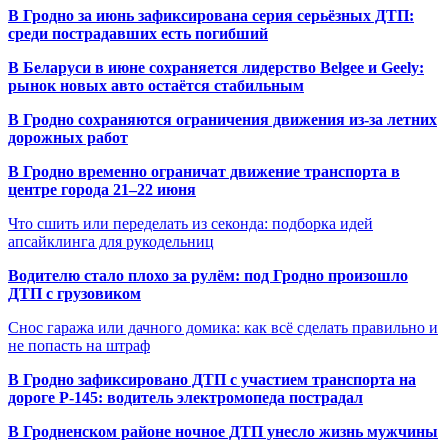
В Гродно за июнь зафиксирована серия серьёзных ДТП:
среди пострадавших есть погибший
В Беларуси в июне сохраняется лидерство Belgee и Geely:
рынок новых авто остаётся стабильным
В Гродно сохраняются ограничения движения из-за летних
дорожных работ
В Гродно временно ограничат движение транспорта в
центре города 21–22 июня
Что сшить или переделать из секонда: подборка идей
апсайклинга для рукодельниц
Водителю стало плохо за рулём: под Гродно произошло
ДТП с грузовиком
Снос гаража или дачного домика: как всё сделать правильно и
не попасть на штраф
В Гродно зафиксировано ДТП с участием транспорта на
дороге Р-145: водитель электромопеда пострадал
В Гродненском районе ночное ДТП унесло жизнь мужчины