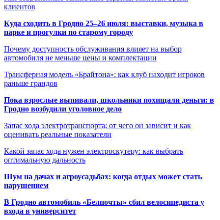
клиентов
Куда сходить в Гродно 25–26 июля: выставки, музыка в
парке и прогулки по старому городу
Почему доступность обслуживания влияет на выбор
автомобиля не меньше цены и комплектации
Трансферная модель «Брайтона»: как клуб находит игроков
раньше грандов
Пока взрослые выпивали, школьники похищали деньги: в
Гродно возбудили уголовное дело
Запас хода электротранспорта: от чего он зависит и как
оценивать реальные показатели
Какой запас хода нужен электроскутеру: как выбрать
оптимальную дальность
Шум на дачах и агроусадьбах: когда отдых может стать
нарушением
В Гродно автомобиль «Белпочты» сбил велосипедиста у
входа в университет