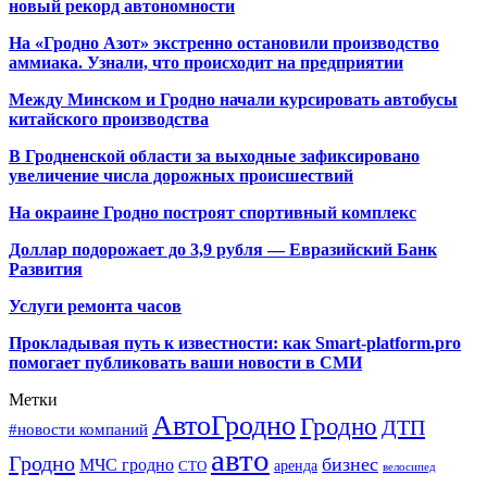
новый рекорд автономности
На «Гродно Азот» экстренно остановили производство
аммиака. Узнали, что происходит на предприятии
Между Минском и Гродно начали курсировать автобусы
китайского производства
В Гродненской области за выходные зафиксировано
увеличение числа дорожных происшествий
На окраине Гродно построят спортивный
комплекс
Доллар подорожает до 3,9 рубля — Евразийский Банк
Развития
Услуги ремонта часов
Прокладывая путь к известности: как Smart-platform.pro
помогает публиковать ваши новости в СМИ
Метки
АвтоГродно
Гродно
ДТП
#новости компаний
авто
Гродно
бизнес
МЧС гродно
аренда
СТО
велосипед