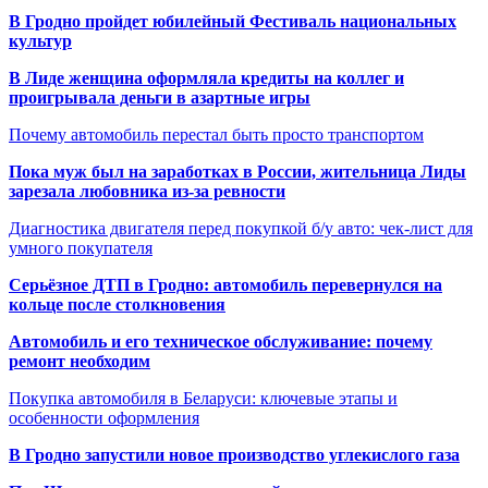
В Гродно пройдет юбилейный Фестиваль национальных
культур
В Лиде женщина оформляла кредиты на коллег и
проигрывала деньги в азартные игры
Почему автомобиль перестал быть просто транспортом
Пока муж был на заработках в России, жительница Лиды
зарезала любовника из-за ревности
Диагностика двигателя перед покупкой б/у авто: чек-лист для
умного покупателя
Серьёзное ДТП в Гродно: автомобиль перевернулся на
кольце после столкновения
Автомобиль и его техническое обслуживание: почему
ремонт необходим
Покупка автомобиля в Беларуси: ключевые этапы и
особенности оформления
В Гродно запустили новое производство углекислого газа