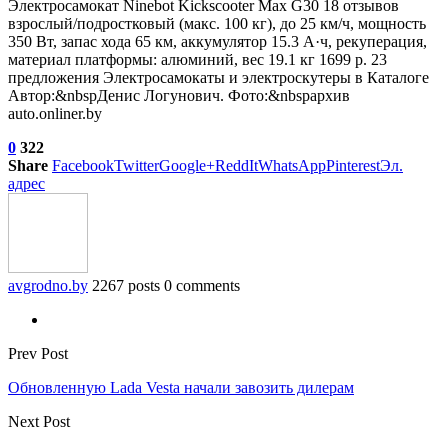
Электросамокат Ninebot Kickscooter Max G30
18 отзывов
взрослый/подростковый (макс. 100 кг), до 25 км/ч, мощность
350 Вт, запас хода 65 км, аккумулятор 15.3 А·ч, рекуперация,
материал платформы: алюминий, вес 19.1 кг 1699 р. 23
предложения Электросамокаты и электроскутеры в Каталоге
Автор:&nbspДенис Логунович. Фото:&nbspархив
auto.onliner.by
0
322
Share
Facebook
Twitter
Google+
ReddIt
WhatsApp
Pinterest
Эл.
адрес
avgrodno.by
2267 posts
0 comments
Prev Post
Обновленную Lada Vesta начали завозить дилерам
Next Post