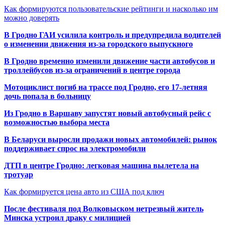
Как формируются пользовательские рейтинги и насколько им
можно доверять
В Гродно ГАИ усилила контроль и предупредила водителей
о изменении движения из-за городского выпускного
В Гродно временно изменили движение части автобусов и
троллейбусов из-за ограничений в центре города
Мотоциклист погиб на трассе под Гродно, его 17-летняя
дочь попала в больницу
Из Гродно в Варшаву запустят новый автобусный рейс с
возможностью выбора места
В Беларуси выросли продажи новых автомобилей: рынок
поддерживает спрос на электромобили
ДТП в центре Гродно: легковая машина вылетела на
тротуар
Как формируется цена авто из США под ключ
После фестиваля под Волковыском нетрезвый житель
Минска устроил драку с милицией