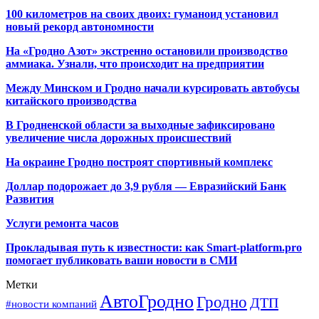
100 километров на своих двоих: гуманоид установил
новый рекорд автономности
На «Гродно Азот» экстренно остановили производство
аммиака. Узнали, что происходит на предприятии
Между Минском и Гродно начали курсировать автобусы
китайского производства
В Гродненской области за выходные зафиксировано
увеличение числа дорожных происшествий
На окраине Гродно построят спортивный
комплекс
Доллар подорожает до 3,9 рубля — Евразийский Банк
Развития
Услуги ремонта часов
Прокладывая путь к известности: как Smart-platform.pro
помогает публиковать ваши новости в СМИ
Метки
АвтоГродно
Гродно
ДТП
#новости компаний