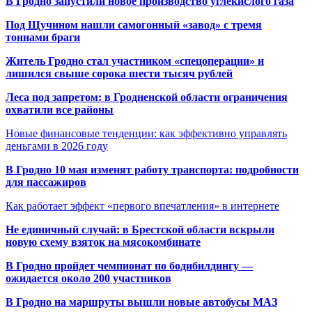
В Гродно запустили новое производство углекислого газа
Под Щучином нашли самогонный «завод» с тремя
тоннами браги
Житель Гродно стал участником «спецоперации» и
лишился свыше сорока шести тысяч рублей
Леса под запретом: в Гродненской области ограничения
охватили все районы
Новые финансовые тенденции: как эффективно управлять
деньгами в 2026 году
В Гродно 10 мая изменят работу транспорта: подробности
для пассажиров
Как работает эффект «первого впечатления» в интернете
Не единичный случай: в Брестской области вскрыли
новую схему взяток на мясокомбинате
В Гродно пройдет чемпионат по бодибилдингу —
ожидается около 200 участников
В Гродно на маршруты вышли новые автобусы МАЗ