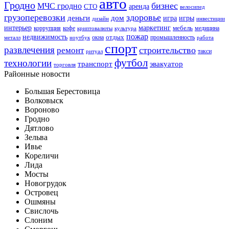
авто
Гродно
бизнес
МЧС гродно
аренда
СТО
велосипед
грузоперевозки
здоровье
деньги
дом
игра
игры
дизайн
инвестиции
интерьер
маркетинг
мебель
коррупция
кофе
медицина
криптовалюты
культура
пожар
недвижимость
отдых
окна
промышленность
металл
ноутбук
работа
спорт
развлечения
строительство
ремонт
такси
ритуал
футбол
технологии
транспорт
эвакуатор
торговля
Районные новости
Большая Берестовица
Волковыск
Вороново
Гродно
Дятлово
Зельва
Ивье
Кореличи
Лида
Мосты
Новогрудок
Островец
Ошмяны
Свислочь
Слоним