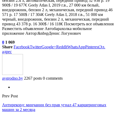
бензин 2.4 л, автоматическая, передний привод 52 958 р. 19
900$ / 19 677€
Geely Atlas I, 2019 г.в., 27 000 км белый,
внедорожник, бензин 2 л, механическая, передний привод 46
571 р. 17 500$ / 17 304€
Geely Atlas I, 2018 г.в., 51 000 км
черный, внедорожник, бензин 2 л, механическая, передний
привод 43 378 р. 16 300$ / 16 118€ Посмотреть все объявления
Разместить объявление Автобарахолка мобильное
приложение Автор:&nbspДенис Логунович
0
1 069
Share
Facebook
Twitter
Google+
ReddIt
WhatsApp
Pinterest
Эл.
адрес
avgrodno.by
2267 posts
0 comments
Prev Post
Антирекорд: минчанин без прав угнал 47 каршеринговых
машин за 2 месяца