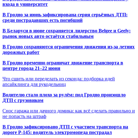
входа в университет
В Гродно за июнь зафиксирована серия серьёзных ДТП:
среди пострадавших есть погибший
В Беларуси в июне сохраняется лидерство Belgee и Geely:
рынок новых авто остаётся стабильным
В Гродно сохраняются ограничения движения из-за летних
дорожных работ
В Гродно временно ограничат движение транспорта в
центре города 21–22 июня
Что сшить или переделать из секонда: подборка идей
апсайклинга для рукодельниц
Водителю стало плохо за рулём: под Гродно произошло
ДТП с грузовиком
Снос гаража или дачного домика: как всё сделать правильно и
не попасть на штраф
В Гродно зафиксировано ДТП с участием транспорта на
дороге Р-145: водитель электромопеда пострадал