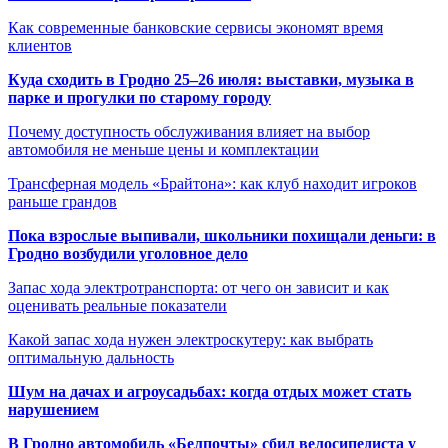
Как современные банковские сервисы экономят время
клиентов
Куда сходить в Гродно 25–26 июля: выставки, музыка в
парке и прогулки по старому городу
Почему доступность обслуживания влияет на выбор
автомобиля не меньше цены и комплектации
Трансферная модель «Брайтона»: как клуб находит игроков
раньше грандов
Пока взрослые выпивали, школьники похищали деньги: в
Гродно возбудили уголовное дело
Запас хода электротранспорта: от чего он зависит и как
оценивать реальные показатели
Какой запас хода нужен электроскутеру: как выбрать
оптимальную дальность
Шум на дачах и агроусадьбах: когда отдых может стать
нарушением
В Гродно автомобиль «Белпочты» сбил велосипедиста у