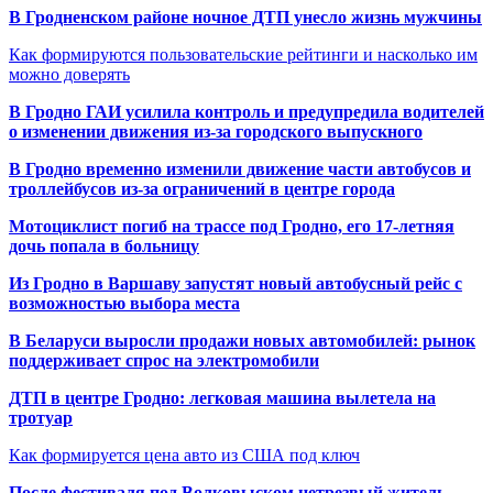
В Гродненском районе ночное ДТП унесло жизнь мужчины
Как формируются пользовательские рейтинги и насколько им
можно доверять
В Гродно ГАИ усилила контроль и предупредила водителей
о изменении движения из-за городского выпускного
В Гродно временно изменили движение части автобусов и
троллейбусов из-за ограничений в центре города
Мотоциклист погиб на трассе под Гродно, его 17-летняя
дочь попала в больницу
Из Гродно в Варшаву запустят новый автобусный рейс с
возможностью выбора места
В Беларуси выросли продажи новых автомобилей: рынок
поддерживает спрос на электромобили
ДТП в центре Гродно: легковая машина вылетела на
тротуар
Как формируется цена авто из США под ключ
После фестиваля под Волковыском нетрезвый житель