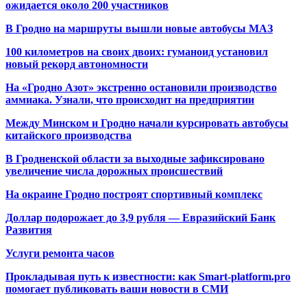
ожидается около 200 участников
В Гродно на маршруты вышли новые автобусы МАЗ
100 километров на своих двоих: гуманоид установил
новый рекорд автономности
На «Гродно Азот» экстренно остановили производство
аммиака. Узнали, что происходит на предприятии
Между Минском и Гродно начали курсировать автобусы
китайского производства
В Гродненской области за выходные зафиксировано
увеличение числа дорожных происшествий
На окраине Гродно построят спортивный
комплекс
Доллар подорожает до 3,9 рубля — Евразийский Банк
Развития
Услуги ремонта часов
Прокладывая путь к известности: как Smart-platform.pro
помогает публиковать ваши новости в СМИ