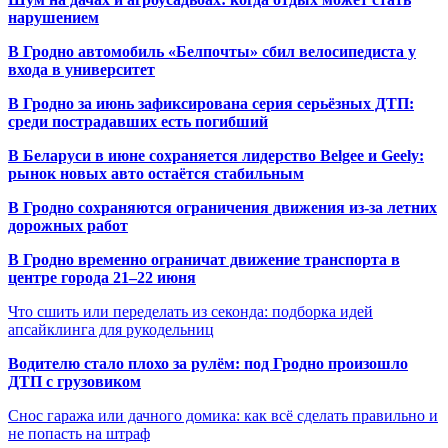
нарушением
В Гродно автомобиль «Белпочты» сбил велосипедиста у
входа в университет
В Гродно за июнь зафиксирована серия серьёзных ДТП:
среди пострадавших есть погибший
В Беларуси в июне сохраняется лидерство Belgee и Geely:
рынок новых авто остаётся стабильным
В Гродно сохраняются ограничения движения из-за летних
дорожных работ
В Гродно временно ограничат движение транспорта в
центре города 21–22 июня
Что сшить или переделать из секонда: подборка идей
апсайклинга для рукодельниц
Водителю стало плохо за рулём: под Гродно произошло
ДТП с грузовиком
Снос гаража или дачного домика: как всё сделать правильно и
не попасть на штраф