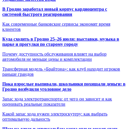
В Гродно заработал новый корпус кардиоцентра с
системой быстрого реагирования
Как современные банковские сервисы экономят время
клиентов
Куда сходить в Гродно 25–26 июля: выставки, музыка в
парке и прогулки по старому городу
Почему доступность обслуживания влияет на выбор
автомобиля не меньше цены и комплектации
Трансферная модель «Брайтона»: как клуб находит игроков
раньше грандов
Пока взрослые выпивали, школьники похищали деньги: в
Гродно возбудили уголовное дело
Запас хода электротранспорта: от чего он зависит и как
оценивать реальные показатели
Какой запас хода нужен электроскутеру: как выбрать
оптимальную дальность
Шум на дачах и агроусадьбах: когда отдых может стать