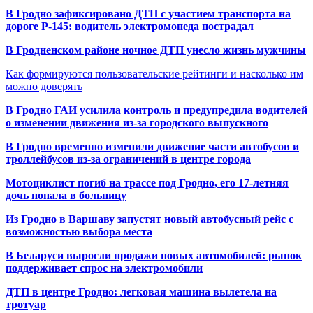
В Гродно зафиксировано ДТП с участием транспорта на
дороге Р-145: водитель электромопеда пострадал
В Гродненском районе ночное ДТП унесло жизнь мужчины
Как формируются пользовательские рейтинги и насколько им
можно доверять
В Гродно ГАИ усилила контроль и предупредила водителей
о изменении движения из-за городского выпускного
В Гродно временно изменили движение части автобусов и
троллейбусов из-за ограничений в центре города
Мотоциклист погиб на трассе под Гродно, его 17-летняя
дочь попала в больницу
Из Гродно в Варшаву запустят новый автобусный рейс с
возможностью выбора места
В Беларуси выросли продажи новых автомобилей: рынок
поддерживает спрос на электромобили
ДТП в центре Гродно: легковая машина вылетела на
тротуар