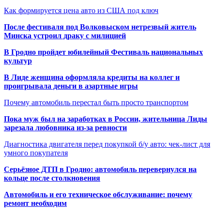
Как формируется цена авто из США под ключ
После фестиваля под Волковыском нетрезвый житель
Минска устроил драку с милицией
В Гродно пройдет юбилейный Фестиваль национальных
культур
В Лиде женщина оформляла кредиты на коллег и
проигрывала деньги в азартные игры
Почему автомобиль перестал быть просто транспортом
Пока муж был на заработках в России, жительница Лиды
зарезала любовника из-за ревности
Диагностика двигателя перед покупкой б/у авто: чек-лист для
умного покупателя
Серьёзное ДТП в Гродно: автомобиль перевернулся на
кольце после столкновения
Автомобиль и его техническое обслуживание: почему
ремонт необходим