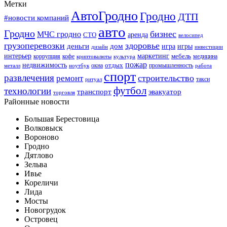
Метки
АвтоГродно
Гродно
ДТП
#новости компаний
авто
Гродно
бизнес
МЧС гродно
аренда
СТО
велосипед
грузоперевозки
здоровье
деньги
дом
игра
игры
дизайн
инвестиции
интерьер
маркетинг
мебель
коррупция
кофе
медицина
криптовалюты
культура
пожар
недвижимость
отдых
окна
промышленность
металл
ноутбук
работа
спорт
развлечения
строительство
ремонт
такси
ритуал
футбол
технологии
транспорт
эвакуатор
торговля
Районные новости
Большая Берестовица
Волковыск
Вороново
Гродно
Дятлово
Зельва
Ивье
Кореличи
Лида
Мосты
Новогрудок
Островец