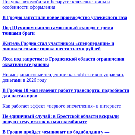
Покупка автомобиля в Беларуси: ключевые этапы и
особенности оформления
В Гродно запустили новое производство углекислого газа
Под Щучином нашли самогонный «завод» с тремя
тоннами браги
Житель Гродно стал участником «спецоперации» и
лишился свыше сорока шести тысяч рублей
Леса под запретом: в Гродненской области ограничения
охватили все районы
Новые финансовые тенденции: как эффективно управлять
деньгами в 2026 году
В Гродно 10 мая изменят работу транспорта: подробности
для пассажиров
Как работает эффект «первого впечатления» в интернете
Не единичный случай: в Брестской области вскрыли
новую схему взяток на мясокомбинате
В Гродно пройдет чемпионат по бодибилдингу —