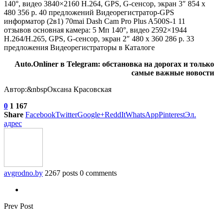
140°, видео 3840×2160 H.264, GPS, G-сенсор, экран 3″ 854 x
480 356 р. 40 предложений
Видеорегистратор-GPS
информатор (2в1) 70mai Dash Cam Pro Plus A500S-1
11
отзывов
основная камера: 5 Мп 140°, видео 2592×1944
H.264/H.265, GPS, G-сенсор, экран 2″ 480 x 360 286 р. 33
предложения Видеорегистраторы в Каталоге
Auto.Onlíner в Telegram: обстановка на дорогах и только
самые важные новости
Автор:&nbspОксана Красовская
0
1 167
Share
Facebook
Twitter
Google+
ReddIt
WhatsApp
Pinterest
Эл.
адрес
avgrodno.by
2267 posts
0 comments
Prev Post