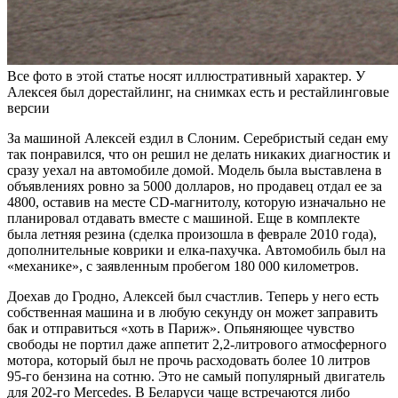
Все фото в этой статье носят иллюстративный характер. У
Алексея был дорестайлинг, на снимках есть и рестайлинговые
версии
За машиной Алексей ездил в Слоним. Серебристый седан ему
так понравился, что он решил не делать никаких диагностик и
сразу уехал на автомобиле домой. Модель была выставлена в
объявлениях ровно за 5000 долларов, но продавец отдал ее за
4800, оставив на месте CD-магнитолу, которую изначально не
планировал отдавать вместе с машиной. Еще в комплекте
была летняя резина (сделка произошла в феврале 2010 года),
дополнительные коврики и елка-пахучка. Автомобиль был на
«механике», с заявленным пробегом 180 000 километров.
Доехав до Гродно, Алексей был счастлив. Теперь у него есть
собственная машина и в любую секунду он может заправить
бак и отправиться «хоть в Париж». Опьяняющее чувство
свободы не портил даже аппетит 2,2-литрового атмосферного
мотора, который был не прочь расходовать более 10 литров
95-го бензина на сотню. Это не самый популярный двигатель
для 202-го Mercedes. В Беларуси чаще встречаются либо