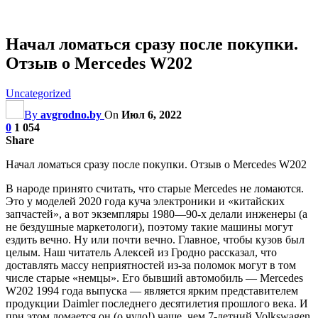
Начал ломаться сразу после покупки.
Отзыв о Mercedes W202
Uncategorized
By
avgrodno.by
On
Июл 6, 2022
0
1 054
Share
Начал ломаться сразу после покупки. Отзыв о Mercedes W202
В народе принято считать, что старые Mercedes не ломаются.
Это у моделей 2020 года куча электроники и «китайских
запчастей», а вот экземпляры 1980—90-х делали инженеры (а
не бездушные маркетологи), поэтому такие машины могут
ездить вечно. Ну или почти вечно. Главное, чтобы кузов был
целым. Наш
читатель Алексей из Гродно рассказал, что
доставлять массу неприятностей из-за поломок могут в том
числе старые «немцы». Его бывший автомобиль — Mercedes
W202 1994 года выпуска — является ярким представителем
продукции Daimler последнего десятилетия прошлого века. И
при этом ломается он (о чудо!) чаще, чем 7-летний Volkswagen