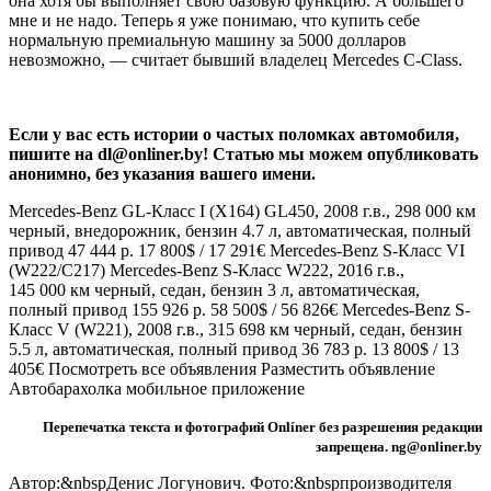
она хотя бы выполняет свою базовую функцию. А большего
мне и не надо. Теперь я уже понимаю, что купить себе
нормальную премиальную машину за 5000 долларов
невозможно, — считает бывший владелец Mercedes C-Class.
Если у вас есть истории о частых поломках автомобиля,
пишите на dl@onliner.by! Статью мы можем опубликовать
анонимно, без указания вашего имени.
Mercedes-Benz GL-Класс I (X164) GL450, 2008 г.в., 298 000 км
черный, внедорожник, бензин 4.7 л, автоматическая, полный
привод 47 444 р. 17 800$ / 17 291€
Mercedes-Benz S-Класс VI
(W222/C217) Mercedes-Benz S-Класс W222, 2016 г.в.,
145 000 км черный, седан, бензин 3 л, автоматическая,
полный привод 155 926 р. 58 500$ / 56 826€
Mercedes-Benz S-
Класс V (W221), 2008 г.в., 315 698 км черный, седан, бензин
5.5 л, автоматическая, полный привод 36 783 р. 13 800$ / 13
405€ Посмотреть все объявления Разместить объявление
Автобарахолка мобильное приложение
Перепечатка текста и фотографий Onlíner без разрешения редакции
запрещена. ng@onliner.by
Автор:&nbspДенис Логунович. Фото:&nbspпроизводителя