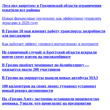
Леса под запретом: в Гродненской области ограничения
охватили все районы
Новые финансовые тенденции: как эффективно управлять
деньгами в 2026 году
В Гродно 10 мая изменят работу транспорта: подробности
для пассажиров
Как работает эффект «первого впечатления» в интернете
Не единичный случай: в Брестской области вскрыли
новую схему взяток на мясокомбинате
В Гродно пройдет чемпионат по бодибилдингу —
ожидается около 200 участников
В Гродно на маршруты вышли новые автобусы МАЗ
100 километров на своих двоих: гуманоид установил
новый рекорд автономности
На «Гродно Азот» экстренно остановили производство
аммиака. Узнали, что происходит на предприятии