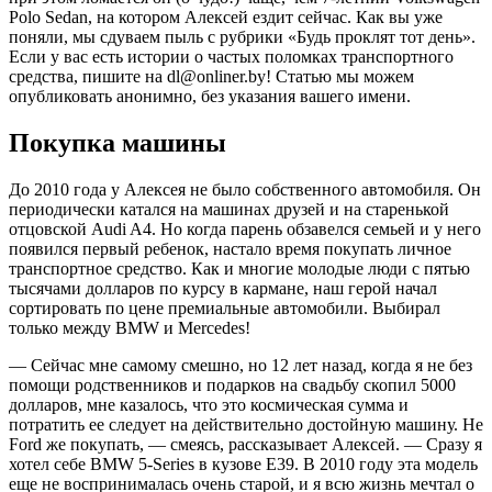
Polo Sedan, на котором Алексей ездит сейчас. Как вы уже
поняли, мы сдуваем пыль с рубрики «Будь проклят тот день».
Если у вас есть истории о частых поломках транспортного
средства, пишите на dl@onliner.by! Статью мы можем
опубликовать анонимно, без указания вашего имени.
Покупка машины
До 2010 года у Алексея не было собственного автомобиля. Он
периодически катался на машинах друзей и на старенькой
отцовской Audi A4. Но когда парень обзавелся семьей и у него
появился первый ребенок, настало время покупать личное
транспортное средство. Как и многие молодые люди с пятью
тысячами долларов по курсу в кармане, наш герой начал
сортировать по цене премиальные автомобили. Выбирал
только между BMW и Mercedes!
— Сейчас мне самому смешно, но 12 лет назад, когда я не без
помощи родственников и подарков на свадьбу скопил 5000
долларов, мне казалось, что это космическая сумма и
потратить ее следует на действительно достойную машину. Не
Ford же покупать, — смеясь, рассказывает Алексей. — Сразу я
хотел себе BMW 5-Series в кузове Е39. В 2010 году эта модель
еще не воспринималась очень старой, и я всю жизнь мечтал о