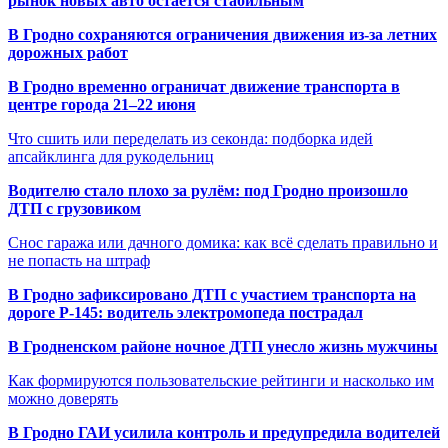
рынок новых авто остаётся стабильным
В Гродно сохраняются ограничения движения из-за летних
дорожных работ
В Гродно временно ограничат движение транспорта в
центре города 21–22 июня
Что сшить или переделать из секонда: подборка идей
апсайклинга для рукодельниц
Водителю стало плохо за рулём: под Гродно произошло
ДТП с грузовиком
Снос гаража или дачного домика: как всё сделать правильно и
не попасть на штраф
В Гродно зафиксировано ДТП с участием транспорта на
дороге Р-145: водитель электромопеда пострадал
В Гродненском районе ночное ДТП унесло жизнь мужчины
Как формируются пользовательские рейтинги и насколько им
можно доверять
В Гродно ГАИ усилила контроль и предупредила водителей