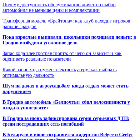
Почему доступность обслуживания влияет на выбор
автомобиля не меньше цены и комплектации
Трансферная модель «Брайтона»: как клуб находит игроков
раньше грандов
Пока взрослые выпивали, школьники похищали деньги: в
Гродно возбудили уголовное дело
Запас хода электротранспорта: от чего он зависит и как
оценивать реальные показатели
Какой запас хода нужен электроскутеру: как выбрать
оптимальную дальность
Шум на дачах и агроусадьбах: когда отдых может стать
нарушением
В Гродно автомобиль «Белпочты» сбил велосипедиста у
входа в университет
В Гродно за июнь зафиксирована серия серьёзных ДТП:
среди пострадавших есть погибший
В Беларуси в июне сохраняется лидерство Belgee и Geely: