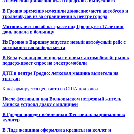
о изменении движения из-за городского выпускного
В Гродно временно изменили движение части автобусов и
троллейбусов из-за ограничений в центре города
Мотоциклист погиб на трассе под Гродно, его 17-летняя
дочь попала в больницу
Из Гродно в Варшаву запустят новый автобусный рейс с
возможностью выбора места
В Беларуси выросли продажи новых автомобилей: рынок
поддерживает спрос на электромобили
ДТП в центре Гродно: легковая машина вылетела на
тротуар
Как формируется цена авто из США под ключ
После фестиваля под Волковыском нетрезвый житель
Минска устроил драку с милицией
В Гродно пройдет юбилейный Фестиваль национальных
культур
В Лиде женщина оформляла кредиты на коллег и