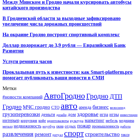
Между Минском и Гродно начали курсировать автобусы
китайского производства
В Гродненской области за выходные зафиксировано
увеличение числа дорожных происшествий
На окраине Гродно построят спортивный
комплекс
Доллар подорожает до 3,9 рубля — Евразийский Банк
Развития
Услуги ремонта часов
Прокладывая путь к известности: как Smart-platform.pro
помогает публиковать ваши новости в СМИ
Метки
АвтоГродно
Гродно
ДТП
#новости компаний
авто
Гродно
бизнес
МЧС гродно
аренда
СТО
велосипед
грузоперевозки
здоровье
деньги
дом
игра
игры
дизайн
инвестиции
интерьер
маркетинг
мебель
коррупция
кофе
медицина
криптовалюты
культура
пожар
недвижимость
отдых
окна
промышленность
металл
ноутбук
работа
спорт
развлечения
строительство
ремонт
такси
ритуал