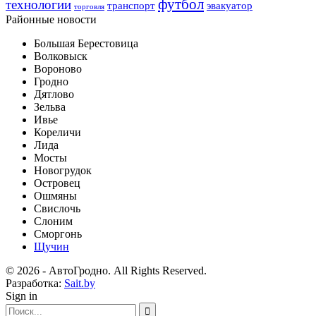
футбол
технологии
транспорт
эвакуатор
торговля
Районные новости
Большая Берестовица
Волковыск
Вороново
Гродно
Дятлово
Зельва
Ивье
Кореличи
Лида
Мосты
Новогрудок
Островец
Ошмяны
Свислочь
Слоним
Сморгонь
Щучин
© 2026 - АвтоГродно. All Rights Reserved.
Разработка:
Sait.by
Sign in