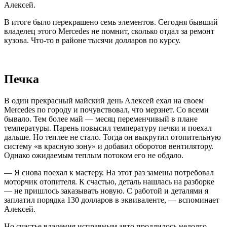
Алексей.
В итоге было перекрашено семь элементов. Сегодня бывший
владелец этого Mercedes не помнит, сколько отдал за ремонт
кузова. Что-то в районе тысячи долларов по курсу.
Печка
В один прекрасный майский день Алексей ехал на своем
Mercedes по городу и почувствовал, что мерзнет. Со всеми
бывало. Тем более май — месяц переменчивый в плане
температуры. Парень повысил температуру печки и поехал
дальше. Но теплее не стало. Тогда он выкрутил отопительную
систему «в красную зону» и добавил оборотов вентилятору.
Однако ожидаемым теплым потоком его не обдало.
— Я снова поехал к мастеру. На этот раз замены потребовал
моторчик отопителя. К счастью, деталь нашлась на разборке
— не пришлось заказывать новую. С работой и деталями я
заплатил порядка 130 долларов в эквиваленте, — вспоминает
Алексей.
Но счастье владения исправным авто продлилось недолго —