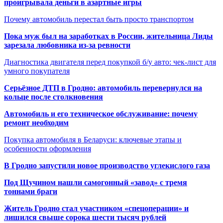
проигрывала деньги в азартные игры
Почему автомобиль перестал быть просто транспортом
Пока муж был на заработках в России, жительница Лиды
зарезала любовника из-за ревности
Диагностика двигателя перед покупкой б/у авто: чек-лист для
умного покупателя
Серьёзное ДТП в Гродно: автомобиль перевернулся на
кольце после столкновения
Автомобиль и его техническое обслуживание: почему
ремонт необходим
Покупка автомобиля в Беларуси: ключевые этапы и
особенности оформления
В Гродно запустили новое производство углекислого газа
Под Щучином нашли самогонный «завод» с тремя
тоннами браги
Житель Гродно стал участником «спецоперации» и
лишился свыше сорока шести тысяч рублей