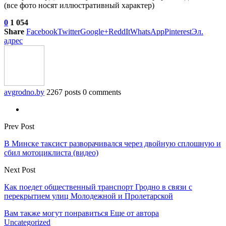
(все фото носят иллюстративный характер)
0
1 054
Share
Facebook
Twitter
Google+
ReddIt
WhatsApp
Pinterest
Эл.
адрес
avgrodno.by
2267 posts
0 comments
Prev Post
В Минске таксист разворачивался через двойную сплошную и
сбил мотоциклиста (видео)
Next Post
Как поедет общественный транспорт Гродно в связи с
перекрытием улиц Молодежной и Пролетарской
Вам также могут понравиться
Еще от автора
Uncategorized