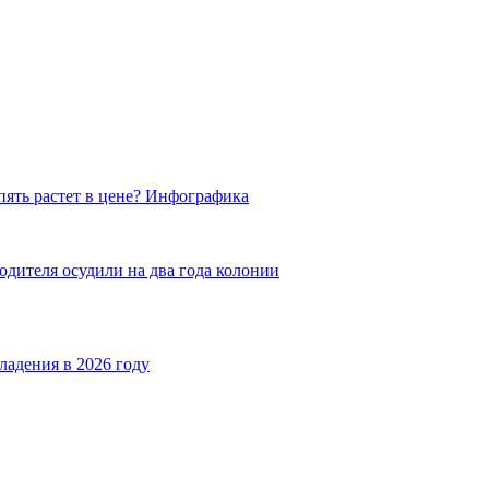
пять растет в цене? Инфографика
одителя осудили на два года колонии
ладения в 2026 году