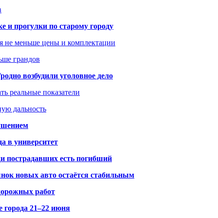
в
ке и прогулки по старому городу
я не меньше цены и комплектации
ьше грандов
одно возбудили уголовное дело
ать реальные показатели
ную дальность
рушением
да в университет
ди пострадавших есть погибший
рынок новых авто остаётся стабильным
 дорожных работ
е города 21–22 июня