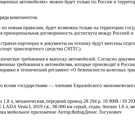
ощенных автомобилях» можно будет только по России и территор
ряда компонентов.
о новым правилам, будет возможна только на территории госуда
ая принципиальная договоренность достигнута между Россией и 
 странах-партнерах в документы на технику будут внесены отде
спорт транспортного средства (ЭПТС).
ические требования к выпуску автомобилей. Согласно документу,
венные требования к автомобилям, которые производят в России
оправки в технический регламент «О безопасности колесных тра
 со всеми государствами — членами Евразийского экономического
 1.8 л, механическая, передний привод 28 294 р. 10 900$ / 10 29
9€
LADA Vesta I, 2019 г.в., 98 000 км серый, седан, бензин 1.6 л, 
холка мобильное приложение Автор:&nbspДенис Логунович