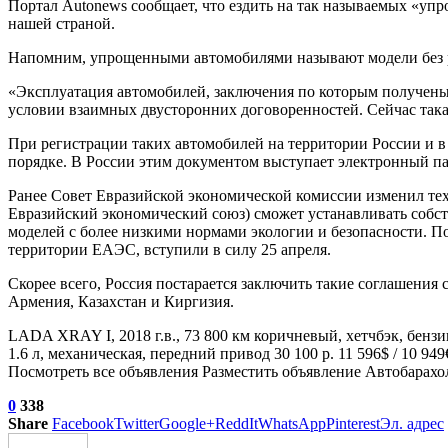
Портал Autonews сообщает, что ездить на так называемых «упр
нашей страной.
Напомним, упрощенными автомобилями называют модели без 
«Эксплуатация автомобилей, заключения по которым получены п
условии взаимных
двусторонних договоренностей. Сейчас так
При регистрации таких автомобилей на территории России и в
порядке. В России этим документом выступает электронный па
Ранее Совет Евразийской экономической комиссии изменил техн
Евразийский экономический союз) сможет устанавливать собст
моделей с более низкими нормами экологии и безопасности. П
территории ЕАЭС, вступили в силу 25 апреля.
Скорее всего, Россия постарается заключить такие соглашения
Армения, Казахстан и Киргизия.
LADA XRAY I, 2018 г.в., 73 800 км коричневый, хетчбэк, бензин
1.6 л, механическая, передний привод 30 100 р. 11 596$ / 10 94
Посмотреть все объявления Разместить объявление Автобара
0
338
Share
Facebook
Twitter
Google+
ReddIt
WhatsApp
Pinterest
Эл. адрес