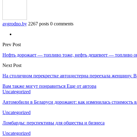
avgrodno.by
2267 posts
0 comments
Prev Post
Нефть дорожает — топливо тоже, нефть дешевеет — топливо о
Next Post
На столичном перекрестке автоцистерна переехала женщину. В
Вам также могут понравиться
Еще от автора
Uncategorized
Автомобили в Беларуси дорожают: как изменилась стоимость в
Uncategorized
Ломбарды: перспективы для общества и бизнеса
Uncategorized