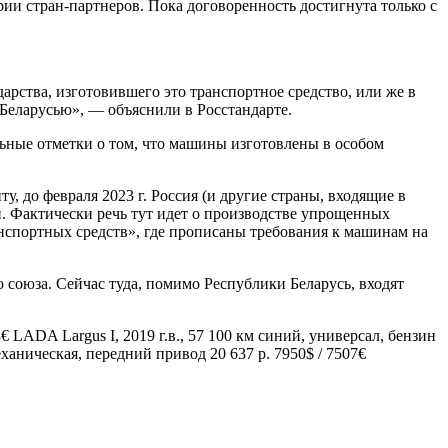
ии стран-партнеров. Пока договоренность достигнута только с
рства, изготовившего это транспортное средство, или же в
Беларусью», — объяснили в Росстандарте.
льные отметки о том, что машины изготовлены в особом
 до февраля 2023 г. Россия (и другие страны, входящие в
. Фактически речь тут идет о производстве упрощенных
нспортных средств», где прописаны требования к машинам на
 союза. Сейчас туда, помимо Республики Беларусь, входят
3€
LADA Largus I, 2019 г.в., 57 100 км синий, универсал, бензин
механическая, передний привод 20 637 р. 7950$ / 7507€