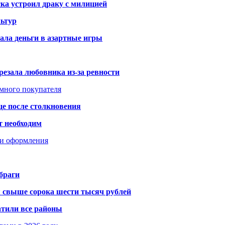
ка устроил драку с милицией
ьтур
ала деньги в азартные игры
резала любовника из-за ревности
умного покупателя
це после столкновения
т необходим
ти оформления
браги
я свыше сорока шести тысяч рублей
атили все районы