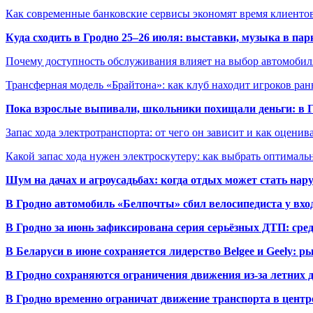
Как современные банковские сервисы экономят время клиенто
Куда сходить в Гродно 25–26 июля: выставки, музыка в пар
Почему доступность обслуживания влияет на выбор автомобил
Трансферная модель «Брайтона»: как клуб находит игроков ран
Пока взрослые выпивали, школьники похищали деньги: в Гр
Запас хода электротранспорта: от чего он зависит и как оценив
Какой запас хода нужен электроскутеру: как выбрать оптималь
Шум на дачах и агроусадьбах: когда отдых может стать на
В Гродно автомобиль «Белпочты» сбил велосипедиста у вхо
В Гродно за июнь зафиксирована серия серьёзных ДТП: сре
В Беларуси в июне сохраняется лидерство Belgee и Geely: 
В Гродно сохраняются ограничения движения из-за летних
В Гродно временно ограничат движение транспорта в центр