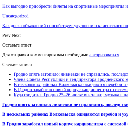
Как выгодно приобрести билеты на спортивные мероприятия и
Uncategorized
Как доска объявлений способствует улучшению клиентского 
Prev
Next
Оставьте ответ
Для отправки комментария вам необходимо
авторизоваться
.
Свежие записи
Гродно опять затопило: ливневки не справились, последс
Члена Совета Республики и гендиректора Гродненского мя
В нескольких районах Волковыска ожидаются перебои и 
В Гродно заработал новый корпус кардиоцентра с систем
Куда сходить в Гродно 25–26 июля: выставки, музыка в п
Гродно опять затопило: ливневки не справились, последств
В нескольких районах Волковыска ожидаются перебои и ух
В Гродно заработал новый корпус кардиоцентра с системой