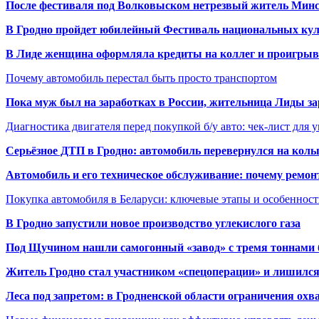
После фестиваля под Волковыском нетрезвый житель Минс
В Гродно пройдет юбилейный Фестиваль национальных кул
В Лиде женщина оформляла кредиты на коллег и проигрыв
Почему автомобиль перестал быть просто транспортом
Пока муж был на заработках в России, жительница Лиды за
Диагностика двигателя перед покупкой б/у авто: чек-лист для 
Серьёзное ДТП в Гродно: автомобиль перевернулся на коль
Автомобиль и его техническое обслуживание: почему ремон
Покупка автомобиля в Беларуси: ключевые этапы и особеннос
В Гродно запустили новое производство углекислого газа
Под Щучином нашли самогонный «завод» с тремя тоннами 
Житель Гродно стал участником «спецоперации» и лишилс
Леса под запретом: в Гродненской области ограничения охв