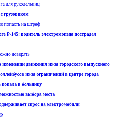
нга для рукодельниц
 с грузовиком
не попасть на штраф
ге Р-145: водитель электромопеда пострадал
можно доверять
о изменении движения из-за городского выпускного
оллейбусов из-за ограничений в центре города
ь попала в больницу
озможностью выбора места
оддерживает спрос на электромобили
ар