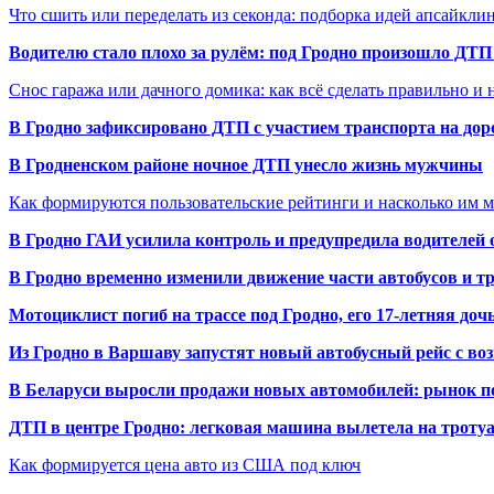
Что сшить или переделать из секонда: подборка идей апсайкли
Водителю стало плохо за рулём: под Гродно произошло ДТП
Снос гаража или дачного домика: как всё сделать правильно и 
В Гродно зафиксировано ДТП с участием транспорта на доро
В Гродненском районе ночное ДТП унесло жизнь мужчины
Как формируются пользовательские рейтинги и насколько им 
В Гродно ГАИ усилила контроль и предупредила водителей 
В Гродно временно изменили движение части автобусов и тр
Мотоциклист погиб на трассе под Гродно, его 17-летняя доч
Из Гродно в Варшаву запустят новый автобусный рейс с в
В Беларуси выросли продажи новых автомобилей: рынок п
ДТП в центре Гродно: легковая машина вылетела на троту
Как формируется цена авто из США под ключ