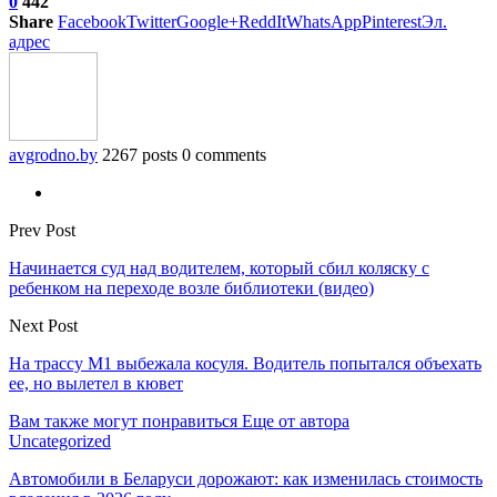
0
442
Share
Facebook
Twitter
Google+
ReddIt
WhatsApp
Pinterest
Эл.
адрес
avgrodno.by
2267 posts
0 comments
Prev Post
Начинается суд над водителем, который сбил коляску с
ребенком на переходе возле библиотеки (видео)
Next Post
На трассу М1 выбежала косуля. Водитель попытался объехать
ее, но вылетел в кювет
Вам также могут понравиться
Еще от автора
Uncategorized
Автомобили в Беларуси дорожают: как изменилась стоимость