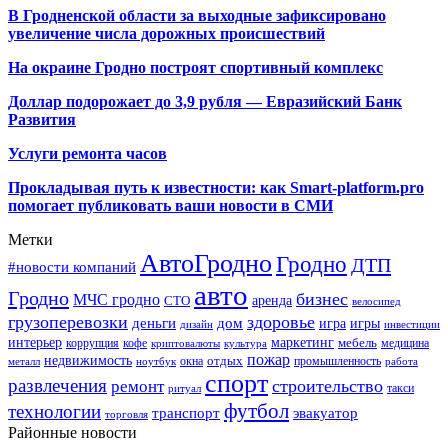
В Гродненской области за выходные зафиксировано
увеличение числа дорожных происшествий
На окраине Гродно построят спортивный
комплекс
Доллар подорожает до 3,9 рубля — Евразийский Банк
Развития
Услуги ремонта часов
Прокладывая путь к известности: как Smart-platform.pro
помогает публиковать ваши новости в СМИ
Метки
АвтоГродно
Гродно
ДТП
#новости компаний
авто
Гродно
бизнес
МЧС гродно
аренда
СТО
велосипед
грузоперевозки
здоровье
деньги
дом
игра
игры
дизайн
инвестиции
интерьер
маркетинг
мебель
коррупция
кофе
медицина
криптовалюты
культура
пожар
недвижимость
отдых
окна
промышленность
металл
ноутбук
работа
спорт
развлечения
строительство
ремонт
такси
ритуал
футбол
технологии
транспорт
эвакуатор
торговля
Районные новости