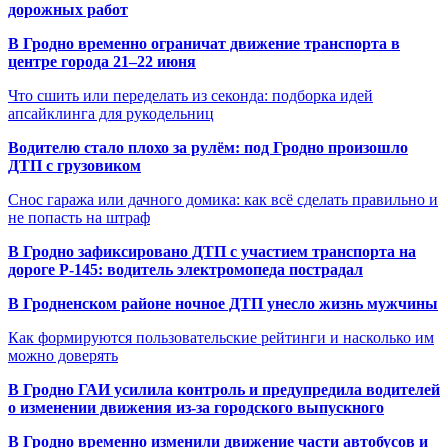
дорожных работ
В Гродно временно ограничат движение транспорта в
центре города 21–22 июня
Что сшить или переделать из секонда: подборка идей
апсайклинга для рукодельниц
Водителю стало плохо за рулём: под Гродно произошло
ДТП с грузовиком
Снос гаража или дачного домика: как всё сделать правильно и
не попасть на штраф
В Гродно зафиксировано ДТП с участием транспорта на
дороге Р-145: водитель электромопеда пострадал
В Гродненском районе ночное ДТП унесло жизнь мужчины
Как формируются пользовательские рейтинги и насколько им
можно доверять
В Гродно ГАИ усилила контроль и предупредила водителей
о изменении движения из-за городского выпускного
В Гродно временно изменили движение части автобусов и