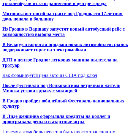
троллейбусов из-за ограничений в центре города
Мотоциклист погиб на трассе под Гродно, его 17-летняя
дочь попала в больницу
Из Гродно в Варшаву запустят новый автобусный рейс с
возможностью выбора места
В Беларуси выросли продажи новых автомобилей: рынок
поддерживает спрос на электромобили
ДТП в центре Гродно: легковая машина вылетела на
тротуар
Как формируется цена авто из США под ключ
После фестиваля под Волковыском нетрезвый житель
Минска устроил драку с милицией
В Гродно пройдет юбилейный Фестиваль национальных
культур
В Лиде женщина оформляла кредиты на коллег и
проигрывала деньги в азартные игры
Почему автомобиль перестал быть просто транспортом