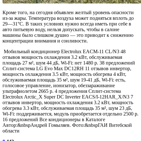
Кроме
того, на сегодня объявлен желтый уровень опасности
из-за жары. Температура воздуха может подняться вплоть до
29—31°C. В таких условиях нужно всегда иметь при себе в
авто питьевую воду, нельзя допускать, чтобы в салоне
машины было слишком душно — это приводит к снижению
концентрации внимания и сонливости.
Мобильный кондиционер Electrolux EACM-11 CL/N3
48
отзывов
мощность охлаждения 3.2 кВт, обслуживаемая
площадь 27 м², шум 44 дБ, Wi-Fi: нет 1480 р. 38 предложений
Сплит-система LG Evo Max DC12RH
11 отзывов
инвертор,
мощность охлаждения 3.5 кВт, мощность обогрева 4 кВт,
обслуживаемая площадь 35 м², шум 19-41 дБ, Wi-Fi: есть,
голосовое управление, ионизатор, обеззараживание
ультрафиолетом 2665 р. 4 предложения
Сплит-система
Electrolux Arctic_X Super DC Inverter EACS/I-12HAR_X/N3
7
отзывов
инвертор, мощность охлаждения 3.2 кВт, мощность
обогрева 3.3 кВт, обслуживаемая площадь 35 м², шум 23 дБ,
Wi-Fi: поддерживается, модуль приобретается отдельно 2500 р.
16 предложений Все кондиционеры в Каталоге
Автор:&nbspАндрей Гомыляев. Фото:&nbspГАИ Витебской
области