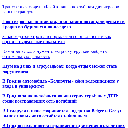
Трансферная модель «Брайтона»: как клуб находит игроков
раньше грандов
Пока взрослые выпивали, школьники похищали деньги: в
Гродно возбудили уголовное дело
Запас хода электротранспорта: от чего он зависит и как
оценивать реальные показатели
Какой запас хода нужен электроскутеру: как выбрать
оптимальную дальность
Шум на дачах и агроусадьбах: когда отдых может стать
нарушением
В Гродно автомобиль «Белпочты» сбил велосипедиста у
входа в университет
В Гродно за июнь зафиксирована серия серьёзных ДТП:
среди пострадавших есть погибший
В Беларуси в июне сохраняется лидерство Belgee и Geely:
рынок новых авто остаётся стабильным
В Гродно сохраняются ограничения движения из-за летних