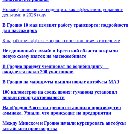
Новые финансовые тенденции: как эффективно управлять
деньгами в 2026 году
В Гродно 10 мая изменят работу транспорта: подробности
для пассажиров
Как работает эффект «первого впечатления» в интернете
Не единичный случай: в Брестской области вскрыли
новую схему взяток на мясокомбинате
В Гродно пройдет чемпионат по бодибилдингу —
ожидается около 200 участников
В Гродно на маршруты вышли новые автобусы МАЗ
100 километров на своих двоих: гуманоид установил
новый рекорд автономности
На «Гродно Азот» экстренно остановили производство
аммиака. Узнали, что происходит на предприятии
Между Минском и Гродно начали курсировать автобусы
китайского производства