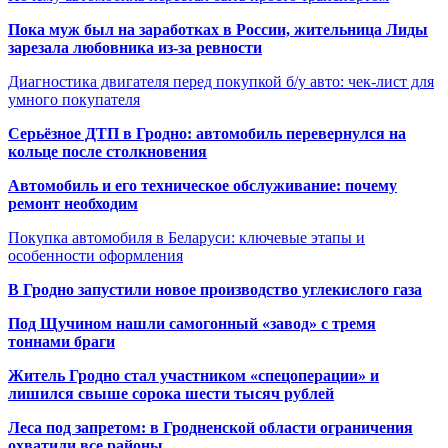
Пока муж был на заработках в России, жительница Лиды
зарезала любовника из-за ревности
Диагностика двигателя перед покупкой б/у авто: чек-лист для
умного покупателя
Серьёзное ДТП в Гродно: автомобиль перевернулся на
кольце после столкновения
Автомобиль и его техническое обслуживание: почему
ремонт необходим
Покупка автомобиля в Беларуси: ключевые этапы и
особенности оформления
В Гродно запустили новое производство углекислого газа
Под Щучином нашли самогонный «завод» с тремя
тоннами браги
Житель Гродно стал участником «спецоперации» и
лишился свыше сорока шести тысяч рублей
Леса под запретом: в Гродненской области ограничения
охватили все районы