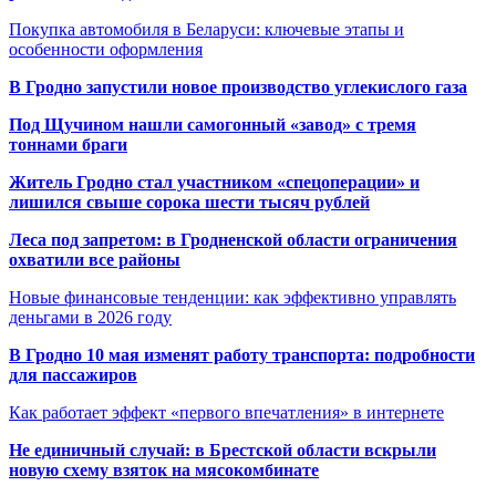
Покупка автомобиля в Беларуси: ключевые этапы и
особенности оформления
В Гродно запустили новое производство углекислого газа
Под Щучином нашли самогонный «завод» с тремя
тоннами браги
Житель Гродно стал участником «спецоперации» и
лишился свыше сорока шести тысяч рублей
Леса под запретом: в Гродненской области ограничения
охватили все районы
Новые финансовые тенденции: как эффективно управлять
деньгами в 2026 году
В Гродно 10 мая изменят работу транспорта: подробности
для пассажиров
Как работает эффект «первого впечатления» в интернете
Не единичный случай: в Брестской области вскрыли
новую схему взяток на мясокомбинате