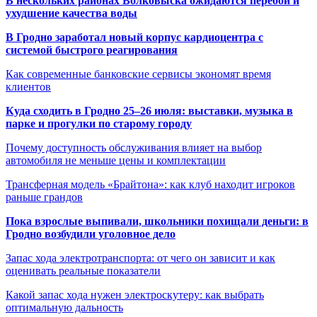
В нескольких районах Волковыска ожидаются перебои и
ухудшение качества воды
В Гродно заработал новый корпус кардиоцентра с
системой быстрого реагирования
Как современные банковские сервисы экономят время
клиентов
Куда сходить в Гродно 25–26 июля: выставки, музыка в
парке и прогулки по старому городу
Почему доступность обслуживания влияет на выбор
автомобиля не меньше цены и комплектации
Трансферная модель «Брайтона»: как клуб находит игроков
раньше грандов
Пока взрослые выпивали, школьники похищали деньги: в
Гродно возбудили уголовное дело
Запас хода электротранспорта: от чего он зависит и как
оценивать реальные показатели
Какой запас хода нужен электроскутеру: как выбрать
оптимальную дальность