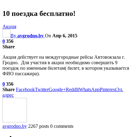
10 поездка бесплатно!
Акция
By
avgrodno.by
On
Апр 6, 2015
0
356
Share
Акция действует на междугородные рейсы Автовокзала г.
Гродно. Для участия в акции необходимо совершить 9
поездок по именным билетам( билет, в котором указывается
ФИО пассажира).
0
356
Share
Facebook
Twitter
Google+
ReddIt
WhatsApp
Pinterest
Эл.
адрес
avgrodno.by
2267 posts
0 comments