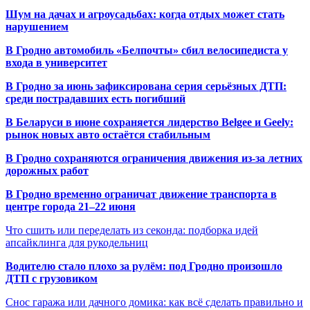
Шум на дачах и агроусадьбах: когда отдых может стать
нарушением
В Гродно автомобиль «Белпочты» сбил велосипедиста у
входа в университет
В Гродно за июнь зафиксирована серия серьёзных ДТП:
среди пострадавших есть погибший
В Беларуси в июне сохраняется лидерство Belgee и Geely:
рынок новых авто остаётся стабильным
В Гродно сохраняются ограничения движения из-за летних
дорожных работ
В Гродно временно ограничат движение транспорта в
центре города 21–22 июня
Что сшить или переделать из секонда: подборка идей
апсайклинга для рукодельниц
Водителю стало плохо за рулём: под Гродно произошло
ДТП с грузовиком
Снос гаража или дачного домика: как всё сделать правильно и