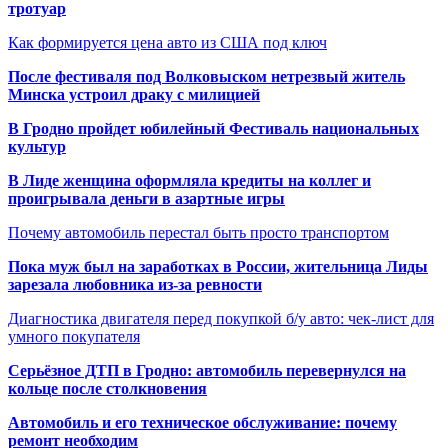
тротуар
Как формируется цена авто из США под ключ
После фестиваля под Волковыском нетрезвый житель
Минска устроил драку с милицией
В Гродно пройдет юбилейный Фестиваль национальных
культур
В Лиде женщина оформляла кредиты на коллег и
проигрывала деньги в азартные игры
Почему автомобиль перестал быть просто транспортом
Пока муж был на заработках в России, жительница Лиды
зарезала любовника из-за ревности
Диагностика двигателя перед покупкой б/у авто: чек-лист для
умного покупателя
Серьёзное ДТП в Гродно: автомобиль перевернулся на
кольце после столкновения
Автомобиль и его техническое обслуживание: почему
ремонт необходим