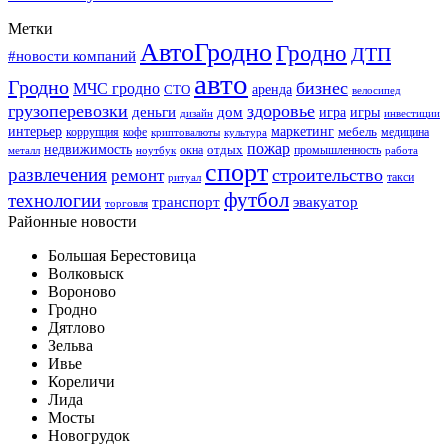
Метки
АвтоГродно
Гродно
ДТП
#новости компаний
авто
Гродно
бизнес
МЧС гродно
аренда
СТО
велосипед
грузоперевозки
здоровье
деньги
дом
игра
игры
дизайн
инвестиции
интерьер
маркетинг
мебель
коррупция
кофе
медицина
криптовалюты
культура
пожар
недвижимость
отдых
окна
промышленность
металл
ноутбук
работа
спорт
развлечения
строительство
ремонт
такси
ритуал
футбол
технологии
транспорт
эвакуатор
торговля
Районные новости
Большая Берестовица
Волковыск
Вороново
Гродно
Дятлово
Зельва
Ивье
Кореличи
Лида
Мосты
Новогрудок