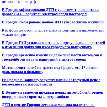
не попасть на штраф
В Гродно зафиксировано ДТП с участием транспорта на
дороге Р-145: водитель электромопеда пострадал
В Гродненском районе ночное ДТП унесло жизнь мужчины
Как формируются пользовательские рейтинги и насколько им
можно доверять
В Гродно ГАИ усилила контроль и предупредила водителей
о изменении движения из-за городского выпускного
В Гродно временно изменили движение части автобусов и
троллейбусов из-за ограничений в центре города
Мотоциклист погиб на трассе под Гродно, его 17-летняя
дочь попала в больницу
Из Гродно в Варшаву запустят новый автобусный рейс с
возможностью выбора места
В Беларуси выросли продажи новых автомобилей: рынок
поддерживает спрос на электромобили
ДТП в центре Гродно: легковая машина вылетела на