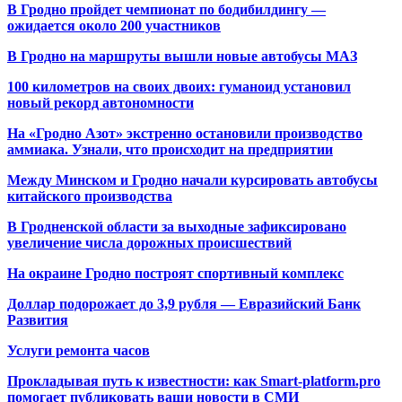
В Гродно пройдет чемпионат по бодибилдингу —
ожидается около 200 участников
В Гродно на маршруты вышли новые автобусы МАЗ
100 километров на своих двоих: гуманоид установил
новый рекорд автономности
На «Гродно Азот» экстренно остановили производство
аммиака. Узнали, что происходит на предприятии
Между Минском и Гродно начали курсировать автобусы
китайского производства
В Гродненской области за выходные зафиксировано
увеличение числа дорожных происшествий
На окраине Гродно построят спортивный
комплекс
Доллар подорожает до 3,9 рубля — Евразийский Банк
Развития
Услуги ремонта часов
Прокладывая путь к известности: как Smart-platform.pro
помогает публиковать ваши новости в СМИ